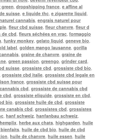
r green
,
dropshipping france
,
e affine al
ide suisse
,
e liquide thc
,
e zigarette liquid
,
naturel cannabis
,
engrais naturel pour
pple
,
fleur cbd suisse
,
fleur chanvre
,
fleur d
s de cbd
,
fleurs séchées en vrac
,
formaggio
n
,
funky monkey
,
gelato liquid
,
geneve bio
,
old label
,
golden mango lausanne
,
gorilla
 cannabis
,
graine de chanvre
,
graine de
nne
,
green passion
,
greengo
,
grinder card
,
bd suisse
,
grossiste cbd
,
grossiste cbd bio
,
,
grossiste cbd italie
,
grossiste cbd legale en
aison france
,
grossiste cbd suisse pour
 cannabis cbd
,
grossiste de cannabis cbd
de cbd
,
grossiste eliquide
,
grossiste en cbd
,
bd bio
,
grossiste huile de cbd
,
grossiste
nte canabis cbd
,
grossistes cbd
,
grossistes
hc
,
hanf schweiz
,
hanfanbau schweiz
,
hemplix
,
herbe aux chats
,
highgarden
,
huile
 bienfaits
,
huile de cbd bio
,
huile de cbd
tion
,
huile de chanvre
,
huile essen
,
huile