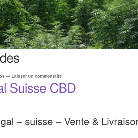
ides
os
—
Laisser un commentaire
al Suisse CBD
gal – suisse – Vente & Livrais