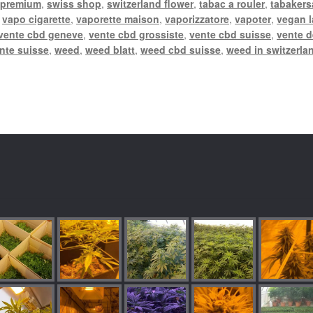
 premium
,
swiss shop
,
switzerland flower
,
tabac a rouler
,
tabakers
,
vapo cigarette
,
vaporette maison
,
vaporizzatore
,
vapoter
,
vegan 
vente cbd geneve
,
vente cbd grossiste
,
vente cbd suisse
,
vente d
nte suisse
,
weed
,
weed blatt
,
weed cbd suisse
,
weed in switzerla