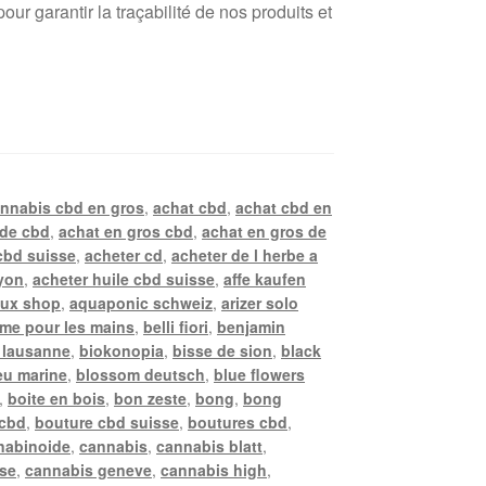
r garantir la traçabilité de nos produits et
annabis cbd en gros
,
achat cbd
,
achat cbd en
 de cbd
,
achat en gros cbd
,
achat en gros de
cbd suisse
,
acheter cd
,
acheter de l herbe a
lyon
,
acheter huile cbd suisse
,
affe kaufen
ux shop
,
aquaponic schweiz
,
arizer solo
me pour les mains
,
belli fiori
,
benjamin
 lausanne
,
biokonopia
,
bisse de sion
,
black
eu marine
,
blossom deutsch
,
blue flowers
,
boite en bois
,
bon zeste
,
bong
,
bong
 cbd
,
bouture cbd suisse
,
boutures cbd
,
nabinoide
,
cannabis
,
cannabis blatt
,
sse
,
cannabis geneve
,
cannabis high
,