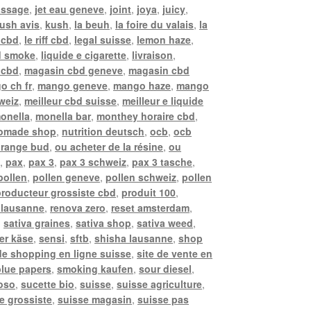
assage
,
jet eau geneve
,
joint
,
joya
,
juicy
,
ush avis
,
kush
,
la beuh
,
la foire du valais
,
la
 cbd
,
le riff cbd
,
legal suisse
,
lemon haze
,
d smoke
,
liquide e cigarette
,
livraison
,
i cbd
,
magasin cbd geneve
,
magasin cbd
o ch fr
,
mango geneve
,
mango haze
,
mango
weiz
,
meilleur cbd suisse
,
meilleur e liquide
onella
,
monella bar
,
monthey horaire cbd
,
omade shop
,
nutrition deutsch
,
ocb
,
ocb
range bud
,
ou acheter de la résine
,
ou
e
,
pax
,
pax 3
,
pax 3 schweiz
,
pax 3 tasche
,
pollen
,
pollen geneve
,
pollen schweiz
,
pollen
producteur grossiste cbd
,
produit 100
,
 lausanne
,
renova zero
,
reset amsterdam
,
,
sativa graines
,
sativa shop
,
sativa weed
,
er käse
,
sensi
,
sftb
,
shisha lausanne
,
shop
 de shopping en ligne suisse
,
site de vente en
lue papers
,
smoking kaufen
,
sour diesel
,
oso
,
sucette bio
,
suisse
,
suisse agriculture
,
e grossiste
,
suisse magasin
,
suisse pas