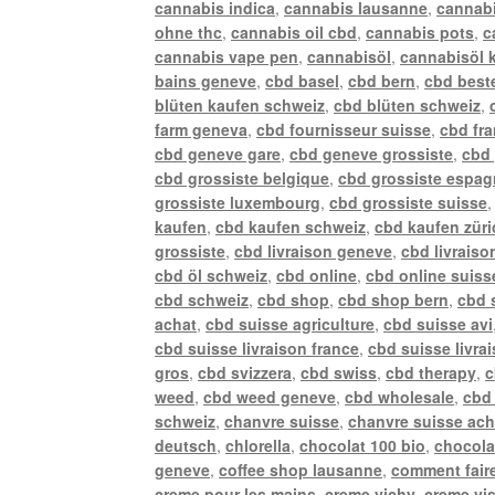
cannabis indica
,
cannabis lausanne
,
cannabi
ohne thc
,
cannabis oil cbd
,
cannabis pots
,
c
cannabis vape pen
,
cannabisöl
,
cannabisöl 
bains geneve
,
cbd basel
,
cbd bern
,
cbd best
blüten kaufen schweiz
,
cbd blüten schweiz
,
farm geneva
,
cbd fournisseur suisse
,
cbd fr
cbd geneve gare
,
cbd geneve grossiste
,
cbd 
cbd grossiste belgique
,
cbd grossiste espa
grossiste luxembourg
,
cbd grossiste suisse
kaufen
,
cbd kaufen schweiz
,
cbd kaufen züri
grossiste
,
cbd livraison geneve
,
cbd livraiso
cbd öl schweiz
,
cbd online
,
cbd online suiss
cbd schweiz
,
cbd shop
,
cbd shop bern
,
cbd 
achat
,
cbd suisse agriculture
,
cbd suisse avi
cbd suisse livraison france
,
cbd suisse livra
gros
,
cbd svizzera
,
cbd swiss
,
cbd therapy
,
c
weed
,
cbd weed geneve
,
cbd wholesale
,
cbd 
schweiz
,
chanvre suisse
,
chanvre suisse ach
deutsch
,
chlorella
,
chocolat 100 bio
,
chocola
geneve
,
coffee shop lausanne
,
comment faire
creme pour les mains
,
creme vichy
,
creme vi