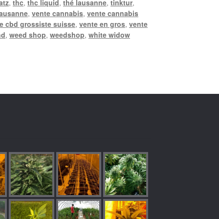
atz
,
thc
,
thc liquid
,
thé lausanne
,
tinktur
,
lausanne
,
vente cannabis
,
vente cannabis
e cbd grossiste suisse
,
vente en gros
,
vente
nd
,
weed shop
,
weedshop
,
white widow