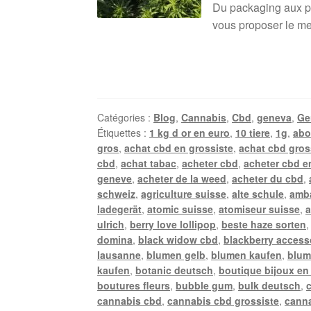
Du packaging aux pro
vous proposer le mei
Catégories :
Blog
,
Cannabis
,
Cbd
,
geneva
,
Ge
Étiquettes :
1 kg d or en euro
,
10 tiere
,
1g
,
abo
gros
,
achat cbd en grossiste
,
achat cbd gros
cbd
,
achat tabac
,
acheter cbd
,
acheter cbd e
geneve
,
acheter de la weed
,
acheter du cbd
,
schweiz
,
agriculture suisse
,
alte schule
,
amb
ladegerät
,
atomic suisse
,
atomiseur suisse
,
a
ulrich
,
berry love lollipop
,
beste haze sorten
domina
,
black widow cbd
,
blackberry access
lausanne
,
blumen gelb
,
blumen kaufen
,
blum
kaufen
,
botanic deutsch
,
boutique bijoux en
boutures fleurs
,
bubble gum
,
bulk deutsch
,
cannabis cbd
,
cannabis cbd grossiste
,
canna