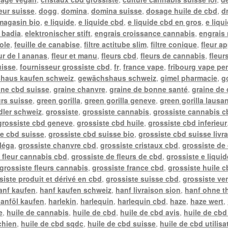
teur suisse
,
dogg
,
domina
,
domina suisse
,
dosage huile de cbd
,
d
 magasin bio
,
e liquide
,
e liquide cbd
,
e liquide cbd en gros
,
e liqu
l badia
,
elektronischer stift
,
engrais croissance cannabis
,
engrais 
ole
,
feuille de canabise
,
filtre actitube slim
,
filtre conique
,
fleur a
ur de l ananas
,
fleur et manu
,
fleurs cbd
,
fleurs de cannabis
,
fleur
uisse
,
fournisseur grossiste cbd
,
fr
,
france vape
,
fribourg vape pe
haus kaufen schweiz
,
gewächshaus schweiz
,
gimel pharmacie
,
g
ine cbd suisse
,
graine chanvre
,
graine de bonne santé
,
graine de
urs suisse
,
green gorilla
,
green gorilla geneve
,
green gorilla lausa
ler schweiz
,
grossiste
,
grossiste cannabis
,
grossiste cannabis c
grossiste cbd geneve
,
grossiste cbd huile
,
grossiste cbd inferieur
te cbd suisse
,
grossiste cbd suisse bio
,
grossiste cbd suisse livr
léga
,
grossiste chanvre cbd
,
grossiste cristaux cbd
,
grossiste de
 fleur cannabis cbd
,
grossiste de fleurs de cbd
,
grossiste e liqui
grossiste fleurs cannabis
,
grossiste france cbd
,
grossiste huile c
siste produit et dérivé en cbd
,
grossiste suisse cbd
,
grossiste ve
anf kaufen
,
hanf kaufen schweiz
,
hanf livraison sion
,
hanf ohne t
anföl kaufen
,
harlekin
,
harlequin
,
harlequin cbd
,
haze
,
haze wert
,
e
,
huile de cannabis
,
huile de cbd
,
huile de cbd avis
,
huile de cbd
chien
,
huile de cbd sqdc
,
huile de cbd suisse
,
huile de cbd utilisa