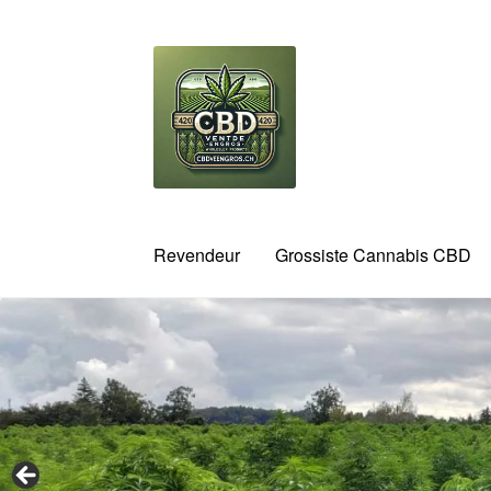
Aller
Aller
à
au
la
contenu
navigation
Revendeur
Grossiste Cannabis CBD