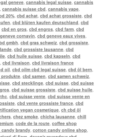
egal geneve
,
cannabis legal suisse
,
cannabis
,
cannabis suisse cbd
,
cannabis vape
,
bd 20%
,
cbd achat
,
cbd achat grossiste
,
cbd
aufen
,
cbd blüten kaufen deutschland
,
cbd
,
cbd en gros
,
cbd engros
,
cbd farm
,
cbd
 geneve cornavin
,
cbd geneve eaux vives
,
bd gmbh
,
cbd gras schweiz
,
cbd grossiste
,
llande
,
cbd grossiste lausanne
,
cbd
ile
,
cbd huile suisse
,
cbd kapseln
,
cbd
z
,
cbd livraison
,
cbd livraison france
d oil
,
cbd oilm cbd legal suisse
,
cbd öl bern
,
 produkte
,
cbd samen
,
cbd samen schweiz
,
uisse
,
cbd stecklinge
,
cbd suisse
,
cbd suisse
 gros
,
cbd suisse grossiste
,
cbd suisse huile
,
 thc
,
cbd suisse vente
,
cbd suisse vente en
ossiste
,
cbd vente grossiste france
,
cbd
rtification vegan cosmetique
,
ch cbd öl
chers
,
chez smoke
,
chicha lausanne
,
chill
remium
,
code de la route
,
coffee shop
n candy brandy
,
cotton candy online shop
,
rivati di fiore
,
devenir revendeur cbd
,