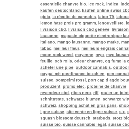
essentielle chanvre bio
,
ice rock
,
indica
,
ind
kaufen deutschland
,
kaufen online swiss cb
gioia
,
la récolte de cannabis
,
labor 79
,
labora
lemon haze preis pro gramm
,
lenouvelliste
,
l
livraison cbd
,
livraison cbd geneve
,
livraison
lausanne
,
magasin cigarette electronique la
italiano
,
mango lausanne
,
mango marke
,
man
tabac
,
meilleur fleur
,
meilleurs engrais canna
moon rock weed
,
moyenne
,
myo
,
myo lausa
feuille
,
ocb rolls
,
odeur chanvre
,
og fume la 
acheter une pipe
,
outdoor cannabis
,
outdoor
paypal mit postfinance bezahlen
,
pen canna
suisse
,
pompelmi rossi
,
port cap d agde bou
produzent
,
promo elec
,
proteine de chanvre
,
revendeur cbd
,
ribes nero
,
riff
,
rouler un joint
schnittreste
,
schwarze blumen
,
schwarze wi
schweiz
,
shopping achat en gros paris
,
shop
ligne suisse
,
site vente en ligne suisse
,
six
,
squash blossom deutsch
,
starbuds
,
storz bi
suisse bio
,
suisse cannabis légal
,
suisse cbd