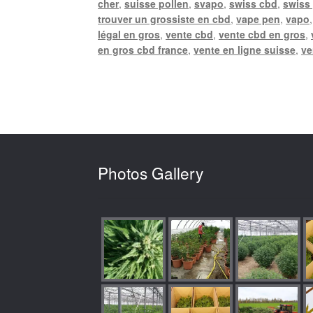
cher
,
suisse pollen
,
svapo
,
swiss cbd
,
swiss
trouver un grossiste en cbd
,
vape pen
,
vapo
légal en gros
,
vente cbd
,
vente cbd en gros
,
en gros cbd france
,
vente en ligne suisse
,
ve
Photos Gallery