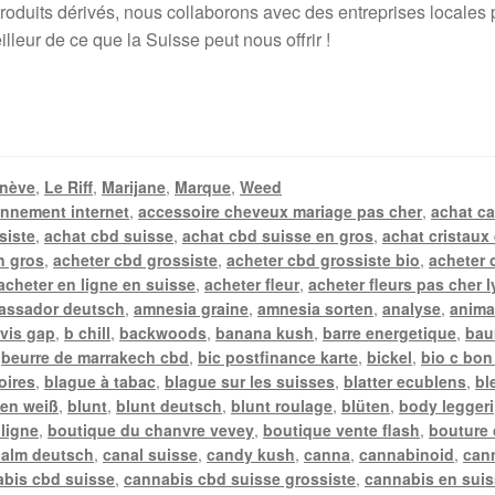
duits dérivés, nous collaborons avec des entreprises locales pou
lleur de ce que la Suisse peut nous offrir !
nève
,
Le Riff
,
Marijane
,
Marque
,
Weed
nnement internet
,
accessoire cheveux mariage pas cher
,
achat c
siste
,
achat cbd suisse
,
achat cbd suisse en gros
,
achat cristaux
n gros
,
acheter cbd grossiste
,
acheter cbd grossiste bio
,
acheter 
acheter en ligne en suisse
,
acheter fleur
,
acheter fleurs pas cher 
assador deutsch
,
amnesia graine
,
amnesia sorten
,
analyse
,
anima
vis gap
,
b chill
,
backwoods
,
banana kush
,
barre energetique
,
bau
,
beurre de marrakech cbd
,
bic postfinance karte
,
bickel
,
bio c bon
oires
,
blague à tabac
,
blague sur les suisses
,
blatter ecublens
,
bl
en weiß
,
blunt
,
blunt deutsch
,
blunt roulage
,
blüten
,
body leggeri
 ligne
,
boutique du chanvre vevey
,
boutique vente flash
,
bouture
calm deutsch
,
canal suisse
,
candy kush
,
canna
,
cannabinoid
,
can
bis cbd suisse
,
cannabis cbd suisse grossiste
,
cannabis en sui