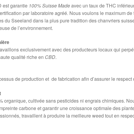
 est garantie
100% Suisse Made
avec un taux de THC inférieur
ertification par laboratoire agréé. Nous voulons le maximum de 
res du Sseeland dans la plus pure tradition des chanvriers suiss
ueuse de l’environnement.
ière
availlons exclusivement avec des producteurs locaux qui perpétu
haute qualité riche en
CBD
.
ocessus de production et de fabrication afin d’assurer le respec
t
 organique, cultivée sans pesticides ni engrais chimiques. Nou
mpreinte carbone et garantir une croissance optimale des plante
ssionnés, travaillent à produire la meilleure weed tout en respe