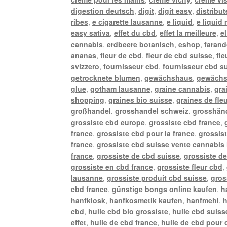
digestion deutsch
,
digit
,
digit easy
,
distribu
ribes
,
e cigarette lausanne
,
e liquid
,
e liquid
easy sativa
,
effet du cbd
,
effet la meilleure
,
e
cannabis
,
erdbeere botanisch
,
eshop
,
farand
ananas
,
fleur de cbd
,
fleur de cbd suisse
,
fle
svizzero
,
fournisseur cbd
,
fournisseur cbd s
getrocknete blumen
,
gewächshaus
,
gewächs
glue
,
gotham lausanne
,
graine cannabis
,
gra
shopping
,
graines bio suisse
,
graines de fle
großhandel
,
grosshandel schweiz
,
grosshänd
grossiste cbd europe
,
grossiste cbd france
,
france
,
grossiste cbd pour la france
,
grossis
france
,
grossiste cbd suisse vente cannabis 
france
,
grossiste de cbd suisse
,
grossiste de
grossiste en cbd france
,
grossiste fleur cbd
,
lausanne
,
grossiste produit cbd suisse
,
gros
cbd france
,
günstige bongs online kaufen
,
h
hanfkiosk
,
hanfkosmetik kaufen
,
hanfmehl
,
h
cbd
,
huile cbd bio grossiste
,
huile cbd suiss
effet
,
huile de cbd france
,
huile de cbd pour 