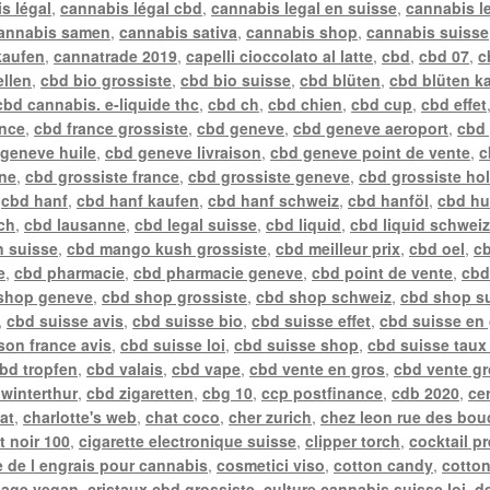
s légal
,
cannabis légal cbd
,
cannabis legal en suisse
,
cannabis l
annabis samen
,
cannabis sativa
,
cannabis shop
,
cannabis suisse
kaufen
,
cannatrade 2019
,
capelli cioccolato al latte
,
cbd
,
cbd 07
,
c
ellen
,
cbd bio grossiste
,
cbd bio suisse
,
cbd blüten
,
cbd blüten k
cbd cannabis. e-liquide thc
,
cbd ch
,
cbd chien
,
cbd cup
,
cbd effet
ance
,
cbd france grossiste
,
cbd geneve
,
cbd geneve aeroport
,
cbd
geneve huile
,
cbd geneve livraison
,
cbd geneve point de vente
,
c
gne
,
cbd grossiste france
,
cbd grossiste geneve
,
cbd grossiste ho
,
cbd hanf
,
cbd hanf kaufen
,
cbd hanf schweiz
,
cbd hanföl
,
cbd hu
ch
,
cbd lausanne
,
cbd legal suisse
,
cbd liquid
,
cbd liquid schwei
n suisse
,
cbd mango kush grossiste
,
cbd meilleur prix
,
cbd oel
,
cb
e
,
cbd pharmacie
,
cbd pharmacie geneve
,
cbd point de vente
,
cbd
shop geneve
,
cbd shop grossiste
,
cbd shop schweiz
,
cbd shop s
,
cbd suisse avis
,
cbd suisse bio
,
cbd suisse effet
,
cbd suisse en
ison france avis
,
cbd suisse loi
,
cbd suisse shop
,
cbd suisse taux
bd tropfen
,
cbd valais
,
cbd vape
,
cbd vente en gros
,
cbd vente gr
winterthur
,
cbd zigaretten
,
cbg 10
,
ccp postfinance
,
cdb 2020
,
ce
at
,
charlotte's web
,
chat coco
,
cher zurich
,
chez leon rue des bou
t noir 100
,
cigarette electronique suisse
,
clipper torch
,
cocktail p
 de l engrais pour cannabis
,
cosmetici viso
,
cotton candy
,
cotto
sage vegan
,
cristaux cbd grossiste
,
culture cannabis suisse loi
,
de