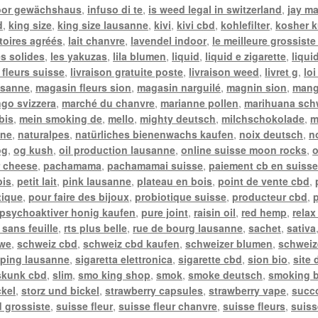
oor gewächshaus
,
infuso di te
,
is weed legal in switzerland
,
jay m
d
,
king size
,
king size lausanne
,
kivi
,
kivi cbd
,
kohlefilter
,
kosher k
toires agréés
,
lait chanvre
,
lavendel indoor
,
le meilleure grossiste
es solides
,
les yakuzas
,
lila blumen
,
liquid
,
liquid e zigarette
,
liqui
 fleurs suisse
,
livraison gratuite poste
,
livraison weed
,
livret g
,
lo
usanne
,
magasin fleurs sion
,
magasin narguilé
,
magnin sion
,
mang
go svizzera
,
marché du chanvre
,
marianne pollen
,
marihuana sch
bis
,
mein smoking de
,
mello
,
mighty deutsch
,
milchschokolade
,
m
nne
,
naturalpes
,
natürliches bienenwachs kaufen
,
noix deutsch
,
n
og
,
og kush
,
oil production lausanne
,
online suisse moon rocks
,
o
 cheese
,
pachamama
,
pachamamai suisse
,
paiement cb en suiss
bis
,
petit lait
,
pink lausanne
,
plateau en bois
,
point de vente cbd
,
tique
,
pour faire des bijoux
,
probiotique suisse
,
producteur cbd
,
psychoaktiver honig kaufen
,
pure joint
,
raisin oil
,
red hemp
,
relax
 sans feuille
,
rts plus belle
,
rue de bourg lausanne
,
sachet
,
sativa
twe
,
schweiz cbd
,
schweiz cbd kaufen
,
schweizer blumen
,
schweiz
ping lausanne
,
sigaretta elettronica
,
sigarette cbd
,
sion bio
,
site
skunk cbd
,
slim
,
smo king shop
,
smok
,
smoke deutsch
,
smoking b
ckel
,
storz und bickel
,
strawberry capsules
,
strawberry vape
,
succ
 grossiste
,
suisse fleur
,
suisse fleur chanvre
,
suisse fleurs
,
suiss