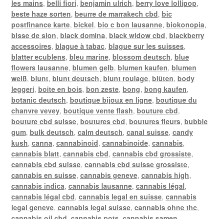
les mains
,
belli fiori
,
benjamin ulrich
,
berry love lollipop
,
beste haze sorten
,
beurre de marrakech cbd
,
bic
postfinance karte
,
bickel
,
bio c bon lausanne
,
biokonopia
,
bisse de sion
,
black domina
,
black widow cbd
,
blackberry
accessoires
,
blague à tabac
,
blague sur les suisses
,
blatter ecublens
,
bleu marine
,
blossom deutsch
,
blue
flowers lausanne
,
blumen gelb
,
blumen kaufen
,
blumen
weiß
,
blunt
,
blunt deutsch
,
blunt roulage
,
blüten
,
body
leggeri
,
boite en bois
,
bon zeste
,
bong
,
bong kaufen
,
botanic deutsch
,
boutique bijoux en ligne
,
boutique du
chanvre vevey
,
boutique vente flash
,
bouture cbd
,
bouture cbd suisse
,
boutures cbd
,
boutures fleurs
,
bubble
gum
,
bulk deutsch
,
calm deutsch
,
canal suisse
,
candy
kush
,
canna
,
cannabinoid
,
cannabinoide
,
cannabis
,
cannabis blatt
,
cannabis cbd
,
cannabis cbd grossiste
,
cannabis cbd suisse
,
cannabis cbd suisse grossiste
,
cannabis en suisse
,
cannabis geneve
,
cannabis high
,
cannabis indica
,
cannabis lausanne
,
cannabis légal
,
cannabis légal cbd
,
cannabis legal en suisse
,
cannabis
legal geneve
,
cannabis legal suisse
,
cannabis ohne thc
,
cannabis oil cbd
,
cannabis pots
,
cannabis samen
,