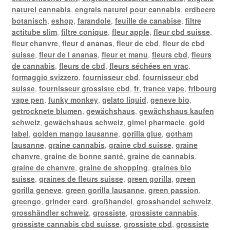
naturel cannabis
,
engrais naturel pour cannabis
,
erdbeere
botanisch
,
eshop
,
farandole
,
feuille de canabise
,
filtre
actitube slim
,
filtre conique
,
fleur apple
,
fleur cbd suisse
,
fleur chanvre
,
fleur d ananas
,
fleur de cbd
,
fleur de cbd
suisse
,
fleur de l ananas
,
fleur et manu
,
fleurs cbd
,
fleurs
de cannabis
,
fleurs de cbd
,
fleurs séchées en vrac
,
formaggio svizzero
,
fournisseur cbd
,
fournisseur cbd
suisse
,
fournisseur grossiste cbd
,
fr
,
france vape
,
fribourg
vape pen
,
funky monkey
,
gelato liquid
,
geneve bio
,
getrocknete blumen
,
gewächshaus
,
gewächshaus kaufen
schweiz
,
gewächshaus schweiz
,
gimel pharmacie
,
gold
label
,
golden mango lausanne
,
gorilla glue
,
gotham
lausanne
,
graine cannabis
,
graine cbd suisse
,
graine
chanvre
,
graine de bonne santé
,
graine de cannabis
,
graine de chanvre
,
graine de shopping
,
graines bio
suisse
,
graines de fleurs suisse
,
green gorilla
,
green
gorilla geneve
,
green gorilla lausanne
,
green passion
,
greengo
,
grinder card
,
großhandel
,
grosshandel schweiz
,
grosshändler schweiz
,
grossiste
,
grossiste cannabis
,
grossiste cannabis cbd suisse
,
grossiste cbd
,
grossiste