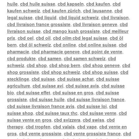
huile
,
cbd huile suisse
,
cbd kapseln
,
cbd kaufen
,
cbd
kaufen schweiz
,
cbd kaufen zürich
,
cbd lausanne
,
cbd
legal suisse
,
cbd liquid
,
cbd liquid schweiz
,
cbd livraison
,
cbd livraison france grossiste
,
cbd livraison geneve
,
cbd
livraison suisse
,
cbd mango kush grossiste
,
cbd meilleur
prix
,
cbd oel
,
cbd oil
,
cbd oilm cbd legal suisse
,
cbd öl
bern
,
cbd öl schweiz
,
cbd online
,
cbd online suisse
,
cbd
pharmacie
,
cbd pharmacie geneve
,
cbd point de vente
,
cbd produkte
,
cbd samen
,
cbd samen schweiz
,
cbd
schweiz
,
cbd shop
,
cbd shop bern
,
cbd shop geneve
,
cbd
shop grossiste
,
cbd shop schweiz
,
cbd shop suisse
,
cbd
stecklinge
,
cbd suisse
,
cbd suisse achat
,
cbd suisse
agriculture
,
cbd suisse avi
,
cbd suisse avis
,
cbd suisse
bio
,
cbd suisse effet
,
cbd suisse en gros
,
cbd suisse
grossiste
,
cbd suisse huile
,
cbd suisse livraison france
,
cbd suisse livraison france avis
,
cbd suisse loi
,
cbd
suisse shop
,
cbd suisse taux thc
,
cbd suisse vente
,
cbd
suisse vente en gros
,
cbd svizzera
,
cbd swiss
,
cbd
therapy
,
cbd tropfen
,
cbd valais
,
cbd vape
,
cbd vente en
gros
,
cbd vente grossiste
,
cbd vente grossiste france
,
cbd