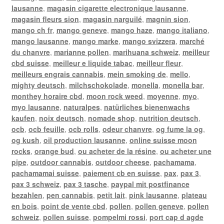
lausanne
,
magasin cigarette electronique lausanne
,
magasin fleurs sion
,
magasin narguilé
,
magnin sion
,
mango ch fr
,
mango geneve
,
mango haze
,
mango italiano
,
mango lausanne
,
mango marke
,
mango svizzera
,
marché
du chanvre
,
marianne pollen
,
marihuana schweiz
,
meilleur
cbd suisse
,
meilleur e liquide tabac
,
meilleur fleur
,
meilleurs engrais cannabis
,
mein smoking de
,
mello
,
mighty deutsch
,
milchschokolade
,
monella
,
monella bar
,
monthey horaire cbd
,
moon rock weed
,
moyenne
,
myo
,
myo lausanne
,
naturalpes
,
natürliches bienenwachs
kaufen
,
noix deutsch
,
nomade shop
,
nutrition deutsch
,
ocb
,
ocb feuille
,
ocb rolls
,
odeur chanvre
,
og fume la og
,
og kush
,
oil production lausanne
,
online suisse moon
rocks
,
orange bud
,
ou acheter de la résine
,
ou acheter une
pipe
,
outdoor cannabis
,
outdoor cheese
,
pachamama
,
pachamamai suisse
,
paiement cb en suisse
,
pax
,
pax 3
,
pax 3 schweiz
,
pax 3 tasche
,
paypal mit postfinance
bezahlen
,
pen cannabis
,
petit lait
,
pink lausanne
,
plateau
en bois
,
point de vente cbd
,
pollen
,
pollen geneve
,
pollen
schweiz
,
pollen suisse
,
pompelmi rossi
,
port cap d agde