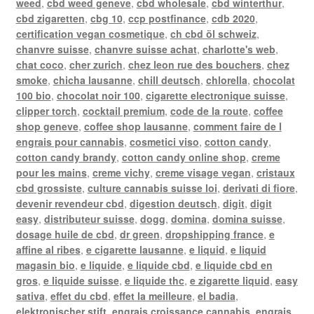
weed
,
cbd weed geneve
,
cbd wholesale
,
cbd winterthur
,
cbd zigaretten
,
cbg 10
,
ccp postfinance
,
cdb 2020
,
certification vegan cosmetique
,
ch cbd öl schweiz
,
chanvre suisse
,
chanvre suisse achat
,
charlotte's web
,
chat coco
,
cher zurich
,
chez leon rue des bouchers
,
chez
smoke
,
chicha lausanne
,
chill deutsch
,
chlorella
,
chocolat
100 bio
,
chocolat noir 100
,
cigarette electronique suisse
,
clipper torch
,
cocktail premium
,
code de la route
,
coffee
shop geneve
,
coffee shop lausanne
,
comment faire de l
engrais pour cannabis
,
cosmetici viso
,
cotton candy
,
cotton candy brandy
,
cotton candy online shop
,
creme
pour les mains
,
creme vichy
,
creme visage vegan
,
cristaux
cbd grossiste
,
culture cannabis suisse loi
,
derivati di fiore
,
devenir revendeur cbd
,
digestion deutsch
,
digit
,
digit
easy
,
distributeur suisse
,
dogg
,
domina
,
domina suisse
,
dosage huile de cbd
,
dr green
,
dropshipping france
,
e
affine al ribes
,
e cigarette lausanne
,
e liquid
,
e liquid
magasin bio
,
e liquide
,
e liquide cbd
,
e liquide cbd en
gros
,
e liquide suisse
,
e liquide thc
,
e zigarette liquid
,
easy
sativa
,
effet du cbd
,
effet la meilleure
,
el badia
,
elektronischer stift
,
engrais croissance cannabis
,
engrais