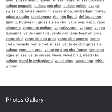
suisse magasin
,
suisse pas cher
,
suisse pollen
,
svapo
,
swiss cbd
,
swiss premium
,
swiss shop
,
switzerland flower
,
tabac a rouler
,
tabakersatz
,
thc
,
thc liquid
,
thé lausanne
,
tinktur
,
trouver un grossiste en cbd
,
vape pen
,
vapo
,
vapo
cigarette
,
vaporette maison
,
vaporizzatore
,
vapoter
,
vegan
lausanne
,
vente cannabis
,
vente cannabis légal en gros
,
vente cbd
,
vente cbd en gros
,
vente cbd geneve
,
vente
cbd grossiste
,
vente cbd suisse
,
vente de cbd grossiste
suisse
,
vente en gros
,
vente en gros cbd france
,
vente en
ligne suisse
,
vente suisse
,
weed
,
weed blatt
,
weed cbd
suisse
,
weed in switzerland
,
weed shop
,
weedshop
,
white
widow
Photos Gallery