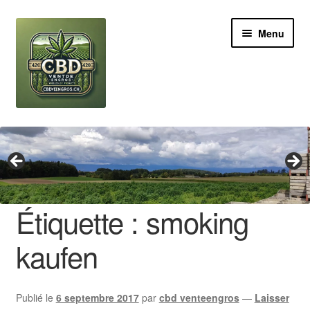
Aller
Aller
Menu
à
au
la
contenu
navigation
Revendeur
Grossiste Cannabis CBD
Huile de CBD
Étiquette :
smoking
Boutures de CBD
kaufen
Brands
Publié le
6 septembre 2017
par
cbd venteengros
—
Laisser
Contact