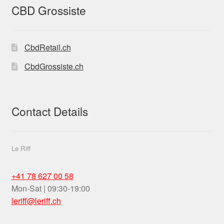
retail-
CBD Grossiste
hemp-
stores-
THC-14
CbdRetail.ch
CbdGrossiste.ch
Contact Details
Le Riff
+41 78 627 00 58
Mon-Sat | 09:30-19:00
leriff@leriff.ch