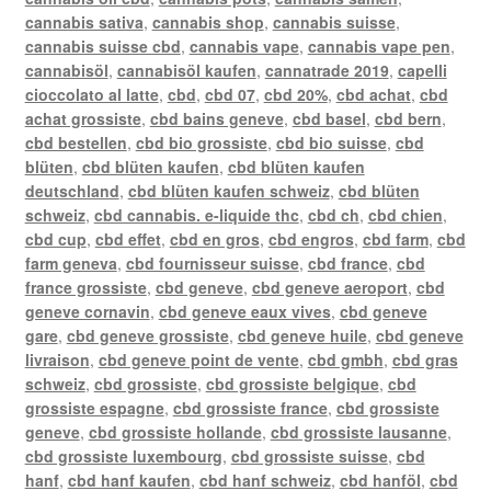
cannabis sativa
,
cannabis shop
,
cannabis suisse
,
cannabis suisse cbd
,
cannabis vape
,
cannabis vape pen
,
cannabisöl
,
cannabisöl kaufen
,
cannatrade 2019
,
capelli
cioccolato al latte
,
cbd
,
cbd 07
,
cbd 20%
,
cbd achat
,
cbd
achat grossiste
,
cbd bains geneve
,
cbd basel
,
cbd bern
,
cbd bestellen
,
cbd bio grossiste
,
cbd bio suisse
,
cbd
blüten
,
cbd blüten kaufen
,
cbd blüten kaufen
deutschland
,
cbd blüten kaufen schweiz
,
cbd blüten
schweiz
,
cbd cannabis. e-liquide thc
,
cbd ch
,
cbd chien
,
cbd cup
,
cbd effet
,
cbd en gros
,
cbd engros
,
cbd farm
,
cbd
farm geneva
,
cbd fournisseur suisse
,
cbd france
,
cbd
france grossiste
,
cbd geneve
,
cbd geneve aeroport
,
cbd
geneve cornavin
,
cbd geneve eaux vives
,
cbd geneve
gare
,
cbd geneve grossiste
,
cbd geneve huile
,
cbd geneve
livraison
,
cbd geneve point de vente
,
cbd gmbh
,
cbd gras
schweiz
,
cbd grossiste
,
cbd grossiste belgique
,
cbd
grossiste espagne
,
cbd grossiste france
,
cbd grossiste
geneve
,
cbd grossiste hollande
,
cbd grossiste lausanne
,
cbd grossiste luxembourg
,
cbd grossiste suisse
,
cbd
hanf
,
cbd hanf kaufen
,
cbd hanf schweiz
,
cbd hanföl
,
cbd