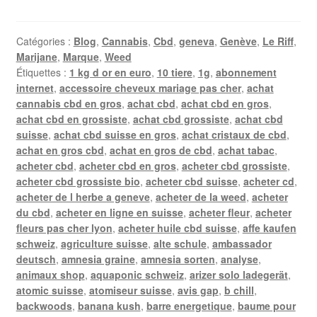
Catégories :
Blog
,
Cannabis
,
Cbd
,
geneva
,
Genève
,
Le Riff
,
Marijane
,
Marque
,
Weed
Étiquettes :
1 kg d or en euro
,
10 tiere
,
1g
,
abonnement
internet
,
accessoire cheveux mariage pas cher
,
achat
cannabis cbd en gros
,
achat cbd
,
achat cbd en gros
,
achat cbd en grossiste
,
achat cbd grossiste
,
achat cbd
suisse
,
achat cbd suisse en gros
,
achat cristaux de cbd
,
achat en gros cbd
,
achat en gros de cbd
,
achat tabac
,
acheter cbd
,
acheter cbd en gros
,
acheter cbd grossiste
,
acheter cbd grossiste bio
,
acheter cbd suisse
,
acheter cd
,
acheter de l herbe a geneve
,
acheter de la weed
,
acheter
du cbd
,
acheter en ligne en suisse
,
acheter fleur
,
acheter
fleurs pas cher lyon
,
acheter huile cbd suisse
,
affe kaufen
schweiz
,
agriculture suisse
,
alte schule
,
ambassador
deutsch
,
amnesia graine
,
amnesia sorten
,
analyse
,
animaux shop
,
aquaponic schweiz
,
arizer solo ladegerät
,
atomic suisse
,
atomiseur suisse
,
avis gap
,
b chill
,
backwoods
,
banana kush
,
barre energetique
,
baume pour