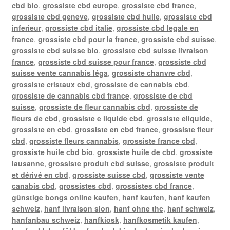
cbd bio
,
grossiste cbd europe
,
grossiste cbd france
,
grossiste cbd geneve
,
grossiste cbd huile
,
grossiste cbd
inferieur
,
grossiste cbd italie
,
grossiste cbd legale en
france
,
grossiste cbd pour la france
,
grossiste cbd suisse
,
grossiste cbd suisse bio
,
grossiste cbd suisse livraison
france
,
grossiste cbd suisse pour france
,
grossiste cbd
suisse vente cannabis léga
,
grossiste chanvre cbd
,
grossiste cristaux cbd
,
grossiste de cannabis cbd
,
grossiste de cannabis cbd france
,
grossiste de cbd
suisse
,
grossiste de fleur cannabis cbd
,
grossiste de
fleurs de cbd
,
grossiste e liquide cbd
,
grossiste eliquide
,
grossiste en cbd
,
grossiste en cbd france
,
grossiste fleur
cbd
,
grossiste fleurs cannabis
,
grossiste france cbd
,
grossiste huile cbd bio
,
grossiste huile de cbd
,
grossiste
lausanne
,
grossiste produit cbd suisse
,
grossiste produit
et dérivé en cbd
,
grossiste suisse cbd
,
grossiste vente
canabis cbd
,
grossistes cbd
,
grossistes cbd france
,
günstige bongs online kaufen
,
hanf kaufen
,
hanf kaufen
schweiz
,
hanf livraison sion
,
hanf ohne thc
,
hanf schweiz
,
hanfanbau schweiz
,
hanfkiosk
,
hanfkosmetik kaufen
,