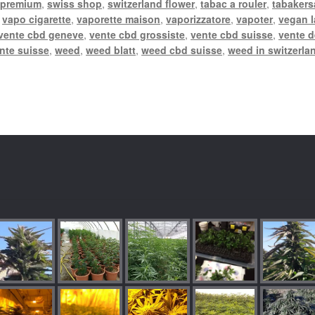
 premium
,
swiss shop
,
switzerland flower
,
tabac a rouler
,
tabakers
,
vapo cigarette
,
vaporette maison
,
vaporizzatore
,
vapoter
,
vegan 
vente cbd geneve
,
vente cbd grossiste
,
vente cbd suisse
,
vente d
nte suisse
,
weed
,
weed blatt
,
weed cbd suisse
,
weed in switzerla