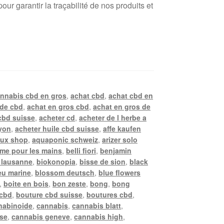
r garantir la traçabilité de nos produits et
annabis cbd en gros
,
achat cbd
,
achat cbd en
 de cbd
,
achat en gros cbd
,
achat en gros de
cbd suisse
,
acheter cd
,
acheter de l herbe a
lyon
,
acheter huile cbd suisse
,
affe kaufen
ux shop
,
aquaponic schweiz
,
arizer solo
me pour les mains
,
belli fiori
,
benjamin
 lausanne
,
biokonopia
,
bisse de sion
,
black
eu marine
,
blossom deutsch
,
blue flowers
,
boite en bois
,
bon zeste
,
bong
,
bong
 cbd
,
bouture cbd suisse
,
boutures cbd
,
nabinoide
,
cannabis
,
cannabis blatt
,
sse
,
cannabis geneve
,
cannabis high
,