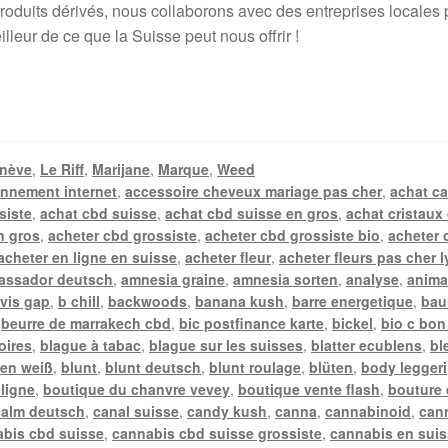
duits dérivés, nous collaborons avec des entreprises locales pou
lleur de ce que la Suisse peut nous offrir !
nève
,
Le Riff
,
Marijane
,
Marque
,
Weed
nnement internet
,
accessoire cheveux mariage pas cher
,
achat c
siste
,
achat cbd suisse
,
achat cbd suisse en gros
,
achat cristaux
n gros
,
acheter cbd grossiste
,
acheter cbd grossiste bio
,
acheter 
acheter en ligne en suisse
,
acheter fleur
,
acheter fleurs pas cher 
assador deutsch
,
amnesia graine
,
amnesia sorten
,
analyse
,
anima
vis gap
,
b chill
,
backwoods
,
banana kush
,
barre energetique
,
bau
,
beurre de marrakech cbd
,
bic postfinance karte
,
bickel
,
bio c bon
oires
,
blague à tabac
,
blague sur les suisses
,
blatter ecublens
,
bl
en weiß
,
blunt
,
blunt deutsch
,
blunt roulage
,
blüten
,
body leggeri
 ligne
,
boutique du chanvre vevey
,
boutique vente flash
,
bouture
calm deutsch
,
canal suisse
,
candy kush
,
canna
,
cannabinoid
,
can
bis cbd suisse
,
cannabis cbd suisse grossiste
,
cannabis en sui