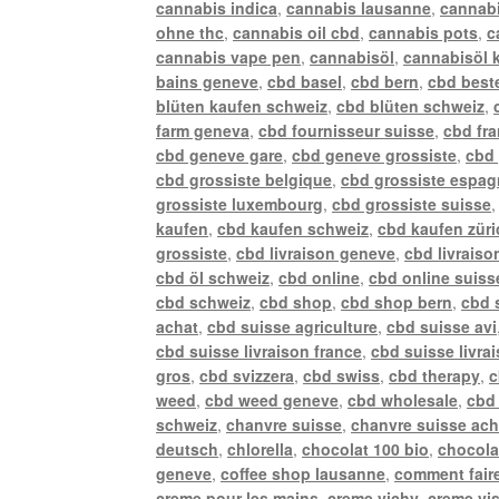
cannabis indica
,
cannabis lausanne
,
cannabi
ohne thc
,
cannabis oil cbd
,
cannabis pots
,
c
cannabis vape pen
,
cannabisöl
,
cannabisöl 
bains geneve
,
cbd basel
,
cbd bern
,
cbd best
blüten kaufen schweiz
,
cbd blüten schweiz
,
farm geneva
,
cbd fournisseur suisse
,
cbd fr
cbd geneve gare
,
cbd geneve grossiste
,
cbd 
cbd grossiste belgique
,
cbd grossiste espa
grossiste luxembourg
,
cbd grossiste suisse
kaufen
,
cbd kaufen schweiz
,
cbd kaufen züri
grossiste
,
cbd livraison geneve
,
cbd livraiso
cbd öl schweiz
,
cbd online
,
cbd online suiss
cbd schweiz
,
cbd shop
,
cbd shop bern
,
cbd 
achat
,
cbd suisse agriculture
,
cbd suisse avi
cbd suisse livraison france
,
cbd suisse livra
gros
,
cbd svizzera
,
cbd swiss
,
cbd therapy
,
c
weed
,
cbd weed geneve
,
cbd wholesale
,
cbd 
schweiz
,
chanvre suisse
,
chanvre suisse ach
deutsch
,
chlorella
,
chocolat 100 bio
,
chocola
geneve
,
coffee shop lausanne
,
comment faire
creme pour les mains
,
creme vichy
,
creme vi