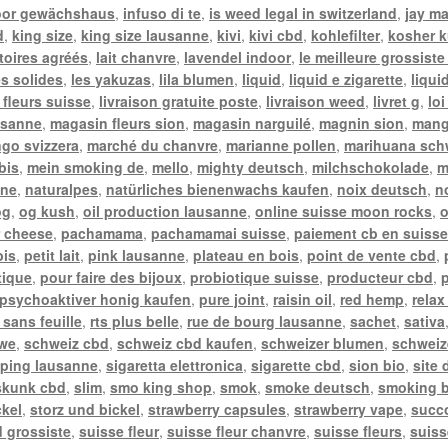
oor gewächshaus
,
infuso di te
,
is weed legal in switzerland
,
jay m
d
,
king size
,
king size lausanne
,
kivi
,
kivi cbd
,
kohlefilter
,
kosher k
toires agréés
,
lait chanvre
,
lavendel indoor
,
le meilleure grossiste
es solides
,
les yakuzas
,
lila blumen
,
liquid
,
liquid e zigarette
,
liqui
 fleurs suisse
,
livraison gratuite poste
,
livraison weed
,
livret g
,
lo
usanne
,
magasin fleurs sion
,
magasin narguilé
,
magnin sion
,
mang
go svizzera
,
marché du chanvre
,
marianne pollen
,
marihuana sch
bis
,
mein smoking de
,
mello
,
mighty deutsch
,
milchschokolade
,
m
nne
,
naturalpes
,
natürliches bienenwachs kaufen
,
noix deutsch
,
n
og
,
og kush
,
oil production lausanne
,
online suisse moon rocks
,
o
 cheese
,
pachamama
,
pachamamai suisse
,
paiement cb en suiss
bis
,
petit lait
,
pink lausanne
,
plateau en bois
,
point de vente cbd
,
tique
,
pour faire des bijoux
,
probiotique suisse
,
producteur cbd
,
psychoaktiver honig kaufen
,
pure joint
,
raisin oil
,
red hemp
,
relax
 sans feuille
,
rts plus belle
,
rue de bourg lausanne
,
sachet
,
sativa
twe
,
schweiz cbd
,
schweiz cbd kaufen
,
schweizer blumen
,
schweiz
ping lausanne
,
sigaretta elettronica
,
sigarette cbd
,
sion bio
,
site
skunk cbd
,
slim
,
smo king shop
,
smok
,
smoke deutsch
,
smoking b
ckel
,
storz und bickel
,
strawberry capsules
,
strawberry vape
,
succ
 grossiste
,
suisse fleur
,
suisse fleur chanvre
,
suisse fleurs
,
suiss