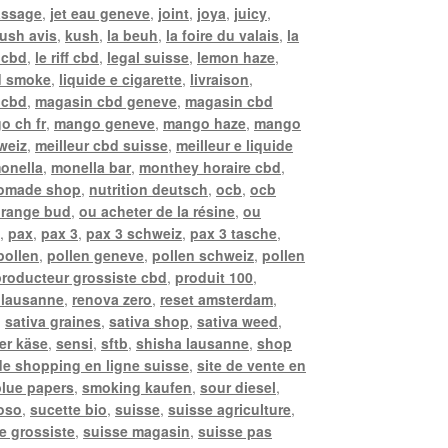
assage
,
jet eau geneve
,
joint
,
joya
,
juicy
,
ush avis
,
kush
,
la beuh
,
la foire du valais
,
la
 cbd
,
le riff cbd
,
legal suisse
,
lemon haze
,
d smoke
,
liquide e cigarette
,
livraison
,
i cbd
,
magasin cbd geneve
,
magasin cbd
o ch fr
,
mango geneve
,
mango haze
,
mango
weiz
,
meilleur cbd suisse
,
meilleur e liquide
onella
,
monella bar
,
monthey horaire cbd
,
omade shop
,
nutrition deutsch
,
ocb
,
ocb
range bud
,
ou acheter de la résine
,
ou
e
,
pax
,
pax 3
,
pax 3 schweiz
,
pax 3 tasche
,
pollen
,
pollen geneve
,
pollen schweiz
,
pollen
producteur grossiste cbd
,
produit 100
,
 lausanne
,
renova zero
,
reset amsterdam
,
,
sativa graines
,
sativa shop
,
sativa weed
,
er käse
,
sensi
,
sftb
,
shisha lausanne
,
shop
 de shopping en ligne suisse
,
site de vente en
lue papers
,
smoking kaufen
,
sour diesel
,
oso
,
sucette bio
,
suisse
,
suisse agriculture
,
e grossiste
,
suisse magasin
,
suisse pas