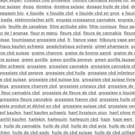
teur suisse
,
dogg
,
domina
,
domina suisse
,
dosage huile de cbd
,
d
 magasin bio
,
e liquide
,
e liquide cbd
,
e liquide cbd en gros
,
e liqu
l badia
,
elektronischer stift
,
engrais croissance cannabis
,
engrais 
ole
,
feuille de canabise
,
filtre actitube slim
,
filtre conique
,
fleur a
ur de l ananas
,
fleur et manu
,
fleurs cbd
,
fleurs de cannabis
,
fleur
uisse
,
fournisseur grossiste cbd
,
fr
,
france vape
,
fribourg vape pe
haus kaufen schweiz
,
gewächshaus schweiz
,
gimel pharmacie
,
g
ine cbd suisse
,
graine chanvre
,
graine de bonne santé
,
graine de
urs suisse
,
green gorilla
,
green gorilla geneve
,
green gorilla lausa
ler schweiz
,
grossiste
,
grossiste cannabis
,
grossiste cannabis c
grossiste cbd geneve
,
grossiste cbd huile
,
grossiste cbd inferieur
te cbd suisse
,
grossiste cbd suisse bio
,
grossiste cbd suisse livr
léga
,
grossiste chanvre cbd
,
grossiste cristaux cbd
,
grossiste de
 fleur cannabis cbd
,
grossiste de fleurs de cbd
,
grossiste e liqui
grossiste fleurs cannabis
,
grossiste france cbd
,
grossiste huile c
siste produit et dérivé en cbd
,
grossiste suisse cbd
,
grossiste ve
anf kaufen
,
hanf kaufen schweiz
,
hanf livraison sion
,
hanf ohne t
anföl kaufen
,
harlekin
,
harlequin
,
harlequin cbd
,
haze
,
haze wert
,
e
,
huile de cannabis
,
huile de cbd
,
huile de cbd avis
,
huile de cbd
chien
,
huile de cbd sqdc
,
huile de cbd suisse
,
huile de cbd utilisa