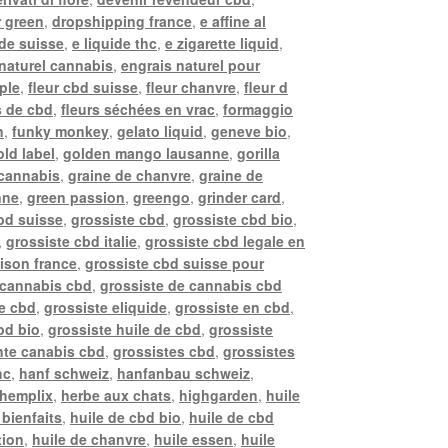
r green
,
dropshipping france
,
e affine al
ide suisse
,
e liquide thc
,
e zigarette liquid
,
naturel cannabis
,
engrais naturel pour
pple
,
fleur cbd suisse
,
fleur chanvre
,
fleur d
s de cbd
,
fleurs séchées en vrac
,
formaggio
n
,
funky monkey
,
gelato liquid
,
geneve bio
,
old label
,
golden mango lausanne
,
gorilla
 cannabis
,
graine de chanvre
,
graine de
nne
,
green passion
,
greengo
,
grinder card
,
bd suisse
,
grossiste cbd
,
grossiste cbd bio
,
,
grossiste cbd italie
,
grossiste cbd legale en
aison france
,
grossiste cbd suisse pour
 cannabis cbd
,
grossiste de cannabis cbd
de cbd
,
grossiste eliquide
,
grossiste en cbd
,
bd bio
,
grossiste huile de cbd
,
grossiste
nte canabis cbd
,
grossistes cbd
,
grossistes
hc
,
hanf schweiz
,
hanfanbau schweiz
,
hemplix
,
herbe aux chats
,
highgarden
,
huile
 bienfaits
,
huile de cbd bio
,
huile de cbd
tion
,
huile de chanvre
,
huile essen
,
huile