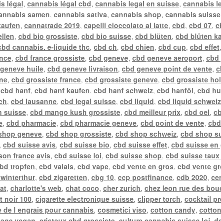
s légal
,
cannabis légal cbd
,
cannabis legal en suisse
,
cannabis l
annabis samen
,
cannabis sativa
,
cannabis shop
,
cannabis suisse
kaufen
,
cannatrade 2019
,
capelli cioccolato al latte
,
cbd
,
cbd 07
,
c
ellen
,
cbd bio grossiste
,
cbd bio suisse
,
cbd blüten
,
cbd blüten k
cbd cannabis. e-liquide thc
,
cbd ch
,
cbd chien
,
cbd cup
,
cbd effet
ance
,
cbd france grossiste
,
cbd geneve
,
cbd geneve aeroport
,
cbd
geneve huile
,
cbd geneve livraison
,
cbd geneve point de vente
,
c
gne
,
cbd grossiste france
,
cbd grossiste geneve
,
cbd grossiste ho
,
cbd hanf
,
cbd hanf kaufen
,
cbd hanf schweiz
,
cbd hanföl
,
cbd hu
ch
,
cbd lausanne
,
cbd legal suisse
,
cbd liquid
,
cbd liquid schwei
n suisse
,
cbd mango kush grossiste
,
cbd meilleur prix
,
cbd oel
,
cb
e
,
cbd pharmacie
,
cbd pharmacie geneve
,
cbd point de vente
,
cbd
shop geneve
,
cbd shop grossiste
,
cbd shop schweiz
,
cbd shop s
,
cbd suisse avis
,
cbd suisse bio
,
cbd suisse effet
,
cbd suisse en
ison france avis
,
cbd suisse loi
,
cbd suisse shop
,
cbd suisse taux
bd tropfen
,
cbd valais
,
cbd vape
,
cbd vente en gros
,
cbd vente gr
winterthur
,
cbd zigaretten
,
cbg 10
,
ccp postfinance
,
cdb 2020
,
ce
at
,
charlotte's web
,
chat coco
,
cher zurich
,
chez leon rue des bou
t noir 100
,
cigarette electronique suisse
,
clipper torch
,
cocktail p
 de l engrais pour cannabis
,
cosmetici viso
,
cotton candy
,
cotto
sage vegan
,
cristaux cbd grossiste
,
culture cannabis suisse loi
,
de