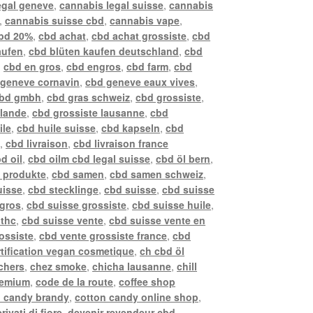
egal geneve
,
cannabis legal suisse
,
cannabis
,
cannabis suisse cbd
,
cannabis vape
,
bd 20%
,
cbd achat
,
cbd achat grossiste
,
cbd
aufen
,
cbd blüten kaufen deutschland
,
cbd
,
cbd en gros
,
cbd engros
,
cbd farm
,
cbd
 geneve cornavin
,
cbd geneve eaux vives
,
bd gmbh
,
cbd gras schweiz
,
cbd grossiste
,
llande
,
cbd grossiste lausanne
,
cbd
ile
,
cbd huile suisse
,
cbd kapseln
,
cbd
z
,
cbd livraison
,
cbd livraison france
d oil
,
cbd oilm cbd legal suisse
,
cbd öl bern
,
 produkte
,
cbd samen
,
cbd samen schweiz
,
uisse
,
cbd stecklinge
,
cbd suisse
,
cbd suisse
 gros
,
cbd suisse grossiste
,
cbd suisse huile
,
 thc
,
cbd suisse vente
,
cbd suisse vente en
ossiste
,
cbd vente grossiste france
,
cbd
rtification vegan cosmetique
,
ch cbd öl
chers
,
chez smoke
,
chicha lausanne
,
chill
remium
,
code de la route
,
coffee shop
n candy brandy
,
cotton candy online shop
,
rivati di fiore
,
devenir revendeur cbd
,