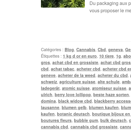
Du packaging aux pro
vous proposer le mei
Catégories :
Blog
,
Cannabis
,
Cbd
,
geneva
,
Ge
Étiquettes :
1 kg d or en euro
,
10 tiere
,
1g
,
abo
gros
,
achat cbd en grossiste
,
achat cbd gros
cbd
,
achat tabac
,
acheter cbd
,
acheter cbd e
geneve
,
acheter de la weed
,
acheter du cbd
,
schweiz
,
agriculture suisse
,
alte schule
,
amb
ladegerät
,
atomic suisse
,
atomiseur suisse
,
a
ulrich
,
berry love lollipop
,
beste haze sorten
domina
,
black widow cbd
,
blackberry access
lausanne
,
blumen gelb
,
blumen kaufen
,
blum
kaufen
,
botanic deutsch
,
boutique bijoux en
boutures fleurs
,
bubble gum
,
bulk deutsch
,
cannabis cbd
,
cannabis cbd grossiste
,
canna