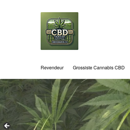
Aller
Aller
à
au
la
contenu
navigation
Revendeur
Grossiste Cannabis CBD