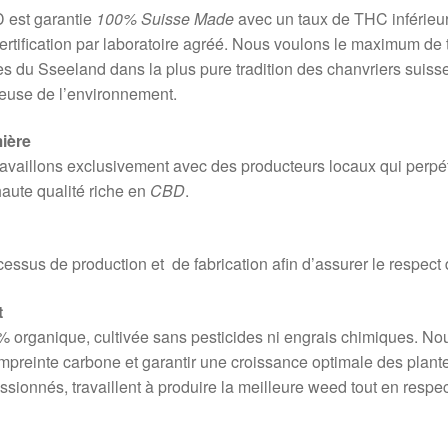
 est garantie
100% Suisse Made
avec un taux de THC inférieur
ertification par laboratoire agréé. Nous voulons le maximum de 
res du Sseeland dans la plus pure tradition des chanvriers suiss
ueuse de l’environnement.
ière
availlons exclusivement avec des producteurs locaux qui perpétu
haute qualité riche en
CBD
.
ocessus de production et de fabrication afin d’assurer le respec
t
 organique, cultivée sans pesticides ni engrais chimiques. Nou
mpreinte carbone et garantir une croissance optimale des plante
ssionnés, travaillent à produire la meilleure weed tout en respe