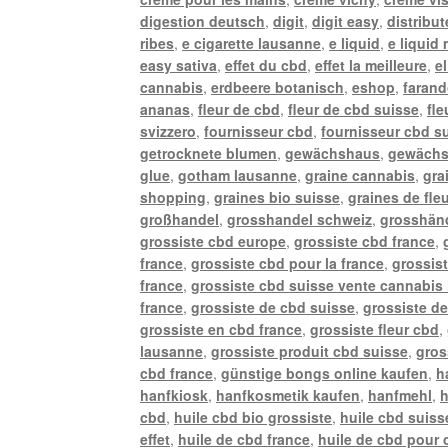
digestion deutsch
,
digit
,
digit easy
,
distribu
ribes
,
e cigarette lausanne
,
e liquid
,
e liquid
easy sativa
,
effet du cbd
,
effet la meilleure
,
e
cannabis
,
erdbeere botanisch
,
eshop
,
farand
ananas
,
fleur de cbd
,
fleur de cbd suisse
,
fle
svizzero
,
fournisseur cbd
,
fournisseur cbd s
getrocknete blumen
,
gewächshaus
,
gewächs
glue
,
gotham lausanne
,
graine cannabis
,
gra
shopping
,
graines bio suisse
,
graines de fle
großhandel
,
grosshandel schweiz
,
grosshänd
grossiste cbd europe
,
grossiste cbd france
,
france
,
grossiste cbd pour la france
,
grossis
france
,
grossiste cbd suisse vente cannabis 
france
,
grossiste de cbd suisse
,
grossiste de
grossiste en cbd france
,
grossiste fleur cbd
,
lausanne
,
grossiste produit cbd suisse
,
gros
cbd france
,
günstige bongs online kaufen
,
h
hanfkiosk
,
hanfkosmetik kaufen
,
hanfmehl
,
h
cbd
,
huile cbd bio grossiste
,
huile cbd suiss
effet
,
huile de cbd france
,
huile de cbd pour 