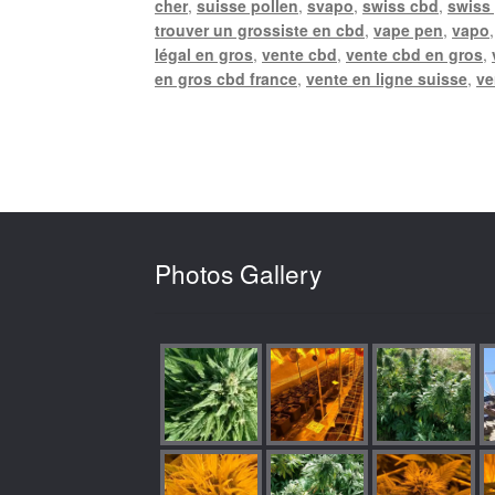
cher
,
suisse pollen
,
svapo
,
swiss cbd
,
swiss
trouver un grossiste en cbd
,
vape pen
,
vapo
légal en gros
,
vente cbd
,
vente cbd en gros
,
en gros cbd france
,
vente en ligne suisse
,
ve
Photos Gallery