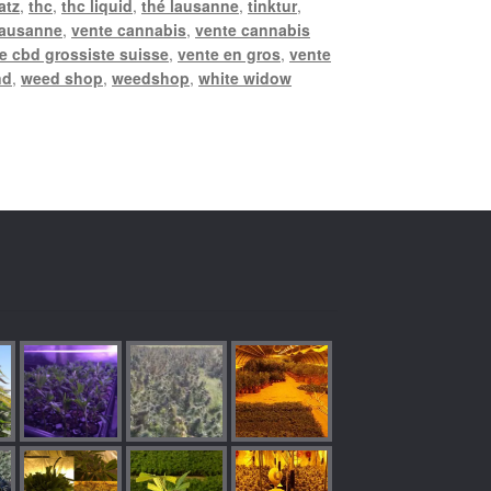
atz
,
thc
,
thc liquid
,
thé lausanne
,
tinktur
,
lausanne
,
vente cannabis
,
vente cannabis
e cbd grossiste suisse
,
vente en gros
,
vente
nd
,
weed shop
,
weedshop
,
white widow