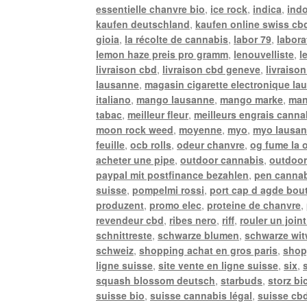
essentielle chanvre bio
,
ice rock
,
indica
,
ind
kaufen deutschland
,
kaufen online swiss cb
gioia
,
la récolte de cannabis
,
labor 79
,
labora
lemon haze preis pro gramm
,
lenouvelliste
,
l
livraison cbd
,
livraison cbd geneve
,
livraison
lausanne
,
magasin cigarette electronique la
italiano
,
mango lausanne
,
mango marke
,
man
tabac
,
meilleur fleur
,
meilleurs engrais canna
moon rock weed
,
moyenne
,
myo
,
myo lausa
feuille
,
ocb rolls
,
odeur chanvre
,
og fume la 
acheter une pipe
,
outdoor cannabis
,
outdoor
paypal mit postfinance bezahlen
,
pen canna
suisse
,
pompelmi rossi
,
port cap d agde bou
produzent
,
promo elec
,
proteine de chanvre
,
revendeur cbd
,
ribes nero
,
riff
,
rouler un joint
schnittreste
,
schwarze blumen
,
schwarze wi
schweiz
,
shopping achat en gros paris
,
shop
ligne suisse
,
site vente en ligne suisse
,
six
,
squash blossom deutsch
,
starbuds
,
storz bi
suisse bio
,
suisse cannabis légal
,
suisse cbd