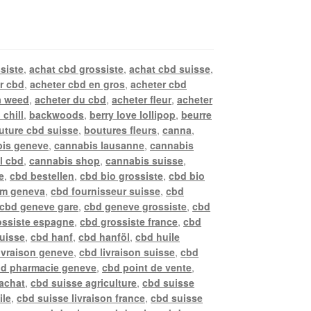
siste
,
achat cbd grossiste
,
achat cbd suisse
,
r cbd
,
acheter cbd en gros
,
acheter cbd
a weed
,
acheter du cbd
,
acheter fleur
,
acheter
 chill
,
backwoods
,
berry love lollipop
,
beurre
uture cbd suisse
,
boutures fleurs
,
canna
,
is geneve
,
cannabis lausanne
,
cannabis
l cbd
,
cannabis shop
,
cannabis suisse
,
e
,
cbd bestellen
,
cbd bio grossiste
,
cbd bio
rm geneva
,
cbd fournisseur suisse
,
cbd
cbd geneve gare
,
cbd geneve grossiste
,
cbd
ossiste espagne
,
cbd grossiste france
,
cbd
suisse
,
cbd hanf
,
cbd hanföl
,
cbd huile
ivraison geneve
,
cbd livraison suisse
,
cbd
d pharmacie geneve
,
cbd point de vente
,
achat
,
cbd suisse agriculture
,
cbd suisse
ile
,
cbd suisse livraison france
,
cbd suisse