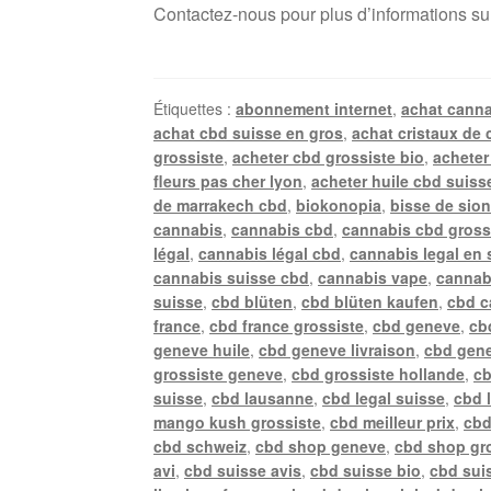
Contactez-nous pour plus d’informations su
Étiquettes :
abonnement internet
,
achat canna
achat cbd suisse en gros
,
achat cristaux de 
grossiste
,
acheter cbd grossiste bio
,
acheter
fleurs pas cher lyon
,
acheter huile cbd suiss
de marrakech cbd
,
biokonopia
,
bisse de sio
cannabis
,
cannabis cbd
,
cannabis cbd gross
légal
,
cannabis légal cbd
,
cannabis legal en 
cannabis suisse cbd
,
cannabis vape
,
cannab
suisse
,
cbd blüten
,
cbd blüten kaufen
,
cbd c
france
,
cbd france grossiste
,
cbd geneve
,
cb
geneve huile
,
cbd geneve livraison
,
cbd gene
grossiste geneve
,
cbd grossiste hollande
,
cb
suisse
,
cbd lausanne
,
cbd legal suisse
,
cbd 
mango kush grossiste
,
cbd meilleur prix
,
cbd
cbd schweiz
,
cbd shop geneve
,
cbd shop gr
avi
,
cbd suisse avis
,
cbd suisse bio
,
cbd suis