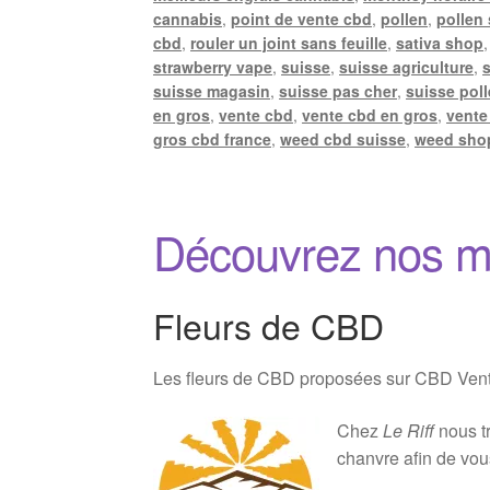
cannabis
,
point de vente cbd
,
pollen
,
pollen
cbd
,
rouler un joint sans feuille
,
sativa shop
strawberry vape
,
suisse
,
suisse agriculture
,
suisse magasin
,
suisse pas cher
,
suisse pol
en gros
,
vente cbd
,
vente cbd en gros
,
vente
gros cbd france
,
weed cbd suisse
,
weed sho
Découvrez nos m
Fleurs de CBD
Les fleurs de CBD proposées sur CBD Vente 
Chez
Le Riff
nous tr
chanvre afin de vou