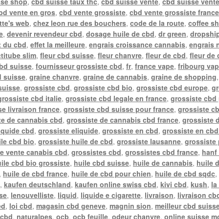
sse shop
,
cbd suisse taux thc
,
cbd suisse vente
,
cbd suisse vente
bd vente en gros
,
cbd vente grossiste
,
cbd vente grossiste franc
tte's web
,
chez leon rue des bouchers
,
code de la route
,
coffee s
e
,
devenir revendeur cbd
,
dosage huile de cbd
,
dr green
,
dropship
t du cbd
,
effet la meilleure
,
engrais croissance cannabis
,
engrais 
actitube slim
,
fleur cbd suisse
,
fleur chanvre
,
fleur de cbd
,
fleur de
cbd suisse
,
fournisseur grossiste cbd
,
fr
,
france vape
,
fribourg va
d suisse
,
graine chanvre
,
graine de cannabis
,
graine de shopping
suisse
,
grossiste cbd
,
grossiste cbd bio
,
grossiste cbd europe
,
gr
grossiste cbd italie
,
grossiste cbd legale en france
,
grossiste cbd 
e livraison france
,
grossiste cbd suisse pour france
,
grossiste c
te de cannabis cbd
,
grossiste de cannabis cbd france
,
grossiste 
liquide cbd
,
grossiste eliquide
,
grossiste en cbd
,
grossiste en cbd
ile cbd bio
,
grossiste huile de cbd
,
grossiste lausanne
,
grossiste
te vente canabis cbd
,
grossistes cbd
,
grossistes cbd france
,
hanf 
ile cbd bio grossiste
,
huile cbd suisse
,
huile de cannabis
,
huile 
,
huile de cbd france
,
huile de cbd pour chien
,
huile de cbd sqdc
e
,
kaufen deutschland
,
kaufen online swiss cbd
,
kivi cbd
,
kush
,
la
sse
,
lenouvelliste
,
liquid
,
liquide e cigarette
,
livraison
,
livraison cb
ed
,
loi cbd
,
magasin cbd geneve
,
magnin sion
,
meilleur cbd suiss
 cbd
,
naturalpes
,
ocb
,
ocb feuille
,
odeur chanvre
,
online suisse m