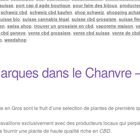
 suisse
,
port cap d agde boutique
,
pour faire des bijoux
,
producte
,
schweiz cbd
,
schweiz cbd kaufen
,
shop schweiz
,
shopping achat
suisse bio
,
suisse cannabis légal
,
suisse cbd grossiste
,
suisse fle
len
,
swiss shop
,
trouver un grossiste en cbd
,
vaporette maison
,
v
 cbd geneve
,
vente cbd grossiste
,
vente cbd suisse
,
vente de cbd
p
,
weedshop
arques dans le Chanvre 
en Gros sont le fruit d’une selection de plantes de première qu
availlons exclusivement avec des producteurs locaux qui perpétu
s fournir une plante de haute qualité riche en
CBD.