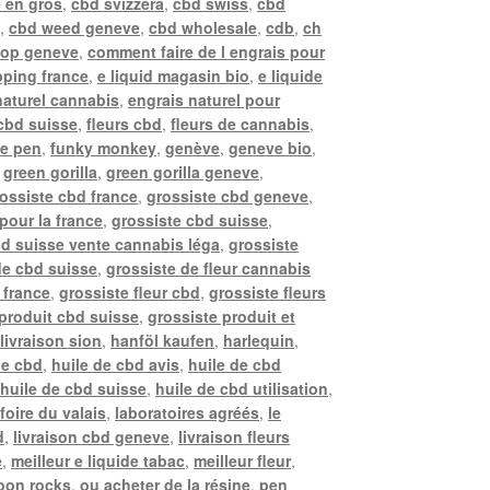
 en gros
,
cbd svizzera
,
cbd swiss
,
cbd
e
,
cbd weed geneve
,
cbd wholesale
,
cdb
,
ch
hop geneve
,
comment faire de l engrais pour
ping france
,
e liquid magasin bio
,
e liquide
naturel cannabis
,
engrais naturel pour
 cbd suisse
,
fleurs cbd
,
fleurs de cannabis
,
pe pen
,
funky monkey
,
genève
,
geneve bio
,
,
green gorilla
,
green gorilla geneve
,
ossiste cbd france
,
grossiste cbd geneve
,
pour la france
,
grossiste cbd suisse
,
bd suisse vente cannabis léga
,
grossiste
de cbd suisse
,
grossiste de fleur cannabis
 france
,
grossiste fleur cbd
,
grossiste fleurs
 produit cbd suisse
,
grossiste produit et
livraison sion
,
hanföl kaufen
,
harlequin
,
de cbd
,
huile de cbd avis
,
huile de cbd
,
huile de cbd suisse
,
huile de cbd utilisation
,
 foire du valais
,
laboratoires agréés
,
le
d
,
livraison cbd geneve
,
livraison fleurs
e
,
meilleur e liquide tabac
,
meilleur fleur
,
oon rocks
,
ou acheter de la résine
,
pen