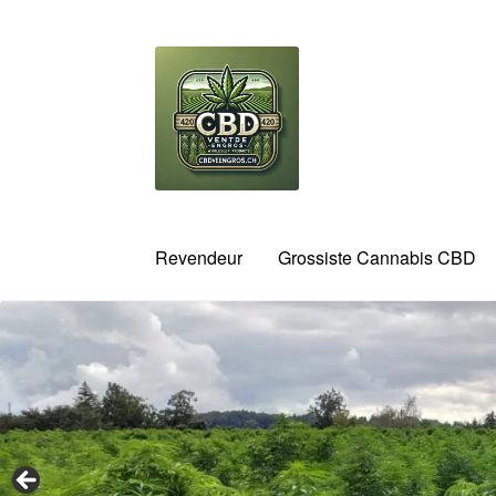
Aller
Aller
à
au
la
contenu
navigation
Revendeur
Grossiste Cannabis CBD