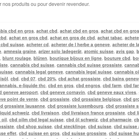
r nos produits ou pour devenir revendeur.
bis cbd en gros
,
achat cbd
,
achat cbd en gros
,
achat cbd en gros
cbd
,
achat en gros cbd
,
achat en gros de cbd
,
achat tabac
,
achete
 cbd suisse
,
acheter cd
,
acheter de l herbe a geneve
,
acheter de l
e
,
amnesia graine
,
arizer solo ladegerät
,
atomic suisse
,
avis gap
,
b
n
,
blunt roulage
,
blüten
,
boutique bijoux en ligne
,
bouture cbd
,
bo
iste
,
cannabis cbd suisse
,
cannabis cbd suisse grossiste
,
cannab
suisse
,
cannabis legal geneve
,
cannabis legal suisse
,
cannabis oi
isöl
,
cbd
,
cbd 07
,
cbd 20%
,
cbd achat grossiste
,
cbd bains genev
annabis. e-liquide thc
,
cbd en gros
,
cbd engros
,
cbd farm
,
cbd fa
d geneve aeroport
,
cbd geneve cornavin
,
cbd geneve eaux vives
,
ve point de vente
,
cbd grossiste
,
cbd grossiste belgique
,
cbd gr
d grossiste lausanne
,
cbd grossiste luxembourg
,
cbd grossiste 
liquid schweiz
,
cbd livraison
,
cbd livraison france grossiste
,
cbd l
 oil
,
cbd oilm cbd legal suisse
,
cbd öl schweiz
,
cbd pharmacie
,
cb
ossiste
,
cbd shop suisse
,
cbd stecklinge
,
cbd suisse
,
cbd suisse 
se effet
,
cbd suisse en gros
,
cbd suisse grossiste
,
cbd suisse hu