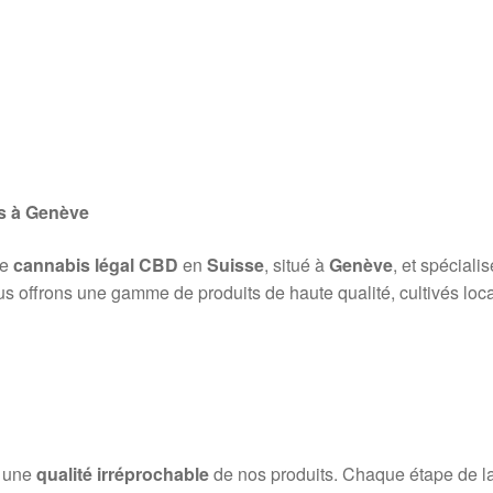
s à Genève
de
cannabis légal CBD
en
Suisse
, situé à
Genève
, et spéciali
us offrons une gamme de produits de haute qualité, cultivés loca
r une
qualité irréprochable
de nos produits. Chaque étape de la p