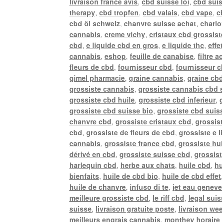
livraison france avis
,
cbd suisse loi
,
cbd sui
therapy
,
cbd tropfen
,
cbd valais
,
cbd vape
,
c
cbd öl schweiz
,
chanvre suisse achat
,
charlo
cannabis
,
creme vichy
,
cristaux cbd grossist
cbd
,
e liquide cbd en gros
,
e liquide thc
,
effe
cannabis
,
eshop
,
feuille de canabise
,
filtre 
fleurs de cbd
,
fournisseur cbd
,
fournisseur 
gimel pharmacie
,
graine cannabis
,
graine cb
grossiste cannabis
,
grossiste cannabis cbd 
grossiste cbd huile
,
grossiste cbd inferieur
,
grossiste cbd suisse bio
,
grossiste cbd suiss
chanvre cbd
,
grossiste cristaux cbd
,
grossis
cbd
,
grossiste de fleurs de cbd
,
grossiste e 
cannabis
,
grossiste france cbd
,
grossiste hu
dérivé en cbd
,
grossiste suisse cbd
,
grossis
harlequin cbd
,
herbe aux chats
,
huile cbd
,
hu
bienfaits
,
huile de cbd bio
,
huile de cbd effet
huile de chanvre
,
infuso di te
,
jet eau genev
meilleure grossiste cbd
,
le riff cbd
,
legal sui
suisse
,
livraison gratuite poste
,
livraison we
meilleurs engrais cannabis
,
monthey horaire