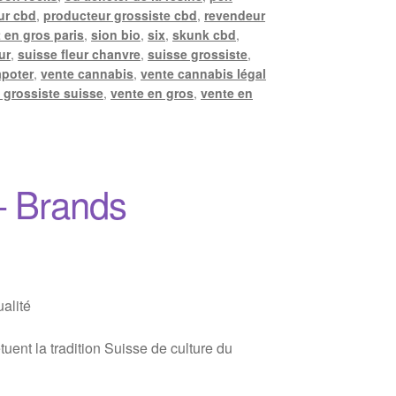
ur cbd
,
producteur grossiste cbd
,
revendeur
 en gros paris
,
sion bio
,
six
,
skunk cbd
,
ur
,
suisse fleur chanvre
,
suisse grossiste
,
apoter
,
vente cannabis
,
vente cannabis légal
 grossiste suisse
,
vente en gros
,
vente en
– Brands
alité
ent la tradition Suisse de culture du