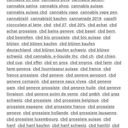
cannabis sativa
,
cannabis shop
,
cannabis suisse
,
cannabis suisse cbd
,
cannabis vape
,
cannabis vape pen
,
cannabisöl
,
cannabisöl kaufen
,
cannatrade 2019
,
capelli
cioccolato al latte
,
cbd
,
cbd 07
,
cbd 20%
,
cbd achat
,
cbd
achat grossiste
,
cbd bains geneve
,
cbd basel
,
cbd bern
,
cbd bestellen
,
cbd bio grossiste
,
cbd bio suisse
,
cbd
blüten
,
cbd blüten kaufen
,
cbd blüten kaufen
deutschland
,
cbd blüten kaufen schweiz
,
cbd blüten
schweiz
,
cbd cannabis. e-liquide thc
,
cbd ch
,
cbd chien
,
cbd cup
,
cbd effet
,
cbd en gros
,
cbd engros
,
cbd farm
,
cbd
farm geneva
,
cbd fournisseur suisse
,
cbd france
,
cbd
france grossiste
,
cbd geneve
,
cbd geneve aeroport
,
cbd
geneve cornavin
,
cbd geneve eaux vives
,
cbd geneve
gare
,
cbd geneve grossiste
,
cbd geneve huile
,
cbd geneve
livraison
,
cbd geneve point de vente
,
cbd gmbh
,
cbd gras
schweiz
,
cbd grossiste
,
cbd grossiste belgique
,
cbd
grossiste espagne
,
cbd grossiste france
,
cbd grossiste
geneve
,
cbd grossiste hollande
,
cbd grossiste lausanne
,
cbd grossiste luxembourg
,
cbd grossiste suisse
,
cbd
hanf
,
cbd hanf kaufen
,
cbd hanf schweiz
,
cbd hanföl
,
cbd