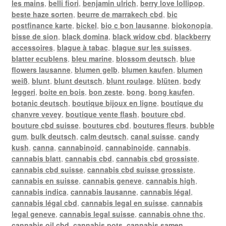
les mains
,
belli fiori
,
benjamin ulrich
,
berry love lollipop
,
beste haze sorten
,
beurre de marrakech cbd
,
bic
postfinance karte
,
bickel
,
bio c bon lausanne
,
biokonopia
,
bisse de sion
,
black domina
,
black widow cbd
,
blackberry
accessoires
,
blague à tabac
,
blague sur les suisses
,
blatter ecublens
,
bleu marine
,
blossom deutsch
,
blue
flowers lausanne
,
blumen gelb
,
blumen kaufen
,
blumen
weiß
,
blunt
,
blunt deutsch
,
blunt roulage
,
blüten
,
body
leggeri
,
boite en bois
,
bon zeste
,
bong
,
bong kaufen
,
botanic deutsch
,
boutique bijoux en ligne
,
boutique du
chanvre vevey
,
boutique vente flash
,
bouture cbd
,
bouture cbd suisse
,
boutures cbd
,
boutures fleurs
,
bubble
gum
,
bulk deutsch
,
calm deutsch
,
canal suisse
,
candy
kush
,
canna
,
cannabinoid
,
cannabinoide
,
cannabis
,
cannabis blatt
,
cannabis cbd
,
cannabis cbd grossiste
,
cannabis cbd suisse
,
cannabis cbd suisse grossiste
,
cannabis en suisse
,
cannabis geneve
,
cannabis high
,
cannabis indica
,
cannabis lausanne
,
cannabis légal
,
cannabis légal cbd
,
cannabis legal en suisse
,
cannabis
legal geneve
,
cannabis legal suisse
,
cannabis ohne thc
,
cannabis oil cbd
,
cannabis pots
,
cannabis samen
,