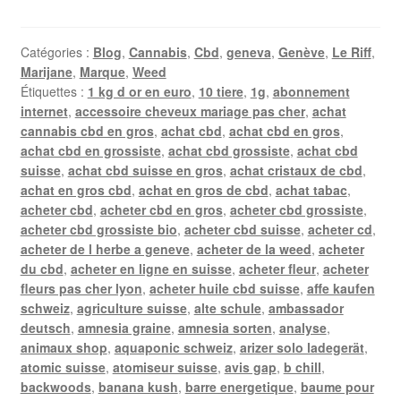
Catégories :
Blog
,
Cannabis
,
Cbd
,
geneva
,
Genève
,
Le Riff
,
Marijane
,
Marque
,
Weed
Étiquettes :
1 kg d or en euro
,
10 tiere
,
1g
,
abonnement
internet
,
accessoire cheveux mariage pas cher
,
achat
cannabis cbd en gros
,
achat cbd
,
achat cbd en gros
,
achat cbd en grossiste
,
achat cbd grossiste
,
achat cbd
suisse
,
achat cbd suisse en gros
,
achat cristaux de cbd
,
achat en gros cbd
,
achat en gros de cbd
,
achat tabac
,
acheter cbd
,
acheter cbd en gros
,
acheter cbd grossiste
,
acheter cbd grossiste bio
,
acheter cbd suisse
,
acheter cd
,
acheter de l herbe a geneve
,
acheter de la weed
,
acheter
du cbd
,
acheter en ligne en suisse
,
acheter fleur
,
acheter
fleurs pas cher lyon
,
acheter huile cbd suisse
,
affe kaufen
schweiz
,
agriculture suisse
,
alte schule
,
ambassador
deutsch
,
amnesia graine
,
amnesia sorten
,
analyse
,
animaux shop
,
aquaponic schweiz
,
arizer solo ladegerät
,
atomic suisse
,
atomiseur suisse
,
avis gap
,
b chill
,
backwoods
,
banana kush
,
barre energetique
,
baume pour