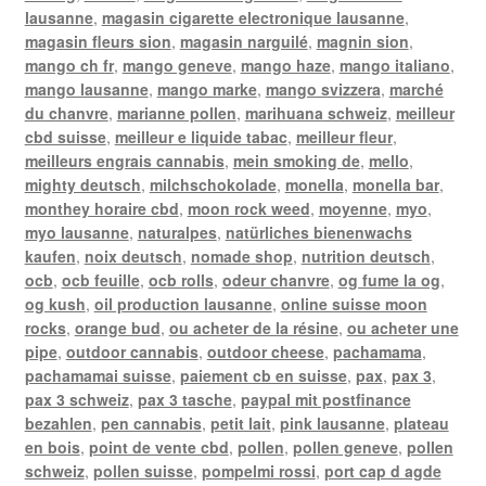
lausanne
,
magasin cigarette electronique lausanne
,
magasin fleurs sion
,
magasin narguilé
,
magnin sion
,
mango ch fr
,
mango geneve
,
mango haze
,
mango italiano
,
mango lausanne
,
mango marke
,
mango svizzera
,
marché
du chanvre
,
marianne pollen
,
marihuana schweiz
,
meilleur
cbd suisse
,
meilleur e liquide tabac
,
meilleur fleur
,
meilleurs engrais cannabis
,
mein smoking de
,
mello
,
mighty deutsch
,
milchschokolade
,
monella
,
monella bar
,
monthey horaire cbd
,
moon rock weed
,
moyenne
,
myo
,
myo lausanne
,
naturalpes
,
natürliches bienenwachs
kaufen
,
noix deutsch
,
nomade shop
,
nutrition deutsch
,
ocb
,
ocb feuille
,
ocb rolls
,
odeur chanvre
,
og fume la og
,
og kush
,
oil production lausanne
,
online suisse moon
rocks
,
orange bud
,
ou acheter de la résine
,
ou acheter une
pipe
,
outdoor cannabis
,
outdoor cheese
,
pachamama
,
pachamamai suisse
,
paiement cb en suisse
,
pax
,
pax 3
,
pax 3 schweiz
,
pax 3 tasche
,
paypal mit postfinance
bezahlen
,
pen cannabis
,
petit lait
,
pink lausanne
,
plateau
en bois
,
point de vente cbd
,
pollen
,
pollen geneve
,
pollen
schweiz
,
pollen suisse
,
pompelmi rossi
,
port cap d agde