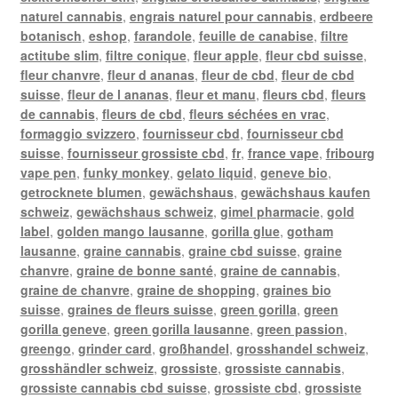
naturel cannabis
,
engrais naturel pour cannabis
,
erdbeere
botanisch
,
eshop
,
farandole
,
feuille de canabise
,
filtre
actitube slim
,
filtre conique
,
fleur apple
,
fleur cbd suisse
,
fleur chanvre
,
fleur d ananas
,
fleur de cbd
,
fleur de cbd
suisse
,
fleur de l ananas
,
fleur et manu
,
fleurs cbd
,
fleurs
de cannabis
,
fleurs de cbd
,
fleurs séchées en vrac
,
formaggio svizzero
,
fournisseur cbd
,
fournisseur cbd
suisse
,
fournisseur grossiste cbd
,
fr
,
france vape
,
fribourg
vape pen
,
funky monkey
,
gelato liquid
,
geneve bio
,
getrocknete blumen
,
gewächshaus
,
gewächshaus kaufen
schweiz
,
gewächshaus schweiz
,
gimel pharmacie
,
gold
label
,
golden mango lausanne
,
gorilla glue
,
gotham
lausanne
,
graine cannabis
,
graine cbd suisse
,
graine
chanvre
,
graine de bonne santé
,
graine de cannabis
,
graine de chanvre
,
graine de shopping
,
graines bio
suisse
,
graines de fleurs suisse
,
green gorilla
,
green
gorilla geneve
,
green gorilla lausanne
,
green passion
,
greengo
,
grinder card
,
großhandel
,
grosshandel schweiz
,
grosshändler schweiz
,
grossiste
,
grossiste cannabis
,
grossiste cannabis cbd suisse
,
grossiste cbd
,
grossiste