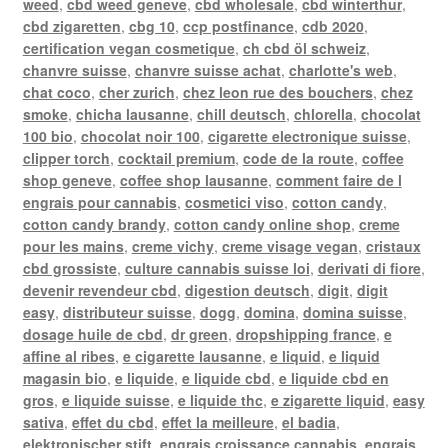
weed
,
cbd weed geneve
,
cbd wholesale
,
cbd winterthur
,
cbd zigaretten
,
cbg 10
,
ccp postfinance
,
cdb 2020
,
certification vegan cosmetique
,
ch cbd öl schweiz
,
chanvre suisse
,
chanvre suisse achat
,
charlotte's web
,
chat coco
,
cher zurich
,
chez leon rue des bouchers
,
chez
smoke
,
chicha lausanne
,
chill deutsch
,
chlorella
,
chocolat
100 bio
,
chocolat noir 100
,
cigarette electronique suisse
,
clipper torch
,
cocktail premium
,
code de la route
,
coffee
shop geneve
,
coffee shop lausanne
,
comment faire de l
engrais pour cannabis
,
cosmetici viso
,
cotton candy
,
cotton candy brandy
,
cotton candy online shop
,
creme
pour les mains
,
creme vichy
,
creme visage vegan
,
cristaux
cbd grossiste
,
culture cannabis suisse loi
,
derivati di fiore
,
devenir revendeur cbd
,
digestion deutsch
,
digit
,
digit
easy
,
distributeur suisse
,
dogg
,
domina
,
domina suisse
,
dosage huile de cbd
,
dr green
,
dropshipping france
,
e
affine al ribes
,
e cigarette lausanne
,
e liquid
,
e liquid
magasin bio
,
e liquide
,
e liquide cbd
,
e liquide cbd en
gros
,
e liquide suisse
,
e liquide thc
,
e zigarette liquid
,
easy
sativa
,
effet du cbd
,
effet la meilleure
,
el badia
,
elektronischer stift
,
engrais croissance cannabis
,
engrais