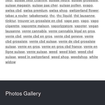
suisse magasin
,
suisse pas cher
,
suisse pollen
,
svapo
,
swiss cbd
,
swiss premium
,
swiss shop
,
switzerland flower
,
tabac a rouler
,
tabakersatz
,
thc
,
thc liquid
,
thé lausanne
,
tinktur
,
trouver un grossiste en cbd
,
vape pen
,
vapo
,
vapo
cigarette
,
vaporette maison
,
vaporizzatore
,
vapoter
,
vegan
lausanne
,
vente cannabis
,
vente cannabis légal en gros
,
vente cbd
,
vente cbd en gros
,
vente cbd geneve
,
vente
cbd grossiste
,
vente cbd suisse
,
vente de cbd grossiste
suisse
,
vente en gros
,
vente en gros cbd france
,
vente en
ligne suisse
,
vente suisse
,
weed
,
weed blatt
,
weed cbd
suisse
,
weed in switzerland
,
weed shop
,
weedshop
,
white
widow
Photos Gallery