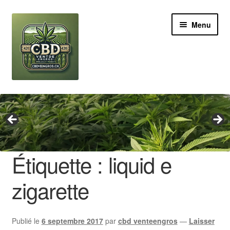
Aller
Aller
Menu
à
au
la
contenu
navigation
Revendeur
Grossiste Cannabis CBD
Huile de CBD
Étiquette :
liquid e
Boutures de CBD
zigarette
Brands
Publié le
6 septembre 2017
par
cbd venteengros
—
Laisser
Contact