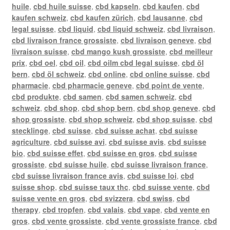
huile
,
cbd huile suisse
,
cbd kapseln
,
cbd kaufen
,
cbd
kaufen schweiz
,
cbd kaufen zürich
,
cbd lausanne
,
cbd
legal suisse
,
cbd liquid
,
cbd liquid schweiz
,
cbd livraison
,
cbd livraison france grossiste
,
cbd livraison geneve
,
cbd
livraison suisse
,
cbd mango kush grossiste
,
cbd meilleur
prix
,
cbd oel
,
cbd oil
,
cbd oilm cbd legal suisse
,
cbd öl
bern
,
cbd öl schweiz
,
cbd online
,
cbd online suisse
,
cbd
pharmacie
,
cbd pharmacie geneve
,
cbd point de vente
,
cbd produkte
,
cbd samen
,
cbd samen schweiz
,
cbd
schweiz
,
cbd shop
,
cbd shop bern
,
cbd shop geneve
,
cbd
shop grossiste
,
cbd shop schweiz
,
cbd shop suisse
,
cbd
stecklinge
,
cbd suisse
,
cbd suisse achat
,
cbd suisse
agriculture
,
cbd suisse avi
,
cbd suisse avis
,
cbd suisse
bio
,
cbd suisse effet
,
cbd suisse en gros
,
cbd suisse
grossiste
,
cbd suisse huile
,
cbd suisse livraison france
,
cbd suisse livraison france avis
,
cbd suisse loi
,
cbd
suisse shop
,
cbd suisse taux thc
,
cbd suisse vente
,
cbd
suisse vente en gros
,
cbd svizzera
,
cbd swiss
,
cbd
therapy
,
cbd tropfen
,
cbd valais
,
cbd vape
,
cbd vente en
gros
,
cbd vente grossiste
,
cbd vente grossiste france
,
cbd