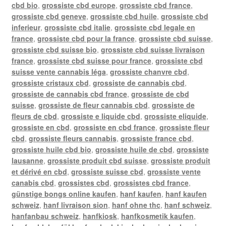
cbd bio
,
grossiste cbd europe
,
grossiste cbd france
,
grossiste cbd geneve
,
grossiste cbd huile
,
grossiste cbd
inferieur
,
grossiste cbd italie
,
grossiste cbd legale en
france
,
grossiste cbd pour la france
,
grossiste cbd suisse
,
grossiste cbd suisse bio
,
grossiste cbd suisse livraison
france
,
grossiste cbd suisse pour france
,
grossiste cbd
suisse vente cannabis léga
,
grossiste chanvre cbd
,
grossiste cristaux cbd
,
grossiste de cannabis cbd
,
grossiste de cannabis cbd france
,
grossiste de cbd
suisse
,
grossiste de fleur cannabis cbd
,
grossiste de
fleurs de cbd
,
grossiste e liquide cbd
,
grossiste eliquide
,
grossiste en cbd
,
grossiste en cbd france
,
grossiste fleur
cbd
,
grossiste fleurs cannabis
,
grossiste france cbd
,
grossiste huile cbd bio
,
grossiste huile de cbd
,
grossiste
lausanne
,
grossiste produit cbd suisse
,
grossiste produit
et dérivé en cbd
,
grossiste suisse cbd
,
grossiste vente
canabis cbd
,
grossistes cbd
,
grossistes cbd france
,
günstige bongs online kaufen
,
hanf kaufen
,
hanf kaufen
schweiz
,
hanf livraison sion
,
hanf ohne thc
,
hanf schweiz
,
hanfanbau schweiz
,
hanfkiosk
,
hanfkosmetik kaufen
,