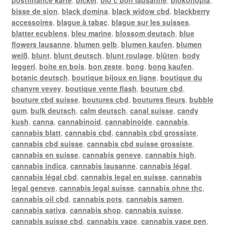
bisse de sion
,
black domina
,
black widow cbd
,
blackberry
accessoires
,
blague à tabac
,
blague sur les suisses
,
blatter ecublens
,
bleu marine
,
blossom deutsch
,
blue
flowers lausanne
,
blumen gelb
,
blumen kaufen
,
blumen
weiß
,
blunt
,
blunt deutsch
,
blunt roulage
,
blüten
,
body
leggeri
,
boite en bois
,
bon zeste
,
bong
,
bong kaufen
,
botanic deutsch
,
boutique bijoux en ligne
,
boutique du
chanvre vevey
,
boutique vente flash
,
bouture cbd
,
bouture cbd suisse
,
boutures cbd
,
boutures fleurs
,
bubble
gum
,
bulk deutsch
,
calm deutsch
,
canal suisse
,
candy
kush
,
canna
,
cannabinoid
,
cannabinoide
,
cannabis
,
cannabis blatt
,
cannabis cbd
,
cannabis cbd grossiste
,
cannabis cbd suisse
,
cannabis cbd suisse grossiste
,
cannabis en suisse
,
cannabis geneve
,
cannabis high
,
cannabis indica
,
cannabis lausanne
,
cannabis légal
,
cannabis légal cbd
,
cannabis legal en suisse
,
cannabis
legal geneve
,
cannabis legal suisse
,
cannabis ohne thc
,
cannabis oil cbd
,
cannabis pots
,
cannabis samen
,
cannabis sativa
,
cannabis shop
,
cannabis suisse
,
cannabis suisse cbd
,
cannabis vape
,
cannabis vape pen
,