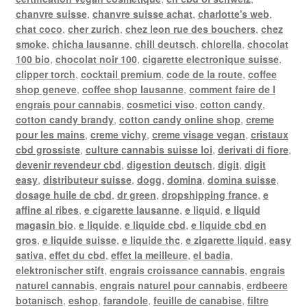
chanvre suisse
,
chanvre suisse achat
,
charlotte's web
,
chat coco
,
cher zurich
,
chez leon rue des bouchers
,
chez
smoke
,
chicha lausanne
,
chill deutsch
,
chlorella
,
chocolat
100 bio
,
chocolat noir 100
,
cigarette electronique suisse
,
clipper torch
,
cocktail premium
,
code de la route
,
coffee
shop geneve
,
coffee shop lausanne
,
comment faire de l
engrais pour cannabis
,
cosmetici viso
,
cotton candy
,
cotton candy brandy
,
cotton candy online shop
,
creme
pour les mains
,
creme vichy
,
creme visage vegan
,
cristaux
cbd grossiste
,
culture cannabis suisse loi
,
derivati di fiore
,
devenir revendeur cbd
,
digestion deutsch
,
digit
,
digit
easy
,
distributeur suisse
,
dogg
,
domina
,
domina suisse
,
dosage huile de cbd
,
dr green
,
dropshipping france
,
e
affine al ribes
,
e cigarette lausanne
,
e liquid
,
e liquid
magasin bio
,
e liquide
,
e liquide cbd
,
e liquide cbd en
gros
,
e liquide suisse
,
e liquide thc
,
e zigarette liquid
,
easy
sativa
,
effet du cbd
,
effet la meilleure
,
el badia
,
elektronischer stift
,
engrais croissance cannabis
,
engrais
naturel cannabis
,
engrais naturel pour cannabis
,
erdbeere
botanisch
,
eshop
,
farandole
,
feuille de canabise
,
filtre