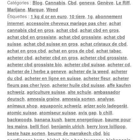
Catégories :
Blog
,
Cannabis
,
Cbd
,
geneva
,
Genève
,
Le Riff
,
Marijane
,
Marque
,
Weed
Étiquettes :
1 kg d or en euro
,
10 tiere
,
1g
,
abonnement
internet
,
accessoire cheveux mariage pas cher
,
achat
cannabis cbd en gros
,
achat cbd
,
achat cbd en gros
,
achat cbd en grossiste
,
achat cbd grossiste
,
achat cbd
suisse
,
achat cbd suisse en gros
,
achat cristaux de cbd
,
achat en gros cbd
,
achat en gros de cbd
,
achat tabac
,
acheter cbd
,
acheter cbd en gros
,
acheter cbd grossiste
,
acheter cbd grossiste bio
,
acheter cbd suisse
,
acheter cd
,
acheter de l herbe a geneve
,
acheter de la weed
,
acheter
du cbd
,
acheter en ligne en suisse
,
acheter fleur
,
acheter
fleurs pas cher lyon
,
acheter huile cbd suisse
,
affe kaufen
schweiz
,
agriculture suisse
,
alte schule
,
ambassador
deutsch
,
amnesia graine
,
amnesia sorten
,
analyse
,
animaux shop
,
aquaponic schweiz
,
arizer solo ladegerät
,
atomic suisse
,
atomiseur suisse
,
avis gap
,
b chill
,
backwoods
,
banana kush
,
barre energetique
,
baume pour
les mains
,
belli fiori
,
benjamin ulrich
,
berry love lollipop
,
beste haze sorten
,
beurre de marrakech cbd
,
bic
postfinance karte
,
bickel
,
bio c bon lausanne
,
biokonopia
,