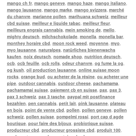
mango ch fr
,
mango geneve
,
mango haze
,
mango italiano
,
mango lausanne
,
mango marke
,
mango svizzera
,
marché
du chanvre
,
marianne pollen
,
marihuana schweiz
,
meilleur
cbd suisse
,
meilleur e liquide tabac
,
meilleur fleur
,
meilleurs engrais cannabis
,
mein smoking de
,
mello
,
mighty deutsch
,
milchschokolade
,
monella
,
monella bar
,
monthey horaire cbd
,
moon rock weed
,
moyenne
,
myo
,
myo lausanne
,
naturalpes
,
natürliches bienenwachs
kaufen
,
noix deutsch
,
nomade shop
,
nutrition deutsch
,
ocb
,
ocb feuille
,
ocb rolls
,
odeur chanvre
,
og fume la og
,
og kush
,
oil production lausanne
,
online suisse moon
rocks
,
orange bud
,
ou acheter de la résine
,
ou acheter une
pipe
,
outdoor cannabis
,
outdoor cheese
,
pachamama
,
pachamamai suisse
,
paiement cb en suisse
,
pax
,
pax 3
,
pax 3 schweiz
,
pax 3 tasche
,
paypal mit postfinance
bezahlen
,
pen cannabis
,
petit lait
,
pink lausanne
,
plateau
en bois
,
point de vente cbd
,
pollen
,
pollen geneve
,
pollen
schweiz
,
pollen suisse
,
pompelmi rossi
,
port cap d agde
boutique
,
pour faire des bijoux
,
probiotique suisse
,
producteur cbd
,
producteur grossiste cbd
,
produit 100
,