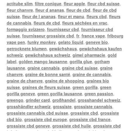
actitube slim
,
filtre conique
,
fleur apple
,
fleur cbd suisse
,
fleur chanvre
,
fleur d ananas
,
fleur de cbd
,
fleur de cbd
suisse
,
fleur de l ananas
,
fleur et manu
,
fleurs cbd
,
fleurs
de cannabis
,
fleurs de cbd
,
fleurs séchées en vrac
,
formaggio svizzero
,
fournisseur cbd
,
fournisseur cbd
suisse
,
fournisseur grossiste cbd
,
fr
,
france vape
,
fribourg
vape pen
,
funky monkey
,
gelato liquid
,
geneve bio
,
getrocknete blumen
,
gewächshaus
,
gewächshaus kaufen
schweiz
,
gewächshaus schweiz
,
gimel pharmacie
,
gold
label
,
golden mango lausanne
,
gorilla glue
,
gotham
lausanne
,
graine cannabis
,
graine cbd suisse
,
graine
chanvre
,
graine de bonne santé
,
graine de cannabis
,
graine de chanvre
,
graine de shopping
,
graines bio
suisse
,
graines de fleurs suisse
,
green gorilla
,
green
gorilla geneve
,
green gorilla lausanne
,
green passion
,
greengo
,
grinder card
,
großhandel
,
grosshandel schweiz
,
grosshändler schweiz
,
grossiste
,
grossiste cannabis
,
grossiste cannabis cbd suisse
,
grossiste cbd
,
grossiste
cbd bio
,
grossiste cbd europe
,
grossiste cbd france
,
grossiste cbd geneve
,
grossiste cbd huile
,
grossiste cbd