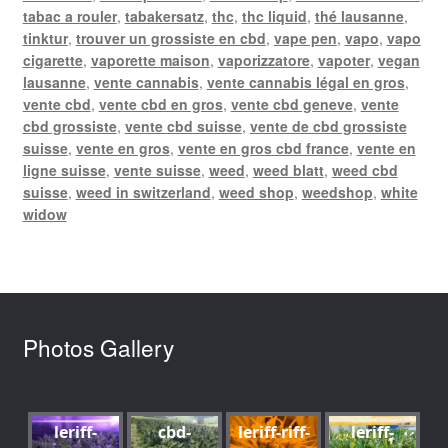
tabac a rouler
,
tabakersatz
,
thc
,
thc liquid
,
thé lausanne
,
tinktur
,
trouver un grossiste en cbd
,
vape pen
,
vapo
,
vapo
cigarette
,
vaporette maison
,
vaporizzatore
,
vapoter
,
vegan
lausanne
,
vente cannabis
,
vente cannabis légal en gros
,
vente cbd
,
vente cbd en gros
,
vente cbd geneve
,
vente
cbd grossiste
,
vente cbd suisse
,
vente de cbd grossiste
suisse
,
vente en gros
,
vente en gros cbd france
,
vente en
ligne suisse
,
vente suisse
,
weed
,
weed blatt
,
weed cbd
suisse
,
weed in switzerland
,
weed shop
,
weedshop
,
white
widow
Photos Gallery
leriff-
cbd-
leriff-riff-
leriff-