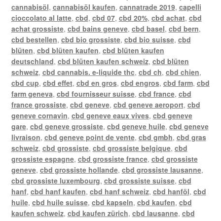
cannabisöl
,
cannabisöl kaufen
,
cannatrade 2019
,
capelli
cioccolato al latte
,
cbd
,
cbd 07
,
cbd 20%
,
cbd achat
,
cbd
achat grossiste
,
cbd bains geneve
,
cbd basel
,
cbd bern
,
cbd bestellen
,
cbd bio grossiste
,
cbd bio suisse
,
cbd
blüten
,
cbd blüten kaufen
,
cbd blüten kaufen
deutschland
,
cbd blüten kaufen schweiz
,
cbd blüten
schweiz
,
cbd cannabis. e-liquide thc
,
cbd ch
,
cbd chien
,
cbd cup
,
cbd effet
,
cbd en gros
,
cbd engros
,
cbd farm
,
cbd
farm geneva
,
cbd fournisseur suisse
,
cbd france
,
cbd
france grossiste
,
cbd geneve
,
cbd geneve aeroport
,
cbd
geneve cornavin
,
cbd geneve eaux vives
,
cbd geneve
gare
,
cbd geneve grossiste
,
cbd geneve huile
,
cbd geneve
livraison
,
cbd geneve point de vente
,
cbd gmbh
,
cbd gras
schweiz
,
cbd grossiste
,
cbd grossiste belgique
,
cbd
grossiste espagne
,
cbd grossiste france
,
cbd grossiste
geneve
,
cbd grossiste hollande
,
cbd grossiste lausanne
,
cbd grossiste luxembourg
,
cbd grossiste suisse
,
cbd
hanf
,
cbd hanf kaufen
,
cbd hanf schweiz
,
cbd hanföl
,
cbd
huile
,
cbd huile suisse
,
cbd kapseln
,
cbd kaufen
,
cbd
kaufen schweiz
,
cbd kaufen zürich
,
cbd lausanne
,
cbd