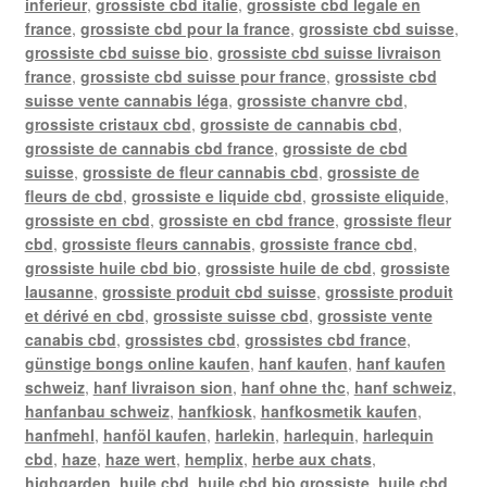
inferieur
,
grossiste cbd italie
,
grossiste cbd legale en
france
,
grossiste cbd pour la france
,
grossiste cbd suisse
,
grossiste cbd suisse bio
,
grossiste cbd suisse livraison
france
,
grossiste cbd suisse pour france
,
grossiste cbd
suisse vente cannabis léga
,
grossiste chanvre cbd
,
grossiste cristaux cbd
,
grossiste de cannabis cbd
,
grossiste de cannabis cbd france
,
grossiste de cbd
suisse
,
grossiste de fleur cannabis cbd
,
grossiste de
fleurs de cbd
,
grossiste e liquide cbd
,
grossiste eliquide
,
grossiste en cbd
,
grossiste en cbd france
,
grossiste fleur
cbd
,
grossiste fleurs cannabis
,
grossiste france cbd
,
grossiste huile cbd bio
,
grossiste huile de cbd
,
grossiste
lausanne
,
grossiste produit cbd suisse
,
grossiste produit
et dérivé en cbd
,
grossiste suisse cbd
,
grossiste vente
canabis cbd
,
grossistes cbd
,
grossistes cbd france
,
günstige bongs online kaufen
,
hanf kaufen
,
hanf kaufen
schweiz
,
hanf livraison sion
,
hanf ohne thc
,
hanf schweiz
,
hanfanbau schweiz
,
hanfkiosk
,
hanfkosmetik kaufen
,
hanfmehl
,
hanföl kaufen
,
harlekin
,
harlequin
,
harlequin
cbd
,
haze
,
haze wert
,
hemplix
,
herbe aux chats
,
highgarden
,
huile cbd
,
huile cbd bio grossiste
,
huile cbd