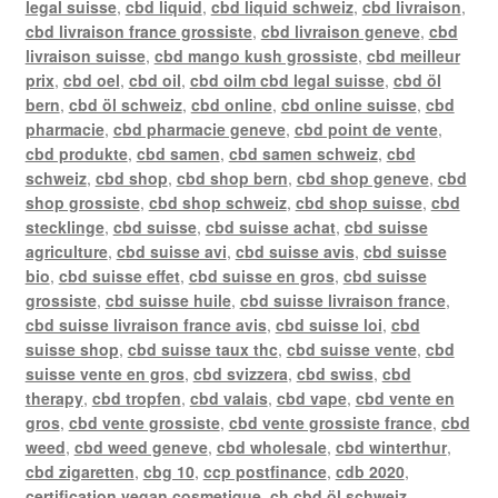
legal suisse
,
cbd liquid
,
cbd liquid schweiz
,
cbd livraison
,
cbd livraison france grossiste
,
cbd livraison geneve
,
cbd
livraison suisse
,
cbd mango kush grossiste
,
cbd meilleur
prix
,
cbd oel
,
cbd oil
,
cbd oilm cbd legal suisse
,
cbd öl
bern
,
cbd öl schweiz
,
cbd online
,
cbd online suisse
,
cbd
pharmacie
,
cbd pharmacie geneve
,
cbd point de vente
,
cbd produkte
,
cbd samen
,
cbd samen schweiz
,
cbd
schweiz
,
cbd shop
,
cbd shop bern
,
cbd shop geneve
,
cbd
shop grossiste
,
cbd shop schweiz
,
cbd shop suisse
,
cbd
stecklinge
,
cbd suisse
,
cbd suisse achat
,
cbd suisse
agriculture
,
cbd suisse avi
,
cbd suisse avis
,
cbd suisse
bio
,
cbd suisse effet
,
cbd suisse en gros
,
cbd suisse
grossiste
,
cbd suisse huile
,
cbd suisse livraison france
,
cbd suisse livraison france avis
,
cbd suisse loi
,
cbd
suisse shop
,
cbd suisse taux thc
,
cbd suisse vente
,
cbd
suisse vente en gros
,
cbd svizzera
,
cbd swiss
,
cbd
therapy
,
cbd tropfen
,
cbd valais
,
cbd vape
,
cbd vente en
gros
,
cbd vente grossiste
,
cbd vente grossiste france
,
cbd
weed
,
cbd weed geneve
,
cbd wholesale
,
cbd winterthur
,
cbd zigaretten
,
cbg 10
,
ccp postfinance
,
cdb 2020
,
certification vegan cosmetique
,
ch cbd öl schweiz
,