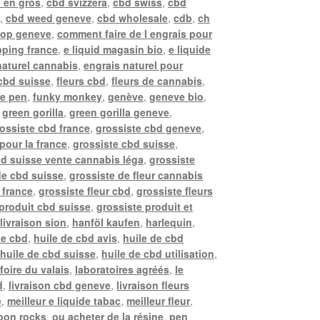
 en gros
,
cbd svizzera
,
cbd swiss
,
cbd
e
,
cbd weed geneve
,
cbd wholesale
,
cdb
,
ch
hop geneve
,
comment faire de l engrais pour
ping france
,
e liquid magasin bio
,
e liquide
naturel cannabis
,
engrais naturel pour
 cbd suisse
,
fleurs cbd
,
fleurs de cannabis
,
pe pen
,
funky monkey
,
genève
,
geneve bio
,
,
green gorilla
,
green gorilla geneve
,
ossiste cbd france
,
grossiste cbd geneve
,
pour la france
,
grossiste cbd suisse
,
bd suisse vente cannabis léga
,
grossiste
de cbd suisse
,
grossiste de fleur cannabis
 france
,
grossiste fleur cbd
,
grossiste fleurs
 produit cbd suisse
,
grossiste produit et
livraison sion
,
hanföl kaufen
,
harlequin
,
de cbd
,
huile de cbd avis
,
huile de cbd
,
huile de cbd suisse
,
huile de cbd utilisation
,
 foire du valais
,
laboratoires agréés
,
le
d
,
livraison cbd geneve
,
livraison fleurs
e
,
meilleur e liquide tabac
,
meilleur fleur
,
oon rocks
,
ou acheter de la résine
,
pen