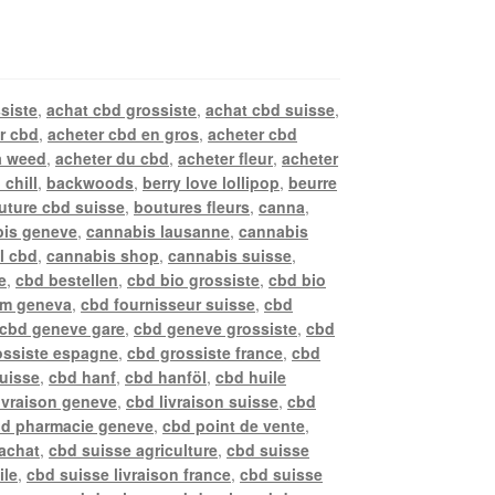
siste
,
achat cbd grossiste
,
achat cbd suisse
,
r cbd
,
acheter cbd en gros
,
acheter cbd
a weed
,
acheter du cbd
,
acheter fleur
,
acheter
 chill
,
backwoods
,
berry love lollipop
,
beurre
uture cbd suisse
,
boutures fleurs
,
canna
,
is geneve
,
cannabis lausanne
,
cannabis
l cbd
,
cannabis shop
,
cannabis suisse
,
e
,
cbd bestellen
,
cbd bio grossiste
,
cbd bio
rm geneva
,
cbd fournisseur suisse
,
cbd
cbd geneve gare
,
cbd geneve grossiste
,
cbd
ossiste espagne
,
cbd grossiste france
,
cbd
suisse
,
cbd hanf
,
cbd hanföl
,
cbd huile
ivraison geneve
,
cbd livraison suisse
,
cbd
d pharmacie geneve
,
cbd point de vente
,
achat
,
cbd suisse agriculture
,
cbd suisse
ile
,
cbd suisse livraison france
,
cbd suisse