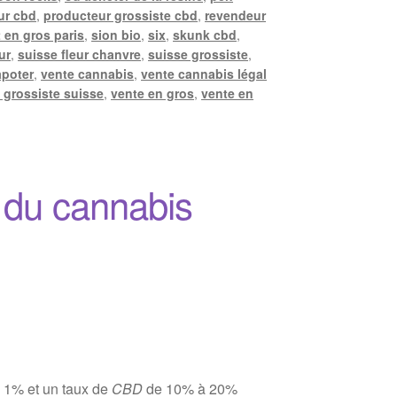
ur cbd
,
producteur grossiste cbd
,
revendeur
 en gros paris
,
sion bio
,
six
,
skunk cbd
,
ur
,
suisse fleur chanvre
,
suisse grossiste
,
apoter
,
vente cannabis
,
vente cannabis légal
 grossiste suisse
,
vente en gros
,
vente en
 du cannabis
 1% et un taux de
CBD
de 10% à 20%