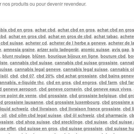
r nos produits ou pour devenir revendeur.
bis cbd en gros
,
achat cbd
,
achat cbd en gros
,
achat cbd en gros
cbd
,
achat en gros cbd
,
achat en gros de cbd
,
achat tabac
,
achete
 cbd suisse
,
acheter cd
,
acheter de l herbe a geneve
,
acheter de l
e
,
amnesia graine
,
arizer solo ladegerät
,
atomic suisse
,
avis gap
,
b
n
,
blunt roulage
,
blüten
,
boutique bijoux en ligne
,
bouture cbd
,
bo
iste
,
cannabis cbd suisse
,
cannabis cbd suisse grossiste
,
cannab
suisse
,
cannabis legal geneve
,
cannabis legal suisse
,
cannabis oi
isöl
,
cbd
,
cbd 07
,
cbd 20%
,
cbd achat grossiste
,
cbd bains genev
annabis. e-liquide thc
,
cbd en gros
,
cbd engros
,
cbd farm
,
cbd fa
d geneve aeroport
,
cbd geneve cornavin
,
cbd geneve eaux vives
,
ve point de vente
,
cbd grossiste
,
cbd grossiste belgique
,
cbd gr
d grossiste lausanne
,
cbd grossiste luxembourg
,
cbd grossiste 
liquid schweiz
,
cbd livraison
,
cbd livraison france grossiste
,
cbd l
 oil
,
cbd oilm cbd legal suisse
,
cbd öl schweiz
,
cbd pharmacie
,
cb
ossiste
,
cbd shop suisse
,
cbd stecklinge
,
cbd suisse
,
cbd suisse 
se effet
,
cbd suisse en gros
,
cbd suisse grossiste
,
cbd suisse hu