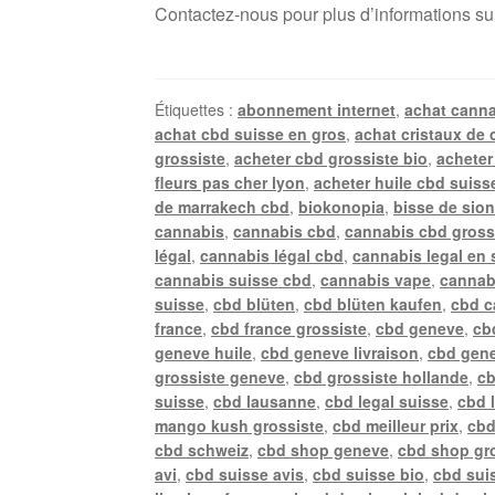
Contactez-nous pour plus d’informations su
Étiquettes :
abonnement internet
,
achat canna
achat cbd suisse en gros
,
achat cristaux de 
grossiste
,
acheter cbd grossiste bio
,
acheter
fleurs pas cher lyon
,
acheter huile cbd suiss
de marrakech cbd
,
biokonopia
,
bisse de sio
cannabis
,
cannabis cbd
,
cannabis cbd gross
légal
,
cannabis légal cbd
,
cannabis legal en 
cannabis suisse cbd
,
cannabis vape
,
cannab
suisse
,
cbd blüten
,
cbd blüten kaufen
,
cbd c
france
,
cbd france grossiste
,
cbd geneve
,
cb
geneve huile
,
cbd geneve livraison
,
cbd gene
grossiste geneve
,
cbd grossiste hollande
,
cb
suisse
,
cbd lausanne
,
cbd legal suisse
,
cbd 
mango kush grossiste
,
cbd meilleur prix
,
cbd
cbd schweiz
,
cbd shop geneve
,
cbd shop gr
avi
,
cbd suisse avis
,
cbd suisse bio
,
cbd suis