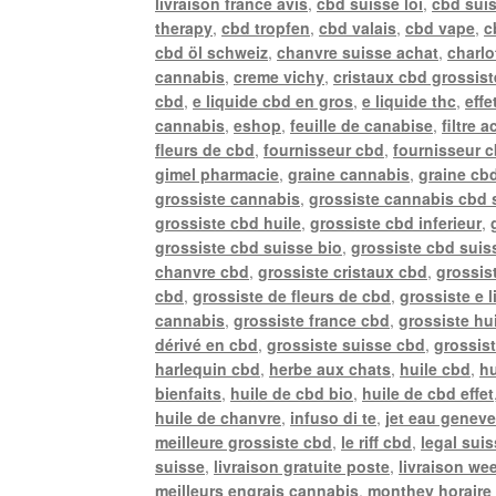
livraison france avis
,
cbd suisse loi
,
cbd sui
therapy
,
cbd tropfen
,
cbd valais
,
cbd vape
,
c
cbd öl schweiz
,
chanvre suisse achat
,
charlo
cannabis
,
creme vichy
,
cristaux cbd grossist
cbd
,
e liquide cbd en gros
,
e liquide thc
,
effe
cannabis
,
eshop
,
feuille de canabise
,
filtre 
fleurs de cbd
,
fournisseur cbd
,
fournisseur 
gimel pharmacie
,
graine cannabis
,
graine cb
grossiste cannabis
,
grossiste cannabis cbd 
grossiste cbd huile
,
grossiste cbd inferieur
,
grossiste cbd suisse bio
,
grossiste cbd suiss
chanvre cbd
,
grossiste cristaux cbd
,
grossis
cbd
,
grossiste de fleurs de cbd
,
grossiste e 
cannabis
,
grossiste france cbd
,
grossiste hu
dérivé en cbd
,
grossiste suisse cbd
,
grossis
harlequin cbd
,
herbe aux chats
,
huile cbd
,
hu
bienfaits
,
huile de cbd bio
,
huile de cbd effet
huile de chanvre
,
infuso di te
,
jet eau genev
meilleure grossiste cbd
,
le riff cbd
,
legal sui
suisse
,
livraison gratuite poste
,
livraison we
meilleurs engrais cannabis
,
monthey horaire