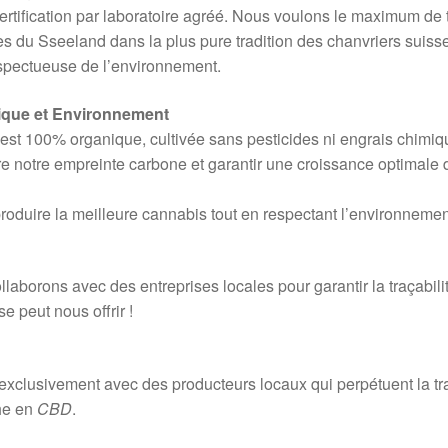
ertification par laboratoire agréé. Nous voulons le maximum de 
res du Sseeland dans la plus pure tradition des chanvriers suiss
espectueuse de l’environnement.
gique et Environnement
est 100% organique, cultivée sans pesticides ni engrais chimi
re notre empreinte carbone et garantir une croissance optimale 
produire la meilleure cannabis tout en respectant l’environnemen
laborons avec des entreprises locales pour garantir la traçabili
e peut nous offrir !
exclusivement avec des producteurs locaux qui perpétuent la tra
che en
CBD
.