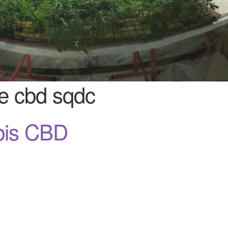
de cbd sqdc
bis CBD