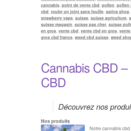
cannabis
,
point de vente cbd
,
pollen
,
pollen
cbd
,
rouler un joint sans feuille
,
sativa shop
strawberry vape
,
suisse
,
suisse agriculture
,
suisse magasin
,
suisse pas cher
,
suisse pol
en gros
,
vente cbd
,
vente cbd en gros
,
vente
gros cbd france
,
weed cbd suisse
,
weed sho
Cannabis CBD – F
CBD
Découvrez nos produit
Nos produits
Notre cannabis cbd 