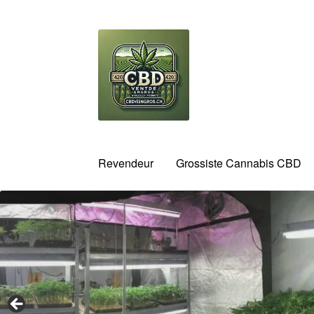
Aller
Aller
à
au
la
contenu
navigation
Revendeur
Grossiste Cannabis CBD