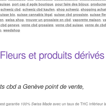
 suisse
,
port cap d agde boutique
,
pour faire des bijoux
,
producte
,
schweiz cbd
,
schweiz cbd kaufen
,
shop schweiz
,
shopping achat
suisse bio
,
suisse cannabis légal
,
suisse cbd grossiste
,
suisse fle
len
,
swiss shop
,
trouver un grossiste en cbd
,
vaporette maison
,
v
 cbd geneve
,
vente cbd grossiste
,
vente cbd suisse
,
vente de cbd
p
,
weedshop
leurs et produits dérivés
s cbd a Genève point de vente,
est garantie
100% Swiss Made
avec un taux de THC inférieur à