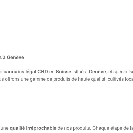
s à Genève
de
cannabis légal CBD
en
Suisse
, situé à
Genève
, et spéciali
us offrons une gamme de produits de haute qualité, cultivés loca
r une
qualité irréprochable
de nos produits. Chaque étape de la p