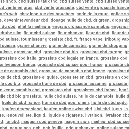
sse shop
,
cbd suisse taux thc
,
cbd suisse vente
,
cbd suisse vente
bd vente en gros
,
cbd vente grossiste
,
cbd vente grossiste franc
tte's web
,
chez leon rue des bouchers
,
code de la route
,
coffee s
e
,
devenir revendeur cbd
,
dosage huile de cbd
,
dr green
,
dropship
t du cbd
,
effet la meilleure
,
engrais croissance cannabis
,
engrais 
actitube slim
,
fleur cbd suisse
,
fleur chanvre
,
fleur de cbd
,
fleur de
cbd suisse
,
fournisseur grossiste cbd
,
fr
,
france vape
,
fribourg va
d suisse
,
graine chanvre
,
graine de cannabis
,
graine de shopping
suisse
,
grossiste cbd
,
grossiste cbd bio
,
grossiste cbd europe
,
gr
grossiste cbd italie
,
grossiste cbd legale en france
,
grossiste cbd 
e livraison france
,
grossiste cbd suisse pour france
,
grossiste c
te de cannabis cbd
,
grossiste de cannabis cbd france
,
grossiste 
liquide cbd
,
grossiste eliquide
,
grossiste en cbd
,
grossiste en cbd
ile cbd bio
,
grossiste huile de cbd
,
grossiste lausanne
,
grossiste
te vente canabis cbd
,
grossistes cbd
,
grossistes cbd france
,
hanf 
ile cbd bio grossiste
,
huile cbd suisse
,
huile de cannabis
,
huile 
,
huile de cbd france
,
huile de cbd pour chien
,
huile de cbd sqdc
e
,
kaufen deutschland
,
kaufen online swiss cbd
,
kivi cbd
,
kush
,
la
sse
,
lenouvelliste
,
liquid
,
liquide e cigarette
,
livraison
,
livraison cb
ed
,
loi cbd
,
magasin cbd geneve
,
magnin sion
,
meilleur cbd suiss
 cbd
,
naturalpes
,
ocb
,
ocb feuille
,
odeur chanvre
,
online suisse m