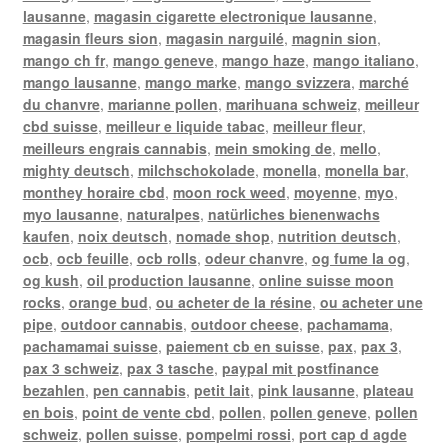
lausanne
,
magasin cigarette electronique lausanne
,
magasin fleurs sion
,
magasin narguilé
,
magnin sion
,
mango ch fr
,
mango geneve
,
mango haze
,
mango italiano
,
mango lausanne
,
mango marke
,
mango svizzera
,
marché
du chanvre
,
marianne pollen
,
marihuana schweiz
,
meilleur
cbd suisse
,
meilleur e liquide tabac
,
meilleur fleur
,
meilleurs engrais cannabis
,
mein smoking de
,
mello
,
mighty deutsch
,
milchschokolade
,
monella
,
monella bar
,
monthey horaire cbd
,
moon rock weed
,
moyenne
,
myo
,
myo lausanne
,
naturalpes
,
natürliches bienenwachs
kaufen
,
noix deutsch
,
nomade shop
,
nutrition deutsch
,
ocb
,
ocb feuille
,
ocb rolls
,
odeur chanvre
,
og fume la og
,
og kush
,
oil production lausanne
,
online suisse moon
rocks
,
orange bud
,
ou acheter de la résine
,
ou acheter une
pipe
,
outdoor cannabis
,
outdoor cheese
,
pachamama
,
pachamamai suisse
,
paiement cb en suisse
,
pax
,
pax 3
,
pax 3 schweiz
,
pax 3 tasche
,
paypal mit postfinance
bezahlen
,
pen cannabis
,
petit lait
,
pink lausanne
,
plateau
en bois
,
point de vente cbd
,
pollen
,
pollen geneve
,
pollen
schweiz
,
pollen suisse
,
pompelmi rossi
,
port cap d agde