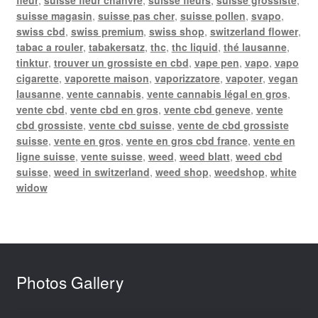
suisse magasin
,
suisse pas cher
,
suisse pollen
,
svapo
,
swiss cbd
,
swiss premium
,
swiss shop
,
switzerland flower
,
tabac a rouler
,
tabakersatz
,
thc
,
thc liquid
,
thé lausanne
,
tinktur
,
trouver un grossiste en cbd
,
vape pen
,
vapo
,
vapo
cigarette
,
vaporette maison
,
vaporizzatore
,
vapoter
,
vegan
lausanne
,
vente cannabis
,
vente cannabis légal en gros
,
vente cbd
,
vente cbd en gros
,
vente cbd geneve
,
vente
cbd grossiste
,
vente cbd suisse
,
vente de cbd grossiste
suisse
,
vente en gros
,
vente en gros cbd france
,
vente en
ligne suisse
,
vente suisse
,
weed
,
weed blatt
,
weed cbd
suisse
,
weed in switzerland
,
weed shop
,
weedshop
,
white
widow
Photos Gallery