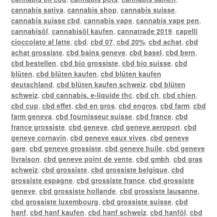
cannabis sativa
,
cannabis shop
,
cannabis suisse
,
cannabis suisse cbd
,
cannabis vape
,
cannabis vape pen
,
cannabisöl
,
cannabisöl kaufen
,
cannatrade 2019
,
capelli
cioccolato al latte
,
cbd
,
cbd 07
,
cbd 20%
,
cbd achat
,
cbd
achat grossiste
,
cbd bains geneve
,
cbd basel
,
cbd bern
,
cbd bestellen
,
cbd bio grossiste
,
cbd bio suisse
,
cbd
blüten
,
cbd blüten kaufen
,
cbd blüten kaufen
deutschland
,
cbd blüten kaufen schweiz
,
cbd blüten
schweiz
,
cbd cannabis. e-liquide thc
,
cbd ch
,
cbd chien
,
cbd cup
,
cbd effet
,
cbd en gros
,
cbd engros
,
cbd farm
,
cbd
farm geneva
,
cbd fournisseur suisse
,
cbd france
,
cbd
france grossiste
,
cbd geneve
,
cbd geneve aeroport
,
cbd
geneve cornavin
,
cbd geneve eaux vives
,
cbd geneve
gare
,
cbd geneve grossiste
,
cbd geneve huile
,
cbd geneve
livraison
,
cbd geneve point de vente
,
cbd gmbh
,
cbd gras
schweiz
,
cbd grossiste
,
cbd grossiste belgique
,
cbd
grossiste espagne
,
cbd grossiste france
,
cbd grossiste
geneve
,
cbd grossiste hollande
,
cbd grossiste lausanne
,
cbd grossiste luxembourg
,
cbd grossiste suisse
,
cbd
hanf
,
cbd hanf kaufen
,
cbd hanf schweiz
,
cbd hanföl
,
cbd