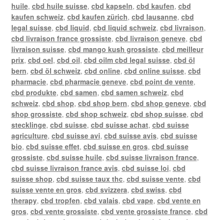
huile
,
cbd huile suisse
,
cbd kapseln
,
cbd kaufen
,
cbd
kaufen schweiz
,
cbd kaufen zürich
,
cbd lausanne
,
cbd
legal suisse
,
cbd liquid
,
cbd liquid schweiz
,
cbd livraison
,
cbd livraison france grossiste
,
cbd livraison geneve
,
cbd
livraison suisse
,
cbd mango kush grossiste
,
cbd meilleur
prix
,
cbd oel
,
cbd oil
,
cbd oilm cbd legal suisse
,
cbd öl
bern
,
cbd öl schweiz
,
cbd online
,
cbd online suisse
,
cbd
pharmacie
,
cbd pharmacie geneve
,
cbd point de vente
,
cbd produkte
,
cbd samen
,
cbd samen schweiz
,
cbd
schweiz
,
cbd shop
,
cbd shop bern
,
cbd shop geneve
,
cbd
shop grossiste
,
cbd shop schweiz
,
cbd shop suisse
,
cbd
stecklinge
,
cbd suisse
,
cbd suisse achat
,
cbd suisse
agriculture
,
cbd suisse avi
,
cbd suisse avis
,
cbd suisse
bio
,
cbd suisse effet
,
cbd suisse en gros
,
cbd suisse
grossiste
,
cbd suisse huile
,
cbd suisse livraison france
,
cbd suisse livraison france avis
,
cbd suisse loi
,
cbd
suisse shop
,
cbd suisse taux thc
,
cbd suisse vente
,
cbd
suisse vente en gros
,
cbd svizzera
,
cbd swiss
,
cbd
therapy
,
cbd tropfen
,
cbd valais
,
cbd vape
,
cbd vente en
gros
,
cbd vente grossiste
,
cbd vente grossiste france
,
cbd