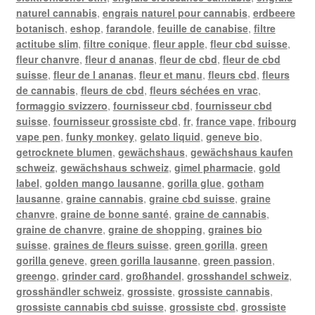
naturel cannabis
,
engrais naturel pour cannabis
,
erdbeere
botanisch
,
eshop
,
farandole
,
feuille de canabise
,
filtre
actitube slim
,
filtre conique
,
fleur apple
,
fleur cbd suisse
,
fleur chanvre
,
fleur d ananas
,
fleur de cbd
,
fleur de cbd
suisse
,
fleur de l ananas
,
fleur et manu
,
fleurs cbd
,
fleurs
de cannabis
,
fleurs de cbd
,
fleurs séchées en vrac
,
formaggio svizzero
,
fournisseur cbd
,
fournisseur cbd
suisse
,
fournisseur grossiste cbd
,
fr
,
france vape
,
fribourg
vape pen
,
funky monkey
,
gelato liquid
,
geneve bio
,
getrocknete blumen
,
gewächshaus
,
gewächshaus kaufen
schweiz
,
gewächshaus schweiz
,
gimel pharmacie
,
gold
label
,
golden mango lausanne
,
gorilla glue
,
gotham
lausanne
,
graine cannabis
,
graine cbd suisse
,
graine
chanvre
,
graine de bonne santé
,
graine de cannabis
,
graine de chanvre
,
graine de shopping
,
graines bio
suisse
,
graines de fleurs suisse
,
green gorilla
,
green
gorilla geneve
,
green gorilla lausanne
,
green passion
,
greengo
,
grinder card
,
großhandel
,
grosshandel schweiz
,
grosshändler schweiz
,
grossiste
,
grossiste cannabis
,
grossiste cannabis cbd suisse
,
grossiste cbd
,
grossiste