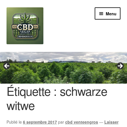
Aller
Aller
Menu
à
au
la
contenu
navigation
Revendeur
Grossiste Cannabis CBD
Huile de CBD
Étiquette :
schwarze
Boutures de CBD
witwe
Brands
Publié le
6 septembre 2017
par
cbd venteengros
—
Laisser
Contact