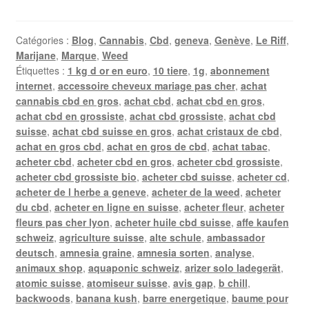
Catégories :
Blog
,
Cannabis
,
Cbd
,
geneva
,
Genève
,
Le Riff
,
Marijane
,
Marque
,
Weed
Étiquettes :
1 kg d or en euro
,
10 tiere
,
1g
,
abonnement
internet
,
accessoire cheveux mariage pas cher
,
achat
cannabis cbd en gros
,
achat cbd
,
achat cbd en gros
,
achat cbd en grossiste
,
achat cbd grossiste
,
achat cbd
suisse
,
achat cbd suisse en gros
,
achat cristaux de cbd
,
achat en gros cbd
,
achat en gros de cbd
,
achat tabac
,
acheter cbd
,
acheter cbd en gros
,
acheter cbd grossiste
,
acheter cbd grossiste bio
,
acheter cbd suisse
,
acheter cd
,
acheter de l herbe a geneve
,
acheter de la weed
,
acheter
du cbd
,
acheter en ligne en suisse
,
acheter fleur
,
acheter
fleurs pas cher lyon
,
acheter huile cbd suisse
,
affe kaufen
schweiz
,
agriculture suisse
,
alte schule
,
ambassador
deutsch
,
amnesia graine
,
amnesia sorten
,
analyse
,
animaux shop
,
aquaponic schweiz
,
arizer solo ladegerät
,
atomic suisse
,
atomiseur suisse
,
avis gap
,
b chill
,
backwoods
,
banana kush
,
barre energetique
,
baume pour