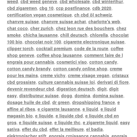
weed
,
cbd weed geneve
,
cbd wholesale
,
cbd winterthur
,
cbd zigaretten
,
cbg 10
,
ccp postfinance
,
cdb 2020
,
certification vegan cosmetique
,
ch cbd öl schweiz
,
chanvre suisse
,
chanvre suisse achat
,
charlotte's web
,
chat coco
,
cher zurich
,
chez leon rue des bouchers
,
chez
smoke
,
chicha lausanne
,
chill deutsch
,
chlorella
,
chocolat
100 bio
,
chocolat noir 100
,
cigarette electronique suisse
,
clipper torch
,
cocktail premium
,
code de la route
,
coffee
shop geneve
,
coffee shop lausanne
,
comment faire de l
engrais pour cannabis
,
cosmetici viso
,
cotton candy
,
cotton candy brandy
,
cotton candy online shop
,
creme
pour les mains
,
creme vichy
,
creme visage vegan
,
cristaux
cbd grossiste
,
culture cannabis suisse loi
,
derivati di fiore
,
devenir revendeur cbd
,
digestion deutsch
,
digit
,
digit
easy
,
distributeur suisse
,
dogg
,
domina
,
domina suisse
,
dosage huile de cbd
,
dr green
,
dropshipping france
,
e
affine al ribes
,
e cigarette lausanne
,
e liquid
,
e liquid
magasin bio
,
e liquide
,
e liquide cbd
,
e liquide cbd en
gros
,
e liquide suisse
,
e liquide thc
,
e zigarette liquid
,
easy
sativa
,
effet du cbd
,
effet la meilleure
,
el badia
,
elektronischer stift
,
engrais croissance cannabis
,
engrais