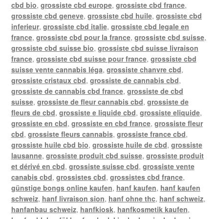
cbd bio
,
grossiste cbd europe
,
grossiste cbd france
,
grossiste cbd geneve
,
grossiste cbd huile
,
grossiste cbd
inferieur
,
grossiste cbd italie
,
grossiste cbd legale en
france
,
grossiste cbd pour la france
,
grossiste cbd suisse
,
grossiste cbd suisse bio
,
grossiste cbd suisse livraison
france
,
grossiste cbd suisse pour france
,
grossiste cbd
suisse vente cannabis léga
,
grossiste chanvre cbd
,
grossiste cristaux cbd
,
grossiste de cannabis cbd
,
grossiste de cannabis cbd france
,
grossiste de cbd
suisse
,
grossiste de fleur cannabis cbd
,
grossiste de
fleurs de cbd
,
grossiste e liquide cbd
,
grossiste eliquide
,
grossiste en cbd
,
grossiste en cbd france
,
grossiste fleur
cbd
,
grossiste fleurs cannabis
,
grossiste france cbd
,
grossiste huile cbd bio
,
grossiste huile de cbd
,
grossiste
lausanne
,
grossiste produit cbd suisse
,
grossiste produit
et dérivé en cbd
,
grossiste suisse cbd
,
grossiste vente
canabis cbd
,
grossistes cbd
,
grossistes cbd france
,
günstige bongs online kaufen
,
hanf kaufen
,
hanf kaufen
schweiz
,
hanf livraison sion
,
hanf ohne thc
,
hanf schweiz
,
hanfanbau schweiz
,
hanfkiosk
,
hanfkosmetik kaufen
,