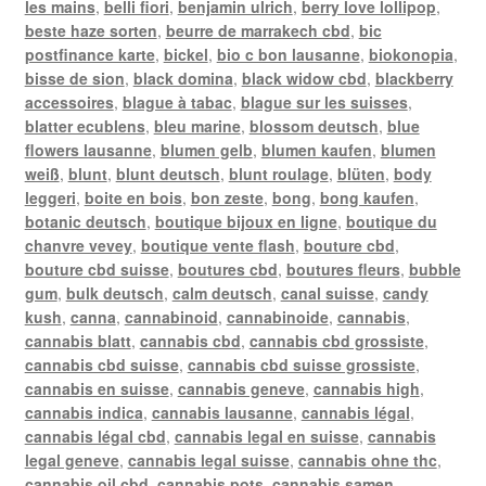
les mains
,
belli fiori
,
benjamin ulrich
,
berry love lollipop
,
beste haze sorten
,
beurre de marrakech cbd
,
bic
postfinance karte
,
bickel
,
bio c bon lausanne
,
biokonopia
,
bisse de sion
,
black domina
,
black widow cbd
,
blackberry
accessoires
,
blague à tabac
,
blague sur les suisses
,
blatter ecublens
,
bleu marine
,
blossom deutsch
,
blue
flowers lausanne
,
blumen gelb
,
blumen kaufen
,
blumen
weiß
,
blunt
,
blunt deutsch
,
blunt roulage
,
blüten
,
body
leggeri
,
boite en bois
,
bon zeste
,
bong
,
bong kaufen
,
botanic deutsch
,
boutique bijoux en ligne
,
boutique du
chanvre vevey
,
boutique vente flash
,
bouture cbd
,
bouture cbd suisse
,
boutures cbd
,
boutures fleurs
,
bubble
gum
,
bulk deutsch
,
calm deutsch
,
canal suisse
,
candy
kush
,
canna
,
cannabinoid
,
cannabinoide
,
cannabis
,
cannabis blatt
,
cannabis cbd
,
cannabis cbd grossiste
,
cannabis cbd suisse
,
cannabis cbd suisse grossiste
,
cannabis en suisse
,
cannabis geneve
,
cannabis high
,
cannabis indica
,
cannabis lausanne
,
cannabis légal
,
cannabis légal cbd
,
cannabis legal en suisse
,
cannabis
legal geneve
,
cannabis legal suisse
,
cannabis ohne thc
,
cannabis oil cbd
,
cannabis pots
,
cannabis samen
,