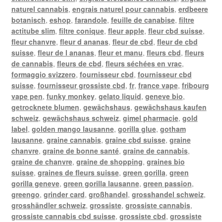
naturel cannabis
,
engrais naturel pour cannabis
,
erdbeere
botanisch
,
eshop
,
farandole
,
feuille de canabise
,
filtre
actitube slim
,
filtre conique
,
fleur apple
,
fleur cbd suisse
,
fleur chanvre
,
fleur d ananas
,
fleur de cbd
,
fleur de cbd
suisse
,
fleur de l ananas
,
fleur et manu
,
fleurs cbd
,
fleurs
de cannabis
,
fleurs de cbd
,
fleurs séchées en vrac
,
formaggio svizzero
,
fournisseur cbd
,
fournisseur cbd
suisse
,
fournisseur grossiste cbd
,
fr
,
france vape
,
fribourg
vape pen
,
funky monkey
,
gelato liquid
,
geneve bio
,
getrocknete blumen
,
gewächshaus
,
gewächshaus kaufen
schweiz
,
gewächshaus schweiz
,
gimel pharmacie
,
gold
label
,
golden mango lausanne
,
gorilla glue
,
gotham
lausanne
,
graine cannabis
,
graine cbd suisse
,
graine
chanvre
,
graine de bonne santé
,
graine de cannabis
,
graine de chanvre
,
graine de shopping
,
graines bio
suisse
,
graines de fleurs suisse
,
green gorilla
,
green
gorilla geneve
,
green gorilla lausanne
,
green passion
,
greengo
,
grinder card
,
großhandel
,
grosshandel schweiz
,
grosshändler schweiz
,
grossiste
,
grossiste cannabis
,
grossiste cannabis cbd suisse
,
grossiste cbd
,
grossiste