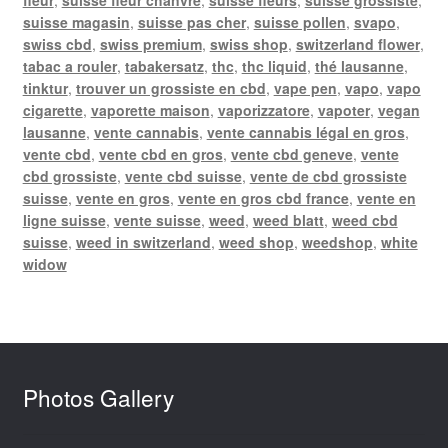
suisse magasin
,
suisse pas cher
,
suisse pollen
,
svapo
,
swiss cbd
,
swiss premium
,
swiss shop
,
switzerland flower
,
tabac a rouler
,
tabakersatz
,
thc
,
thc liquid
,
thé lausanne
,
tinktur
,
trouver un grossiste en cbd
,
vape pen
,
vapo
,
vapo
cigarette
,
vaporette maison
,
vaporizzatore
,
vapoter
,
vegan
lausanne
,
vente cannabis
,
vente cannabis légal en gros
,
vente cbd
,
vente cbd en gros
,
vente cbd geneve
,
vente
cbd grossiste
,
vente cbd suisse
,
vente de cbd grossiste
suisse
,
vente en gros
,
vente en gros cbd france
,
vente en
ligne suisse
,
vente suisse
,
weed
,
weed blatt
,
weed cbd
suisse
,
weed in switzerland
,
weed shop
,
weedshop
,
white
widow
Photos Gallery