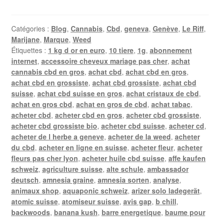
Catégories :
Blog
,
Cannabis
,
Cbd
,
geneva
,
Genève
,
Le Riff
,
Marijane
,
Marque
,
Weed
Étiquettes :
1 kg d or en euro
,
10 tiere
,
1g
,
abonnement
internet
,
accessoire cheveux mariage pas cher
,
achat
cannabis cbd en gros
,
achat cbd
,
achat cbd en gros
,
achat cbd en grossiste
,
achat cbd grossiste
,
achat cbd
suisse
,
achat cbd suisse en gros
,
achat cristaux de cbd
,
achat en gros cbd
,
achat en gros de cbd
,
achat tabac
,
acheter cbd
,
acheter cbd en gros
,
acheter cbd grossiste
,
acheter cbd grossiste bio
,
acheter cbd suisse
,
acheter cd
,
acheter de l herbe a geneve
,
acheter de la weed
,
acheter
du cbd
,
acheter en ligne en suisse
,
acheter fleur
,
acheter
fleurs pas cher lyon
,
acheter huile cbd suisse
,
affe kaufen
schweiz
,
agriculture suisse
,
alte schule
,
ambassador
deutsch
,
amnesia graine
,
amnesia sorten
,
analyse
,
animaux shop
,
aquaponic schweiz
,
arizer solo ladegerät
,
atomic suisse
,
atomiseur suisse
,
avis gap
,
b chill
,
backwoods
,
banana kush
,
barre energetique
,
baume pour