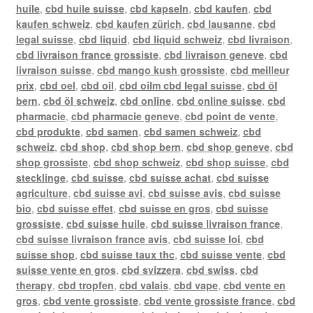
huile
,
cbd huile suisse
,
cbd kapseln
,
cbd kaufen
,
cbd
kaufen schweiz
,
cbd kaufen zürich
,
cbd lausanne
,
cbd
legal suisse
,
cbd liquid
,
cbd liquid schweiz
,
cbd livraison
,
cbd livraison france grossiste
,
cbd livraison geneve
,
cbd
livraison suisse
,
cbd mango kush grossiste
,
cbd meilleur
prix
,
cbd oel
,
cbd oil
,
cbd oilm cbd legal suisse
,
cbd öl
bern
,
cbd öl schweiz
,
cbd online
,
cbd online suisse
,
cbd
pharmacie
,
cbd pharmacie geneve
,
cbd point de vente
,
cbd produkte
,
cbd samen
,
cbd samen schweiz
,
cbd
schweiz
,
cbd shop
,
cbd shop bern
,
cbd shop geneve
,
cbd
shop grossiste
,
cbd shop schweiz
,
cbd shop suisse
,
cbd
stecklinge
,
cbd suisse
,
cbd suisse achat
,
cbd suisse
agriculture
,
cbd suisse avi
,
cbd suisse avis
,
cbd suisse
bio
,
cbd suisse effet
,
cbd suisse en gros
,
cbd suisse
grossiste
,
cbd suisse huile
,
cbd suisse livraison france
,
cbd suisse livraison france avis
,
cbd suisse loi
,
cbd
suisse shop
,
cbd suisse taux thc
,
cbd suisse vente
,
cbd
suisse vente en gros
,
cbd svizzera
,
cbd swiss
,
cbd
therapy
,
cbd tropfen
,
cbd valais
,
cbd vape
,
cbd vente en
gros
,
cbd vente grossiste
,
cbd vente grossiste france
,
cbd