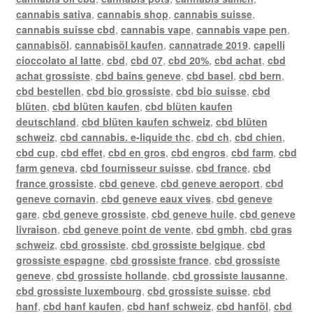
cannabis sativa
,
cannabis shop
,
cannabis suisse
,
cannabis suisse cbd
,
cannabis vape
,
cannabis vape pen
,
cannabisöl
,
cannabisöl kaufen
,
cannatrade 2019
,
capelli
cioccolato al latte
,
cbd
,
cbd 07
,
cbd 20%
,
cbd achat
,
cbd
achat grossiste
,
cbd bains geneve
,
cbd basel
,
cbd bern
,
cbd bestellen
,
cbd bio grossiste
,
cbd bio suisse
,
cbd
blüten
,
cbd blüten kaufen
,
cbd blüten kaufen
deutschland
,
cbd blüten kaufen schweiz
,
cbd blüten
schweiz
,
cbd cannabis. e-liquide thc
,
cbd ch
,
cbd chien
,
cbd cup
,
cbd effet
,
cbd en gros
,
cbd engros
,
cbd farm
,
cbd
farm geneva
,
cbd fournisseur suisse
,
cbd france
,
cbd
france grossiste
,
cbd geneve
,
cbd geneve aeroport
,
cbd
geneve cornavin
,
cbd geneve eaux vives
,
cbd geneve
gare
,
cbd geneve grossiste
,
cbd geneve huile
,
cbd geneve
livraison
,
cbd geneve point de vente
,
cbd gmbh
,
cbd gras
schweiz
,
cbd grossiste
,
cbd grossiste belgique
,
cbd
grossiste espagne
,
cbd grossiste france
,
cbd grossiste
geneve
,
cbd grossiste hollande
,
cbd grossiste lausanne
,
cbd grossiste luxembourg
,
cbd grossiste suisse
,
cbd
hanf
,
cbd hanf kaufen
,
cbd hanf schweiz
,
cbd hanföl
,
cbd