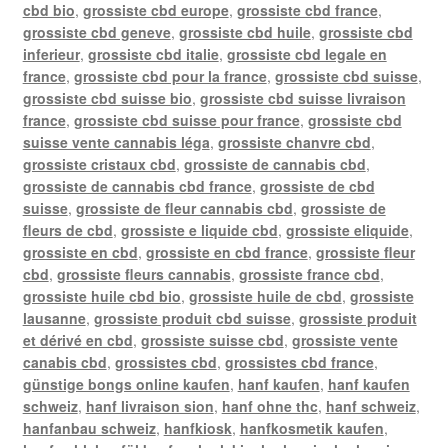
cbd bio
,
grossiste cbd europe
,
grossiste cbd france
,
grossiste cbd geneve
,
grossiste cbd huile
,
grossiste cbd
inferieur
,
grossiste cbd italie
,
grossiste cbd legale en
france
,
grossiste cbd pour la france
,
grossiste cbd suisse
,
grossiste cbd suisse bio
,
grossiste cbd suisse livraison
france
,
grossiste cbd suisse pour france
,
grossiste cbd
suisse vente cannabis léga
,
grossiste chanvre cbd
,
grossiste cristaux cbd
,
grossiste de cannabis cbd
,
grossiste de cannabis cbd france
,
grossiste de cbd
suisse
,
grossiste de fleur cannabis cbd
,
grossiste de
fleurs de cbd
,
grossiste e liquide cbd
,
grossiste eliquide
,
grossiste en cbd
,
grossiste en cbd france
,
grossiste fleur
cbd
,
grossiste fleurs cannabis
,
grossiste france cbd
,
grossiste huile cbd bio
,
grossiste huile de cbd
,
grossiste
lausanne
,
grossiste produit cbd suisse
,
grossiste produit
et dérivé en cbd
,
grossiste suisse cbd
,
grossiste vente
canabis cbd
,
grossistes cbd
,
grossistes cbd france
,
günstige bongs online kaufen
,
hanf kaufen
,
hanf kaufen
schweiz
,
hanf livraison sion
,
hanf ohne thc
,
hanf schweiz
,
hanfanbau schweiz
,
hanfkiosk
,
hanfkosmetik kaufen
,