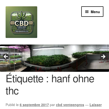
Aller
Aller
Menu
à
au
la
contenu
navigation
Revendeur
Grossiste Cannabis CBD
Huile de CBD
Étiquette :
hanf ohne
Boutures de CBD
thc
Brands
Publié le
6 septembre 2017
par
cbd venteengros
—
Laisser
Contact