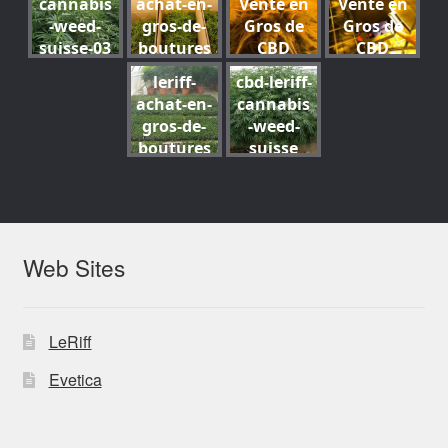
cannabis
achat-en-
Vente en
Vente en
-cbd-15
-cbd-08
-cbd-
professio
-weed-
gros-de-
Gros de
Gros de
weed-04
nnelle-
suisse-03
boutures
CBD
CBD
distribut
-de-
Suisse-
Suisse-
eurs-
leriff-
cbd-leriff-
cannabis
Grossiste
Grossiste
fournisse
achat-en-
cannabis
-cbd-03
de
de
urs-
gros-de-
-weed-
cannabis
cannabis
importat
boutures
suisse
légal-
légal-
eurs-
-de-
suisse-19
suisse-10
exportat
cannabis
eurs-
-cbd-
retailers-
cannabis
retail-
-02
Web Sites
hemp-
stores-
THC-14
LeRiff
Evetica