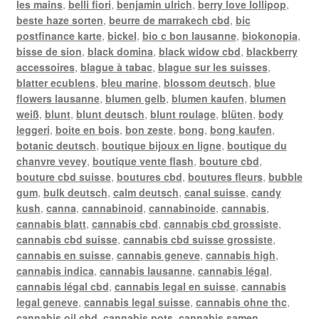
les mains
,
belli fiori
,
benjamin ulrich
,
berry love lollipop
,
beste haze sorten
,
beurre de marrakech cbd
,
bic
postfinance karte
,
bickel
,
bio c bon lausanne
,
biokonopia
,
bisse de sion
,
black domina
,
black widow cbd
,
blackberry
accessoires
,
blague à tabac
,
blague sur les suisses
,
blatter ecublens
,
bleu marine
,
blossom deutsch
,
blue
flowers lausanne
,
blumen gelb
,
blumen kaufen
,
blumen
weiß
,
blunt
,
blunt deutsch
,
blunt roulage
,
blüten
,
body
leggeri
,
boite en bois
,
bon zeste
,
bong
,
bong kaufen
,
botanic deutsch
,
boutique bijoux en ligne
,
boutique du
chanvre vevey
,
boutique vente flash
,
bouture cbd
,
bouture cbd suisse
,
boutures cbd
,
boutures fleurs
,
bubble
gum
,
bulk deutsch
,
calm deutsch
,
canal suisse
,
candy
kush
,
canna
,
cannabinoid
,
cannabinoide
,
cannabis
,
cannabis blatt
,
cannabis cbd
,
cannabis cbd grossiste
,
cannabis cbd suisse
,
cannabis cbd suisse grossiste
,
cannabis en suisse
,
cannabis geneve
,
cannabis high
,
cannabis indica
,
cannabis lausanne
,
cannabis légal
,
cannabis légal cbd
,
cannabis legal en suisse
,
cannabis
legal geneve
,
cannabis legal suisse
,
cannabis ohne thc
,
cannabis oil cbd
,
cannabis pots
,
cannabis samen
,