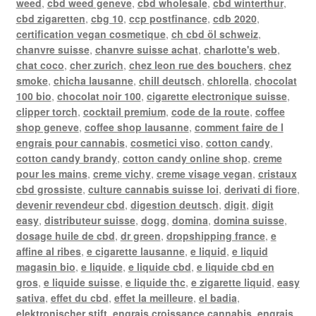
weed
,
cbd weed geneve
,
cbd wholesale
,
cbd winterthur
,
cbd zigaretten
,
cbg 10
,
ccp postfinance
,
cdb 2020
,
certification vegan cosmetique
,
ch cbd öl schweiz
,
chanvre suisse
,
chanvre suisse achat
,
charlotte's web
,
chat coco
,
cher zurich
,
chez leon rue des bouchers
,
chez
smoke
,
chicha lausanne
,
chill deutsch
,
chlorella
,
chocolat
100 bio
,
chocolat noir 100
,
cigarette electronique suisse
,
clipper torch
,
cocktail premium
,
code de la route
,
coffee
shop geneve
,
coffee shop lausanne
,
comment faire de l
engrais pour cannabis
,
cosmetici viso
,
cotton candy
,
cotton candy brandy
,
cotton candy online shop
,
creme
pour les mains
,
creme vichy
,
creme visage vegan
,
cristaux
cbd grossiste
,
culture cannabis suisse loi
,
derivati di fiore
,
devenir revendeur cbd
,
digestion deutsch
,
digit
,
digit
easy
,
distributeur suisse
,
dogg
,
domina
,
domina suisse
,
dosage huile de cbd
,
dr green
,
dropshipping france
,
e
affine al ribes
,
e cigarette lausanne
,
e liquid
,
e liquid
magasin bio
,
e liquide
,
e liquide cbd
,
e liquide cbd en
gros
,
e liquide suisse
,
e liquide thc
,
e zigarette liquid
,
easy
sativa
,
effet du cbd
,
effet la meilleure
,
el badia
,
elektronischer stift
,
engrais croissance cannabis
,
engrais