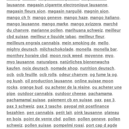
lausanne
,
magasin cigarette electronique lausanne
,
magasin fleurs sion
,
magasin narguilé
,
magnin sion
,
mango ch fr
,
mango geneve
,
mango haze
,
mango italiano
,
mango lausanne
,
mango marke
,
mango svizzera
,
marché
du chanvre
,
marianne pollen
,
marihuana schweiz
,
meilleur
cbd suisse
,
meilleur e liquide tabac
,
meilleur fleur
,
meilleurs engrais cannabis
,
mein smoking de
,
mello
,
mighty deutsch
,
milchschokolade
,
monella
,
monella bar
,
monthey horaire cbd
,
moon rock weed
,
moyenne
,
myo
,
myo lausanne
,
naturalpes
,
natürliches bienenwachs
kaufen
,
noix deutsch
,
nomade shop
,
nutrition deutsch
,
ocb
,
ocb feuille
,
ocb rolls
,
odeur chanvre
,
og fume la og
,
og kush
,
oil production lausanne
,
online suisse moon
rocks
,
orange bud
,
ou acheter de la résine
,
ou acheter une
pipe
,
outdoor cannabis
,
outdoor cheese
,
pachamama
,
pachamamai suisse
,
paiement cb en suisse
,
pax
,
pax 3
,
pax 3 schweiz
,
pax 3 tasche
,
paypal mit postfinance
bezahlen
,
pen cannabis
,
petit lait
,
pink lausanne
,
plateau
en bois
,
point de vente cbd
,
pollen
,
pollen geneve
,
pollen
schweiz
,
pollen suisse
,
pompelmi rossi
,
port cap d agde