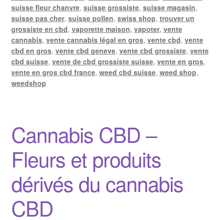
suisse fleur chanvre
,
suisse grossiste
,
suisse magasin
,
suisse pas cher
,
suisse pollen
,
swiss shop
,
trouver un
grossiste en cbd
,
vaporette maison
,
vapoter
,
vente
cannabis
,
vente cannabis légal en gros
,
vente cbd
,
vente
cbd en gros
,
vente cbd geneve
,
vente cbd grossiste
,
vente
cbd suisse
,
vente de cbd grossiste suisse
,
vente en gros
,
vente en gros cbd france
,
weed cbd suisse
,
weed shop
,
weedshop
Cannabis CBD –
Fleurs et produits
dérivés du cannabis
CBD