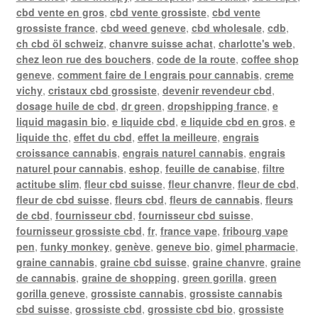
cbd vente en gros
,
cbd vente grossiste
,
cbd vente
grossiste france
,
cbd weed geneve
,
cbd wholesale
,
cdb
,
ch cbd öl schweiz
,
chanvre suisse achat
,
charlotte's web
,
chez leon rue des bouchers
,
code de la route
,
coffee shop
geneve
,
comment faire de l engrais pour cannabis
,
creme
vichy
,
cristaux cbd grossiste
,
devenir revendeur cbd
,
dosage huile de cbd
,
dr green
,
dropshipping france
,
e
liquid magasin bio
,
e liquide cbd
,
e liquide cbd en gros
,
e
liquide thc
,
effet du cbd
,
effet la meilleure
,
engrais
croissance cannabis
,
engrais naturel cannabis
,
engrais
naturel pour cannabis
,
eshop
,
feuille de canabise
,
filtre
actitube slim
,
fleur cbd suisse
,
fleur chanvre
,
fleur de cbd
,
fleur de cbd suisse
,
fleurs cbd
,
fleurs de cannabis
,
fleurs
de cbd
,
fournisseur cbd
,
fournisseur cbd suisse
,
fournisseur grossiste cbd
,
fr
,
france vape
,
fribourg vape
pen
,
funky monkey
,
genève
,
geneve bio
,
gimel pharmacie
,
graine cannabis
,
graine cbd suisse
,
graine chanvre
,
graine
de cannabis
,
graine de shopping
,
green gorilla
,
green
gorilla geneve
,
grossiste cannabis
,
grossiste cannabis
cbd suisse
,
grossiste cbd
,
grossiste cbd bio
,
grossiste