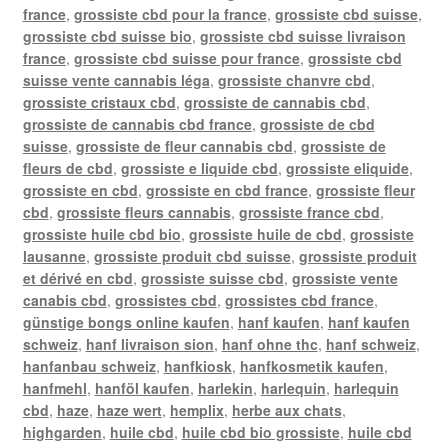
france
,
grossiste cbd pour la france
,
grossiste cbd suisse
,
grossiste cbd suisse bio
,
grossiste cbd suisse livraison
france
,
grossiste cbd suisse pour france
,
grossiste cbd
suisse vente cannabis léga
,
grossiste chanvre cbd
,
grossiste cristaux cbd
,
grossiste de cannabis cbd
,
grossiste de cannabis cbd france
,
grossiste de cbd
suisse
,
grossiste de fleur cannabis cbd
,
grossiste de
fleurs de cbd
,
grossiste e liquide cbd
,
grossiste eliquide
,
grossiste en cbd
,
grossiste en cbd france
,
grossiste fleur
cbd
,
grossiste fleurs cannabis
,
grossiste france cbd
,
grossiste huile cbd bio
,
grossiste huile de cbd
,
grossiste
lausanne
,
grossiste produit cbd suisse
,
grossiste produit
et dérivé en cbd
,
grossiste suisse cbd
,
grossiste vente
canabis cbd
,
grossistes cbd
,
grossistes cbd france
,
günstige bongs online kaufen
,
hanf kaufen
,
hanf kaufen
schweiz
,
hanf livraison sion
,
hanf ohne thc
,
hanf schweiz
,
hanfanbau schweiz
,
hanfkiosk
,
hanfkosmetik kaufen
,
hanfmehl
,
hanföl kaufen
,
harlekin
,
harlequin
,
harlequin
cbd
,
haze
,
haze wert
,
hemplix
,
herbe aux chats
,
highgarden
,
huile cbd
,
huile cbd bio grossiste
,
huile cbd