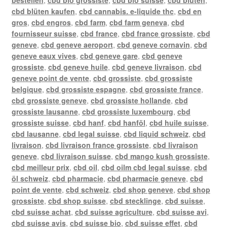
bestellen
,
cbd bio grossiste
,
cbd bio suisse
,
cbd blüten
,
cbd blüten kaufen
,
cbd cannabis. e-liquide thc
,
cbd en
gros
,
cbd engros
,
cbd farm
,
cbd farm geneva
,
cbd
fournisseur suisse
,
cbd france
,
cbd france grossiste
,
cbd
geneve
,
cbd geneve aeroport
,
cbd geneve cornavin
,
cbd
geneve eaux vives
,
cbd geneve gare
,
cbd geneve
grossiste
,
cbd geneve huile
,
cbd geneve livraison
,
cbd
geneve point de vente
,
cbd grossiste
,
cbd grossiste
belgique
,
cbd grossiste espagne
,
cbd grossiste france
,
cbd grossiste geneve
,
cbd grossiste hollande
,
cbd
grossiste lausanne
,
cbd grossiste luxembourg
,
cbd
grossiste suisse
,
cbd hanf
,
cbd hanföl
,
cbd huile suisse
,
cbd lausanne
,
cbd legal suisse
,
cbd liquid schweiz
,
cbd
livraison
,
cbd livraison france grossiste
,
cbd livraison
geneve
,
cbd livraison suisse
,
cbd mango kush grossiste
,
cbd meilleur prix
,
cbd oil
,
cbd oilm cbd legal suisse
,
cbd
öl schweiz
,
cbd pharmacie
,
cbd pharmacie geneve
,
cbd
point de vente
,
cbd schweiz
,
cbd shop geneve
,
cbd shop
grossiste
,
cbd shop suisse
,
cbd stecklinge
,
cbd suisse
,
cbd suisse achat
,
cbd suisse agriculture
,
cbd suisse avi
,
cbd suisse avis
,
cbd suisse bio
,
cbd suisse effet
,
cbd