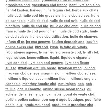
grossistes cbd
,
grossistes cbd france
,
hanf livraison sion
,
hanföl kaufen
,
harlequin
,
harlequin cbd
,
herbe aux chats
,
huile cbd
,
huile cbd bio grossiste
,
huile cbd suisse
,
huile
de cannabis
,
huile de cbd
,
huile de cbd avis
,
huile de cbd
bienfaits
,
huile de cbd bio
,
huile de cbd effet
,
huile de cbd
france
,
huile de cbd pour chien
,
huile de cbd sqdc
,
huile
de cbd suisse
,
huile de cbd utilisation
,
huile de chanvre
,
infuso di te
,
jet eau geneve
,
kaufen deutschland
,
kaufen
online swiss cbd
,
kivi cbd
,
kush
,
la foire du valais
,
laboratoires agréés
,
le meilleure grossiste cbd
,
le riff cbd
,
legal suisse
,
lenouvelliste
,
liquid
,
liquide e cigarette
,
livraison cbd
,
livraison cbd geneve
,
livraison fleurs
suisse
,
livraison gratuite poste
,
livraison weed
,
loi cbd
,
magasin cbd geneve
,
magnin sion
,
meilleur cbd suisse
,
meilleur e liquide tabac
,
meilleur fleur
,
meilleurs engrais
cannabis
,
monthey horaire cbd
,
naturalpes
,
ocb
,
ocb
feuille
,
odeur chanvre
,
online suisse moon rocks
,
ou
acheter de la résine
,
pen cannabis
,
point de vente cbd
,
pollen
,
pollen suisse
,
port cap d agde boutique
,
pour faire
des bijoux
,
producteur cbd
,
producteur grossiste cbd
,