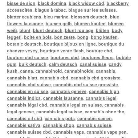
bisse de sion
,
black domina
,
black widow cbd
,
blackberry
accessoires
,
blague à tabac
,
blague sur les suisses
,
blatter ecublens
,
bleu marine
,
blossom deutsch
,
blue
flowers lausanne
,
blumen gelb
,
blumen kaufen
,
blumen
weiß
,
blunt
,
blunt deutsch
,
blunt roulage
,
blüten
,
body
leggeri
,
boite en bois
,
bon zeste
,
bong
,
bong kaufen
,
botanic deutsch
,
boutique bijoux en ligne
,
boutique du
chanvre vevey
,
boutique vente flash
,
bouture cbd
,
bouture cbd suisse
,
boutures cbd
,
boutures fleurs
,
bubble
gum
,
bulk deutsch
,
calm deutsch
,
canal suisse
,
candy
kush
,
canna
,
cannabinoid
,
cannabinoide
,
cannabis
,
cannabis blatt
,
cannabis cbd
,
cannabis cbd grossiste
,
cannabis cbd suisse
,
cannabis cbd suisse grossiste
,
cannabis en suisse
,
cannabis geneve
,
cannabis high
,
cannabis indica
,
cannabis lausanne
,
cannabis légal
,
cannabis légal cbd
,
cannabis legal en suisse
,
cannabis
legal geneve
,
cannabis legal suisse
,
cannabis ohne thc
,
cannabis oil cbd
,
cannabis pots
,
cannabis samen
,
cannabis sativa
,
cannabis shop
,
cannabis suisse
,
cannabis suisse cbd
,
cannabis vape
,
cannabis vape pen
,