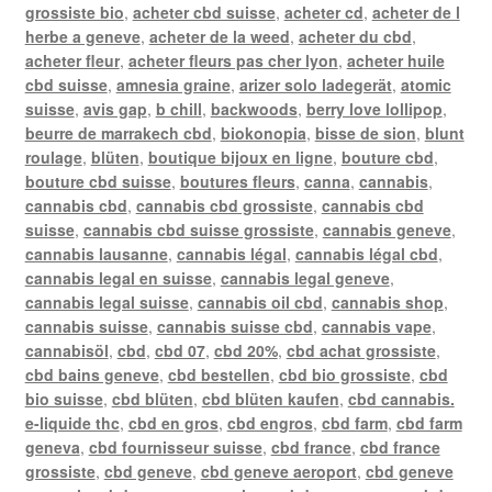
grossiste bio
,
acheter cbd suisse
,
acheter cd
,
acheter de l
herbe a geneve
,
acheter de la weed
,
acheter du cbd
,
acheter fleur
,
acheter fleurs pas cher lyon
,
acheter huile
cbd suisse
,
amnesia graine
,
arizer solo ladegerät
,
atomic
suisse
,
avis gap
,
b chill
,
backwoods
,
berry love lollipop
,
beurre de marrakech cbd
,
biokonopia
,
bisse de sion
,
blunt
roulage
,
blüten
,
boutique bijoux en ligne
,
bouture cbd
,
bouture cbd suisse
,
boutures fleurs
,
canna
,
cannabis
,
cannabis cbd
,
cannabis cbd grossiste
,
cannabis cbd
suisse
,
cannabis cbd suisse grossiste
,
cannabis geneve
,
cannabis lausanne
,
cannabis légal
,
cannabis légal cbd
,
cannabis legal en suisse
,
cannabis legal geneve
,
cannabis legal suisse
,
cannabis oil cbd
,
cannabis shop
,
cannabis suisse
,
cannabis suisse cbd
,
cannabis vape
,
cannabisöl
,
cbd
,
cbd 07
,
cbd 20%
,
cbd achat grossiste
,
cbd bains geneve
,
cbd bestellen
,
cbd bio grossiste
,
cbd
bio suisse
,
cbd blüten
,
cbd blüten kaufen
,
cbd cannabis.
e-liquide thc
,
cbd en gros
,
cbd engros
,
cbd farm
,
cbd farm
geneva
,
cbd fournisseur suisse
,
cbd france
,
cbd france
grossiste
,
cbd geneve
,
cbd geneve aeroport
,
cbd geneve