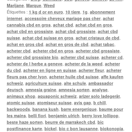
Marijane
,
Marque
,
Weed
Étiquettes :
1 kg d or en euro
,
10 tiere
,
1g
,
abonnement
internet
,
accessoire cheveux mariage pas cher
,
achat
cannabis cbd en gros
,
achat cbd
,
achat cbd en gros
,
achat cbd en grossiste
,
achat cbd grossiste
,
achat cbd
suisse
,
achat cbd suisse en gros
,
achat cristaux de cbd
,
achat en gros cbd
,
achat en gros de cbd
,
achat tabac
,
acheter cbd
,
acheter cbd en gros
,
acheter cbd grossiste
,
acheter cbd grossiste bio
,
acheter cbd suisse
,
acheter cd
,
acheter de l herbe a geneve
,
acheter de la weed
,
acheter
du cbd
,
acheter en ligne en suisse
,
acheter fleur
,
acheter
fleurs pas cher lyon
,
acheter huile cbd suisse
,
affe kaufen
schweiz
,
agriculture suisse
,
alte schule
,
ambassador
deutsch
,
amnesia graine
,
amnesia sorten
,
analyse
,
animaux shop
,
aquaponic schweiz
,
arizer solo ladegerät
,
atomic suisse
,
atomiseur suisse
,
avis gap
,
b chill
,
backwoods
,
banana kush
,
barre energetique
,
baume pour
les mains
,
belli fiori
,
benjamin ulrich
,
berry love lollipop
,
beste haze sorten
,
beurre de marrakech cbd
,
bic
postfinance karte
,
bickel
,
bio c bon lausanne
,
biokonopia
,