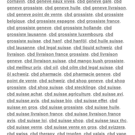
cornavin
,
cbd geneve eaux vives
,
cbd geneve gare
,
cbd
geneve grossiste
,
cbd geneve huile
,
cbd geneve livraison
,
cbd geneve point de vente
,
cbd grossiste
,
cbd grossiste
belgique
,
cbd grossiste espagne
,
cbd grossiste france
,
cbd grossiste geneve
,
cbd grossiste hollande
,
cbd
grossiste lausanne
,
cbd grossiste luxembourg
,
cbd
grossiste suisse
,
cbd hanf
,
cbd hanföl
,
cbd huile suisse
,
cbd lausanne
,
cbd legal suisse
,
cbd liquid schweiz
,
cbd
livraison
,
cbd livraison france grossiste
,
cbd livraison
geneve
,
cbd livraison suisse
,
cbd mango kush grossiste
,
cbd meilleur prix
,
cbd oil
,
cbd oilm cbd legal suisse
,
cbd
öl schweiz
,
cbd pharmacie
,
cbd pharmacie geneve
,
cbd
point de vente
,
cbd schweiz
,
cbd shop geneve
,
cbd shop
grossiste
,
cbd shop suisse
,
cbd stecklinge
,
cbd suisse
,
cbd suisse achat
,
cbd suisse agriculture
,
cbd suisse avi
,
cbd suisse avis
,
cbd suisse bio
,
cbd suisse effet
,
cbd
suisse en gros
,
cbd suisse grossiste
,
cbd suisse huile
,
cbd suisse livraison france
,
cbd suisse livraison france
avis
,
cbd suisse loi
,
cbd suisse shop
,
cbd suisse taux thc
,
cbd suisse vente
,
cbd suisse vente en gros
,
cbd svizzera
,
cbd swiss
,
cbd therapy
,
cbd tropfen
,
cbd valais
,
cbd vape
,