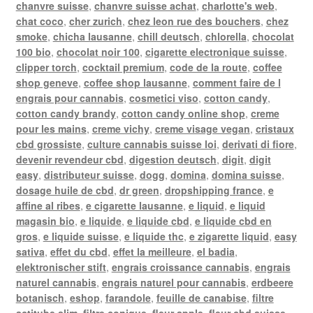
chanvre suisse
,
chanvre suisse achat
,
charlotte's web
,
chat coco
,
cher zurich
,
chez leon rue des bouchers
,
chez
smoke
,
chicha lausanne
,
chill deutsch
,
chlorella
,
chocolat
100 bio
,
chocolat noir 100
,
cigarette electronique suisse
,
clipper torch
,
cocktail premium
,
code de la route
,
coffee
shop geneve
,
coffee shop lausanne
,
comment faire de l
engrais pour cannabis
,
cosmetici viso
,
cotton candy
,
cotton candy brandy
,
cotton candy online shop
,
creme
pour les mains
,
creme vichy
,
creme visage vegan
,
cristaux
cbd grossiste
,
culture cannabis suisse loi
,
derivati di fiore
,
devenir revendeur cbd
,
digestion deutsch
,
digit
,
digit
easy
,
distributeur suisse
,
dogg
,
domina
,
domina suisse
,
dosage huile de cbd
,
dr green
,
dropshipping france
,
e
affine al ribes
,
e cigarette lausanne
,
e liquid
,
e liquid
magasin bio
,
e liquide
,
e liquide cbd
,
e liquide cbd en
gros
,
e liquide suisse
,
e liquide thc
,
e zigarette liquid
,
easy
sativa
,
effet du cbd
,
effet la meilleure
,
el badia
,
elektronischer stift
,
engrais croissance cannabis
,
engrais
naturel cannabis
,
engrais naturel pour cannabis
,
erdbeere
botanisch
,
eshop
,
farandole
,
feuille de canabise
,
filtre
actitube slim
,
filtre conique
,
fleur apple
,
fleur cbd suisse
,