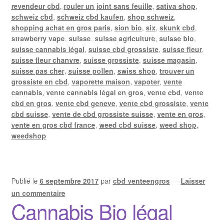
revendeur cbd
,
rouler un joint sans feuille
,
sativa shop
,
schweiz cbd
,
schweiz cbd kaufen
,
shop schweiz
,
shopping achat en gros paris
,
sion bio
,
six
,
skunk cbd
,
strawberry vape
,
suisse
,
suisse agriculture
,
suisse bio
,
suisse cannabis légal
,
suisse cbd grossiste
,
suisse fleur
,
suisse fleur chanvre
,
suisse grossiste
,
suisse magasin
,
suisse pas cher
,
suisse pollen
,
swiss shop
,
trouver un
grossiste en cbd
,
vaporette maison
,
vapoter
,
vente
cannabis
,
vente cannabis légal en gros
,
vente cbd
,
vente
cbd en gros
,
vente cbd geneve
,
vente cbd grossiste
,
vente
cbd suisse
,
vente de cbd grossiste suisse
,
vente en gros
,
vente en gros cbd france
,
weed cbd suisse
,
weed shop
,
weedshop
Publié le
6 septembre 2017
par
cbd venteengros
—
Laisser
un commentaire
Cannabis Bio légal