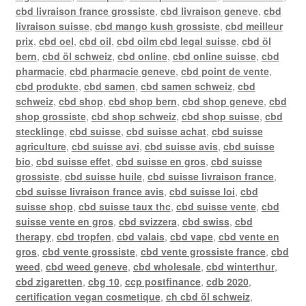
cbd livraison france grossiste
,
cbd livraison geneve
,
cbd
livraison suisse
,
cbd mango kush grossiste
,
cbd meilleur
prix
,
cbd oel
,
cbd oil
,
cbd oilm cbd legal suisse
,
cbd öl
bern
,
cbd öl schweiz
,
cbd online
,
cbd online suisse
,
cbd
pharmacie
,
cbd pharmacie geneve
,
cbd point de vente
,
cbd produkte
,
cbd samen
,
cbd samen schweiz
,
cbd
schweiz
,
cbd shop
,
cbd shop bern
,
cbd shop geneve
,
cbd
shop grossiste
,
cbd shop schweiz
,
cbd shop suisse
,
cbd
stecklinge
,
cbd suisse
,
cbd suisse achat
,
cbd suisse
agriculture
,
cbd suisse avi
,
cbd suisse avis
,
cbd suisse
bio
,
cbd suisse effet
,
cbd suisse en gros
,
cbd suisse
grossiste
,
cbd suisse huile
,
cbd suisse livraison france
,
cbd suisse livraison france avis
,
cbd suisse loi
,
cbd
suisse shop
,
cbd suisse taux thc
,
cbd suisse vente
,
cbd
suisse vente en gros
,
cbd svizzera
,
cbd swiss
,
cbd
therapy
,
cbd tropfen
,
cbd valais
,
cbd vape
,
cbd vente en
gros
,
cbd vente grossiste
,
cbd vente grossiste france
,
cbd
weed
,
cbd weed geneve
,
cbd wholesale
,
cbd winterthur
,
cbd zigaretten
,
cbg 10
,
ccp postfinance
,
cdb 2020
,
certification vegan cosmetique
,
ch cbd öl schweiz
,