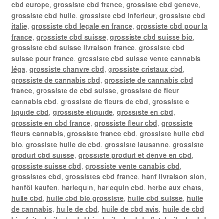
cbd europe
,
grossiste cbd france
,
grossiste cbd geneve
,
grossiste cbd huile
,
grossiste cbd inferieur
,
grossiste cbd
italie
,
grossiste cbd legale en france
,
grossiste cbd pour la
france
,
grossiste cbd suisse
,
grossiste cbd suisse bio
,
grossiste cbd suisse livraison france
,
grossiste cbd
suisse pour france
,
grossiste cbd suisse vente cannabis
léga
,
grossiste chanvre cbd
,
grossiste cristaux cbd
,
grossiste de cannabis cbd
,
grossiste de cannabis cbd
france
,
grossiste de cbd suisse
,
grossiste de fleur
cannabis cbd
,
grossiste de fleurs de cbd
,
grossiste e
liquide cbd
,
grossiste eliquide
,
grossiste en cbd
,
grossiste en cbd france
,
grossiste fleur cbd
,
grossiste
fleurs cannabis
,
grossiste france cbd
,
grossiste huile cbd
bio
,
grossiste huile de cbd
,
grossiste lausanne
,
grossiste
produit cbd suisse
,
grossiste produit et dérivé en cbd
,
grossiste suisse cbd
,
grossiste vente canabis cbd
,
grossistes cbd
,
grossistes cbd france
,
hanf livraison sion
,
hanföl kaufen
,
harlequin
,
harlequin cbd
,
herbe aux chats
,
huile cbd
,
huile cbd bio grossiste
,
huile cbd suisse
,
huile
de cannabis
,
huile de cbd
,
huile de cbd avis
,
huile de cbd