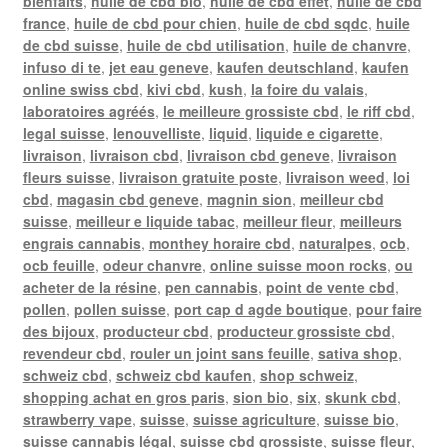
bienfaits
,
huile de cbd bio
,
huile de cbd effet
,
huile de cbd
france
,
huile de cbd pour chien
,
huile de cbd sqdc
,
huile
de cbd suisse
,
huile de cbd utilisation
,
huile de chanvre
,
infuso di te
,
jet eau geneve
,
kaufen deutschland
,
kaufen
online swiss cbd
,
kivi cbd
,
kush
,
la foire du valais
,
laboratoires agréés
,
le meilleure grossiste cbd
,
le riff cbd
,
legal suisse
,
lenouvelliste
,
liquid
,
liquide e cigarette
,
livraison
,
livraison cbd
,
livraison cbd geneve
,
livraison
fleurs suisse
,
livraison gratuite poste
,
livraison weed
,
loi
cbd
,
magasin cbd geneve
,
magnin sion
,
meilleur cbd
suisse
,
meilleur e liquide tabac
,
meilleur fleur
,
meilleurs
engrais cannabis
,
monthey horaire cbd
,
naturalpes
,
ocb
,
ocb feuille
,
odeur chanvre
,
online suisse moon rocks
,
ou
acheter de la résine
,
pen cannabis
,
point de vente cbd
,
pollen
,
pollen suisse
,
port cap d agde boutique
,
pour faire
des bijoux
,
producteur cbd
,
producteur grossiste cbd
,
revendeur cbd
,
rouler un joint sans feuille
,
sativa shop
,
schweiz cbd
,
schweiz cbd kaufen
,
shop schweiz
,
shopping achat en gros paris
,
sion bio
,
six
,
skunk cbd
,
strawberry vape
,
suisse
,
suisse agriculture
,
suisse bio
,
suisse cannabis légal
,
suisse cbd grossiste
,
suisse fleur
,