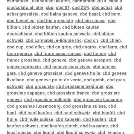
cannabisöl
,
cannabisöl kaufen
,
cannatrade 2019
,
capelli
cioccolato al latte
,
cbd
,
cbd 07
,
cbd 20%
,
cbd achat
,
cbd
achat grossiste
,
cbd bains geneve
,
cbd basel
,
cbd bern
,
cbd bestellen
,
cbd bio grossiste
,
cbd bio suisse
,
cbd
blüten
,
cbd blüten kaufen
,
cbd blüten kaufen
deutschland
,
cbd blüten kaufen schweiz
,
cbd blüten
schweiz
,
cbd cannabis. e-liquide thc
,
cbd ch
,
cbd chien
,
cbd cup
,
cbd effet
,
cbd en gros
,
cbd engros
,
cbd farm
,
cbd
farm geneva
,
cbd fournisseur suisse
,
cbd france
,
cbd
france grossiste
,
cbd geneve
,
cbd geneve aeroport
,
cbd
geneve cornavin
,
cbd geneve eaux vives
,
cbd geneve
gare
,
cbd geneve grossiste
,
cbd geneve huile
,
cbd geneve
livraison
,
cbd geneve point de vente
,
cbd gmbh
,
cbd gras
schweiz
,
cbd grossiste
,
cbd grossiste belgique
,
cbd
grossiste espagne
,
cbd grossiste france
,
cbd grossiste
geneve
,
cbd grossiste hollande
,
cbd grossiste lausanne
,
cbd grossiste luxembourg
,
cbd grossiste suisse
,
cbd
hanf
,
cbd hanf kaufen
,
cbd hanf schweiz
,
cbd hanföl
,
cbd
huile
,
cbd huile suisse
,
cbd kapseln
,
cbd kaufen
,
cbd
kaufen schweiz
,
cbd kaufen zürich
,
cbd lausanne
,
cbd
legal suisse
,
cbd liquid
,
cbd liquid schweiz
,
cbd livraison
,