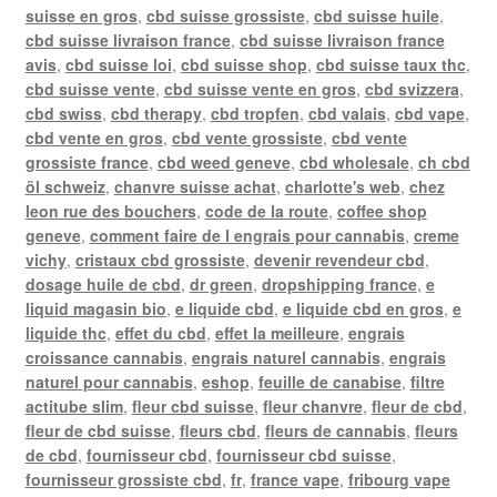
suisse en gros
,
cbd suisse grossiste
,
cbd suisse huile
,
cbd suisse livraison france
,
cbd suisse livraison france
avis
,
cbd suisse loi
,
cbd suisse shop
,
cbd suisse taux thc
,
cbd suisse vente
,
cbd suisse vente en gros
,
cbd svizzera
,
cbd swiss
,
cbd therapy
,
cbd tropfen
,
cbd valais
,
cbd vape
,
cbd vente en gros
,
cbd vente grossiste
,
cbd vente
grossiste france
,
cbd weed geneve
,
cbd wholesale
,
ch cbd
öl schweiz
,
chanvre suisse achat
,
charlotte's web
,
chez
leon rue des bouchers
,
code de la route
,
coffee shop
geneve
,
comment faire de l engrais pour cannabis
,
creme
vichy
,
cristaux cbd grossiste
,
devenir revendeur cbd
,
dosage huile de cbd
,
dr green
,
dropshipping france
,
e
liquid magasin bio
,
e liquide cbd
,
e liquide cbd en gros
,
e
liquide thc
,
effet du cbd
,
effet la meilleure
,
engrais
croissance cannabis
,
engrais naturel cannabis
,
engrais
naturel pour cannabis
,
eshop
,
feuille de canabise
,
filtre
actitube slim
,
fleur cbd suisse
,
fleur chanvre
,
fleur de cbd
,
fleur de cbd suisse
,
fleurs cbd
,
fleurs de cannabis
,
fleurs
de cbd
,
fournisseur cbd
,
fournisseur cbd suisse
,
fournisseur grossiste cbd
,
fr
,
france vape
,
fribourg vape