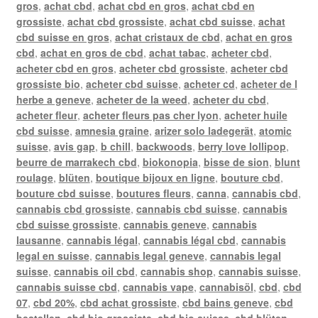
gros
,
achat cbd
,
achat cbd en gros
,
achat cbd en
grossiste
,
achat cbd grossiste
,
achat cbd suisse
,
achat
cbd suisse en gros
,
achat cristaux de cbd
,
achat en gros
cbd
,
achat en gros de cbd
,
achat tabac
,
acheter cbd
,
acheter cbd en gros
,
acheter cbd grossiste
,
acheter cbd
grossiste bio
,
acheter cbd suisse
,
acheter cd
,
acheter de l
herbe a geneve
,
acheter de la weed
,
acheter du cbd
,
acheter fleur
,
acheter fleurs pas cher lyon
,
acheter huile
cbd suisse
,
amnesia graine
,
arizer solo ladegerät
,
atomic
suisse
,
avis gap
,
b chill
,
backwoods
,
berry love lollipop
,
beurre de marrakech cbd
,
biokonopia
,
bisse de sion
,
blunt
roulage
,
blüten
,
boutique bijoux en ligne
,
bouture cbd
,
bouture cbd suisse
,
boutures fleurs
,
canna
,
cannabis cbd
,
cannabis cbd grossiste
,
cannabis cbd suisse
,
cannabis
cbd suisse grossiste
,
cannabis geneve
,
cannabis
lausanne
,
cannabis légal
,
cannabis légal cbd
,
cannabis
legal en suisse
,
cannabis legal geneve
,
cannabis legal
suisse
,
cannabis oil cbd
,
cannabis shop
,
cannabis suisse
,
cannabis suisse cbd
,
cannabis vape
,
cannabisöl
,
cbd
,
cbd
07
,
cbd 20%
,
cbd achat grossiste
,
cbd bains geneve
,
cbd