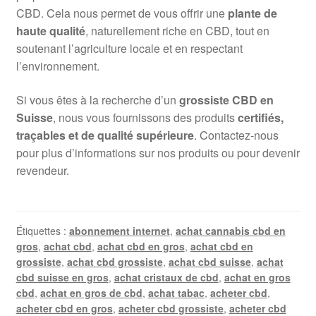
CBD. Cela nous permet de vous offrir une
plante de
haute qualité
, naturellement riche en CBD, tout en
soutenant l’agriculture locale et en respectant
l’environnement.
Si vous êtes à la recherche d’un
grossiste CBD en
Suisse
, nous vous fournissons des produits
certifiés,
traçables et de qualité supérieure
. Contactez-nous
pour plus d’informations sur nos produits ou pour devenir
revendeur.
Étiquettes :
abonnement internet
,
achat cannabis cbd en
gros
,
achat cbd
,
achat cbd en gros
,
achat cbd en
grossiste
,
achat cbd grossiste
,
achat cbd suisse
,
achat
cbd suisse en gros
,
achat cristaux de cbd
,
achat en gros
cbd
,
achat en gros de cbd
,
achat tabac
,
acheter cbd
,
acheter cbd en gros
,
acheter cbd grossiste
,
acheter cbd