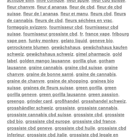
fleur chanvre
,
fleur d ananas
,
fleur de cbd
,
fleur de cbd
suisse
,
fleur de l ananas
,
fleur et manu
,
fleurs cbd
,
fleurs
de cannabis
,
fleurs de cbd
,
fleurs séchées en vrac
,
formaggio svizzero
,
fournisseur cbd
,
fournisseur cbd
suisse
,
fournisseur grossiste cbd
,
fr
,
france vape
,
fribourg
vape pen
,
funky monkey
,
gelato liquid
,
geneve bio
,
getrocknete blumen
,
gewächshaus
,
gewächshaus kaufen
schweiz
,
gewächshaus schweiz
,
gimel pharmacie
,
gold
label
,
golden mango lausanne
,
gorilla glue
,
gotham
lausanne
,
graine cannabis
,
graine cbd suisse
,
graine
chanvre
,
graine de bonne santé
,
graine de cannabis
,
graine de chanvre
,
graine de shopping
,
graines bio
suisse
,
graines de fleurs suisse
,
green gorilla
,
green
gorilla geneve
,
green gorilla lausanne
,
green passion
,
greengo
,
grinder card
,
großhandel
,
grosshandel schweiz
,
grosshändler schweiz
,
grossiste
,
grossiste cannabis
,
grossiste cannabis cbd suisse
,
grossiste cbd
,
grossiste
cbd bio
,
grossiste cbd europe
,
grossiste cbd france
,
grossiste cbd geneve
,
grossiste cbd huile
,
grossiste cbd
inferieur
,
grossiste cbd italie
,
grossiste cbd legale en