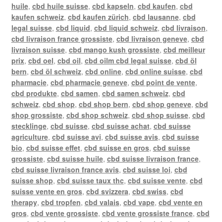
huile
,
cbd huile suisse
,
cbd kapseln
,
cbd kaufen
,
cbd
kaufen schweiz
,
cbd kaufen zürich
,
cbd lausanne
,
cbd
legal suisse
,
cbd liquid
,
cbd liquid schweiz
,
cbd livraison
,
cbd livraison france grossiste
,
cbd livraison geneve
,
cbd
livraison suisse
,
cbd mango kush grossiste
,
cbd meilleur
prix
,
cbd oel
,
cbd oil
,
cbd oilm cbd legal suisse
,
cbd öl
bern
,
cbd öl schweiz
,
cbd online
,
cbd online suisse
,
cbd
pharmacie
,
cbd pharmacie geneve
,
cbd point de vente
,
cbd produkte
,
cbd samen
,
cbd samen schweiz
,
cbd
schweiz
,
cbd shop
,
cbd shop bern
,
cbd shop geneve
,
cbd
shop grossiste
,
cbd shop schweiz
,
cbd shop suisse
,
cbd
stecklinge
,
cbd suisse
,
cbd suisse achat
,
cbd suisse
agriculture
,
cbd suisse avi
,
cbd suisse avis
,
cbd suisse
bio
,
cbd suisse effet
,
cbd suisse en gros
,
cbd suisse
grossiste
,
cbd suisse huile
,
cbd suisse livraison france
,
cbd suisse livraison france avis
,
cbd suisse loi
,
cbd
suisse shop
,
cbd suisse taux thc
,
cbd suisse vente
,
cbd
suisse vente en gros
,
cbd svizzera
,
cbd swiss
,
cbd
therapy
,
cbd tropfen
,
cbd valais
,
cbd vape
,
cbd vente en
gros
,
cbd vente grossiste
,
cbd vente grossiste france
,
cbd