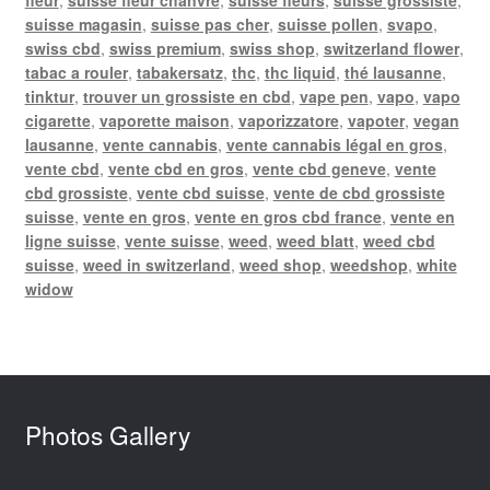
suisse magasin
,
suisse pas cher
,
suisse pollen
,
svapo
,
swiss cbd
,
swiss premium
,
swiss shop
,
switzerland flower
,
tabac a rouler
,
tabakersatz
,
thc
,
thc liquid
,
thé lausanne
,
tinktur
,
trouver un grossiste en cbd
,
vape pen
,
vapo
,
vapo
cigarette
,
vaporette maison
,
vaporizzatore
,
vapoter
,
vegan
lausanne
,
vente cannabis
,
vente cannabis légal en gros
,
vente cbd
,
vente cbd en gros
,
vente cbd geneve
,
vente
cbd grossiste
,
vente cbd suisse
,
vente de cbd grossiste
suisse
,
vente en gros
,
vente en gros cbd france
,
vente en
ligne suisse
,
vente suisse
,
weed
,
weed blatt
,
weed cbd
suisse
,
weed in switzerland
,
weed shop
,
weedshop
,
white
widow
Photos Gallery