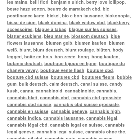
les mains
,
belli fiori
,
benjamin ulrich
,
berry love lollipop
,
beste haze sorten
,
beurre de marrakech cbd
,
bic
postfinance karte
,
bickel
,
bio c bon lausanne
,
biokonopia
,
bisse de sion
,
black domina
,
black widow cbd
,
blackberry
accessoires
,
blague à tabac
,
blague sur les suisses
,
blatter ecublens
,
bleu marine
,
blossom deutsch
,
blue
flowers lausanne
,
blumen gelb
,
blumen kaufen
,
blumen
weiß
,
blunt
,
blunt deutsch
,
blunt roulage
,
blüten
,
body
leggeri
,
boite en bois
,
bon zeste
,
bong
,
bong kaufen
,
botanic deutsch
,
boutique bijoux en ligne
,
boutique du
chanvre vevey
,
boutique vente flash
,
bouture cbd
,
bouture cbd suisse
,
boutures cbd
,
boutures fleurs
,
bubble
gum
,
bulk deutsch
,
calm deutsch
,
canal suisse
,
candy
kush
,
canna
,
cannabinoid
,
cannabinoide
,
cannabis
,
cannabis blatt
,
cannabis cbd
,
cannabis cbd grossiste
,
cannabis cbd suisse
,
cannabis cbd suisse grossiste
,
cannabis en suisse
,
cannabis geneve
,
cannabis high
,
cannabis indica
,
cannabis lausanne
,
cannabis légal
,
cannabis légal cbd
,
cannabis legal en suisse
,
cannabis
legal geneve
,
cannabis legal suisse
,
cannabis ohne thc
,
cannabis oil cbd
,
cannabis pots
,
cannabis samen
,