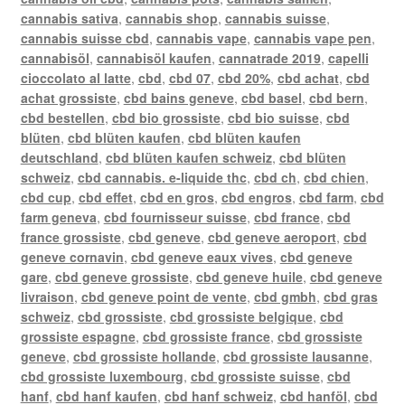
cannabis sativa
,
cannabis shop
,
cannabis suisse
,
cannabis suisse cbd
,
cannabis vape
,
cannabis vape pen
,
cannabisöl
,
cannabisöl kaufen
,
cannatrade 2019
,
capelli
cioccolato al latte
,
cbd
,
cbd 07
,
cbd 20%
,
cbd achat
,
cbd
achat grossiste
,
cbd bains geneve
,
cbd basel
,
cbd bern
,
cbd bestellen
,
cbd bio grossiste
,
cbd bio suisse
,
cbd
blüten
,
cbd blüten kaufen
,
cbd blüten kaufen
deutschland
,
cbd blüten kaufen schweiz
,
cbd blüten
schweiz
,
cbd cannabis. e-liquide thc
,
cbd ch
,
cbd chien
,
cbd cup
,
cbd effet
,
cbd en gros
,
cbd engros
,
cbd farm
,
cbd
farm geneva
,
cbd fournisseur suisse
,
cbd france
,
cbd
france grossiste
,
cbd geneve
,
cbd geneve aeroport
,
cbd
geneve cornavin
,
cbd geneve eaux vives
,
cbd geneve
gare
,
cbd geneve grossiste
,
cbd geneve huile
,
cbd geneve
livraison
,
cbd geneve point de vente
,
cbd gmbh
,
cbd gras
schweiz
,
cbd grossiste
,
cbd grossiste belgique
,
cbd
grossiste espagne
,
cbd grossiste france
,
cbd grossiste
geneve
,
cbd grossiste hollande
,
cbd grossiste lausanne
,
cbd grossiste luxembourg
,
cbd grossiste suisse
,
cbd
hanf
,
cbd hanf kaufen
,
cbd hanf schweiz
,
cbd hanföl
,
cbd