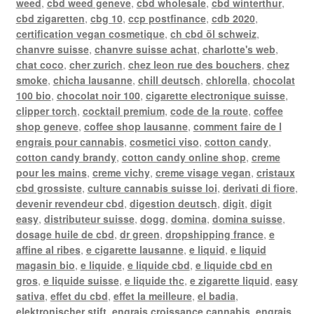
weed
,
cbd weed geneve
,
cbd wholesale
,
cbd winterthur
,
cbd zigaretten
,
cbg 10
,
ccp postfinance
,
cdb 2020
,
certification vegan cosmetique
,
ch cbd öl schweiz
,
chanvre suisse
,
chanvre suisse achat
,
charlotte's web
,
chat coco
,
cher zurich
,
chez leon rue des bouchers
,
chez
smoke
,
chicha lausanne
,
chill deutsch
,
chlorella
,
chocolat
100 bio
,
chocolat noir 100
,
cigarette electronique suisse
,
clipper torch
,
cocktail premium
,
code de la route
,
coffee
shop geneve
,
coffee shop lausanne
,
comment faire de l
engrais pour cannabis
,
cosmetici viso
,
cotton candy
,
cotton candy brandy
,
cotton candy online shop
,
creme
pour les mains
,
creme vichy
,
creme visage vegan
,
cristaux
cbd grossiste
,
culture cannabis suisse loi
,
derivati di fiore
,
devenir revendeur cbd
,
digestion deutsch
,
digit
,
digit
easy
,
distributeur suisse
,
dogg
,
domina
,
domina suisse
,
dosage huile de cbd
,
dr green
,
dropshipping france
,
e
affine al ribes
,
e cigarette lausanne
,
e liquid
,
e liquid
magasin bio
,
e liquide
,
e liquide cbd
,
e liquide cbd en
gros
,
e liquide suisse
,
e liquide thc
,
e zigarette liquid
,
easy
sativa
,
effet du cbd
,
effet la meilleure
,
el badia
,
elektronischer stift
,
engrais croissance cannabis
,
engrais