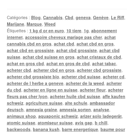
Catégories :
Blog
,
Cannabis
,
Cbd
,
geneva
,
Genève
,
Le Riff
,
Marijane
,
Marque
,
Weed
Étiquettes :
1 kg d or en euro
,
10 tiere
,
1g
,
abonnement
internet
,
accessoire cheveux mariage pas cher
,
achat
cannabis cbd en gros
,
achat cbd
,
achat cbd en gros
,
achat cbd en grossiste
,
achat cbd grossiste
,
achat cbd
suisse
,
achat cbd suisse en gros
,
achat cristaux de cbd
,
achat en gros cbd
,
achat en gros de cbd
,
achat tabac
,
acheter cbd
,
acheter cbd en gros
,
acheter cbd grossiste
,
acheter cbd grossiste bio
,
acheter cbd suisse
,
acheter cd
,
acheter de l herbe a geneve
,
acheter de la weed
,
acheter
du cbd
,
acheter en ligne en suisse
,
acheter fleur
,
acheter
fleurs pas cher lyon
,
acheter huile cbd suisse
,
affe kaufen
schweiz
,
agriculture suisse
,
alte schule
,
ambassador
deutsch
,
amnesia graine
,
amnesia sorten
,
analyse
,
animaux shop
,
aquaponic schweiz
,
arizer solo ladegerät
,
atomic suisse
,
atomiseur suisse
,
avis gap
,
b chill
,
backwoods
,
banana kush
,
barre energetique
,
baume pour