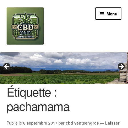
Aller
Aller
Menu
à
au
la
contenu
navigation
Revendeur
Grossiste Cannabis CBD
Huile de CBD
Étiquette :
Boutures de CBD
pachamama
Brands
Publié le
6 septembre 2017
par
cbd venteengros
—
Laisser
Contact