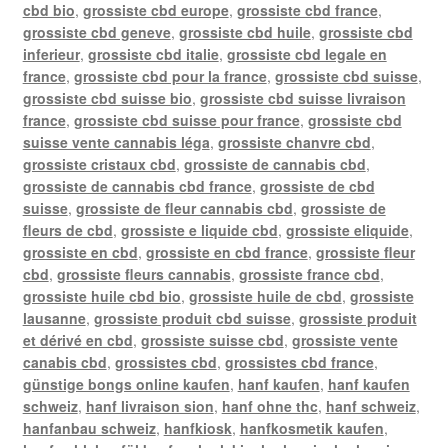
cbd bio
,
grossiste cbd europe
,
grossiste cbd france
,
grossiste cbd geneve
,
grossiste cbd huile
,
grossiste cbd
inferieur
,
grossiste cbd italie
,
grossiste cbd legale en
france
,
grossiste cbd pour la france
,
grossiste cbd suisse
,
grossiste cbd suisse bio
,
grossiste cbd suisse livraison
france
,
grossiste cbd suisse pour france
,
grossiste cbd
suisse vente cannabis léga
,
grossiste chanvre cbd
,
grossiste cristaux cbd
,
grossiste de cannabis cbd
,
grossiste de cannabis cbd france
,
grossiste de cbd
suisse
,
grossiste de fleur cannabis cbd
,
grossiste de
fleurs de cbd
,
grossiste e liquide cbd
,
grossiste eliquide
,
grossiste en cbd
,
grossiste en cbd france
,
grossiste fleur
cbd
,
grossiste fleurs cannabis
,
grossiste france cbd
,
grossiste huile cbd bio
,
grossiste huile de cbd
,
grossiste
lausanne
,
grossiste produit cbd suisse
,
grossiste produit
et dérivé en cbd
,
grossiste suisse cbd
,
grossiste vente
canabis cbd
,
grossistes cbd
,
grossistes cbd france
,
günstige bongs online kaufen
,
hanf kaufen
,
hanf kaufen
schweiz
,
hanf livraison sion
,
hanf ohne thc
,
hanf schweiz
,
hanfanbau schweiz
,
hanfkiosk
,
hanfkosmetik kaufen
,