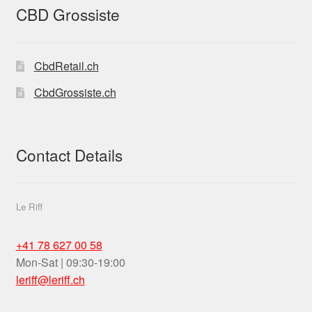
retail-
CBD Grossiste
hemp-
stores-
THC-15
CbdRetail.ch
CbdGrossiste.ch
Contact Details
Le Riff
+41 78 627 00 58
Mon-Sat | 09:30-19:00
leriff@leriff.ch