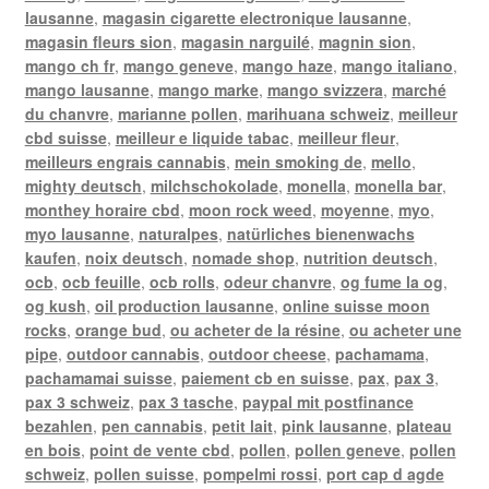
lausanne
,
magasin cigarette electronique lausanne
,
magasin fleurs sion
,
magasin narguilé
,
magnin sion
,
mango ch fr
,
mango geneve
,
mango haze
,
mango italiano
,
mango lausanne
,
mango marke
,
mango svizzera
,
marché
du chanvre
,
marianne pollen
,
marihuana schweiz
,
meilleur
cbd suisse
,
meilleur e liquide tabac
,
meilleur fleur
,
meilleurs engrais cannabis
,
mein smoking de
,
mello
,
mighty deutsch
,
milchschokolade
,
monella
,
monella bar
,
monthey horaire cbd
,
moon rock weed
,
moyenne
,
myo
,
myo lausanne
,
naturalpes
,
natürliches bienenwachs
kaufen
,
noix deutsch
,
nomade shop
,
nutrition deutsch
,
ocb
,
ocb feuille
,
ocb rolls
,
odeur chanvre
,
og fume la og
,
og kush
,
oil production lausanne
,
online suisse moon
rocks
,
orange bud
,
ou acheter de la résine
,
ou acheter une
pipe
,
outdoor cannabis
,
outdoor cheese
,
pachamama
,
pachamamai suisse
,
paiement cb en suisse
,
pax
,
pax 3
,
pax 3 schweiz
,
pax 3 tasche
,
paypal mit postfinance
bezahlen
,
pen cannabis
,
petit lait
,
pink lausanne
,
plateau
en bois
,
point de vente cbd
,
pollen
,
pollen geneve
,
pollen
schweiz
,
pollen suisse
,
pompelmi rossi
,
port cap d agde