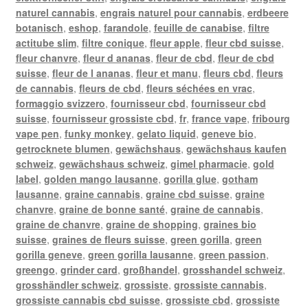
naturel cannabis
,
engrais naturel pour cannabis
,
erdbeere
botanisch
,
eshop
,
farandole
,
feuille de canabise
,
filtre
actitube slim
,
filtre conique
,
fleur apple
,
fleur cbd suisse
,
fleur chanvre
,
fleur d ananas
,
fleur de cbd
,
fleur de cbd
suisse
,
fleur de l ananas
,
fleur et manu
,
fleurs cbd
,
fleurs
de cannabis
,
fleurs de cbd
,
fleurs séchées en vrac
,
formaggio svizzero
,
fournisseur cbd
,
fournisseur cbd
suisse
,
fournisseur grossiste cbd
,
fr
,
france vape
,
fribourg
vape pen
,
funky monkey
,
gelato liquid
,
geneve bio
,
getrocknete blumen
,
gewächshaus
,
gewächshaus kaufen
schweiz
,
gewächshaus schweiz
,
gimel pharmacie
,
gold
label
,
golden mango lausanne
,
gorilla glue
,
gotham
lausanne
,
graine cannabis
,
graine cbd suisse
,
graine
chanvre
,
graine de bonne santé
,
graine de cannabis
,
graine de chanvre
,
graine de shopping
,
graines bio
suisse
,
graines de fleurs suisse
,
green gorilla
,
green
gorilla geneve
,
green gorilla lausanne
,
green passion
,
greengo
,
grinder card
,
großhandel
,
grosshandel schweiz
,
grosshändler schweiz
,
grossiste
,
grossiste cannabis
,
grossiste cannabis cbd suisse
,
grossiste cbd
,
grossiste