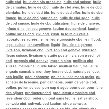
huile cbd
,
huile cbd bio grossiste
,
huile cbd suisse
,
huile
de cannabis
,
huile de cbd
,
huile de cbd avis
,
huile de cbd
bienfaits
,
huile de cbd bio
,
huile de cbd effet
,
huile de cbd
france
,
huile de cbd pour chien
,
huile de cbd sqdc
,
huile
de cbd suisse
,
huile de cbd utilisation
,
huile de chanvre
,
infuso di te
,
jet eau geneve
,
kaufen deutschland
,
kaufen
online swiss cbd
,
kivi cbd
,
kush
,
la foire du valais
,
laboratoires agréés
,
le meilleure grossiste cbd
,
le riff cbd
,
legal suisse
,
lenouvelliste
,
liquid
,
liquide e cigarette
,
livraison
,
livraison cbd
,
livraison cbd geneve
,
livraison
fleurs suisse
,
livraison gratuite poste
,
livraison weed
,
loi
cbd
,
magasin cbd geneve
,
magnin sion
,
meilleur cbd
suisse
,
meilleur e liquide tabac
,
meilleur fleur
,
meilleurs
engrais cannabis
,
monthey horaire cbd
,
naturalpes
,
ocb
,
ocb feuille
,
odeur chanvre
,
online suisse moon rocks
,
ou
acheter de la résine
,
pen cannabis
,
point de vente cbd
,
pollen
,
pollen suisse
,
port cap d agde boutique
,
pour faire
des bijoux
,
producteur cbd
,
producteur grossiste cbd
,
revendeur cbd
,
rouler un joint sans feuille
,
sativa shop
,
schweiz cbd
,
schweiz cbd kaufen
,
shop schweiz
,
shopping achat en gros paris
,
sion bio
,
six
,
skunk cbd
,