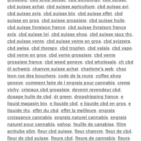
cbd suisse achat
,
cbd suisse agriculture
,
cbd suisse avi
,
cbd suisse avis
,
cbd suisse bio
,
cbd suisse effet
,
cbd
suisse en gros
,
cbd suisse grossiste
,
cbd suisse huile
,
cbd suisse livraison france
,
cbd suisse livraison france
avis
,
cbd suisse loi
,
cbd suisse shop
,
cbd suisse taux thc
,
cbd suisse vente
,
cbd suisse vente en gros
,
cbd svizzera
,
cbd swiss
,
cbd therapy
,
cbd tropfen
,
cbd valais
,
cbd vape
,
cbd vente en gros
,
cbd vente grossiste
,
cbd vente
grossiste france
,
cbd weed geneve
,
cbd wholesale
,
ch cbd
öl schweiz
,
chanvre suisse achat
,
charlotte's web
,
chez
leon rue des bouchers
,
code de la route
,
coffee shop
geneve
,
comment faire de l engrais pour cannabis
,
creme
vichy
,
cristaux cbd grossiste
,
devenir revendeur cbd
,
dosage huile de cbd
,
dr green
,
dropshipping france
,
e
liquid magasin bio
,
e liquide cbd
,
e liquide cbd en gros
,
e
liquide thc
,
effet du cbd
,
effet la meilleure
,
engrais
croissance cannabis
,
engrais naturel cannabis
,
engrais
naturel pour cannabis
,
eshop
,
feuille de canabise
,
filtre
actitube slim
,
fleur cbd suisse
,
fleur chanvre
,
fleur de cbd
,
fleur de cbd suisse
,
fleurs cbd
,
fleurs de cannabis
,
fleurs