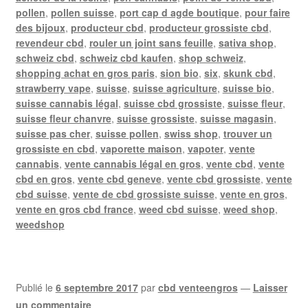
pollen
,
pollen suisse
,
port cap d agde boutique
,
pour faire
des bijoux
,
producteur cbd
,
producteur grossiste cbd
,
revendeur cbd
,
rouler un joint sans feuille
,
sativa shop
,
schweiz cbd
,
schweiz cbd kaufen
,
shop schweiz
,
shopping achat en gros paris
,
sion bio
,
six
,
skunk cbd
,
strawberry vape
,
suisse
,
suisse agriculture
,
suisse bio
,
suisse cannabis légal
,
suisse cbd grossiste
,
suisse fleur
,
suisse fleur chanvre
,
suisse grossiste
,
suisse magasin
,
suisse pas cher
,
suisse pollen
,
swiss shop
,
trouver un
grossiste en cbd
,
vaporette maison
,
vapoter
,
vente
cannabis
,
vente cannabis légal en gros
,
vente cbd
,
vente
cbd en gros
,
vente cbd geneve
,
vente cbd grossiste
,
vente
cbd suisse
,
vente de cbd grossiste suisse
,
vente en gros
,
vente en gros cbd france
,
weed cbd suisse
,
weed shop
,
weedshop
Publié le
6 septembre 2017
par
cbd venteengros
—
Laisser
un commentaire