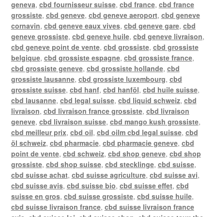
geneva
,
cbd fournisseur suisse
,
cbd france
,
cbd france
grossiste
,
cbd geneve
,
cbd geneve aeroport
,
cbd geneve
cornavin
,
cbd geneve eaux vives
,
cbd geneve gare
,
cbd
geneve grossiste
,
cbd geneve huile
,
cbd geneve livraison
,
cbd geneve point de vente
,
cbd grossiste
,
cbd grossiste
belgique
,
cbd grossiste espagne
,
cbd grossiste france
,
cbd grossiste geneve
,
cbd grossiste hollande
,
cbd
grossiste lausanne
,
cbd grossiste luxembourg
,
cbd
grossiste suisse
,
cbd hanf
,
cbd hanföl
,
cbd huile suisse
,
cbd lausanne
,
cbd legal suisse
,
cbd liquid schweiz
,
cbd
livraison
,
cbd livraison france grossiste
,
cbd livraison
geneve
,
cbd livraison suisse
,
cbd mango kush grossiste
,
cbd meilleur prix
,
cbd oil
,
cbd oilm cbd legal suisse
,
cbd
öl schweiz
,
cbd pharmacie
,
cbd pharmacie geneve
,
cbd
point de vente
,
cbd schweiz
,
cbd shop geneve
,
cbd shop
grossiste
,
cbd shop suisse
,
cbd stecklinge
,
cbd suisse
,
cbd suisse achat
,
cbd suisse agriculture
,
cbd suisse avi
,
cbd suisse avis
,
cbd suisse bio
,
cbd suisse effet
,
cbd
suisse en gros
,
cbd suisse grossiste
,
cbd suisse huile
,
cbd suisse livraison france
,
cbd suisse livraison france