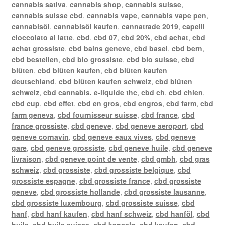
cannabis sativa
,
cannabis shop
,
cannabis suisse
,
cannabis suisse cbd
,
cannabis vape
,
cannabis vape pen
,
cannabisöl
,
cannabisöl kaufen
,
cannatrade 2019
,
capelli
cioccolato al latte
,
cbd
,
cbd 07
,
cbd 20%
,
cbd achat
,
cbd
achat grossiste
,
cbd bains geneve
,
cbd basel
,
cbd bern
,
cbd bestellen
,
cbd bio grossiste
,
cbd bio suisse
,
cbd
blüten
,
cbd blüten kaufen
,
cbd blüten kaufen
deutschland
,
cbd blüten kaufen schweiz
,
cbd blüten
schweiz
,
cbd cannabis. e-liquide thc
,
cbd ch
,
cbd chien
,
cbd cup
,
cbd effet
,
cbd en gros
,
cbd engros
,
cbd farm
,
cbd
farm geneva
,
cbd fournisseur suisse
,
cbd france
,
cbd
france grossiste
,
cbd geneve
,
cbd geneve aeroport
,
cbd
geneve cornavin
,
cbd geneve eaux vives
,
cbd geneve
gare
,
cbd geneve grossiste
,
cbd geneve huile
,
cbd geneve
livraison
,
cbd geneve point de vente
,
cbd gmbh
,
cbd gras
schweiz
,
cbd grossiste
,
cbd grossiste belgique
,
cbd
grossiste espagne
,
cbd grossiste france
,
cbd grossiste
geneve
,
cbd grossiste hollande
,
cbd grossiste lausanne
,
cbd grossiste luxembourg
,
cbd grossiste suisse
,
cbd
hanf
,
cbd hanf kaufen
,
cbd hanf schweiz
,
cbd hanföl
,
cbd
huile
,
cbd huile suisse
,
cbd kapseln
,
cbd kaufen
,
cbd