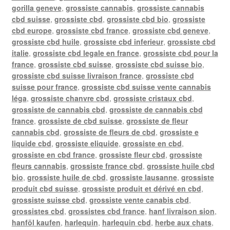
gorilla geneve
,
grossiste cannabis
,
grossiste cannabis
cbd suisse
,
grossiste cbd
,
grossiste cbd bio
,
grossiste
cbd europe
,
grossiste cbd france
,
grossiste cbd geneve
,
grossiste cbd huile
,
grossiste cbd inferieur
,
grossiste cbd
italie
,
grossiste cbd legale en france
,
grossiste cbd pour la
france
,
grossiste cbd suisse
,
grossiste cbd suisse bio
,
grossiste cbd suisse livraison france
,
grossiste cbd
suisse pour france
,
grossiste cbd suisse vente cannabis
léga
,
grossiste chanvre cbd
,
grossiste cristaux cbd
,
grossiste de cannabis cbd
,
grossiste de cannabis cbd
france
,
grossiste de cbd suisse
,
grossiste de fleur
cannabis cbd
,
grossiste de fleurs de cbd
,
grossiste e
liquide cbd
,
grossiste eliquide
,
grossiste en cbd
,
grossiste en cbd france
,
grossiste fleur cbd
,
grossiste
fleurs cannabis
,
grossiste france cbd
,
grossiste huile cbd
bio
,
grossiste huile de cbd
,
grossiste lausanne
,
grossiste
produit cbd suisse
,
grossiste produit et dérivé en cbd
,
grossiste suisse cbd
,
grossiste vente canabis cbd
,
grossistes cbd
,
grossistes cbd france
,
hanf livraison sion
,
hanföl kaufen
,
harlequin
,
harlequin cbd
,
herbe aux chats
,