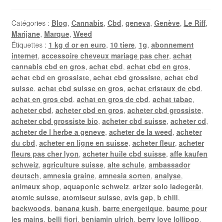
Catégories :
Blog
,
Cannabis
,
Cbd
,
geneva
,
Genève
,
Le Riff
,
Marijane
,
Marque
,
Weed
Étiquettes :
1 kg d or en euro
,
10 tiere
,
1g
,
abonnement
internet
,
accessoire cheveux mariage pas cher
,
achat
cannabis cbd en gros
,
achat cbd
,
achat cbd en gros
,
achat cbd en grossiste
,
achat cbd grossiste
,
achat cbd
suisse
,
achat cbd suisse en gros
,
achat cristaux de cbd
,
achat en gros cbd
,
achat en gros de cbd
,
achat tabac
,
acheter cbd
,
acheter cbd en gros
,
acheter cbd grossiste
,
acheter cbd grossiste bio
,
acheter cbd suisse
,
acheter cd
,
acheter de l herbe a geneve
,
acheter de la weed
,
acheter
du cbd
,
acheter en ligne en suisse
,
acheter fleur
,
acheter
fleurs pas cher lyon
,
acheter huile cbd suisse
,
affe kaufen
schweiz
,
agriculture suisse
,
alte schule
,
ambassador
deutsch
,
amnesia graine
,
amnesia sorten
,
analyse
,
animaux shop
,
aquaponic schweiz
,
arizer solo ladegerät
,
atomic suisse
,
atomiseur suisse
,
avis gap
,
b chill
,
backwoods
,
banana kush
,
barre energetique
,
baume pour
les mains
,
belli fiori
,
benjamin ulrich
,
berry love lollipop
,