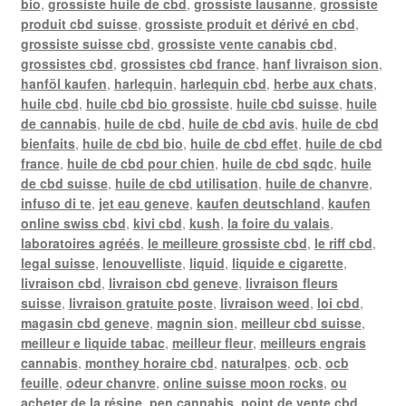
bio
,
grossiste huile de cbd
,
grossiste lausanne
,
grossiste
produit cbd suisse
,
grossiste produit et dérivé en cbd
,
grossiste suisse cbd
,
grossiste vente canabis cbd
,
grossistes cbd
,
grossistes cbd france
,
hanf livraison sion
,
hanföl kaufen
,
harlequin
,
harlequin cbd
,
herbe aux chats
,
huile cbd
,
huile cbd bio grossiste
,
huile cbd suisse
,
huile
de cannabis
,
huile de cbd
,
huile de cbd avis
,
huile de cbd
bienfaits
,
huile de cbd bio
,
huile de cbd effet
,
huile de cbd
france
,
huile de cbd pour chien
,
huile de cbd sqdc
,
huile
de cbd suisse
,
huile de cbd utilisation
,
huile de chanvre
,
infuso di te
,
jet eau geneve
,
kaufen deutschland
,
kaufen
online swiss cbd
,
kivi cbd
,
kush
,
la foire du valais
,
laboratoires agréés
,
le meilleure grossiste cbd
,
le riff cbd
,
legal suisse
,
lenouvelliste
,
liquid
,
liquide e cigarette
,
livraison cbd
,
livraison cbd geneve
,
livraison fleurs
suisse
,
livraison gratuite poste
,
livraison weed
,
loi cbd
,
magasin cbd geneve
,
magnin sion
,
meilleur cbd suisse
,
meilleur e liquide tabac
,
meilleur fleur
,
meilleurs engrais
cannabis
,
monthey horaire cbd
,
naturalpes
,
ocb
,
ocb
feuille
,
odeur chanvre
,
online suisse moon rocks
,
ou
acheter de la résine
,
pen cannabis
,
point de vente cbd
,