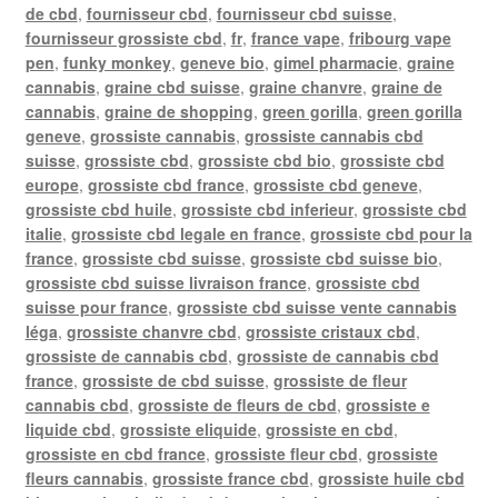
de cbd
,
fournisseur cbd
,
fournisseur cbd suisse
,
fournisseur grossiste cbd
,
fr
,
france vape
,
fribourg vape
pen
,
funky monkey
,
geneve bio
,
gimel pharmacie
,
graine
cannabis
,
graine cbd suisse
,
graine chanvre
,
graine de
cannabis
,
graine de shopping
,
green gorilla
,
green gorilla
geneve
,
grossiste cannabis
,
grossiste cannabis cbd
suisse
,
grossiste cbd
,
grossiste cbd bio
,
grossiste cbd
europe
,
grossiste cbd france
,
grossiste cbd geneve
,
grossiste cbd huile
,
grossiste cbd inferieur
,
grossiste cbd
italie
,
grossiste cbd legale en france
,
grossiste cbd pour la
france
,
grossiste cbd suisse
,
grossiste cbd suisse bio
,
grossiste cbd suisse livraison france
,
grossiste cbd
suisse pour france
,
grossiste cbd suisse vente cannabis
léga
,
grossiste chanvre cbd
,
grossiste cristaux cbd
,
grossiste de cannabis cbd
,
grossiste de cannabis cbd
france
,
grossiste de cbd suisse
,
grossiste de fleur
cannabis cbd
,
grossiste de fleurs de cbd
,
grossiste e
liquide cbd
,
grossiste eliquide
,
grossiste en cbd
,
grossiste en cbd france
,
grossiste fleur cbd
,
grossiste
fleurs cannabis
,
grossiste france cbd
,
grossiste huile cbd