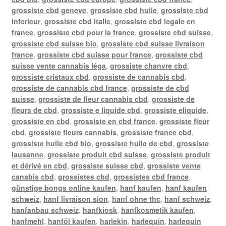
grossiste cbd geneve
,
grossiste cbd huile
,
grossiste cbd
inferieur
,
grossiste cbd italie
,
grossiste cbd legale en
france
,
grossiste cbd pour la france
,
grossiste cbd suisse
,
grossiste cbd suisse bio
,
grossiste cbd suisse livraison
france
,
grossiste cbd suisse pour france
,
grossiste cbd
suisse vente cannabis léga
,
grossiste chanvre cbd
,
grossiste cristaux cbd
,
grossiste de cannabis cbd
,
grossiste de cannabis cbd france
,
grossiste de cbd
suisse
,
grossiste de fleur cannabis cbd
,
grossiste de
fleurs de cbd
,
grossiste e liquide cbd
,
grossiste eliquide
,
grossiste en cbd
,
grossiste en cbd france
,
grossiste fleur
cbd
,
grossiste fleurs cannabis
,
grossiste france cbd
,
grossiste huile cbd bio
,
grossiste huile de cbd
,
grossiste
lausanne
,
grossiste produit cbd suisse
,
grossiste produit
et dérivé en cbd
,
grossiste suisse cbd
,
grossiste vente
canabis cbd
,
grossistes cbd
,
grossistes cbd france
,
günstige bongs online kaufen
,
hanf kaufen
,
hanf kaufen
schweiz
,
hanf livraison sion
,
hanf ohne thc
,
hanf schweiz
,
hanfanbau schweiz
,
hanfkiosk
,
hanfkosmetik kaufen
,
hanfmehl
,
hanföl kaufen
,
harlekin
,
harlequin
,
harlequin