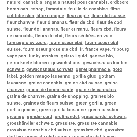
naturel cannabis
,
engrais naturel pour cannabis
,
erdbeere
botanisch
,
eshop
,
farandole
,
feuille de canabise
,
filtre
actitube slim
,
filtre conique
,
fleur apple
,
fleur cbd suisse
,
fleur chanvre
,
fleur d ananas
,
fleur de cbd
,
fleur de cbd
suisse
,
fleur de l ananas
,
fleur et manu
,
fleurs cbd
,
fleurs
de cannabis
,
fleurs de cbd
,
fleurs séchées en vrac
,
formaggio svizzero
,
fournisseur cbd
,
fournisseur cbd
suisse
,
fournisseur grossiste cbd
,
fr
,
france vape
,
fribourg
vape pen
,
funky monkey
,
gelato liquid
,
geneve bio
,
getrocknete blumen
,
gewächshaus
,
gewächshaus kaufen
schweiz
,
gewächshaus schweiz
,
gimel pharmacie
,
gold
label
,
golden mango lausanne
,
gorilla glue
,
gotham
lausanne
,
graine cannabis
,
graine cbd suisse
,
graine
chanvre
,
graine de bonne santé
,
graine de cannabis
,
graine de chanvre
,
graine de shopping
,
graines bio
suisse
,
graines de fleurs suisse
,
green gorilla
,
green
gorilla geneve
,
green gorilla lausanne
,
green passion
,
greengo
,
grinder card
,
großhandel
,
grosshandel schweiz
,
grosshändler schweiz
,
grossiste
,
grossiste cannabis
,
grossiste cannabis cbd suisse
,
grossiste cbd
,
grossiste
cbd bio
,
grossiste cbd europe
,
grossiste cbd france
,