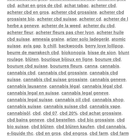
cbd
,
achat en gros de cbd
,
achat tabac
,
acheter cbd
,
acheter cbd en gros
,
acheter cbd grossiste
,
acheter cbd
grossiste bio
,
acheter cbd suisse
,
acheter cd
,
acheter de l
herbe a geneve
,
acheter de la weed
,
acheter du cbd
,
acheter fleur
,
acheter fleurs pas cher lyon
,
acheter huile
cbd suisse
,
amnesia graine
,
arizer solo ladegerät
,
atomic
suisse
,
avis gap
,
b chill
,
backwoods
,
berry love lollipop
,
beurre de marrakech cbd
,
biokonopia
,
bisse de sion
,
blunt
roulage
,
blüten
,
boutique bijoux en ligne
,
bouture cbd
,
bouture cbd suisse
,
boutures fleurs
,
canna
,
cannabis
,
cannabis cbd
,
cannabis cbd grossiste
,
cannabis cbd
suisse
,
cannabis cbd suisse grossiste
,
cannabis geneve
,
cannabis lausanne
,
cannabis légal
,
cannabis légal cbd
,
cannabis legal en suisse
,
cannabis legal geneve
,
cannabis legal suisse
,
cannabis oil cbd
,
cannabis shop
,
cannabis suisse
,
cannabis suisse cbd
,
cannabis vape
,
cannabisöl
,
cbd
,
cbd 07
,
cbd 20%
,
cbd achat grossiste
,
cbd bains geneve
,
cbd bestellen
,
cbd bio grossiste
,
cbd
bio suisse
,
cbd blüten
,
cbd blüten kaufen
,
cbd cannabis.
e-liquide thc
,
cbd en gros
,
cbd engros
,
cbd farm
,
cbd farm