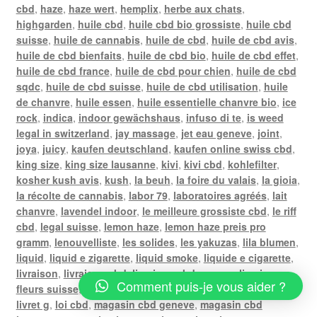
cbd
,
haze
,
haze wert
,
hemplix
,
herbe aux chats
,
highgarden
,
huile cbd
,
huile cbd bio grossiste
,
huile cbd
suisse
,
huile de cannabis
,
huile de cbd
,
huile de cbd avis
,
huile de cbd bienfaits
,
huile de cbd bio
,
huile de cbd effet
,
huile de cbd france
,
huile de cbd pour chien
,
huile de cbd
sqdc
,
huile de cbd suisse
,
huile de cbd utilisation
,
huile
de chanvre
,
huile essen
,
huile essentielle chanvre bio
,
ice
rock
,
indica
,
indoor gewächshaus
,
infuso di te
,
is weed
legal in switzerland
,
jay massage
,
jet eau geneve
,
joint
,
joya
,
juicy
,
kaufen deutschland
,
kaufen online swiss cbd
,
king size
,
king size lausanne
,
kivi
,
kivi cbd
,
kohlefilter
,
kosher kush avis
,
kush
,
la beuh
,
la foire du valais
,
la gioia
,
la récolte de cannabis
,
labor 79
,
laboratoires agréés
,
lait
chanvre
,
lavendel indoor
,
le meilleure grossiste cbd
,
le riff
cbd
,
legal suisse
,
lemon haze
,
lemon haze preis pro
gramm
,
lenouvelliste
,
les solides
,
les yakuzas
,
lila blumen
,
liquid
,
liquid e zigarette
,
liquid smoke
,
liquide e cigarette
,
livraison
,
livraison cbd
,
livraison cbd geneve
,
livraison
Comment puis-je vous aider ?
fleurs suisse
,
livraison gratuite poste
,
livraison weed
,
livret g
,
loi cbd
,
magasin cbd geneve
,
magasin cbd