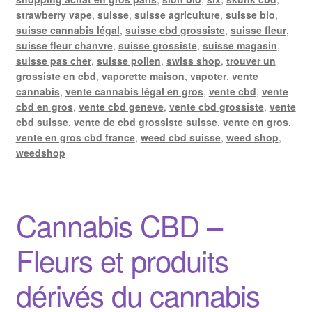
strawberry vape
,
suisse
,
suisse agriculture
,
suisse bio
,
suisse cannabis légal
,
suisse cbd grossiste
,
suisse fleur
,
suisse fleur chanvre
,
suisse grossiste
,
suisse magasin
,
suisse pas cher
,
suisse pollen
,
swiss shop
,
trouver un
grossiste en cbd
,
vaporette maison
,
vapoter
,
vente
cannabis
,
vente cannabis légal en gros
,
vente cbd
,
vente
cbd en gros
,
vente cbd geneve
,
vente cbd grossiste
,
vente
cbd suisse
,
vente de cbd grossiste suisse
,
vente en gros
,
vente en gros cbd france
,
weed cbd suisse
,
weed shop
,
weedshop
Cannabis CBD –
Fleurs et produits
dérivés du cannabis