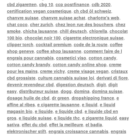
cbd zigaretten
,
cbg 10
,
ccp postfinance
,
cdb 2020
,
certification vegan cosmetique
,
ch cbd öl schweiz
,
chanvre suisse
,
chanvre suisse achat
,
charlotte's web
,
chat coco
,
cher zurich
,
chez leon rue des bouchers
,
chez
smoke
,
chicha lausanne
,
chill deutsch
,
chlorella
,
chocolat
100 bio
,
chocolat noir 100
,
cigarette electronique suisse
,
clipper torch
,
cocktail premium
,
code de la route
,
coffee
shop geneve
,
coffee shop lausanne
,
comment faire de l
engrais pour cannabis
,
cosmetici viso
,
cotton candy
,
cotton candy brandy
,
cotton candy online shop
,
creme
pour les mains
,
creme vichy
,
creme visage vegan
,
cristaux
cbd grossiste
,
culture cannabis suisse loi
,
derivati di fiore
,
devenir revendeur cbd
,
digestion deutsch
,
digit
,
digit
easy
,
distributeur suisse
,
dogg
,
domina
,
domina suisse
,
dosage huile de cbd
,
dr green
,
dropshipping france
,
e
affine al ribes
,
e cigarette lausanne
,
e liquid
,
e liquid
magasin bio
,
e liquide
,
e liquide cbd
,
e liquide cbd en
gros
,
e liquide suisse
,
e liquide thc
,
e zigarette liquid
,
easy
sativa
,
effet du cbd
,
effet la meilleure
,
el badia
,
elektronischer stift
,
engrais croissance cannabis
,
engrais