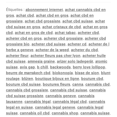
Étiquettes :
abonnement internet
,
achat cannabis cbd en
gros
,
achat cbd
,
achat cbd en gros
,
achat cbd en
grossiste
,
achat cbd grossiste
,
achat cbd suisse
,
achat
cbd suisse en gros
,
achat cristaux de cbd
,
achat en gros
cbd
,
achat en gros de cbd
,
achat tabac
,
acheter cbd
,
acheter cbd en gros
,
acheter cbd grossiste
,
acheter cbd
grossiste bio
,
acheter cbd suisse
,
acheter cd
,
acheter de l
herbe a geneve
,
acheter de la weed
,
acheter du cbd
,
acheter fleur
,
acheter fleurs pas cher lyon
,
acheter huile
cbd suisse
,
amnesia graine
,
arizer solo ladegerät
,
atomic
suisse
,
avis gap
,
b chill
,
backwoods
,
berry love lollipop
,
beurre de marrakech cbd
,
biokonopia
,
bisse de sion
,
blunt
roulage
,
blüten
,
boutique bijoux en ligne
,
bouture cbd
,
bouture cbd suisse
,
boutures fleurs
,
canna
,
cannabis cbd
,
cannabis cbd grossiste
,
cannabis cbd suisse
,
cannabis
cbd suisse grossiste
,
cannabis geneve
,
cannabis
lausanne
,
cannabis légal
,
cannabis légal cbd
,
cannabis
legal en suisse
,
cannabis legal geneve
,
cannabis legal
suisse
,
cannabis oil cbd
,
cannabis shop
,
cannabis suisse
,