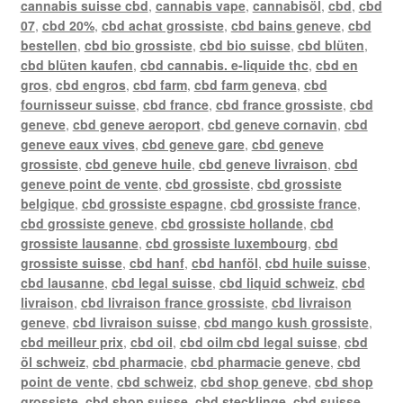
cannabis suisse cbd
,
cannabis vape
,
cannabisöl
,
cbd
,
cbd
07
,
cbd 20%
,
cbd achat grossiste
,
cbd bains geneve
,
cbd
bestellen
,
cbd bio grossiste
,
cbd bio suisse
,
cbd blüten
,
cbd blüten kaufen
,
cbd cannabis. e-liquide thc
,
cbd en
gros
,
cbd engros
,
cbd farm
,
cbd farm geneva
,
cbd
fournisseur suisse
,
cbd france
,
cbd france grossiste
,
cbd
geneve
,
cbd geneve aeroport
,
cbd geneve cornavin
,
cbd
geneve eaux vives
,
cbd geneve gare
,
cbd geneve
grossiste
,
cbd geneve huile
,
cbd geneve livraison
,
cbd
geneve point de vente
,
cbd grossiste
,
cbd grossiste
belgique
,
cbd grossiste espagne
,
cbd grossiste france
,
cbd grossiste geneve
,
cbd grossiste hollande
,
cbd
grossiste lausanne
,
cbd grossiste luxembourg
,
cbd
grossiste suisse
,
cbd hanf
,
cbd hanföl
,
cbd huile suisse
,
cbd lausanne
,
cbd legal suisse
,
cbd liquid schweiz
,
cbd
livraison
,
cbd livraison france grossiste
,
cbd livraison
geneve
,
cbd livraison suisse
,
cbd mango kush grossiste
,
cbd meilleur prix
,
cbd oil
,
cbd oilm cbd legal suisse
,
cbd
öl schweiz
,
cbd pharmacie
,
cbd pharmacie geneve
,
cbd
point de vente
,
cbd schweiz
,
cbd shop geneve
,
cbd shop
grossiste
,
cbd shop suisse
,
cbd stecklinge
,
cbd suisse
,