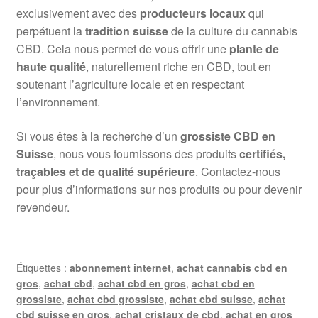
exclusivement avec des
producteurs locaux
qui
perpétuent la
tradition suisse
de la culture du cannabis
CBD. Cela nous permet de vous offrir une
plante de
haute qualité
, naturellement riche en CBD, tout en
soutenant l’agriculture locale et en respectant
l’environnement.
Si vous êtes à la recherche d’un
grossiste CBD en
Suisse
, nous vous fournissons des produits
certifiés,
traçables et de qualité supérieure
. Contactez-nous
pour plus d’informations sur nos produits ou pour devenir
revendeur.
Étiquettes :
abonnement internet
,
achat cannabis cbd en
gros
,
achat cbd
,
achat cbd en gros
,
achat cbd en
grossiste
,
achat cbd grossiste
,
achat cbd suisse
,
achat
cbd suisse en gros
,
achat cristaux de cbd
,
achat en gros