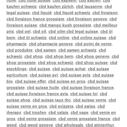
kaufen schweiz
,
cbd kaufen zürich
,
cbd lausanne
,
cbd
legal suisse
,
cbd liquid
,
cbd liquid schweiz
,
cbd livraison
,
cbd livraison france grossiste
,
cbd livraison geneve
,
cbd
livraison suisse
,
cbd mango kush grossiste
,
cbd meilleur
prix
,
cbd oel
,
cbd oil
,
cbd oilm cbd legal suisse
,
cbd öl
bern
,
cbd öl schweiz
,
cbd online
,
cbd online suisse
,
cbd
pharmacie
,
cbd pharmacie geneve
,
cbd point de vente
,
cbd produkte
,
cbd samen
,
cbd samen schweiz
,
cbd
schweiz
,
cbd shop
,
cbd shop bern
,
cbd shop geneve
,
cbd
shop grossiste
,
cbd shop schweiz
,
cbd shop suisse
,
cbd
stecklinge
,
cbd suisse
,
cbd suisse achat
,
cbd suisse
agriculture
,
cbd suisse avi
,
cbd suisse avis
,
cbd suisse
bio
,
cbd suisse effet
,
cbd suisse en gros
,
cbd suisse
grossiste
,
cbd suisse huile
,
cbd suisse livraison france
,
cbd suisse livraison france avis
,
cbd suisse loi
,
cbd
suisse shop
,
cbd suisse taux thc
,
cbd suisse vente
,
cbd
suisse vente en gros
,
cbd svizzera
,
cbd swiss
,
cbd
therapy
,
cbd tropfen
,
cbd valais
,
cbd vape
,
cbd vente en
gros
,
cbd vente grossiste
,
cbd vente grossiste france
,
cbd
weed
,
cbd weed geneve
,
cbd wholesale
,
cbd winterthur
,