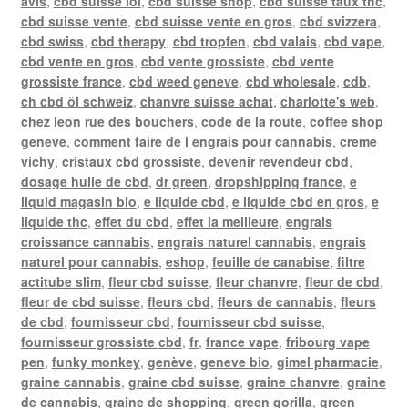
avis
,
cbd suisse loi
,
cbd suisse shop
,
cbd suisse taux thc
,
cbd suisse vente
,
cbd suisse vente en gros
,
cbd svizzera
,
cbd swiss
,
cbd therapy
,
cbd tropfen
,
cbd valais
,
cbd vape
,
cbd vente en gros
,
cbd vente grossiste
,
cbd vente
grossiste france
,
cbd weed geneve
,
cbd wholesale
,
cdb
,
ch cbd öl schweiz
,
chanvre suisse achat
,
charlotte's web
,
chez leon rue des bouchers
,
code de la route
,
coffee shop
geneve
,
comment faire de l engrais pour cannabis
,
creme
vichy
,
cristaux cbd grossiste
,
devenir revendeur cbd
,
dosage huile de cbd
,
dr green
,
dropshipping france
,
e
liquid magasin bio
,
e liquide cbd
,
e liquide cbd en gros
,
e
liquide thc
,
effet du cbd
,
effet la meilleure
,
engrais
croissance cannabis
,
engrais naturel cannabis
,
engrais
naturel pour cannabis
,
eshop
,
feuille de canabise
,
filtre
actitube slim
,
fleur cbd suisse
,
fleur chanvre
,
fleur de cbd
,
fleur de cbd suisse
,
fleurs cbd
,
fleurs de cannabis
,
fleurs
de cbd
,
fournisseur cbd
,
fournisseur cbd suisse
,
fournisseur grossiste cbd
,
fr
,
france vape
,
fribourg vape
pen
,
funky monkey
,
genève
,
geneve bio
,
gimel pharmacie
,
graine cannabis
,
graine cbd suisse
,
graine chanvre
,
graine
de cannabis
,
graine de shopping
,
green gorilla
,
green