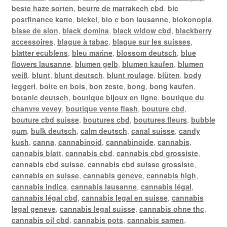
beste haze sorten
,
beurre de marrakech cbd
,
bic
postfinance karte
,
bickel
,
bio c bon lausanne
,
biokonopia
,
bisse de sion
,
black domina
,
black widow cbd
,
blackberry
accessoires
,
blague à tabac
,
blague sur les suisses
,
blatter ecublens
,
bleu marine
,
blossom deutsch
,
blue
flowers lausanne
,
blumen gelb
,
blumen kaufen
,
blumen
weiß
,
blunt
,
blunt deutsch
,
blunt roulage
,
blüten
,
body
leggeri
,
boite en bois
,
bon zeste
,
bong
,
bong kaufen
,
botanic deutsch
,
boutique bijoux en ligne
,
boutique du
chanvre vevey
,
boutique vente flash
,
bouture cbd
,
bouture cbd suisse
,
boutures cbd
,
boutures fleurs
,
bubble
gum
,
bulk deutsch
,
calm deutsch
,
canal suisse
,
candy
kush
,
canna
,
cannabinoid
,
cannabinoide
,
cannabis
,
cannabis blatt
,
cannabis cbd
,
cannabis cbd grossiste
,
cannabis cbd suisse
,
cannabis cbd suisse grossiste
,
cannabis en suisse
,
cannabis geneve
,
cannabis high
,
cannabis indica
,
cannabis lausanne
,
cannabis légal
,
cannabis légal cbd
,
cannabis legal en suisse
,
cannabis
legal geneve
,
cannabis legal suisse
,
cannabis ohne thc
,
cannabis oil cbd
,
cannabis pots
,
cannabis samen
,