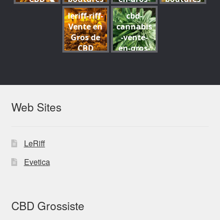
-07
légal-
1400-500-
Suisse-
-de-
grossiste
-de-
suisse-25
leriff-riff-
cbd-
04
Grossiste
cannabis
s-
cannabis
Vente en
cannabis
de
-cbd-
professio
-cbd-07
Gros de
-vente-
cannabis
weed-08
nnelle-
CBD
en-gros-
légal-
distribut
Suisse-
grossiste
suisse-27
eurs-
Grossiste
s-
fournisse
de
professio
urs-
cannabis
nnelle-
importat
légal-
distribut
Web Sites
eurs-
suisse-09
eurs-
exportat
fournisse
eurs-
urs-
retailers-
LeRiff
importat
retail-
eurs-
hemp-
Evetica
exportat
stores-
eurs-
THC-10
retailers-
retail-
CBD Grossiste
hemp-