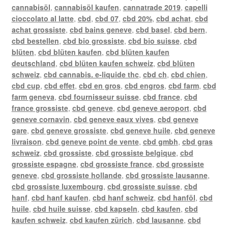
cannabisöl
,
cannabisöl kaufen
,
cannatrade 2019
,
capelli
cioccolato al latte
,
cbd
,
cbd 07
,
cbd 20%
,
cbd achat
,
cbd
achat grossiste
,
cbd bains geneve
,
cbd basel
,
cbd bern
,
cbd bestellen
,
cbd bio grossiste
,
cbd bio suisse
,
cbd
blüten
,
cbd blüten kaufen
,
cbd blüten kaufen
deutschland
,
cbd blüten kaufen schweiz
,
cbd blüten
schweiz
,
cbd cannabis. e-liquide thc
,
cbd ch
,
cbd chien
,
cbd cup
,
cbd effet
,
cbd en gros
,
cbd engros
,
cbd farm
,
cbd
farm geneva
,
cbd fournisseur suisse
,
cbd france
,
cbd
france grossiste
,
cbd geneve
,
cbd geneve aeroport
,
cbd
geneve cornavin
,
cbd geneve eaux vives
,
cbd geneve
gare
,
cbd geneve grossiste
,
cbd geneve huile
,
cbd geneve
livraison
,
cbd geneve point de vente
,
cbd gmbh
,
cbd gras
schweiz
,
cbd grossiste
,
cbd grossiste belgique
,
cbd
grossiste espagne
,
cbd grossiste france
,
cbd grossiste
geneve
,
cbd grossiste hollande
,
cbd grossiste lausanne
,
cbd grossiste luxembourg
,
cbd grossiste suisse
,
cbd
hanf
,
cbd hanf kaufen
,
cbd hanf schweiz
,
cbd hanföl
,
cbd
huile
,
cbd huile suisse
,
cbd kapseln
,
cbd kaufen
,
cbd
kaufen schweiz
,
cbd kaufen zürich
,
cbd lausanne
,
cbd