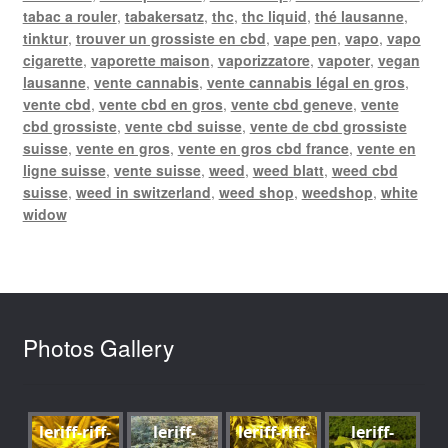
tabac a rouler
,
tabakersatz
,
thc
,
thc liquid
,
thé lausanne
,
tinktur
,
trouver un grossiste en cbd
,
vape pen
,
vapo
,
vapo
cigarette
,
vaporette maison
,
vaporizzatore
,
vapoter
,
vegan
lausanne
,
vente cannabis
,
vente cannabis légal en gros
,
vente cbd
,
vente cbd en gros
,
vente cbd geneve
,
vente
cbd grossiste
,
vente cbd suisse
,
vente de cbd grossiste
suisse
,
vente en gros
,
vente en gros cbd france
,
vente en
ligne suisse
,
vente suisse
,
weed
,
weed blatt
,
weed cbd
suisse
,
weed in switzerland
,
weed shop
,
weedshop
,
white
widow
Photos Gallery
leriff-riff-
leriff-
leriff-riff-
leriff-