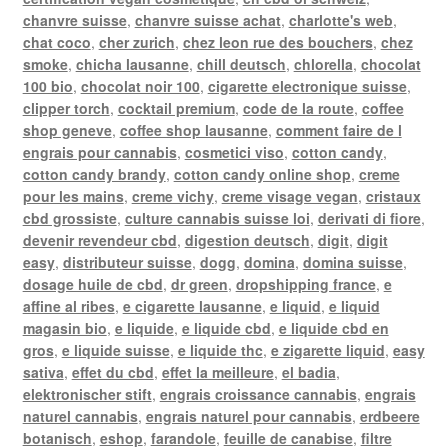
chanvre suisse
,
chanvre suisse achat
,
charlotte's web
,
chat coco
,
cher zurich
,
chez leon rue des bouchers
,
chez
smoke
,
chicha lausanne
,
chill deutsch
,
chlorella
,
chocolat
100 bio
,
chocolat noir 100
,
cigarette electronique suisse
,
clipper torch
,
cocktail premium
,
code de la route
,
coffee
shop geneve
,
coffee shop lausanne
,
comment faire de l
engrais pour cannabis
,
cosmetici viso
,
cotton candy
,
cotton candy brandy
,
cotton candy online shop
,
creme
pour les mains
,
creme vichy
,
creme visage vegan
,
cristaux
cbd grossiste
,
culture cannabis suisse loi
,
derivati di fiore
,
devenir revendeur cbd
,
digestion deutsch
,
digit
,
digit
easy
,
distributeur suisse
,
dogg
,
domina
,
domina suisse
,
dosage huile de cbd
,
dr green
,
dropshipping france
,
e
affine al ribes
,
e cigarette lausanne
,
e liquid
,
e liquid
magasin bio
,
e liquide
,
e liquide cbd
,
e liquide cbd en
gros
,
e liquide suisse
,
e liquide thc
,
e zigarette liquid
,
easy
sativa
,
effet du cbd
,
effet la meilleure
,
el badia
,
elektronischer stift
,
engrais croissance cannabis
,
engrais
naturel cannabis
,
engrais naturel pour cannabis
,
erdbeere
botanisch
,
eshop
,
farandole
,
feuille de canabise
,
filtre