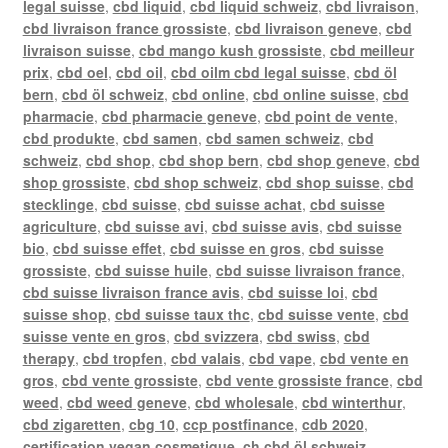
legal suisse
,
cbd liquid
,
cbd liquid schweiz
,
cbd livraison
,
cbd livraison france grossiste
,
cbd livraison geneve
,
cbd
livraison suisse
,
cbd mango kush grossiste
,
cbd meilleur
prix
,
cbd oel
,
cbd oil
,
cbd oilm cbd legal suisse
,
cbd öl
bern
,
cbd öl schweiz
,
cbd online
,
cbd online suisse
,
cbd
pharmacie
,
cbd pharmacie geneve
,
cbd point de vente
,
cbd produkte
,
cbd samen
,
cbd samen schweiz
,
cbd
schweiz
,
cbd shop
,
cbd shop bern
,
cbd shop geneve
,
cbd
shop grossiste
,
cbd shop schweiz
,
cbd shop suisse
,
cbd
stecklinge
,
cbd suisse
,
cbd suisse achat
,
cbd suisse
agriculture
,
cbd suisse avi
,
cbd suisse avis
,
cbd suisse
bio
,
cbd suisse effet
,
cbd suisse en gros
,
cbd suisse
grossiste
,
cbd suisse huile
,
cbd suisse livraison france
,
cbd suisse livraison france avis
,
cbd suisse loi
,
cbd
suisse shop
,
cbd suisse taux thc
,
cbd suisse vente
,
cbd
suisse vente en gros
,
cbd svizzera
,
cbd swiss
,
cbd
therapy
,
cbd tropfen
,
cbd valais
,
cbd vape
,
cbd vente en
gros
,
cbd vente grossiste
,
cbd vente grossiste france
,
cbd
weed
,
cbd weed geneve
,
cbd wholesale
,
cbd winterthur
,
cbd zigaretten
,
cbg 10
,
ccp postfinance
,
cdb 2020
,
certification vegan cosmetique
,
ch cbd öl schweiz
,