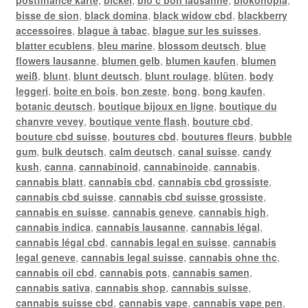
bisse de sion
,
black domina
,
black widow cbd
,
blackberry
accessoires
,
blague à tabac
,
blague sur les suisses
,
blatter ecublens
,
bleu marine
,
blossom deutsch
,
blue
flowers lausanne
,
blumen gelb
,
blumen kaufen
,
blumen
weiß
,
blunt
,
blunt deutsch
,
blunt roulage
,
blüten
,
body
leggeri
,
boite en bois
,
bon zeste
,
bong
,
bong kaufen
,
botanic deutsch
,
boutique bijoux en ligne
,
boutique du
chanvre vevey
,
boutique vente flash
,
bouture cbd
,
bouture cbd suisse
,
boutures cbd
,
boutures fleurs
,
bubble
gum
,
bulk deutsch
,
calm deutsch
,
canal suisse
,
candy
kush
,
canna
,
cannabinoid
,
cannabinoide
,
cannabis
,
cannabis blatt
,
cannabis cbd
,
cannabis cbd grossiste
,
cannabis cbd suisse
,
cannabis cbd suisse grossiste
,
cannabis en suisse
,
cannabis geneve
,
cannabis high
,
cannabis indica
,
cannabis lausanne
,
cannabis légal
,
cannabis légal cbd
,
cannabis legal en suisse
,
cannabis
legal geneve
,
cannabis legal suisse
,
cannabis ohne thc
,
cannabis oil cbd
,
cannabis pots
,
cannabis samen
,
cannabis sativa
,
cannabis shop
,
cannabis suisse
,
cannabis suisse cbd
,
cannabis vape
,
cannabis vape pen
,