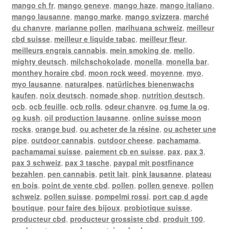
mango ch fr
,
mango geneve
,
mango haze
,
mango italiano
,
mango lausanne
,
mango marke
,
mango svizzera
,
marché
du chanvre
,
marianne pollen
,
marihuana schweiz
,
meilleur
cbd suisse
,
meilleur e liquide tabac
,
meilleur fleur
,
meilleurs engrais cannabis
,
mein smoking de
,
mello
,
mighty deutsch
,
milchschokolade
,
monella
,
monella bar
,
monthey horaire cbd
,
moon rock weed
,
moyenne
,
myo
,
myo lausanne
,
naturalpes
,
natürliches bienenwachs
kaufen
,
noix deutsch
,
nomade shop
,
nutrition deutsch
,
ocb
,
ocb feuille
,
ocb rolls
,
odeur chanvre
,
og fume la og
,
og kush
,
oil production lausanne
,
online suisse moon
rocks
,
orange bud
,
ou acheter de la résine
,
ou acheter une
pipe
,
outdoor cannabis
,
outdoor cheese
,
pachamama
,
pachamamai suisse
,
paiement cb en suisse
,
pax
,
pax 3
,
pax 3 schweiz
,
pax 3 tasche
,
paypal mit postfinance
bezahlen
,
pen cannabis
,
petit lait
,
pink lausanne
,
plateau
en bois
,
point de vente cbd
,
pollen
,
pollen geneve
,
pollen
schweiz
,
pollen suisse
,
pompelmi rossi
,
port cap d agde
boutique
,
pour faire des bijoux
,
probiotique suisse
,
producteur cbd
,
producteur grossiste cbd
,
produit 100
,