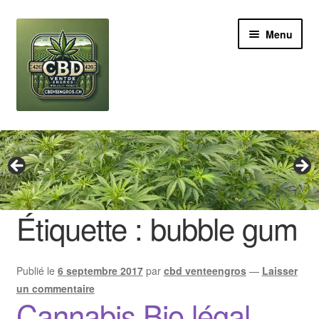
Aller
Aller
Menu
à
au
la
contenu
navigation
Revendeur
Grossiste Cannabis CBD
Huile de CBD
Étiquette :
bubble gum
Boutures de CBD
Publié le
6 septembre 2017
par
cbd venteengros
—
Laisser
Brands
un commentaire
Cannabis Bio légal
Contact