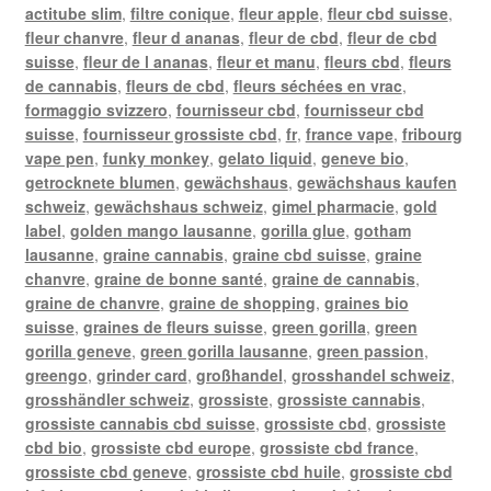
actitube slim
,
filtre conique
,
fleur apple
,
fleur cbd suisse
,
fleur chanvre
,
fleur d ananas
,
fleur de cbd
,
fleur de cbd
suisse
,
fleur de l ananas
,
fleur et manu
,
fleurs cbd
,
fleurs
de cannabis
,
fleurs de cbd
,
fleurs séchées en vrac
,
formaggio svizzero
,
fournisseur cbd
,
fournisseur cbd
suisse
,
fournisseur grossiste cbd
,
fr
,
france vape
,
fribourg
vape pen
,
funky monkey
,
gelato liquid
,
geneve bio
,
getrocknete blumen
,
gewächshaus
,
gewächshaus kaufen
schweiz
,
gewächshaus schweiz
,
gimel pharmacie
,
gold
label
,
golden mango lausanne
,
gorilla glue
,
gotham
lausanne
,
graine cannabis
,
graine cbd suisse
,
graine
chanvre
,
graine de bonne santé
,
graine de cannabis
,
graine de chanvre
,
graine de shopping
,
graines bio
suisse
,
graines de fleurs suisse
,
green gorilla
,
green
gorilla geneve
,
green gorilla lausanne
,
green passion
,
greengo
,
grinder card
,
großhandel
,
grosshandel schweiz
,
grosshändler schweiz
,
grossiste
,
grossiste cannabis
,
grossiste cannabis cbd suisse
,
grossiste cbd
,
grossiste
cbd bio
,
grossiste cbd europe
,
grossiste cbd france
,
grossiste cbd geneve
,
grossiste cbd huile
,
grossiste cbd