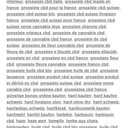
inferieur
,
grossiste cbd italie
,
grossiste cbd legale en
france
,
grossiste cbd pour la france
,
grossiste cbd suisse
,
grossiste cbd suisse bio
,
grossiste cbd suisse livraison
france
,
grossiste cbd suisse pour france
,
grossiste cbd
suisse vente cannabis léga
,
grossiste chanvre cbd
,
grossiste cristaux cbd
,
grossiste de cannabis cbd
,
grossiste de cannabis cbd france
,
grossiste de cbd
suisse
,
grossiste de fleur cannabis cbd
,
grossiste de
fleurs de cbd
,
grossiste e liquide cbd
,
grossiste eliquide
,
grossiste en cbd
,
grossiste en cbd france
,
grossiste fleur
cbd
,
grossiste fleurs cannabis
,
grossiste france cbd
,
grossiste huile cbd bio
,
grossiste huile de cbd
,
grossiste
lausanne
,
grossiste produit cbd suisse
,
grossiste produit
et dérivé en cbd
,
grossiste suisse cbd
,
grossiste vente
canabis cbd
,
grossistes cbd
,
grossistes cbd france
,
günstige bongs online kaufen
,
hanf kaufen
,
hanf kaufen
schweiz
,
hanf livraison sion
,
hanf ohne thc
,
hanf schweiz
,
hanfanbau schweiz
,
hanfkiosk
,
hanfkosmetik kaufen
,
hanfmehl
,
hanföl kaufen
,
harlekin
,
harlequin
,
harlequin
cbd
,
haze
,
haze wert
,
hemplix
,
herbe aux chats
,
highgarden
,
huile cbd
,
huile cbd bio grossiste
,
huile cbd