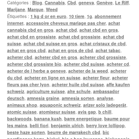
Catégories :
Blog
,
Cannabis
,
Cbd
,
geneva
,
Genève
,
Le Riff
,
Marijane
,
Marque
,
Weed
Étiquettes :
1 kg d or en euro
,
10 tiere
,
1g
,
abonnement
internet
,
accessoire cheveux mariage pas cher
,
achat
cannabis cbd en gros
,
achat cbd
,
achat cbd en gros
,
achat cbd en grossiste
,
achat cbd grossiste
,
achat cbd
suisse
,
achat cbd suisse en gros
,
achat cristaux de cbd
,
achat en gros cbd
,
achat en gros de cbd
,
achat tabac
,
acheter cbd
,
acheter cbd en gros
,
acheter cbd grossiste
,
acheter cbd grossiste bio
,
acheter cbd suisse
,
acheter cd
,
acheter de l herbe a geneve
,
acheter de la weed
,
acheter
du cbd
,
acheter en ligne en suisse
,
acheter fleur
,
acheter
fleurs pas cher lyon
,
acheter huile cbd suisse
,
affe kaufen
schweiz
,
agriculture suisse
,
alte schule
,
ambassador
deutsch
,
amnesia graine
,
amnesia sorten
,
analyse
,
animaux shop
,
aquaponic schweiz
,
arizer solo ladegerät
,
atomic suisse
,
atomiseur suisse
,
avis gap
,
b chill
,
backwoods
,
banana kush
,
barre energetique
,
baume pour
les mains
,
belli fiori
,
benjamin ulrich
,
berry love lollipop
,
beste haze sorten
,
beurre de marrakech cbd
,
bic
postfinance karte
,
bickel
,
bio c bon lausanne
,
biokonopia
,