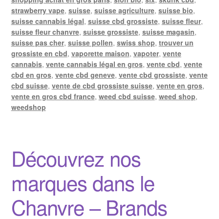
strawberry vape
,
suisse
,
suisse agriculture
,
suisse bio
,
suisse cannabis légal
,
suisse cbd grossiste
,
suisse fleur
,
suisse fleur chanvre
,
suisse grossiste
,
suisse magasin
,
suisse pas cher
,
suisse pollen
,
swiss shop
,
trouver un
grossiste en cbd
,
vaporette maison
,
vapoter
,
vente
cannabis
,
vente cannabis légal en gros
,
vente cbd
,
vente
cbd en gros
,
vente cbd geneve
,
vente cbd grossiste
,
vente
cbd suisse
,
vente de cbd grossiste suisse
,
vente en gros
,
vente en gros cbd france
,
weed cbd suisse
,
weed shop
,
weedshop
Découvrez nos
marques dans le
Chanvre – Brands