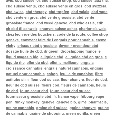
avis
,
cbd suisse loi
,
cbd suisse shop
,
cbd suisse taux thc
,
cbd suisse vente
,
cbd suisse vente en gros
,
cbd svizzera
,
cbd swiss
,
cbd therapy
,
cbd tropfen
,
cbd valais
,
cbd vape
,
cbd vente en gros
,
cbd vente grossiste
,
cbd vente
grossiste france
,
cbd weed geneve
,
cbd wholesale
,
cdb
,
ch cbd öl schweiz
,
chanvre suisse achat
,
charlotte's web
,
chez leon rue des bouchers
,
code de la route
,
coffee shop
geneve
,
comment faire de l engrais pour cannabis
,
creme
vichy
,
cristaux cbd grossiste
,
devenir revendeur cbd
,
dosage huile de cbd
,
dr green
,
dropshipping france
,
e
liquid magasin bio
,
e liquide cbd
,
e liquide cbd en gros
,
e
liquide thc
,
effet du cbd
,
effet la meilleure
,
engrais
croissance cannabis
,
engrais naturel cannabis
,
engrais
naturel pour cannabis
,
eshop
,
feuille de canabise
,
filtre
actitube slim
,
fleur cbd suisse
,
fleur chanvre
,
fleur de cbd
,
fleur de cbd suisse
,
fleurs cbd
,
fleurs de cannabis
,
fleurs
de cbd
,
fournisseur cbd
,
fournisseur cbd suisse
,
fournisseur grossiste cbd
,
fr
,
france vape
,
fribourg vape
pen
,
funky monkey
,
genève
,
geneve bio
,
gimel pharmacie
,
graine cannabis
,
graine cbd suisse
,
graine chanvre
,
graine
de cannabis
,
graine de shopping
,
green gorilla
,
green