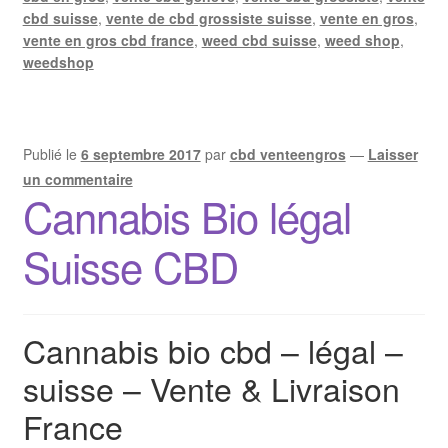
cbd suisse
,
vente de cbd grossiste suisse
,
vente en gros
,
vente en gros cbd france
,
weed cbd suisse
,
weed shop
,
weedshop
Publié le
6 septembre 2017
par
cbd venteengros
—
Laisser
un commentaire
Cannabis Bio légal
Suisse CBD
Cannabis bio cbd – légal –
suisse – Vente & Livraison
France