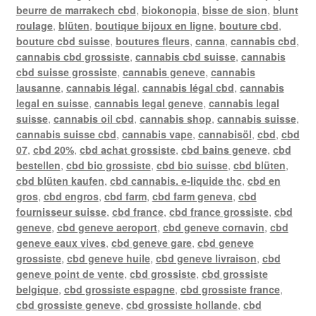
beurre de marrakech cbd
,
biokonopia
,
bisse de sion
,
blunt
roulage
,
blüten
,
boutique bijoux en ligne
,
bouture cbd
,
bouture cbd suisse
,
boutures fleurs
,
canna
,
cannabis cbd
,
cannabis cbd grossiste
,
cannabis cbd suisse
,
cannabis
cbd suisse grossiste
,
cannabis geneve
,
cannabis
lausanne
,
cannabis légal
,
cannabis légal cbd
,
cannabis
legal en suisse
,
cannabis legal geneve
,
cannabis legal
suisse
,
cannabis oil cbd
,
cannabis shop
,
cannabis suisse
,
cannabis suisse cbd
,
cannabis vape
,
cannabisöl
,
cbd
,
cbd
07
,
cbd 20%
,
cbd achat grossiste
,
cbd bains geneve
,
cbd
bestellen
,
cbd bio grossiste
,
cbd bio suisse
,
cbd blüten
,
cbd blüten kaufen
,
cbd cannabis. e-liquide thc
,
cbd en
gros
,
cbd engros
,
cbd farm
,
cbd farm geneva
,
cbd
fournisseur suisse
,
cbd france
,
cbd france grossiste
,
cbd
geneve
,
cbd geneve aeroport
,
cbd geneve cornavin
,
cbd
geneve eaux vives
,
cbd geneve gare
,
cbd geneve
grossiste
,
cbd geneve huile
,
cbd geneve livraison
,
cbd
geneve point de vente
,
cbd grossiste
,
cbd grossiste
belgique
,
cbd grossiste espagne
,
cbd grossiste france
,
cbd grossiste geneve
,
cbd grossiste hollande
,
cbd