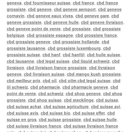
geneva
,
cbd fournisseur suisse
,
cbd france
,
cbd france
grossiste
,
cbd geneve
,
cbd geneve aeroport
,
cbd geneve
cornavin
,
cbd geneve eaux vives
,
cbd geneve gare
,
cbd
geneve grossiste
,
cbd geneve huile
,
cbd geneve livraison
,
cbd geneve point de vente
,
cbd grossiste
,
cbd grossiste
belgique
,
cbd grossiste espagne
,
cbd grossiste france
,
cbd grossiste geneve
,
cbd grossiste hollande
,
cbd
grossiste lausanne
,
cbd grossiste luxembourg
,
cbd
grossiste suisse
,
cbd hanf
,
cbd hanföl
,
cbd huile suisse
,
cbd lausanne
,
cbd legal suisse
,
cbd liquid schweiz
,
cbd
livraison
,
cbd livraison france grossiste
,
cbd livraison
geneve
,
cbd livraison suisse
,
cbd mango kush grossiste
,
cbd meilleur prix
,
cbd oil
,
cbd oilm cbd legal suisse
,
cbd
öl schweiz
,
cbd pharmacie
,
cbd pharmacie geneve
,
cbd
point de vente
,
cbd schweiz
,
cbd shop geneve
,
cbd shop
grossiste
,
cbd shop suisse
,
cbd stecklinge
,
cbd suisse
,
cbd suisse achat
,
cbd suisse agriculture
,
cbd suisse avi
,
cbd suisse avis
,
cbd suisse bio
,
cbd suisse effet
,
cbd
suisse en gros
,
cbd suisse grossiste
,
cbd suisse huile
,
cbd suisse livraison france
,
cbd suisse livraison france