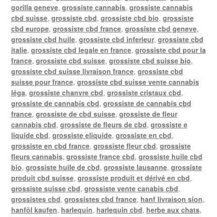
gorilla geneve
,
grossiste cannabis
,
grossiste cannabis
cbd suisse
,
grossiste cbd
,
grossiste cbd bio
,
grossiste
cbd europe
,
grossiste cbd france
,
grossiste cbd geneve
,
grossiste cbd huile
,
grossiste cbd inferieur
,
grossiste cbd
italie
,
grossiste cbd legale en france
,
grossiste cbd pour la
france
,
grossiste cbd suisse
,
grossiste cbd suisse bio
,
grossiste cbd suisse livraison france
,
grossiste cbd
suisse pour france
,
grossiste cbd suisse vente cannabis
léga
,
grossiste chanvre cbd
,
grossiste cristaux cbd
,
grossiste de cannabis cbd
,
grossiste de cannabis cbd
france
,
grossiste de cbd suisse
,
grossiste de fleur
cannabis cbd
,
grossiste de fleurs de cbd
,
grossiste e
liquide cbd
,
grossiste eliquide
,
grossiste en cbd
,
grossiste en cbd france
,
grossiste fleur cbd
,
grossiste
fleurs cannabis
,
grossiste france cbd
,
grossiste huile cbd
bio
,
grossiste huile de cbd
,
grossiste lausanne
,
grossiste
produit cbd suisse
,
grossiste produit et dérivé en cbd
,
grossiste suisse cbd
,
grossiste vente canabis cbd
,
grossistes cbd
,
grossistes cbd france
,
hanf livraison sion
,
hanföl kaufen
,
harlequin
,
harlequin cbd
,
herbe aux chats
,