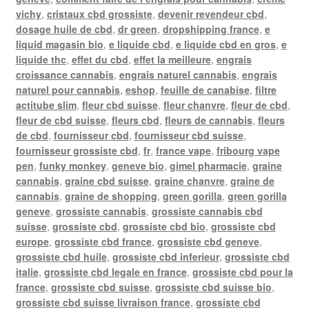
vichy
,
cristaux cbd grossiste
,
devenir revendeur cbd
,
dosage huile de cbd
,
dr green
,
dropshipping france
,
e
liquid magasin bio
,
e liquide cbd
,
e liquide cbd en gros
,
e
liquide thc
,
effet du cbd
,
effet la meilleure
,
engrais
croissance cannabis
,
engrais naturel cannabis
,
engrais
naturel pour cannabis
,
eshop
,
feuille de canabise
,
filtre
actitube slim
,
fleur cbd suisse
,
fleur chanvre
,
fleur de cbd
,
fleur de cbd suisse
,
fleurs cbd
,
fleurs de cannabis
,
fleurs
de cbd
,
fournisseur cbd
,
fournisseur cbd suisse
,
fournisseur grossiste cbd
,
fr
,
france vape
,
fribourg vape
pen
,
funky monkey
,
geneve bio
,
gimel pharmacie
,
graine
cannabis
,
graine cbd suisse
,
graine chanvre
,
graine de
cannabis
,
graine de shopping
,
green gorilla
,
green gorilla
geneve
,
grossiste cannabis
,
grossiste cannabis cbd
suisse
,
grossiste cbd
,
grossiste cbd bio
,
grossiste cbd
europe
,
grossiste cbd france
,
grossiste cbd geneve
,
grossiste cbd huile
,
grossiste cbd inferieur
,
grossiste cbd
italie
,
grossiste cbd legale en france
,
grossiste cbd pour la
france
,
grossiste cbd suisse
,
grossiste cbd suisse bio
,
grossiste cbd suisse livraison france
,
grossiste cbd