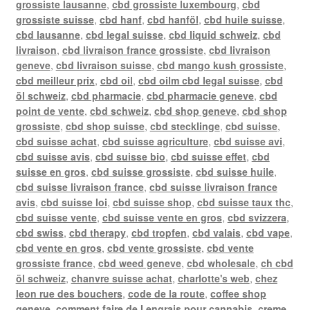
grossiste lausanne
,
cbd grossiste luxembourg
,
cbd
grossiste suisse
,
cbd hanf
,
cbd hanföl
,
cbd huile suisse
,
cbd lausanne
,
cbd legal suisse
,
cbd liquid schweiz
,
cbd
livraison
,
cbd livraison france grossiste
,
cbd livraison
geneve
,
cbd livraison suisse
,
cbd mango kush grossiste
,
cbd meilleur prix
,
cbd oil
,
cbd oilm cbd legal suisse
,
cbd
öl schweiz
,
cbd pharmacie
,
cbd pharmacie geneve
,
cbd
point de vente
,
cbd schweiz
,
cbd shop geneve
,
cbd shop
grossiste
,
cbd shop suisse
,
cbd stecklinge
,
cbd suisse
,
cbd suisse achat
,
cbd suisse agriculture
,
cbd suisse avi
,
cbd suisse avis
,
cbd suisse bio
,
cbd suisse effet
,
cbd
suisse en gros
,
cbd suisse grossiste
,
cbd suisse huile
,
cbd suisse livraison france
,
cbd suisse livraison france
avis
,
cbd suisse loi
,
cbd suisse shop
,
cbd suisse taux thc
,
cbd suisse vente
,
cbd suisse vente en gros
,
cbd svizzera
,
cbd swiss
,
cbd therapy
,
cbd tropfen
,
cbd valais
,
cbd vape
,
cbd vente en gros
,
cbd vente grossiste
,
cbd vente
grossiste france
,
cbd weed geneve
,
cbd wholesale
,
ch cbd
öl schweiz
,
chanvre suisse achat
,
charlotte's web
,
chez
leon rue des bouchers
,
code de la route
,
coffee shop
geneve
,
comment faire de l engrais pour cannabis
,
creme