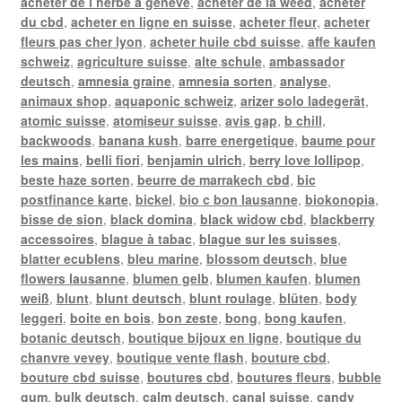
acheter de l herbe a geneve
,
acheter de la weed
,
acheter
du cbd
,
acheter en ligne en suisse
,
acheter fleur
,
acheter
fleurs pas cher lyon
,
acheter huile cbd suisse
,
affe kaufen
schweiz
,
agriculture suisse
,
alte schule
,
ambassador
deutsch
,
amnesia graine
,
amnesia sorten
,
analyse
,
animaux shop
,
aquaponic schweiz
,
arizer solo ladegerät
,
atomic suisse
,
atomiseur suisse
,
avis gap
,
b chill
,
backwoods
,
banana kush
,
barre energetique
,
baume pour
les mains
,
belli fiori
,
benjamin ulrich
,
berry love lollipop
,
beste haze sorten
,
beurre de marrakech cbd
,
bic
postfinance karte
,
bickel
,
bio c bon lausanne
,
biokonopia
,
bisse de sion
,
black domina
,
black widow cbd
,
blackberry
accessoires
,
blague à tabac
,
blague sur les suisses
,
blatter ecublens
,
bleu marine
,
blossom deutsch
,
blue
flowers lausanne
,
blumen gelb
,
blumen kaufen
,
blumen
weiß
,
blunt
,
blunt deutsch
,
blunt roulage
,
blüten
,
body
leggeri
,
boite en bois
,
bon zeste
,
bong
,
bong kaufen
,
botanic deutsch
,
boutique bijoux en ligne
,
boutique du
chanvre vevey
,
boutique vente flash
,
bouture cbd
,
bouture cbd suisse
,
boutures cbd
,
boutures fleurs
,
bubble
gum
,
bulk deutsch
,
calm deutsch
,
canal suisse
,
candy