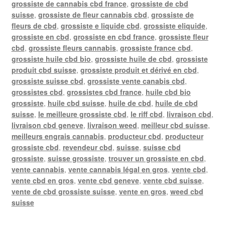
grossiste de cannabis cbd france
,
grossiste de cbd
suisse
,
grossiste de fleur cannabis cbd
,
grossiste de
fleurs de cbd
,
grossiste e liquide cbd
,
grossiste eliquide
,
grossiste en cbd
,
grossiste en cbd france
,
grossiste fleur
cbd
,
grossiste fleurs cannabis
,
grossiste france cbd
,
grossiste huile cbd bio
,
grossiste huile de cbd
,
grossiste
produit cbd suisse
,
grossiste produit et dérivé en cbd
,
grossiste suisse cbd
,
grossiste vente canabis cbd
,
grossistes cbd
,
grossistes cbd france
,
huile cbd bio
grossiste
,
huile cbd suisse
,
huile de cbd
,
huile de cbd
suisse
,
le meilleure grossiste cbd
,
le riff cbd
,
livraison cbd
,
livraison cbd geneve
,
livraison weed
,
meilleur cbd suisse
,
meilleurs engrais cannabis
,
producteur cbd
,
producteur
grossiste cbd
,
revendeur cbd
,
suisse
,
suisse cbd
grossiste
,
suisse grossiste
,
trouver un grossiste en cbd
,
vente cannabis
,
vente cannabis légal en gros
,
vente cbd
,
vente cbd en gros
,
vente cbd geneve
,
vente cbd suisse
,
vente de cbd grossiste suisse
,
vente en gros
,
weed cbd
suisse