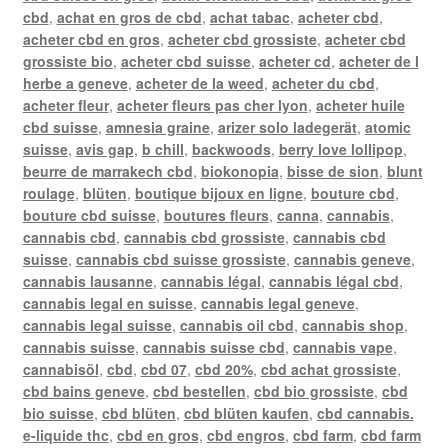
cbd
,
achat en gros de cbd
,
achat tabac
,
acheter cbd
,
acheter cbd en gros
,
acheter cbd grossiste
,
acheter cbd
grossiste bio
,
acheter cbd suisse
,
acheter cd
,
acheter de l
herbe a geneve
,
acheter de la weed
,
acheter du cbd
,
acheter fleur
,
acheter fleurs pas cher lyon
,
acheter huile
cbd suisse
,
amnesia graine
,
arizer solo ladegerät
,
atomic
suisse
,
avis gap
,
b chill
,
backwoods
,
berry love lollipop
,
beurre de marrakech cbd
,
biokonopia
,
bisse de sion
,
blunt
roulage
,
blüten
,
boutique bijoux en ligne
,
bouture cbd
,
bouture cbd suisse
,
boutures fleurs
,
canna
,
cannabis
,
cannabis cbd
,
cannabis cbd grossiste
,
cannabis cbd
suisse
,
cannabis cbd suisse grossiste
,
cannabis geneve
,
cannabis lausanne
,
cannabis légal
,
cannabis légal cbd
,
cannabis legal en suisse
,
cannabis legal geneve
,
cannabis legal suisse
,
cannabis oil cbd
,
cannabis shop
,
cannabis suisse
,
cannabis suisse cbd
,
cannabis vape
,
cannabisöl
,
cbd
,
cbd 07
,
cbd 20%
,
cbd achat grossiste
,
cbd bains geneve
,
cbd bestellen
,
cbd bio grossiste
,
cbd
bio suisse
,
cbd blüten
,
cbd blüten kaufen
,
cbd cannabis.
e-liquide thc
,
cbd en gros
,
cbd engros
,
cbd farm
,
cbd farm