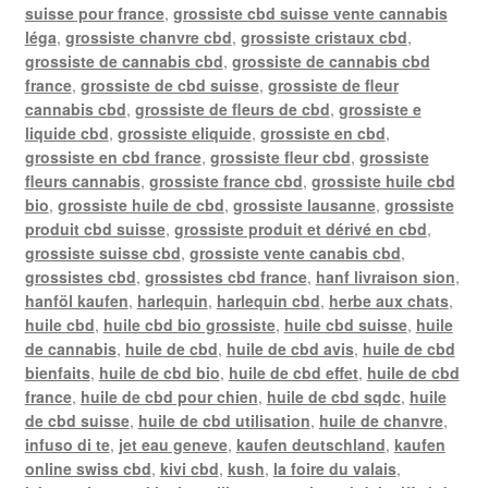
suisse pour france
,
grossiste cbd suisse vente cannabis
léga
,
grossiste chanvre cbd
,
grossiste cristaux cbd
,
grossiste de cannabis cbd
,
grossiste de cannabis cbd
france
,
grossiste de cbd suisse
,
grossiste de fleur
cannabis cbd
,
grossiste de fleurs de cbd
,
grossiste e
liquide cbd
,
grossiste eliquide
,
grossiste en cbd
,
grossiste en cbd france
,
grossiste fleur cbd
,
grossiste
fleurs cannabis
,
grossiste france cbd
,
grossiste huile cbd
bio
,
grossiste huile de cbd
,
grossiste lausanne
,
grossiste
produit cbd suisse
,
grossiste produit et dérivé en cbd
,
grossiste suisse cbd
,
grossiste vente canabis cbd
,
grossistes cbd
,
grossistes cbd france
,
hanf livraison sion
,
hanföl kaufen
,
harlequin
,
harlequin cbd
,
herbe aux chats
,
huile cbd
,
huile cbd bio grossiste
,
huile cbd suisse
,
huile
de cannabis
,
huile de cbd
,
huile de cbd avis
,
huile de cbd
bienfaits
,
huile de cbd bio
,
huile de cbd effet
,
huile de cbd
france
,
huile de cbd pour chien
,
huile de cbd sqdc
,
huile
de cbd suisse
,
huile de cbd utilisation
,
huile de chanvre
,
infuso di te
,
jet eau geneve
,
kaufen deutschland
,
kaufen
online swiss cbd
,
kivi cbd
,
kush
,
la foire du valais
,