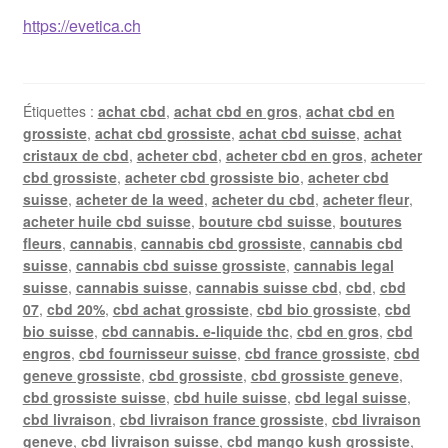
https://evetica.ch
Étiquettes :
achat cbd
,
achat cbd en gros
,
achat cbd en
grossiste
,
achat cbd grossiste
,
achat cbd suisse
,
achat
cristaux de cbd
,
acheter cbd
,
acheter cbd en gros
,
acheter
cbd grossiste
,
acheter cbd grossiste bio
,
acheter cbd
suisse
,
acheter de la weed
,
acheter du cbd
,
acheter fleur
,
acheter huile cbd suisse
,
bouture cbd suisse
,
boutures
fleurs
,
cannabis
,
cannabis cbd grossiste
,
cannabis cbd
suisse
,
cannabis cbd suisse grossiste
,
cannabis legal
suisse
,
cannabis suisse
,
cannabis suisse cbd
,
cbd
,
cbd
07
,
cbd 20%
,
cbd achat grossiste
,
cbd bio grossiste
,
cbd
bio suisse
,
cbd cannabis. e-liquide thc
,
cbd en gros
,
cbd
engros
,
cbd fournisseur suisse
,
cbd france grossiste
,
cbd
geneve grossiste
,
cbd grossiste
,
cbd grossiste geneve
,
cbd grossiste suisse
,
cbd huile suisse
,
cbd legal suisse
,
cbd livraison
,
cbd livraison france grossiste
,
cbd livraison
geneve
,
cbd livraison suisse
,
cbd mango kush grossiste
,