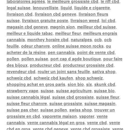
laboratoires agréés
,
le meilleure grossiste cbd
,
le riff cbd
,
legal suisse
,
lenouvelliste
,
liquid
,
liquide e cigarette
,
livraison cbd
,
livraison cbd geneve
,
livraison fleurs
suisse
,
livraison gratuite poste
,
livraison weed
,
loi cbd
,
magasin cbd geneve
,
magnin sion
,
meilleur cbd suisse
,
meilleur e liquide tabac
,
meilleur fleur
,
meilleurs engrais
cannabis
,
monthey horaire cbd
,
naturalpes
,
ocb
,
ocb
feuille
,
odeur chanvre
,
online suisse moon rocks
,
ou
acheter de la résine
,
pen cannabis
,
point de vente cbd
,
pollen
,
pollen suisse
,
port cap d agde boutique
,
pour faire
des bijoux
,
producteur cbd
,
producteur grossiste cbd
,
revendeur cbd
,
rouler un joint sans feuille
,
sativa shop
,
schweiz cbd
,
schweiz cbd kaufen
,
shop schweiz
,
shopping achat en gros paris
,
sion bio
,
six
,
skunk cbd
,
strawberry vape
,
suisse
,
suisse agriculture
,
suisse bio
,
suisse cannabis légal
,
suisse cbd grossiste
,
suisse fleur
,
suisse fleur chanvre
,
suisse grossiste
,
suisse magasin
,
suisse pas cher
,
suisse pollen
,
swiss shop
,
trouver un
grossiste en cbd
,
vaporette maison
,
vapoter
,
vente
cannabis
,
vente cannabis légal en gros
,
vente cbd
,
vente
cbd en gros
,
vente cbd geneve
,
vente cbd grossiste
,
vente