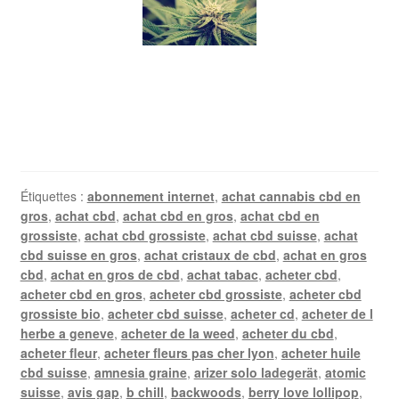
Étiquettes :
abonnement internet
,
achat cannabis cbd en
gros
,
achat cbd
,
achat cbd en gros
,
achat cbd en
grossiste
,
achat cbd grossiste
,
achat cbd suisse
,
achat
cbd suisse en gros
,
achat cristaux de cbd
,
achat en gros
cbd
,
achat en gros de cbd
,
achat tabac
,
acheter cbd
,
acheter cbd en gros
,
acheter cbd grossiste
,
acheter cbd
grossiste bio
,
acheter cbd suisse
,
acheter cd
,
acheter de l
herbe a geneve
,
acheter de la weed
,
acheter du cbd
,
acheter fleur
,
acheter fleurs pas cher lyon
,
acheter huile
cbd suisse
,
amnesia graine
,
arizer solo ladegerät
,
atomic
suisse
,
avis gap
,
b chill
,
backwoods
,
berry love lollipop
,