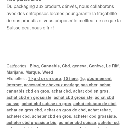
Du packaging aux produits dérivés, nous collaborons
avec des entreprises locales pour garantir la traçabilité
de nos produits et vous proposer le meilleur de ce que la
Suisse peut nous offrir !
Catégories :
Blog
,
Cannabis
,
Cbd
,
geneva
,
Genève
,
Le Riff
,
Marijane
,
Marque
,
Weed
Étiquettes :
1 kg d or en euro
,
10 tiere
,
1g
,
abonnement
internet
,
accessoire cheveux mariage pas cher
,
achat
cannabis cbd en gros
,
achat cbd
,
achat cbd en gros
,
achat cbd en grossiste
,
achat cbd grossiste
,
achat cbd
suisse
,
achat cbd suisse en gros
,
achat cristaux de cbd
,
achat en gros cbd
,
achat en gros de cbd
,
achat tabac
,
acheter cbd
,
acheter cbd en gros
,
acheter cbd grossiste
,
acheter cbd grossiste bio
,
acheter cbd suisse
,
acheter cd
,