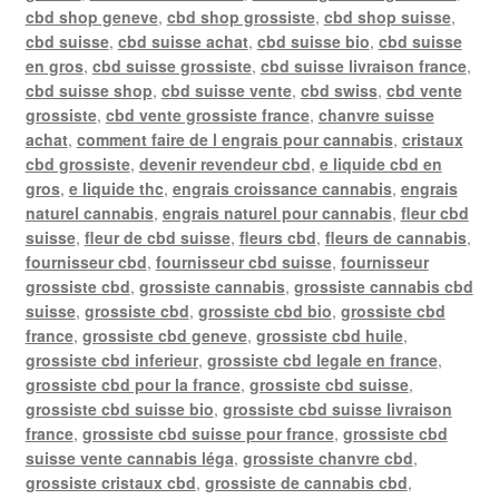
cbd shop geneve
,
cbd shop grossiste
,
cbd shop suisse
,
cbd suisse
,
cbd suisse achat
,
cbd suisse bio
,
cbd suisse
en gros
,
cbd suisse grossiste
,
cbd suisse livraison france
,
cbd suisse shop
,
cbd suisse vente
,
cbd swiss
,
cbd vente
grossiste
,
cbd vente grossiste france
,
chanvre suisse
achat
,
comment faire de l engrais pour cannabis
,
cristaux
cbd grossiste
,
devenir revendeur cbd
,
e liquide cbd en
gros
,
e liquide thc
,
engrais croissance cannabis
,
engrais
naturel cannabis
,
engrais naturel pour cannabis
,
fleur cbd
suisse
,
fleur de cbd suisse
,
fleurs cbd
,
fleurs de cannabis
,
fournisseur cbd
,
fournisseur cbd suisse
,
fournisseur
grossiste cbd
,
grossiste cannabis
,
grossiste cannabis cbd
suisse
,
grossiste cbd
,
grossiste cbd bio
,
grossiste cbd
france
,
grossiste cbd geneve
,
grossiste cbd huile
,
grossiste cbd inferieur
,
grossiste cbd legale en france
,
grossiste cbd pour la france
,
grossiste cbd suisse
,
grossiste cbd suisse bio
,
grossiste cbd suisse livraison
france
,
grossiste cbd suisse pour france
,
grossiste cbd
suisse vente cannabis léga
,
grossiste chanvre cbd
,
grossiste cristaux cbd
,
grossiste de cannabis cbd
,