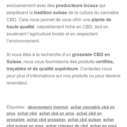
exclusivement avec des
producteurs locaux
qui
perpétuent la
tradition suisse
de la culture du cannabis
CBD. Cela nous permet de vous offrir une
plante de
haute qualité
, naturellement riche en CBD, tout en
soutenant l’agriculture locale et en respectant
l’environnement.
Si vous êtes à la recherche d’un
grossiste CBD en
Suisse
, nous vous fournissons des produits
certifiés,
traçables et de qualité supérieure
. Contactez-nous
pour plus d’informations sur nos produits ou pour devenir
revendeur.
Étiquettes :
abonnement internet
,
achat cannabis cbd en
gros
,
achat cbd
,
achat cbd en gros
,
achat cbd en
grossiste
,
achat cbd grossiste
,
achat cbd suisse
,
achat
cbd suisse en gros
,
achat cristaux de cbd
,
achat en gros