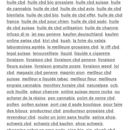
huile cbd
,
huile cbd bio grossiste
,
huile cbd suisse
,
huile
de cannabis
,
huile de cbd
,
huile de cbd avis
,
huile de cbd
bienfaits
,
huile de cbd bio
,
huile de cbd effet
,
huile de cbd
france
,
huile de cbd pour chien
,
huile de cbd sqdc
,
huile
de cbd suisse
,
huile de cbd utilisation
,
huile de chanvre
,
infuso di te
,
jet eau geneve
,
kaufen deutschland
,
kaufen
online swiss cbd
,
kivi cbd
,
kush
,
la foire du valais
,
laboratoires agréés
,
le meilleure grossiste cbd
,
le riff cbd
,
legal suisse
,
lenouvelliste
,
liquid
,
liquide e cigarette
,
livraison
,
livraison cbd
,
livraison cbd geneve
,
livraison
fleurs suisse
,
livraison gratuite poste
,
livraison weed
,
loi
cbd
,
magasin cbd geneve
,
magnin sion
,
meilleur cbd
suisse
,
meilleur e liquide tabac
,
meilleur fleur
,
meilleurs
engrais cannabis
,
monthey horaire cbd
,
naturalpes
,
ocb
,
ocb feuille
,
odeur chanvre
,
online suisse moon rocks
,
ou
acheter de la résine
,
pen cannabis
,
point de vente cbd
,
pollen
,
pollen suisse
,
port cap d agde boutique
,
pour faire
des bijoux
,
producteur cbd
,
producteur grossiste cbd
,
revendeur cbd
,
rouler un joint sans feuille
,
sativa shop
,
schweiz cbd
,
schweiz cbd kaufen
,
shop schweiz
,
shopping achat en gros paris
,
sion bio
,
six
,
skunk cbd
,