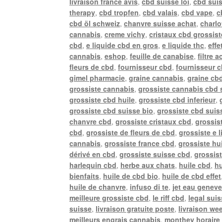
livraison france avis
,
cbd suisse loi
,
cbd sui
therapy
,
cbd tropfen
,
cbd valais
,
cbd vape
,
c
cbd öl schweiz
,
chanvre suisse achat
,
charlo
cannabis
,
creme vichy
,
cristaux cbd grossist
cbd
,
e liquide cbd en gros
,
e liquide thc
,
effe
cannabis
,
eshop
,
feuille de canabise
,
filtre 
fleurs de cbd
,
fournisseur cbd
,
fournisseur 
gimel pharmacie
,
graine cannabis
,
graine cb
grossiste cannabis
,
grossiste cannabis cbd 
grossiste cbd huile
,
grossiste cbd inferieur
,
grossiste cbd suisse bio
,
grossiste cbd suiss
chanvre cbd
,
grossiste cristaux cbd
,
grossis
cbd
,
grossiste de fleurs de cbd
,
grossiste e 
cannabis
,
grossiste france cbd
,
grossiste hu
dérivé en cbd
,
grossiste suisse cbd
,
grossis
harlequin cbd
,
herbe aux chats
,
huile cbd
,
hu
bienfaits
,
huile de cbd bio
,
huile de cbd effet
huile de chanvre
,
infuso di te
,
jet eau genev
meilleure grossiste cbd
,
le riff cbd
,
legal sui
suisse
,
livraison gratuite poste
,
livraison we
meilleurs engrais cannabis
,
monthey horaire