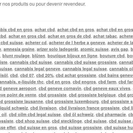
r nos produits ou pour devenir revendeur.
bis cbd en gros
,
achat cbd
,
achat cbd en gros
,
achat cbd en gros
cbd
,
achat en gros cbd
,
achat en gros de cbd
,
achat tabac
,
achete
 cbd suisse
,
acheter cd
,
acheter de l herbe a geneve
,
acheter de l
e
,
amnesia graine
,
arizer solo ladegerät
,
atomic suisse
,
avis gap
,
b
n
,
blunt roulage
,
blüten
,
boutique bijoux en ligne
,
bouture cbd
,
bo
iste
,
cannabis cbd suisse
,
cannabis cbd suisse grossiste
,
cannab
suisse
,
cannabis legal geneve
,
cannabis legal suisse
,
cannabis oi
isöl
,
cbd
,
cbd 07
,
cbd 20%
,
cbd achat grossiste
,
cbd bains genev
annabis. e-liquide thc
,
cbd en gros
,
cbd engros
,
cbd farm
,
cbd fa
d geneve aeroport
,
cbd geneve cornavin
,
cbd geneve eaux vives
,
ve point de vente
,
cbd grossiste
,
cbd grossiste belgique
,
cbd gr
d grossiste lausanne
,
cbd grossiste luxembourg
,
cbd grossiste 
liquid schweiz
,
cbd livraison
,
cbd livraison france grossiste
,
cbd l
 oil
,
cbd oilm cbd legal suisse
,
cbd öl schweiz
,
cbd pharmacie
,
cb
ossiste
,
cbd shop suisse
,
cbd stecklinge
,
cbd suisse
,
cbd suisse 
se effet
,
cbd suisse en gros
,
cbd suisse grossiste
,
cbd suisse hu