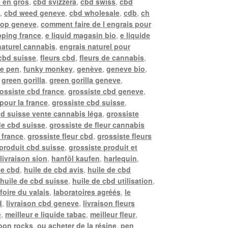
 en gros
,
cbd svizzera
,
cbd swiss
,
cbd
e
,
cbd weed geneve
,
cbd wholesale
,
cdb
,
ch
hop geneve
,
comment faire de l engrais pour
ping france
,
e liquid magasin bio
,
e liquide
naturel cannabis
,
engrais naturel pour
 cbd suisse
,
fleurs cbd
,
fleurs de cannabis
,
pe pen
,
funky monkey
,
genève
,
geneve bio
,
,
green gorilla
,
green gorilla geneve
,
ossiste cbd france
,
grossiste cbd geneve
,
pour la france
,
grossiste cbd suisse
,
bd suisse vente cannabis léga
,
grossiste
de cbd suisse
,
grossiste de fleur cannabis
 france
,
grossiste fleur cbd
,
grossiste fleurs
 produit cbd suisse
,
grossiste produit et
livraison sion
,
hanföl kaufen
,
harlequin
,
de cbd
,
huile de cbd avis
,
huile de cbd
,
huile de cbd suisse
,
huile de cbd utilisation
,
 foire du valais
,
laboratoires agréés
,
le
d
,
livraison cbd geneve
,
livraison fleurs
e
,
meilleur e liquide tabac
,
meilleur fleur
,
oon rocks
,
ou acheter de la résine
,
pen