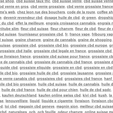
sse shop
,
cbd suisse taux thc
,
cbd suisse vente
,
cbd suisse vente
bd vente en gros
,
cbd vente grossiste
,
cbd vente grossiste franc
tte's web
,
chez leon rue des bouchers
,
code de la route
,
coffee s
e
,
devenir revendeur cbd
,
dosage huile de cbd
,
dr green
,
dropship
t du cbd
,
effet la meilleure
,
engrais croissance cannabis
,
engrais 
actitube slim
,
fleur cbd suisse
,
fleur chanvre
,
fleur de cbd
,
fleur de
cbd suisse
,
fournisseur grossiste cbd
,
fr
,
france vape
,
fribourg va
d suisse
,
graine chanvre
,
graine de cannabis
,
graine de shopping
suisse
,
grossiste cbd
,
grossiste cbd bio
,
grossiste cbd europe
,
gr
grossiste cbd italie
,
grossiste cbd legale en france
,
grossiste cbd 
e livraison france
,
grossiste cbd suisse pour france
,
grossiste c
te de cannabis cbd
,
grossiste de cannabis cbd france
,
grossiste 
liquide cbd
,
grossiste eliquide
,
grossiste en cbd
,
grossiste en cbd
ile cbd bio
,
grossiste huile de cbd
,
grossiste lausanne
,
grossiste
te vente canabis cbd
,
grossistes cbd
,
grossistes cbd france
,
hanf 
ile cbd bio grossiste
,
huile cbd suisse
,
huile de cannabis
,
huile 
,
huile de cbd france
,
huile de cbd pour chien
,
huile de cbd sqdc
e
,
kaufen deutschland
,
kaufen online swiss cbd
,
kivi cbd
,
kush
,
la
sse
,
lenouvelliste
,
liquid
,
liquide e cigarette
,
livraison
,
livraison cb
ed
,
loi cbd
,
magasin cbd geneve
,
magnin sion
,
meilleur cbd suiss
 cbd
,
naturalpes
,
ocb
,
ocb feuille
,
odeur chanvre
,
online suisse m