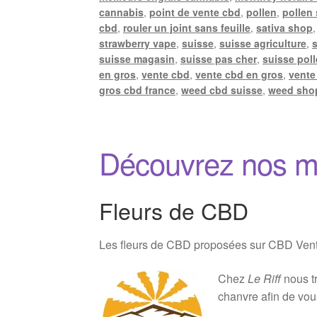
cannabis
,
point de vente cbd
,
pollen
,
pollen
cbd
,
rouler un joint sans feuille
,
sativa shop
strawberry vape
,
suisse
,
suisse agriculture
,
suisse magasin
,
suisse pas cher
,
suisse pol
en gros
,
vente cbd
,
vente cbd en gros
,
vente
gros cbd france
,
weed cbd suisse
,
weed sho
Découvrez nos m
Fleurs de CBD
Les fleurs de CBD proposées sur CBD Vente 
Chez
Le Riff
nous tr
chanvre afin de vou