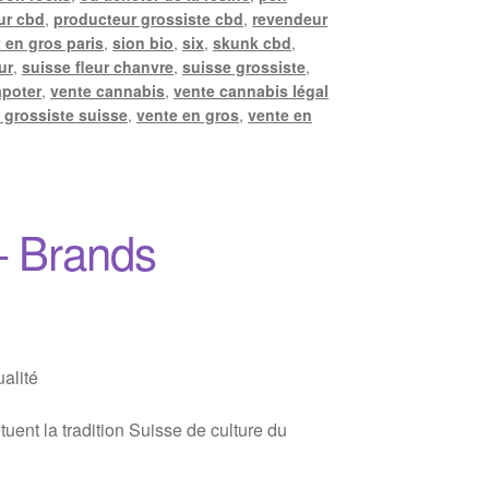
ur cbd
,
producteur grossiste cbd
,
revendeur
 en gros paris
,
sion bio
,
six
,
skunk cbd
,
ur
,
suisse fleur chanvre
,
suisse grossiste
,
apoter
,
vente cannabis
,
vente cannabis légal
 grossiste suisse
,
vente en gros
,
vente en
– Brands
alité
ent la tradition Suisse de culture du