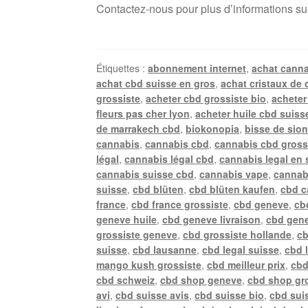
Contactez-nous pour plus d’informations su
Étiquettes :
abonnement internet
,
achat canna
achat cbd suisse en gros
,
achat cristaux de 
grossiste
,
acheter cbd grossiste bio
,
acheter
fleurs pas cher lyon
,
acheter huile cbd suiss
de marrakech cbd
,
biokonopia
,
bisse de sio
cannabis
,
cannabis cbd
,
cannabis cbd gross
légal
,
cannabis légal cbd
,
cannabis legal en 
cannabis suisse cbd
,
cannabis vape
,
cannab
suisse
,
cbd blüten
,
cbd blüten kaufen
,
cbd c
france
,
cbd france grossiste
,
cbd geneve
,
cb
geneve huile
,
cbd geneve livraison
,
cbd gene
grossiste geneve
,
cbd grossiste hollande
,
cb
suisse
,
cbd lausanne
,
cbd legal suisse
,
cbd 
mango kush grossiste
,
cbd meilleur prix
,
cbd
cbd schweiz
,
cbd shop geneve
,
cbd shop gr
avi
,
cbd suisse avis
,
cbd suisse bio
,
cbd suis