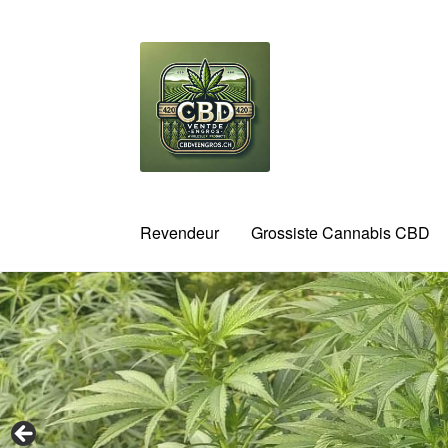
Aller
Aller
à
au
la
contenu
navigation
Revendeur
Grossiste Cannabis CBD