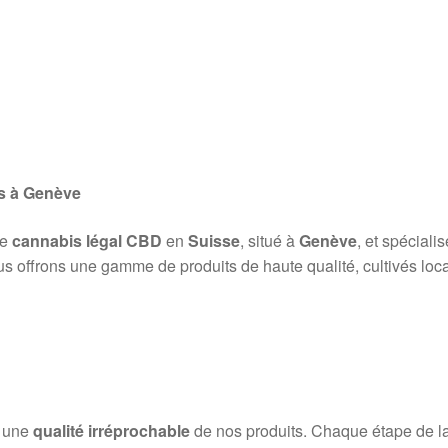
s à Genève
de
cannabis légal CBD
en
Suisse
, situé à
Genève
, et spéciali
us offrons une gamme de produits de haute qualité, cultivés loca
r une
qualité irréprochable
de nos produits. Chaque étape de la p