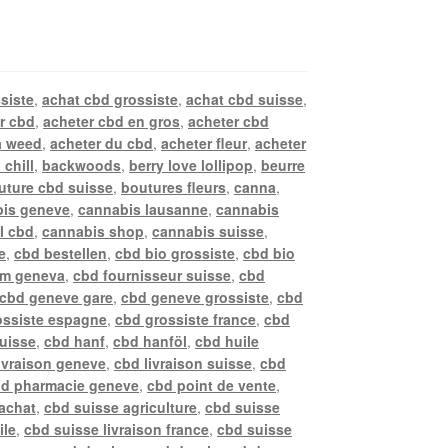
siste
,
achat cbd grossiste
,
achat cbd suisse
,
r cbd
,
acheter cbd en gros
,
acheter cbd
a weed
,
acheter du cbd
,
acheter fleur
,
acheter
 chill
,
backwoods
,
berry love lollipop
,
beurre
uture cbd suisse
,
boutures fleurs
,
canna
,
is geneve
,
cannabis lausanne
,
cannabis
l cbd
,
cannabis shop
,
cannabis suisse
,
e
,
cbd bestellen
,
cbd bio grossiste
,
cbd bio
rm geneva
,
cbd fournisseur suisse
,
cbd
cbd geneve gare
,
cbd geneve grossiste
,
cbd
ossiste espagne
,
cbd grossiste france
,
cbd
suisse
,
cbd hanf
,
cbd hanföl
,
cbd huile
ivraison geneve
,
cbd livraison suisse
,
cbd
d pharmacie geneve
,
cbd point de vente
,
achat
,
cbd suisse agriculture
,
cbd suisse
ile
,
cbd suisse livraison france
,
cbd suisse