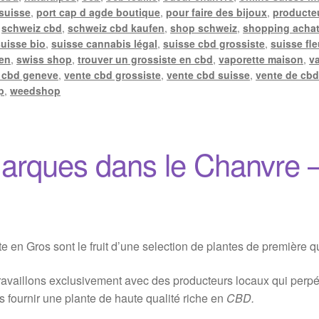
 suisse
,
port cap d agde boutique
,
pour faire des bijoux
,
producte
,
schweiz cbd
,
schweiz cbd kaufen
,
shop schweiz
,
shopping achat
suisse bio
,
suisse cannabis légal
,
suisse cbd grossiste
,
suisse fle
len
,
swiss shop
,
trouver un grossiste en cbd
,
vaporette maison
,
v
 cbd geneve
,
vente cbd grossiste
,
vente cbd suisse
,
vente de cbd
p
,
weedshop
arques dans le Chanvre 
en Gros sont le fruit d’une selection de plantes de première qu
availlons exclusivement avec des producteurs locaux qui perpétu
s fournir une plante de haute qualité riche en
CBD.