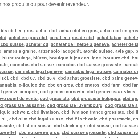
r nos produits ou pour devenir revendeur.
bis cbd en gros
,
achat cbd
,
achat cbd en gros
,
achat cbd en gros
cbd
,
achat en gros cbd
,
achat en gros de cbd
,
achat tabac
,
achete
 cbd suisse
,
acheter cd
,
acheter de l herbe a geneve
,
acheter de l
e
,
amnesia graine
,
arizer solo ladegerät
,
atomic suisse
,
avis gap
,
b
n
,
blunt roulage
,
blüten
,
boutique bijoux en ligne
,
bouture cbd
,
bo
iste
,
cannabis cbd suisse
,
cannabis cbd suisse grossiste
,
cannab
suisse
,
cannabis legal geneve
,
cannabis legal suisse
,
cannabis oi
isöl
,
cbd
,
cbd 07
,
cbd 20%
,
cbd achat grossiste
,
cbd bains genev
annabis. e-liquide thc
,
cbd en gros
,
cbd engros
,
cbd farm
,
cbd fa
d geneve aeroport
,
cbd geneve cornavin
,
cbd geneve eaux vives
,
ve point de vente
,
cbd grossiste
,
cbd grossiste belgique
,
cbd gr
d grossiste lausanne
,
cbd grossiste luxembourg
,
cbd grossiste 
liquid schweiz
,
cbd livraison
,
cbd livraison france grossiste
,
cbd l
 oil
,
cbd oilm cbd legal suisse
,
cbd öl schweiz
,
cbd pharmacie
,
cb
ossiste
,
cbd shop suisse
,
cbd stecklinge
,
cbd suisse
,
cbd suisse 
se effet
,
cbd suisse en gros
,
cbd suisse grossiste
,
cbd suisse hu