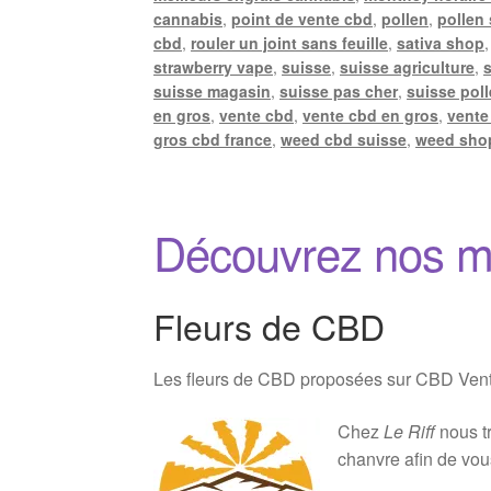
cannabis
,
point de vente cbd
,
pollen
,
pollen
cbd
,
rouler un joint sans feuille
,
sativa shop
strawberry vape
,
suisse
,
suisse agriculture
,
suisse magasin
,
suisse pas cher
,
suisse pol
en gros
,
vente cbd
,
vente cbd en gros
,
vente
gros cbd france
,
weed cbd suisse
,
weed sho
Découvrez nos m
Fleurs de CBD
Les fleurs de CBD proposées sur CBD Vente 
Chez
Le Riff
nous tr
chanvre afin de vou