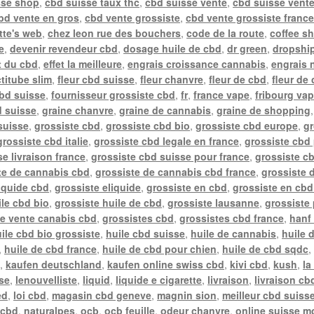
sse shop
,
cbd suisse taux thc
,
cbd suisse vente
,
cbd suisse vente
bd vente en gros
,
cbd vente grossiste
,
cbd vente grossiste franc
tte's web
,
chez leon rue des bouchers
,
code de la route
,
coffee s
e
,
devenir revendeur cbd
,
dosage huile de cbd
,
dr green
,
dropship
t du cbd
,
effet la meilleure
,
engrais croissance cannabis
,
engrais 
actitube slim
,
fleur cbd suisse
,
fleur chanvre
,
fleur de cbd
,
fleur de
cbd suisse
,
fournisseur grossiste cbd
,
fr
,
france vape
,
fribourg va
d suisse
,
graine chanvre
,
graine de cannabis
,
graine de shopping
suisse
,
grossiste cbd
,
grossiste cbd bio
,
grossiste cbd europe
,
gr
grossiste cbd italie
,
grossiste cbd legale en france
,
grossiste cbd 
e livraison france
,
grossiste cbd suisse pour france
,
grossiste c
te de cannabis cbd
,
grossiste de cannabis cbd france
,
grossiste 
liquide cbd
,
grossiste eliquide
,
grossiste en cbd
,
grossiste en cbd
ile cbd bio
,
grossiste huile de cbd
,
grossiste lausanne
,
grossiste
te vente canabis cbd
,
grossistes cbd
,
grossistes cbd france
,
hanf 
ile cbd bio grossiste
,
huile cbd suisse
,
huile de cannabis
,
huile 
,
huile de cbd france
,
huile de cbd pour chien
,
huile de cbd sqdc
e
,
kaufen deutschland
,
kaufen online swiss cbd
,
kivi cbd
,
kush
,
la
sse
,
lenouvelliste
,
liquid
,
liquide e cigarette
,
livraison
,
livraison cb
ed
,
loi cbd
,
magasin cbd geneve
,
magnin sion
,
meilleur cbd suiss
 cbd
,
naturalpes
,
ocb
,
ocb feuille
,
odeur chanvre
,
online suisse m