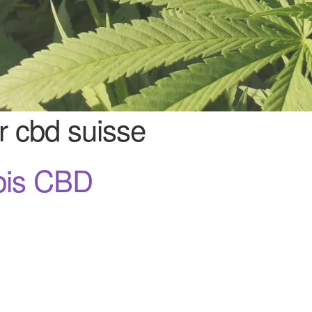
r cbd suisse
bis CBD