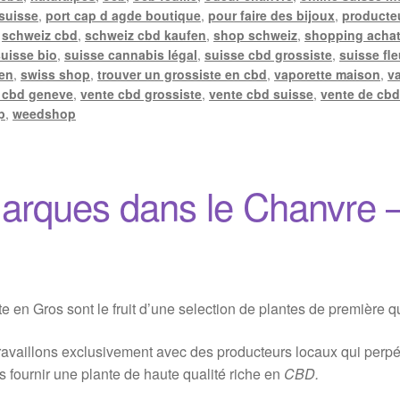
 suisse
,
port cap d agde boutique
,
pour faire des bijoux
,
producte
,
schweiz cbd
,
schweiz cbd kaufen
,
shop schweiz
,
shopping achat
suisse bio
,
suisse cannabis légal
,
suisse cbd grossiste
,
suisse fle
len
,
swiss shop
,
trouver un grossiste en cbd
,
vaporette maison
,
v
 cbd geneve
,
vente cbd grossiste
,
vente cbd suisse
,
vente de cbd
p
,
weedshop
arques dans le Chanvre 
en Gros sont le fruit d’une selection de plantes de première qu
availlons exclusivement avec des producteurs locaux qui perpétu
s fournir une plante de haute qualité riche en
CBD.