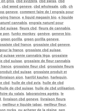
 en gros
,
cbd svizzera
,
cbd swiss
,
cbd
e
,
cbd weed geneve
,
cbd wholesale
,
cdb
,
ch
hop geneve
,
comment faire de l engrais pour
ping france
,
e liquid magasin bio
,
e liquide
naturel cannabis
,
engrais naturel pour
 cbd suisse
,
fleurs cbd
,
fleurs de cannabis
,
pe pen
,
funky monkey
,
genève
,
geneve bio
,
,
green gorilla
,
green gorilla geneve
,
ossiste cbd france
,
grossiste cbd geneve
,
pour la france
,
grossiste cbd suisse
,
bd suisse vente cannabis léga
,
grossiste
de cbd suisse
,
grossiste de fleur cannabis
 france
,
grossiste fleur cbd
,
grossiste fleurs
 produit cbd suisse
,
grossiste produit et
livraison sion
,
hanföl kaufen
,
harlequin
,
de cbd
,
huile de cbd avis
,
huile de cbd
,
huile de cbd suisse
,
huile de cbd utilisation
,
 foire du valais
,
laboratoires agréés
,
le
d
,
livraison cbd geneve
,
livraison fleurs
e
,
meilleur e liquide tabac
,
meilleur fleur
,
oon rocks
,
ou acheter de la résine
,
pen