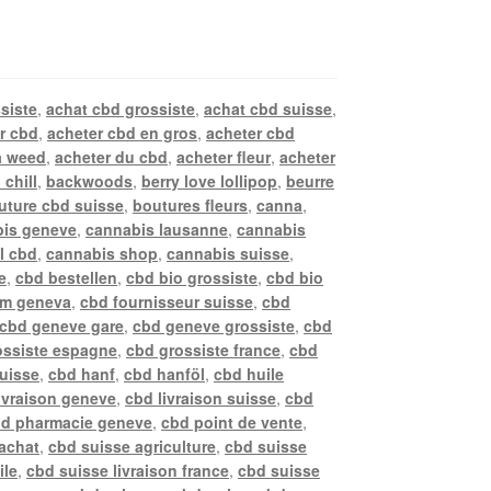
siste
,
achat cbd grossiste
,
achat cbd suisse
,
r cbd
,
acheter cbd en gros
,
acheter cbd
a weed
,
acheter du cbd
,
acheter fleur
,
acheter
 chill
,
backwoods
,
berry love lollipop
,
beurre
uture cbd suisse
,
boutures fleurs
,
canna
,
is geneve
,
cannabis lausanne
,
cannabis
l cbd
,
cannabis shop
,
cannabis suisse
,
e
,
cbd bestellen
,
cbd bio grossiste
,
cbd bio
rm geneva
,
cbd fournisseur suisse
,
cbd
cbd geneve gare
,
cbd geneve grossiste
,
cbd
ossiste espagne
,
cbd grossiste france
,
cbd
suisse
,
cbd hanf
,
cbd hanföl
,
cbd huile
ivraison geneve
,
cbd livraison suisse
,
cbd
d pharmacie geneve
,
cbd point de vente
,
achat
,
cbd suisse agriculture
,
cbd suisse
ile
,
cbd suisse livraison france
,
cbd suisse