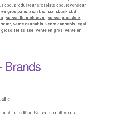
ur cbd
,
producteur grossiste cbd
,
revendeur
 en gros paris
,
sion bio
,
six
,
skunk cbd
,
ur
,
suisse fleur chanvre
,
suisse grossiste
,
apoter
,
vente cannabis
,
vente cannabis légal
 grossiste suisse
,
vente en gros
,
vente en
– Brands
alité
ent la tradition Suisse de culture du