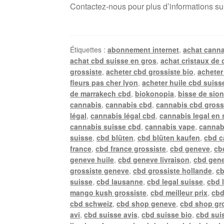
Contactez-nous pour plus d’informations su
Étiquettes :
abonnement internet
,
achat canna
achat cbd suisse en gros
,
achat cristaux de 
grossiste
,
acheter cbd grossiste bio
,
acheter
fleurs pas cher lyon
,
acheter huile cbd suiss
de marrakech cbd
,
biokonopia
,
bisse de sio
cannabis
,
cannabis cbd
,
cannabis cbd gross
légal
,
cannabis légal cbd
,
cannabis legal en 
cannabis suisse cbd
,
cannabis vape
,
cannab
suisse
,
cbd blüten
,
cbd blüten kaufen
,
cbd c
france
,
cbd france grossiste
,
cbd geneve
,
cb
geneve huile
,
cbd geneve livraison
,
cbd gene
grossiste geneve
,
cbd grossiste hollande
,
cb
suisse
,
cbd lausanne
,
cbd legal suisse
,
cbd 
mango kush grossiste
,
cbd meilleur prix
,
cbd
cbd schweiz
,
cbd shop geneve
,
cbd shop gr
avi
,
cbd suisse avis
,
cbd suisse bio
,
cbd suis