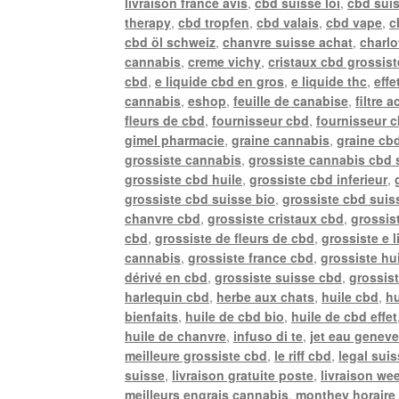
livraison france avis
,
cbd suisse loi
,
cbd sui
therapy
,
cbd tropfen
,
cbd valais
,
cbd vape
,
c
cbd öl schweiz
,
chanvre suisse achat
,
charlo
cannabis
,
creme vichy
,
cristaux cbd grossist
cbd
,
e liquide cbd en gros
,
e liquide thc
,
effe
cannabis
,
eshop
,
feuille de canabise
,
filtre 
fleurs de cbd
,
fournisseur cbd
,
fournisseur 
gimel pharmacie
,
graine cannabis
,
graine cb
grossiste cannabis
,
grossiste cannabis cbd 
grossiste cbd huile
,
grossiste cbd inferieur
,
grossiste cbd suisse bio
,
grossiste cbd suiss
chanvre cbd
,
grossiste cristaux cbd
,
grossis
cbd
,
grossiste de fleurs de cbd
,
grossiste e 
cannabis
,
grossiste france cbd
,
grossiste hu
dérivé en cbd
,
grossiste suisse cbd
,
grossis
harlequin cbd
,
herbe aux chats
,
huile cbd
,
hu
bienfaits
,
huile de cbd bio
,
huile de cbd effet
huile de chanvre
,
infuso di te
,
jet eau genev
meilleure grossiste cbd
,
le riff cbd
,
legal sui
suisse
,
livraison gratuite poste
,
livraison we
meilleurs engrais cannabis
,
monthey horaire