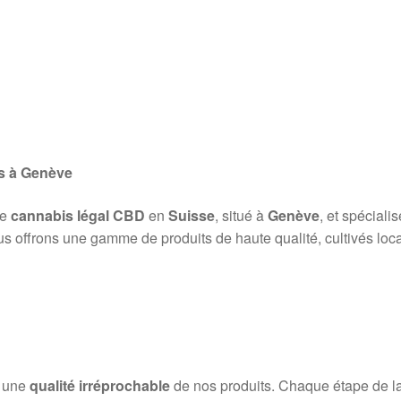
s à Genève
de
cannabis légal CBD
en
Suisse
, situé à
Genève
, et spéciali
us offrons une gamme de produits de haute qualité, cultivés loca
r une
qualité irréprochable
de nos produits. Chaque étape de la p