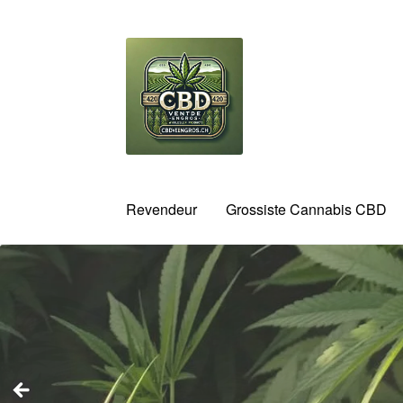
Aller
Aller
à
au
la
contenu
navigation
Revendeur
Grossiste Cannabis CBD