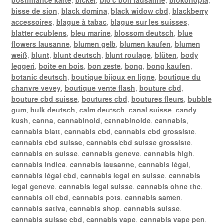
bisse de sion
,
black domina
,
black widow cbd
,
blackberry
accessoires
,
blague à tabac
,
blague sur les suisses
,
blatter ecublens
,
bleu marine
,
blossom deutsch
,
blue
flowers lausanne
,
blumen gelb
,
blumen kaufen
,
blumen
weiß
,
blunt
,
blunt deutsch
,
blunt roulage
,
blüten
,
body
leggeri
,
boite en bois
,
bon zeste
,
bong
,
bong kaufen
,
botanic deutsch
,
boutique bijoux en ligne
,
boutique du
chanvre vevey
,
boutique vente flash
,
bouture cbd
,
bouture cbd suisse
,
boutures cbd
,
boutures fleurs
,
bubble
gum
,
bulk deutsch
,
calm deutsch
,
canal suisse
,
candy
kush
,
canna
,
cannabinoid
,
cannabinoide
,
cannabis
,
cannabis blatt
,
cannabis cbd
,
cannabis cbd grossiste
,
cannabis cbd suisse
,
cannabis cbd suisse grossiste
,
cannabis en suisse
,
cannabis geneve
,
cannabis high
,
cannabis indica
,
cannabis lausanne
,
cannabis légal
,
cannabis légal cbd
,
cannabis legal en suisse
,
cannabis
legal geneve
,
cannabis legal suisse
,
cannabis ohne thc
,
cannabis oil cbd
,
cannabis pots
,
cannabis samen
,
cannabis sativa
,
cannabis shop
,
cannabis suisse
,
cannabis suisse cbd
,
cannabis vape
,
cannabis vape pen
,