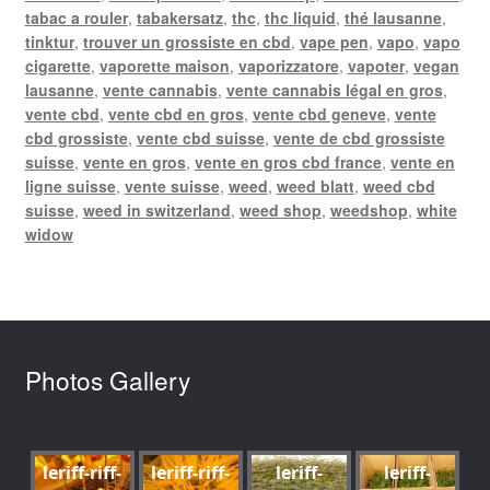
tabac a rouler
,
tabakersatz
,
thc
,
thc liquid
,
thé lausanne
,
tinktur
,
trouver un grossiste en cbd
,
vape pen
,
vapo
,
vapo
cigarette
,
vaporette maison
,
vaporizzatore
,
vapoter
,
vegan
lausanne
,
vente cannabis
,
vente cannabis légal en gros
,
vente cbd
,
vente cbd en gros
,
vente cbd geneve
,
vente
cbd grossiste
,
vente cbd suisse
,
vente de cbd grossiste
suisse
,
vente en gros
,
vente en gros cbd france
,
vente en
ligne suisse
,
vente suisse
,
weed
,
weed blatt
,
weed cbd
suisse
,
weed in switzerland
,
weed shop
,
weedshop
,
white
widow
Photos Gallery
leriff-riff-
leriff-riff-
leriff-
leriff-