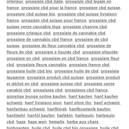
inferieur
,
grossiste cbd italie
,
grossiste cbd legale en
france
,
grossiste cbd pour la france
,
grossiste cbd suisse
,
grossiste cbd suisse bio
,
grossiste cbd suisse livraison
france
,
grossiste cbd suisse pour france
,
grossiste cbd
suisse vente cannabis léga
,
grossiste chanvre cbd
,
grossiste cristaux cbd
,
grossiste de cannabis cbd
,
grossiste de cannabis cbd france
,
grossiste de cbd
suisse
,
grossiste de fleur cannabis cbd
,
grossiste de
fleurs de cbd
,
grossiste e liquide cbd
,
grossiste eliquide
,
grossiste en cbd
,
grossiste en cbd france
,
grossiste fleur
cbd
,
grossiste fleurs cannabis
,
grossiste france cbd
,
grossiste huile cbd bio
,
grossiste huile de cbd
,
grossiste
lausanne
,
grossiste produit cbd suisse
,
grossiste produit
et dérivé en cbd
,
grossiste suisse cbd
,
grossiste vente
canabis cbd
,
grossistes cbd
,
grossistes cbd france
,
günstige bongs online kaufen
,
hanf kaufen
,
hanf kaufen
schweiz
,
hanf livraison sion
,
hanf ohne thc
,
hanf schweiz
,
hanfanbau schweiz
,
hanfkiosk
,
hanfkosmetik kaufen
,
hanfmehl
,
hanföl kaufen
,
harlekin
,
harlequin
,
harlequin
cbd
,
haze
,
haze wert
,
hemplix
,
herbe aux chats
,
highgarden
,
huile cbd
,
huile cbd bio grossiste
,
huile cbd