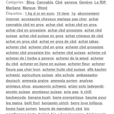
Catégories :
Blog
,
Cannabis
,
Cbd
,
geneva
,
Genève
,
Le Riff
,
Marijane
,
Marque
,
Weed
Étiquettes :
1 kg d or en euro
,
10 tiere
,
1g
,
abonnement
internet
,
accessoire cheveux mariage pas cher
,
achat
cannabis cbd en gros
,
achat cbd
,
achat cbd en gros
,
achat cbd en grossiste
,
achat cbd grossiste
,
achat cbd
suisse
,
achat cbd suisse en gros
,
achat cristaux de cbd
,
achat en gros cbd
,
achat en gros de cbd
,
achat tabac
,
acheter cbd
,
acheter cbd en gros
,
acheter cbd grossiste
,
acheter cbd grossiste bio
,
acheter cbd suisse
,
acheter cd
,
acheter de l herbe a geneve
,
acheter de la weed
,
acheter
du cbd
,
acheter en ligne en suisse
,
acheter fleur
,
acheter
fleurs pas cher lyon
,
acheter huile cbd suisse
,
affe kaufen
schweiz
,
agriculture suisse
,
alte schule
,
ambassador
deutsch
,
amnesia graine
,
amnesia sorten
,
analyse
,
animaux shop
,
aquaponic schweiz
,
arizer solo ladegerät
,
atomic suisse
,
atomiseur suisse
,
avis gap
,
b chill
,
backwoods
,
banana kush
,
barre energetique
,
baume pour
les mains
,
belli fiori
,
benjamin ulrich
,
berry love lollipop
,
beste haze sorten
,
beurre de marrakech cbd
,
bic
postfinance karte
,
bickel
,
bio c bon lausanne
,
biokonopia
,