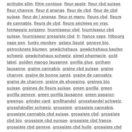
actitube slim
,
filtre conique
,
fleur apple
,
fleur cbd suisse
,
fleur chanvre
,
fleur d ananas
,
fleur de cbd
,
fleur de cbd
suisse
,
fleur de l ananas
,
fleur et manu
,
fleurs cbd
,
fleurs
de cannabis
,
fleurs de cbd
,
fleurs séchées en vrac
,
formaggio svizzero
,
fournisseur cbd
,
fournisseur cbd
suisse
,
fournisseur grossiste cbd
,
fr
,
france vape
,
fribourg
vape pen
,
funky monkey
,
gelato liquid
,
geneve bio
,
getrocknete blumen
,
gewächshaus
,
gewächshaus kaufen
schweiz
,
gewächshaus schweiz
,
gimel pharmacie
,
gold
label
,
golden mango lausanne
,
gorilla glue
,
gotham
lausanne
,
graine cannabis
,
graine cbd suisse
,
graine
chanvre
,
graine de bonne santé
,
graine de cannabis
,
graine de chanvre
,
graine de shopping
,
graines bio
suisse
,
graines de fleurs suisse
,
green gorilla
,
green
gorilla geneve
,
green gorilla lausanne
,
green passion
,
greengo
,
grinder card
,
großhandel
,
grosshandel schweiz
,
grosshändler schweiz
,
grossiste
,
grossiste cannabis
,
grossiste cannabis cbd suisse
,
grossiste cbd
,
grossiste
cbd bio
,
grossiste cbd europe
,
grossiste cbd france
,
grossiste cbd geneve
,
grossiste cbd huile
,
grossiste cbd