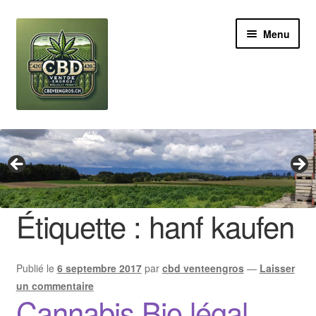
Aller
Aller
Menu
à
au
la
contenu
navigation
Revendeur
Grossiste Cannabis CBD
Huile de CBD
Étiquette :
hanf kaufen
Boutures de CBD
Publié le
6 septembre 2017
par
cbd venteengros
—
Laisser
Brands
un commentaire
Cannabis Bio légal
Contact