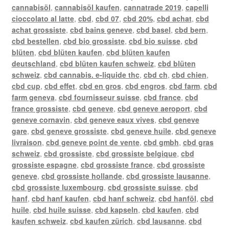
cannabisöl
,
cannabisöl kaufen
,
cannatrade 2019
,
capelli
cioccolato al latte
,
cbd
,
cbd 07
,
cbd 20%
,
cbd achat
,
cbd
achat grossiste
,
cbd bains geneve
,
cbd basel
,
cbd bern
,
cbd bestellen
,
cbd bio grossiste
,
cbd bio suisse
,
cbd
blüten
,
cbd blüten kaufen
,
cbd blüten kaufen
deutschland
,
cbd blüten kaufen schweiz
,
cbd blüten
schweiz
,
cbd cannabis. e-liquide thc
,
cbd ch
,
cbd chien
,
cbd cup
,
cbd effet
,
cbd en gros
,
cbd engros
,
cbd farm
,
cbd
farm geneva
,
cbd fournisseur suisse
,
cbd france
,
cbd
france grossiste
,
cbd geneve
,
cbd geneve aeroport
,
cbd
geneve cornavin
,
cbd geneve eaux vives
,
cbd geneve
gare
,
cbd geneve grossiste
,
cbd geneve huile
,
cbd geneve
livraison
,
cbd geneve point de vente
,
cbd gmbh
,
cbd gras
schweiz
,
cbd grossiste
,
cbd grossiste belgique
,
cbd
grossiste espagne
,
cbd grossiste france
,
cbd grossiste
geneve
,
cbd grossiste hollande
,
cbd grossiste lausanne
,
cbd grossiste luxembourg
,
cbd grossiste suisse
,
cbd
hanf
,
cbd hanf kaufen
,
cbd hanf schweiz
,
cbd hanföl
,
cbd
huile
,
cbd huile suisse
,
cbd kapseln
,
cbd kaufen
,
cbd
kaufen schweiz
,
cbd kaufen zürich
,
cbd lausanne
,
cbd