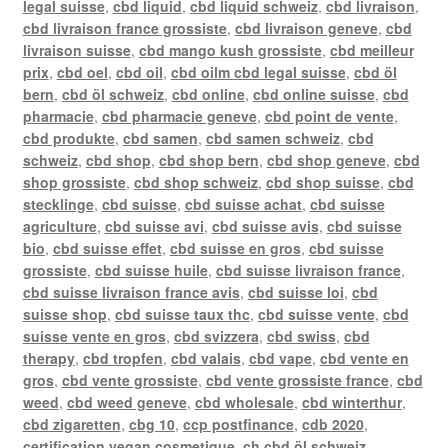
legal suisse
,
cbd liquid
,
cbd liquid schweiz
,
cbd livraison
,
cbd livraison france grossiste
,
cbd livraison geneve
,
cbd
livraison suisse
,
cbd mango kush grossiste
,
cbd meilleur
prix
,
cbd oel
,
cbd oil
,
cbd oilm cbd legal suisse
,
cbd öl
bern
,
cbd öl schweiz
,
cbd online
,
cbd online suisse
,
cbd
pharmacie
,
cbd pharmacie geneve
,
cbd point de vente
,
cbd produkte
,
cbd samen
,
cbd samen schweiz
,
cbd
schweiz
,
cbd shop
,
cbd shop bern
,
cbd shop geneve
,
cbd
shop grossiste
,
cbd shop schweiz
,
cbd shop suisse
,
cbd
stecklinge
,
cbd suisse
,
cbd suisse achat
,
cbd suisse
agriculture
,
cbd suisse avi
,
cbd suisse avis
,
cbd suisse
bio
,
cbd suisse effet
,
cbd suisse en gros
,
cbd suisse
grossiste
,
cbd suisse huile
,
cbd suisse livraison france
,
cbd suisse livraison france avis
,
cbd suisse loi
,
cbd
suisse shop
,
cbd suisse taux thc
,
cbd suisse vente
,
cbd
suisse vente en gros
,
cbd svizzera
,
cbd swiss
,
cbd
therapy
,
cbd tropfen
,
cbd valais
,
cbd vape
,
cbd vente en
gros
,
cbd vente grossiste
,
cbd vente grossiste france
,
cbd
weed
,
cbd weed geneve
,
cbd wholesale
,
cbd winterthur
,
cbd zigaretten
,
cbg 10
,
ccp postfinance
,
cdb 2020
,
certification vegan cosmetique
,
ch cbd öl schweiz
,