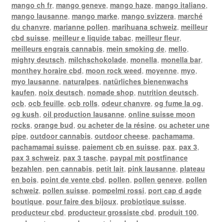
mango ch fr
,
mango geneve
,
mango haze
,
mango italiano
,
mango lausanne
,
mango marke
,
mango svizzera
,
marché
du chanvre
,
marianne pollen
,
marihuana schweiz
,
meilleur
cbd suisse
,
meilleur e liquide tabac
,
meilleur fleur
,
meilleurs engrais cannabis
,
mein smoking de
,
mello
,
mighty deutsch
,
milchschokolade
,
monella
,
monella bar
,
monthey horaire cbd
,
moon rock weed
,
moyenne
,
myo
,
myo lausanne
,
naturalpes
,
natürliches bienenwachs
kaufen
,
noix deutsch
,
nomade shop
,
nutrition deutsch
,
ocb
,
ocb feuille
,
ocb rolls
,
odeur chanvre
,
og fume la og
,
og kush
,
oil production lausanne
,
online suisse moon
rocks
,
orange bud
,
ou acheter de la résine
,
ou acheter une
pipe
,
outdoor cannabis
,
outdoor cheese
,
pachamama
,
pachamamai suisse
,
paiement cb en suisse
,
pax
,
pax 3
,
pax 3 schweiz
,
pax 3 tasche
,
paypal mit postfinance
bezahlen
,
pen cannabis
,
petit lait
,
pink lausanne
,
plateau
en bois
,
point de vente cbd
,
pollen
,
pollen geneve
,
pollen
schweiz
,
pollen suisse
,
pompelmi rossi
,
port cap d agde
boutique
,
pour faire des bijoux
,
probiotique suisse
,
producteur cbd
,
producteur grossiste cbd
,
produit 100
,