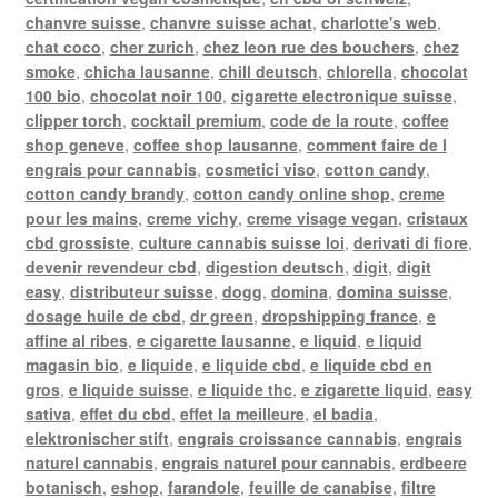
chanvre suisse
,
chanvre suisse achat
,
charlotte's web
,
chat coco
,
cher zurich
,
chez leon rue des bouchers
,
chez
smoke
,
chicha lausanne
,
chill deutsch
,
chlorella
,
chocolat
100 bio
,
chocolat noir 100
,
cigarette electronique suisse
,
clipper torch
,
cocktail premium
,
code de la route
,
coffee
shop geneve
,
coffee shop lausanne
,
comment faire de l
engrais pour cannabis
,
cosmetici viso
,
cotton candy
,
cotton candy brandy
,
cotton candy online shop
,
creme
pour les mains
,
creme vichy
,
creme visage vegan
,
cristaux
cbd grossiste
,
culture cannabis suisse loi
,
derivati di fiore
,
devenir revendeur cbd
,
digestion deutsch
,
digit
,
digit
easy
,
distributeur suisse
,
dogg
,
domina
,
domina suisse
,
dosage huile de cbd
,
dr green
,
dropshipping france
,
e
affine al ribes
,
e cigarette lausanne
,
e liquid
,
e liquid
magasin bio
,
e liquide
,
e liquide cbd
,
e liquide cbd en
gros
,
e liquide suisse
,
e liquide thc
,
e zigarette liquid
,
easy
sativa
,
effet du cbd
,
effet la meilleure
,
el badia
,
elektronischer stift
,
engrais croissance cannabis
,
engrais
naturel cannabis
,
engrais naturel pour cannabis
,
erdbeere
botanisch
,
eshop
,
farandole
,
feuille de canabise
,
filtre