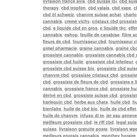
livraison france avis
,
cbd suisse loi
,
cbd sui
therapy
,
cbd tropfen
,
cbd valais
,
cbd vape
,
c
cbd öl schweiz
,
chanvre suisse achat
,
charlo
cannabis
,
creme vichy
,
cristaux cbd grossist
cbd
,
e liquide cbd en gros
,
e liquide thc
,
effe
cannabis
,
eshop
,
feuille de canabise
,
filtre 
fleurs de cbd
,
fournisseur cbd
,
fournisseur 
gimel pharmacie
,
graine cannabis
,
graine cb
grossiste cannabis
,
grossiste cannabis cbd 
grossiste cbd huile
,
grossiste cbd inferieur
,
grossiste cbd suisse bio
,
grossiste cbd suiss
chanvre cbd
,
grossiste cristaux cbd
,
grossis
cbd
,
grossiste de fleurs de cbd
,
grossiste e 
cannabis
,
grossiste france cbd
,
grossiste hu
dérivé en cbd
,
grossiste suisse cbd
,
grossis
harlequin cbd
,
herbe aux chats
,
huile cbd
,
hu
bienfaits
,
huile de cbd bio
,
huile de cbd effet
huile de chanvre
,
infuso di te
,
jet eau genev
meilleure grossiste cbd
,
le riff cbd
,
legal sui
suisse
,
livraison gratuite poste
,
livraison we
meilleurs engrais cannabis
,
monthey horaire