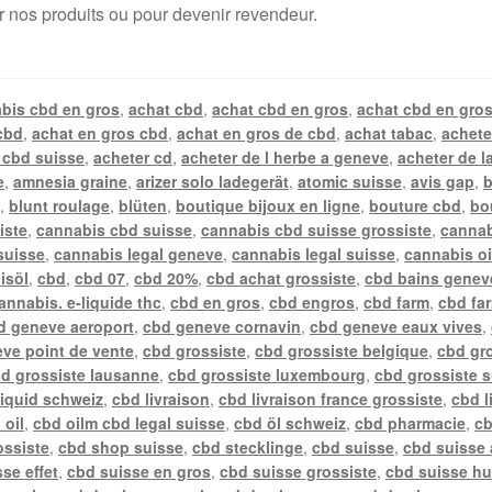
r nos produits ou pour devenir revendeur.
bis cbd en gros
,
achat cbd
,
achat cbd en gros
,
achat cbd en gros
cbd
,
achat en gros cbd
,
achat en gros de cbd
,
achat tabac
,
achete
 cbd suisse
,
acheter cd
,
acheter de l herbe a geneve
,
acheter de l
e
,
amnesia graine
,
arizer solo ladegerät
,
atomic suisse
,
avis gap
,
b
n
,
blunt roulage
,
blüten
,
boutique bijoux en ligne
,
bouture cbd
,
bo
iste
,
cannabis cbd suisse
,
cannabis cbd suisse grossiste
,
cannab
suisse
,
cannabis legal geneve
,
cannabis legal suisse
,
cannabis oi
isöl
,
cbd
,
cbd 07
,
cbd 20%
,
cbd achat grossiste
,
cbd bains genev
annabis. e-liquide thc
,
cbd en gros
,
cbd engros
,
cbd farm
,
cbd fa
d geneve aeroport
,
cbd geneve cornavin
,
cbd geneve eaux vives
,
ve point de vente
,
cbd grossiste
,
cbd grossiste belgique
,
cbd gr
d grossiste lausanne
,
cbd grossiste luxembourg
,
cbd grossiste 
liquid schweiz
,
cbd livraison
,
cbd livraison france grossiste
,
cbd l
 oil
,
cbd oilm cbd legal suisse
,
cbd öl schweiz
,
cbd pharmacie
,
cb
ossiste
,
cbd shop suisse
,
cbd stecklinge
,
cbd suisse
,
cbd suisse 
se effet
,
cbd suisse en gros
,
cbd suisse grossiste
,
cbd suisse hu