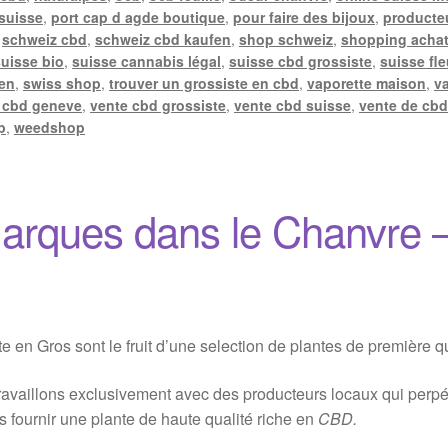
 suisse
,
port cap d agde boutique
,
pour faire des bijoux
,
producte
,
schweiz cbd
,
schweiz cbd kaufen
,
shop schweiz
,
shopping achat
suisse bio
,
suisse cannabis légal
,
suisse cbd grossiste
,
suisse fle
len
,
swiss shop
,
trouver un grossiste en cbd
,
vaporette maison
,
v
 cbd geneve
,
vente cbd grossiste
,
vente cbd suisse
,
vente de cbd
p
,
weedshop
arques dans le Chanvre 
en Gros sont le fruit d’une selection de plantes de première qu
availlons exclusivement avec des producteurs locaux qui perpétu
s fournir une plante de haute qualité riche en
CBD.