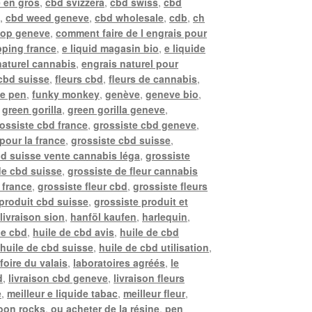
 en gros
,
cbd svizzera
,
cbd swiss
,
cbd
e
,
cbd weed geneve
,
cbd wholesale
,
cdb
,
ch
hop geneve
,
comment faire de l engrais pour
ping france
,
e liquid magasin bio
,
e liquide
naturel cannabis
,
engrais naturel pour
 cbd suisse
,
fleurs cbd
,
fleurs de cannabis
,
pe pen
,
funky monkey
,
genève
,
geneve bio
,
,
green gorilla
,
green gorilla geneve
,
ossiste cbd france
,
grossiste cbd geneve
,
pour la france
,
grossiste cbd suisse
,
bd suisse vente cannabis léga
,
grossiste
de cbd suisse
,
grossiste de fleur cannabis
 france
,
grossiste fleur cbd
,
grossiste fleurs
 produit cbd suisse
,
grossiste produit et
livraison sion
,
hanföl kaufen
,
harlequin
,
de cbd
,
huile de cbd avis
,
huile de cbd
,
huile de cbd suisse
,
huile de cbd utilisation
,
 foire du valais
,
laboratoires agréés
,
le
d
,
livraison cbd geneve
,
livraison fleurs
e
,
meilleur e liquide tabac
,
meilleur fleur
,
oon rocks
,
ou acheter de la résine
,
pen