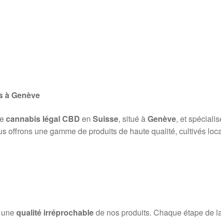
s à Genève
de
cannabis légal CBD
en
Suisse
, situé à
Genève
, et spéciali
us offrons une gamme de produits de haute qualité, cultivés loca
r une
qualité irréprochable
de nos produits. Chaque étape de la p