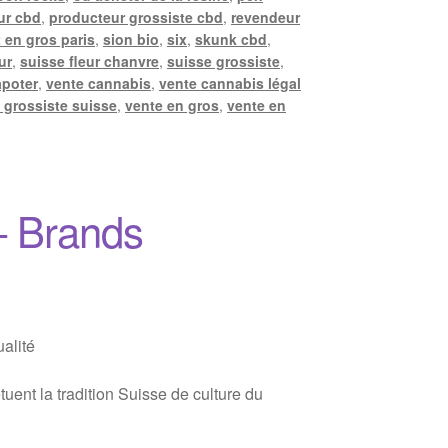
ur cbd
,
producteur grossiste cbd
,
revendeur
 en gros paris
,
sion bio
,
six
,
skunk cbd
,
ur
,
suisse fleur chanvre
,
suisse grossiste
,
apoter
,
vente cannabis
,
vente cannabis légal
 grossiste suisse
,
vente en gros
,
vente en
– Brands
alité
ent la tradition Suisse de culture du