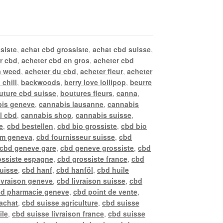
siste
,
achat cbd grossiste
,
achat cbd suisse
,
r cbd
,
acheter cbd en gros
,
acheter cbd
a weed
,
acheter du cbd
,
acheter fleur
,
acheter
 chill
,
backwoods
,
berry love lollipop
,
beurre
uture cbd suisse
,
boutures fleurs
,
canna
,
is geneve
,
cannabis lausanne
,
cannabis
l cbd
,
cannabis shop
,
cannabis suisse
,
e
,
cbd bestellen
,
cbd bio grossiste
,
cbd bio
rm geneva
,
cbd fournisseur suisse
,
cbd
cbd geneve gare
,
cbd geneve grossiste
,
cbd
ossiste espagne
,
cbd grossiste france
,
cbd
suisse
,
cbd hanf
,
cbd hanföl
,
cbd huile
ivraison geneve
,
cbd livraison suisse
,
cbd
d pharmacie geneve
,
cbd point de vente
,
achat
,
cbd suisse agriculture
,
cbd suisse
ile
,
cbd suisse livraison france
,
cbd suisse