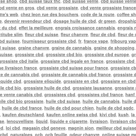
sse shop
,
cbd suisse taux thc
,
cbd suisse vente
,
cbd suisse vente
bd vente en gros
,
cbd vente grossiste
,
cbd vente grossiste franc
tte's web
,
chez leon rue des bouchers
,
code de la route
,
coffee s
e
,
devenir revendeur cbd
,
dosage huile de cbd
,
dr green
,
dropship
t du cbd
,
effet la meilleure
,
engrais croissance cannabis
,
engrais 
actitube slim
,
fleur cbd suisse
,
fleur chanvre
,
fleur de cbd
,
fleur de
cbd suisse
,
fournisseur grossiste cbd
,
fr
,
france vape
,
fribourg va
d suisse
,
graine chanvre
,
graine de cannabis
,
graine de shopping
suisse
,
grossiste cbd
,
grossiste cbd bio
,
grossiste cbd europe
,
gr
grossiste cbd italie
,
grossiste cbd legale en france
,
grossiste cbd 
e livraison france
,
grossiste cbd suisse pour france
,
grossiste c
te de cannabis cbd
,
grossiste de cannabis cbd france
,
grossiste 
liquide cbd
,
grossiste eliquide
,
grossiste en cbd
,
grossiste en cbd
ile cbd bio
,
grossiste huile de cbd
,
grossiste lausanne
,
grossiste
te vente canabis cbd
,
grossistes cbd
,
grossistes cbd france
,
hanf 
ile cbd bio grossiste
,
huile cbd suisse
,
huile de cannabis
,
huile 
,
huile de cbd france
,
huile de cbd pour chien
,
huile de cbd sqdc
e
,
kaufen deutschland
,
kaufen online swiss cbd
,
kivi cbd
,
kush
,
la
sse
,
lenouvelliste
,
liquid
,
liquide e cigarette
,
livraison
,
livraison cb
ed
,
loi cbd
,
magasin cbd geneve
,
magnin sion
,
meilleur cbd suiss
 cbd
,
naturalpes
,
ocb
,
ocb feuille
,
odeur chanvre
,
online suisse m