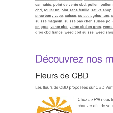
cannabis
,
point de vente cbd
,
pollen
,
pollen
cbd
,
rouler un joint sans feuille
,
sativa shop
strawberry vape
,
suisse
,
suisse agriculture
,
suisse magasin
,
suisse pas cher
,
suisse pol
en gros
,
vente cbd
,
vente cbd en gros
,
vente
gros cbd france
,
weed cbd suisse
,
weed sho
Découvrez nos m
Fleurs de CBD
Les fleurs de CBD proposées sur CBD Vente 
Chez
Le Riff
nous tr
chanvre afin de vou