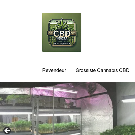
Aller
Aller
à
au
la
contenu
navigation
Revendeur
Grossiste Cannabis CBD