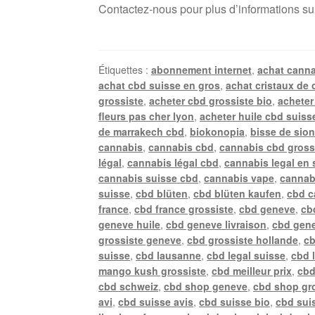
Contactez-nous pour plus d’informations su
Étiquettes :
abonnement internet
,
achat canna
achat cbd suisse en gros
,
achat cristaux de 
grossiste
,
acheter cbd grossiste bio
,
acheter
fleurs pas cher lyon
,
acheter huile cbd suiss
de marrakech cbd
,
biokonopia
,
bisse de sio
cannabis
,
cannabis cbd
,
cannabis cbd gross
légal
,
cannabis légal cbd
,
cannabis legal en 
cannabis suisse cbd
,
cannabis vape
,
cannab
suisse
,
cbd blüten
,
cbd blüten kaufen
,
cbd c
france
,
cbd france grossiste
,
cbd geneve
,
cb
geneve huile
,
cbd geneve livraison
,
cbd gene
grossiste geneve
,
cbd grossiste hollande
,
cb
suisse
,
cbd lausanne
,
cbd legal suisse
,
cbd 
mango kush grossiste
,
cbd meilleur prix
,
cbd
cbd schweiz
,
cbd shop geneve
,
cbd shop gr
avi
,
cbd suisse avis
,
cbd suisse bio
,
cbd suis