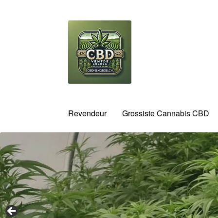
Aller
Aller
à
au
la
contenu
navigation
Revendeur
Grossiste Cannabis CBD