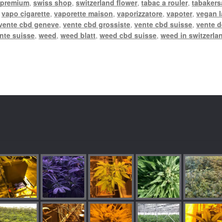
 premium
,
swiss shop
,
switzerland flower
,
tabac a rouler
,
tabakers
,
vapo cigarette
,
vaporette maison
,
vaporizzatore
,
vapoter
,
vegan 
vente cbd geneve
,
vente cbd grossiste
,
vente cbd suisse
,
vente d
nte suisse
,
weed
,
weed blatt
,
weed cbd suisse
,
weed in switzerla