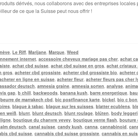
duits dérivés, nous collaborons avec des entreprises locales pou
lleur de ce que la Suisse peut nous offrir !
nève
,
Le Riff
,
Marijane
,
Marque
,
Weed
nnement internet
,
accessoire cheveux mariage pas cher
,
achat c
siste
,
achat cbd suisse
,
achat cbd suisse en gros
,
achat cristaux
n gros
,
acheter cbd grossiste
,
acheter cbd grossiste bio
,
acheter 
acheter en ligne en suisse
,
acheter fleur
,
acheter fleurs pas cher 
assador deutsch
,
amnesia graine
,
amnesia sorten
,
analyse
,
anima
vis gap
,
b chill
,
backwoods
,
banana kush
,
barre energetique
,
bau
,
beurre de marrakech cbd
,
bic postfinance karte
,
bickel
,
bio c bon
oires
,
blague à tabac
,
blague sur les suisses
,
blatter ecublens
,
bl
en weiß
,
blunt
,
blunt deutsch
,
blunt roulage
,
blüten
,
body leggeri
 ligne
,
boutique du chanvre vevey
,
boutique vente flash
,
bouture
calm deutsch
,
canal suisse
,
candy kush
,
canna
,
cannabinoid
,
can
bis cbd suisse
,
cannabis cbd suisse grossiste
,
cannabis en sui