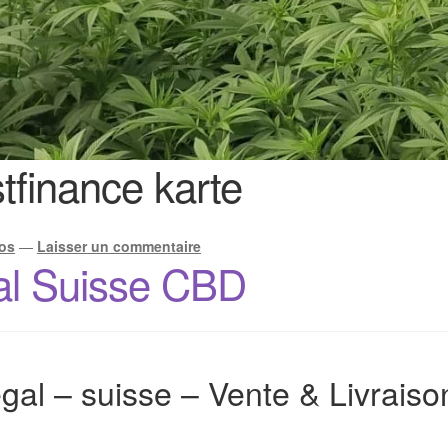
stfinance karte
os
—
Laisser un commentaire
al Suisse CBD
gal – suisse – Vente & Livrais