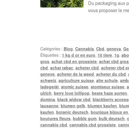
Du packaging aux pro
vous proposer le mei
Catégories :
Blog
,
Cannabis
,
Cbd
,
geneva
,
Ge
Étiquettes :
1 kg d or en euro
,
10 tiere
,
1g
,
abo
gros
,
achat cbd en grossiste
,
achat cbd gros
cbd
,
achat tabac
,
acheter cbd
,
acheter cbd e
geneve
,
acheter de la weed
,
acheter du cbd
,
schweiz
,
agriculture suisse
,
alte schule
,
amb
ladegerät
,
atomic suisse
,
atomiseur suisse
,
a
ulrich
,
berry love lollipop
,
beste haze sorten
domina
,
black widow cbd
,
blackberry access
lausanne
,
blumen gelb
,
blumen kaufen
,
blum
kaufen
,
botanic deutsch
,
boutique bijoux en
boutures fleurs
,
bubble gum
,
bulk deutsch
,
cannabis cbd
,
cannabis cbd grossiste
,
canna