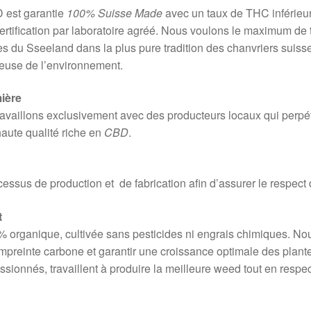
 est garantie
100% Suisse Made
avec un taux de THC inférieur
ertification par laboratoire agréé. Nous voulons le maximum de 
res du Sseeland dans la plus pure tradition des chanvriers suiss
ueuse de l’environnement.
ière
availlons exclusivement avec des producteurs locaux qui perpétu
haute qualité riche en
CBD
.
ocessus de production et de fabrication afin d’assurer le respec
t
 organique, cultivée sans pesticides ni engrais chimiques. Nou
mpreinte carbone et garantir une croissance optimale des plante
ssionnés, travaillent à produire la meilleure weed tout en respe