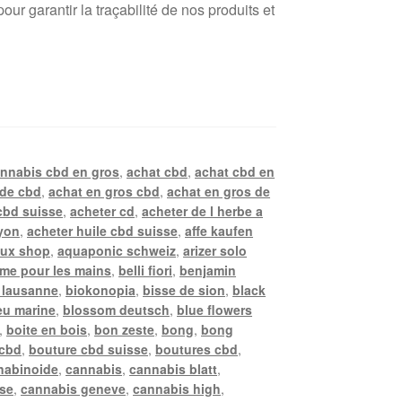
r garantir la traçabilité de nos produits et
annabis cbd en gros
,
achat cbd
,
achat cbd en
 de cbd
,
achat en gros cbd
,
achat en gros de
cbd suisse
,
acheter cd
,
acheter de l herbe a
lyon
,
acheter huile cbd suisse
,
affe kaufen
ux shop
,
aquaponic schweiz
,
arizer solo
me pour les mains
,
belli fiori
,
benjamin
 lausanne
,
biokonopia
,
bisse de sion
,
black
eu marine
,
blossom deutsch
,
blue flowers
,
boite en bois
,
bon zeste
,
bong
,
bong
 cbd
,
bouture cbd suisse
,
boutures cbd
,
nabinoide
,
cannabis
,
cannabis blatt
,
sse
,
cannabis geneve
,
cannabis high
,