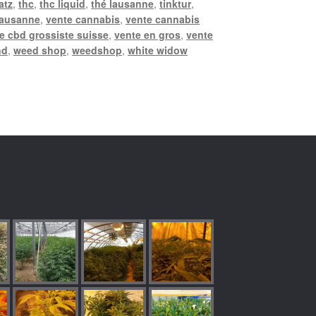
atz
,
thc
,
thc liquid
,
thé lausanne
,
tinktur
,
lausanne
,
vente cannabis
,
vente cannabis
e cbd grossiste suisse
,
vente en gros
,
vente
nd
,
weed shop
,
weedshop
,
white widow