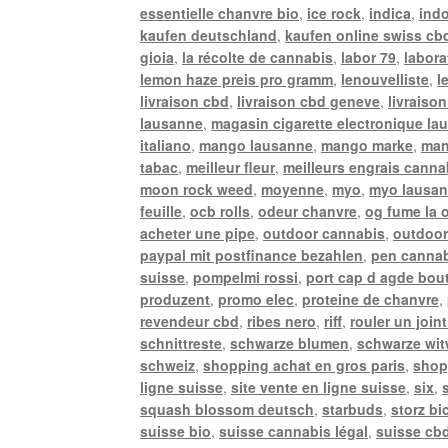
essentielle chanvre bio
,
ice rock
,
indica
,
ind
kaufen deutschland
,
kaufen online swiss cb
gioia
,
la récolte de cannabis
,
labor 79
,
labora
lemon haze preis pro gramm
,
lenouvelliste
,
l
livraison cbd
,
livraison cbd geneve
,
livraison
lausanne
,
magasin cigarette electronique la
italiano
,
mango lausanne
,
mango marke
,
man
tabac
,
meilleur fleur
,
meilleurs engrais canna
moon rock weed
,
moyenne
,
myo
,
myo lausa
feuille
,
ocb rolls
,
odeur chanvre
,
og fume la 
acheter une pipe
,
outdoor cannabis
,
outdoor
paypal mit postfinance bezahlen
,
pen canna
suisse
,
pompelmi rossi
,
port cap d agde bou
produzent
,
promo elec
,
proteine de chanvre
,
revendeur cbd
,
ribes nero
,
riff
,
rouler un joint
schnittreste
,
schwarze blumen
,
schwarze wi
schweiz
,
shopping achat en gros paris
,
shop
ligne suisse
,
site vente en ligne suisse
,
six
,
squash blossom deutsch
,
starbuds
,
storz bi
suisse bio
,
suisse cannabis légal
,
suisse cbd