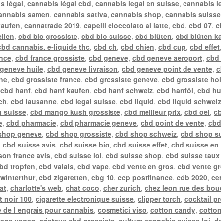
s légal
,
cannabis légal cbd
,
cannabis legal en suisse
,
cannabis l
annabis samen
,
cannabis sativa
,
cannabis shop
,
cannabis suisse
kaufen
,
cannatrade 2019
,
capelli cioccolato al latte
,
cbd
,
cbd 07
,
c
ellen
,
cbd bio grossiste
,
cbd bio suisse
,
cbd blüten
,
cbd blüten k
cbd cannabis. e-liquide thc
,
cbd ch
,
cbd chien
,
cbd cup
,
cbd effet
ance
,
cbd france grossiste
,
cbd geneve
,
cbd geneve aeroport
,
cbd
geneve huile
,
cbd geneve livraison
,
cbd geneve point de vente
,
c
gne
,
cbd grossiste france
,
cbd grossiste geneve
,
cbd grossiste ho
,
cbd hanf
,
cbd hanf kaufen
,
cbd hanf schweiz
,
cbd hanföl
,
cbd hu
ch
,
cbd lausanne
,
cbd legal suisse
,
cbd liquid
,
cbd liquid schwei
n suisse
,
cbd mango kush grossiste
,
cbd meilleur prix
,
cbd oel
,
cb
e
,
cbd pharmacie
,
cbd pharmacie geneve
,
cbd point de vente
,
cbd
shop geneve
,
cbd shop grossiste
,
cbd shop schweiz
,
cbd shop s
,
cbd suisse avis
,
cbd suisse bio
,
cbd suisse effet
,
cbd suisse en
ison france avis
,
cbd suisse loi
,
cbd suisse shop
,
cbd suisse taux
bd tropfen
,
cbd valais
,
cbd vape
,
cbd vente en gros
,
cbd vente gr
winterthur
,
cbd zigaretten
,
cbg 10
,
ccp postfinance
,
cdb 2020
,
ce
at
,
charlotte's web
,
chat coco
,
cher zurich
,
chez leon rue des bou
t noir 100
,
cigarette electronique suisse
,
clipper torch
,
cocktail p
 de l engrais pour cannabis
,
cosmetici viso
,
cotton candy
,
cotto
sage vegan
,
cristaux cbd grossiste
,
culture cannabis suisse loi
,
de