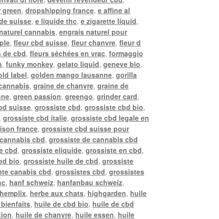
r green
,
dropshipping france
,
e affine al
ide suisse
,
e liquide thc
,
e zigarette liquid
,
naturel cannabis
,
engrais naturel pour
pple
,
fleur cbd suisse
,
fleur chanvre
,
fleur d
s de cbd
,
fleurs séchées en vrac
,
formaggio
n
,
funky monkey
,
gelato liquid
,
geneve bio
,
old label
,
golden mango lausanne
,
gorilla
 cannabis
,
graine de chanvre
,
graine de
nne
,
green passion
,
greengo
,
grinder card
,
bd suisse
,
grossiste cbd
,
grossiste cbd bio
,
,
grossiste cbd italie
,
grossiste cbd legale en
aison france
,
grossiste cbd suisse pour
 cannabis cbd
,
grossiste de cannabis cbd
de cbd
,
grossiste eliquide
,
grossiste en cbd
,
bd bio
,
grossiste huile de cbd
,
grossiste
nte canabis cbd
,
grossistes cbd
,
grossistes
hc
,
hanf schweiz
,
hanfanbau schweiz
,
hemplix
,
herbe aux chats
,
highgarden
,
huile
 bienfaits
,
huile de cbd bio
,
huile de cbd
tion
,
huile de chanvre
,
huile essen
,
huile