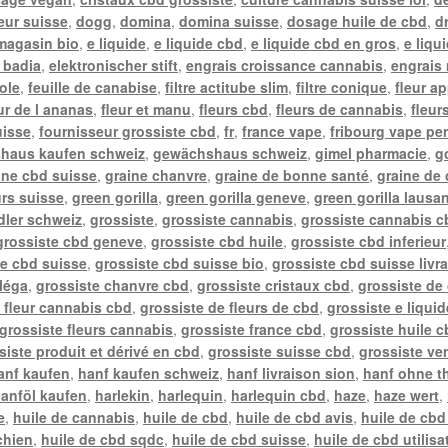
teur suisse
,
dogg
,
domina
,
domina suisse
,
dosage huile de cbd
,
d
 magasin bio
,
e liquide
,
e liquide cbd
,
e liquide cbd en gros
,
e liqu
l badia
,
elektronischer stift
,
engrais croissance cannabis
,
engrais 
ole
,
feuille de canabise
,
filtre actitube slim
,
filtre conique
,
fleur a
ur de l ananas
,
fleur et manu
,
fleurs cbd
,
fleurs de cannabis
,
fleur
uisse
,
fournisseur grossiste cbd
,
fr
,
france vape
,
fribourg vape pe
haus kaufen schweiz
,
gewächshaus schweiz
,
gimel pharmacie
,
g
ine cbd suisse
,
graine chanvre
,
graine de bonne santé
,
graine de
urs suisse
,
green gorilla
,
green gorilla geneve
,
green gorilla lausa
ler schweiz
,
grossiste
,
grossiste cannabis
,
grossiste cannabis c
grossiste cbd geneve
,
grossiste cbd huile
,
grossiste cbd inferieur
te cbd suisse
,
grossiste cbd suisse bio
,
grossiste cbd suisse livr
léga
,
grossiste chanvre cbd
,
grossiste cristaux cbd
,
grossiste de
 fleur cannabis cbd
,
grossiste de fleurs de cbd
,
grossiste e liqui
grossiste fleurs cannabis
,
grossiste france cbd
,
grossiste huile c
siste produit et dérivé en cbd
,
grossiste suisse cbd
,
grossiste ve
anf kaufen
,
hanf kaufen schweiz
,
hanf livraison sion
,
hanf ohne t
anföl kaufen
,
harlekin
,
harlequin
,
harlequin cbd
,
haze
,
haze wert
,
e
,
huile de cannabis
,
huile de cbd
,
huile de cbd avis
,
huile de cbd
chien
,
huile de cbd sqdc
,
huile de cbd suisse
,
huile de cbd utilisa