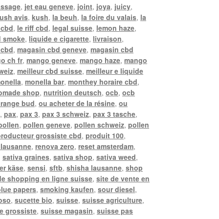
assage
,
jet eau geneve
,
joint
,
joya
,
juicy
,
ush avis
,
kush
,
la beuh
,
la foire du valais
,
la
 cbd
,
le riff cbd
,
legal suisse
,
lemon haze
,
d smoke
,
liquide e cigarette
,
livraison
,
i cbd
,
magasin cbd geneve
,
magasin cbd
o ch fr
,
mango geneve
,
mango haze
,
mango
weiz
,
meilleur cbd suisse
,
meilleur e liquide
onella
,
monella bar
,
monthey horaire cbd
,
omade shop
,
nutrition deutsch
,
ocb
,
ocb
range bud
,
ou acheter de la résine
,
ou
e
,
pax
,
pax 3
,
pax 3 schweiz
,
pax 3 tasche
,
pollen
,
pollen geneve
,
pollen schweiz
,
pollen
producteur grossiste cbd
,
produit 100
,
 lausanne
,
renova zero
,
reset amsterdam
,
,
sativa graines
,
sativa shop
,
sativa weed
,
er käse
,
sensi
,
sftb
,
shisha lausanne
,
shop
 de shopping en ligne suisse
,
site de vente en
lue papers
,
smoking kaufen
,
sour diesel
,
oso
,
sucette bio
,
suisse
,
suisse agriculture
,
e grossiste
,
suisse magasin
,
suisse pas