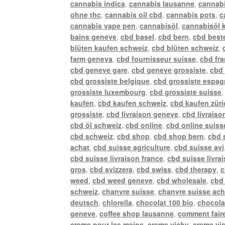
cannabis indica
,
cannabis lausanne
,
cannabi
ohne thc
,
cannabis oil cbd
,
cannabis pots
,
c
cannabis vape pen
,
cannabisöl
,
cannabisöl 
bains geneve
,
cbd basel
,
cbd bern
,
cbd best
blüten kaufen schweiz
,
cbd blüten schweiz
,
farm geneva
,
cbd fournisseur suisse
,
cbd fr
cbd geneve gare
,
cbd geneve grossiste
,
cbd 
cbd grossiste belgique
,
cbd grossiste espa
grossiste luxembourg
,
cbd grossiste suisse
kaufen
,
cbd kaufen schweiz
,
cbd kaufen züri
grossiste
,
cbd livraison geneve
,
cbd livraiso
cbd öl schweiz
,
cbd online
,
cbd online suiss
cbd schweiz
,
cbd shop
,
cbd shop bern
,
cbd 
achat
,
cbd suisse agriculture
,
cbd suisse avi
cbd suisse livraison france
,
cbd suisse livra
gros
,
cbd svizzera
,
cbd swiss
,
cbd therapy
,
c
weed
,
cbd weed geneve
,
cbd wholesale
,
cbd 
schweiz
,
chanvre suisse
,
chanvre suisse ach
deutsch
,
chlorella
,
chocolat 100 bio
,
chocola
geneve
,
coffee shop lausanne
,
comment faire
creme pour les mains
,
creme vichy
,
creme vi