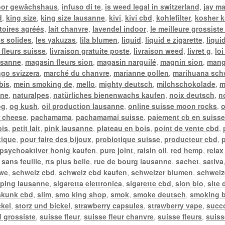
oor gewächshaus
,
infuso di te
,
is weed legal in switzerland
,
jay m
d
,
king size
,
king size lausanne
,
kivi
,
kivi cbd
,
kohlefilter
,
kosher k
toires agréés
,
lait chanvre
,
lavendel indoor
,
le meilleure grossiste
es solides
,
les yakuzas
,
lila blumen
,
liquid
,
liquid e zigarette
,
liqui
 fleurs suisse
,
livraison gratuite poste
,
livraison weed
,
livret g
,
lo
usanne
,
magasin fleurs sion
,
magasin narguilé
,
magnin sion
,
mang
go svizzera
,
marché du chanvre
,
marianne pollen
,
marihuana sch
bis
,
mein smoking de
,
mello
,
mighty deutsch
,
milchschokolade
,
m
nne
,
naturalpes
,
natürliches bienenwachs kaufen
,
noix deutsch
,
n
og
,
og kush
,
oil production lausanne
,
online suisse moon rocks
,
o
 cheese
,
pachamama
,
pachamamai suisse
,
paiement cb en suiss
bis
,
petit lait
,
pink lausanne
,
plateau en bois
,
point de vente cbd
,
tique
,
pour faire des bijoux
,
probiotique suisse
,
producteur cbd
,
psychoaktiver honig kaufen
,
pure joint
,
raisin oil
,
red hemp
,
relax
 sans feuille
,
rts plus belle
,
rue de bourg lausanne
,
sachet
,
sativa
twe
,
schweiz cbd
,
schweiz cbd kaufen
,
schweizer blumen
,
schweiz
ping lausanne
,
sigaretta elettronica
,
sigarette cbd
,
sion bio
,
site
skunk cbd
,
slim
,
smo king shop
,
smok
,
smoke deutsch
,
smoking b
ckel
,
storz und bickel
,
strawberry capsules
,
strawberry vape
,
succ
 grossiste
,
suisse fleur
,
suisse fleur chanvre
,
suisse fleurs
,
suiss