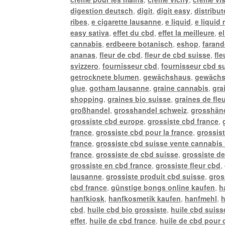
digestion deutsch
,
digit
,
digit easy
,
distribu
ribes
,
e cigarette lausanne
,
e liquid
,
e liquid
easy sativa
,
effet du cbd
,
effet la meilleure
,
e
cannabis
,
erdbeere botanisch
,
eshop
,
farand
ananas
,
fleur de cbd
,
fleur de cbd suisse
,
fle
svizzero
,
fournisseur cbd
,
fournisseur cbd s
getrocknete blumen
,
gewächshaus
,
gewächs
glue
,
gotham lausanne
,
graine cannabis
,
gra
shopping
,
graines bio suisse
,
graines de fle
großhandel
,
grosshandel schweiz
,
grosshänd
grossiste cbd europe
,
grossiste cbd france
,
france
,
grossiste cbd pour la france
,
grossis
france
,
grossiste cbd suisse vente cannabis 
france
,
grossiste de cbd suisse
,
grossiste de
grossiste en cbd france
,
grossiste fleur cbd
,
lausanne
,
grossiste produit cbd suisse
,
gros
cbd france
,
günstige bongs online kaufen
,
h
hanfkiosk
,
hanfkosmetik kaufen
,
hanfmehl
,
h
cbd
,
huile cbd bio grossiste
,
huile cbd suiss
effet
,
huile de cbd france
,
huile de cbd pour 