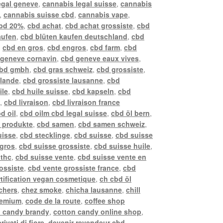
egal geneve
,
cannabis legal suisse
,
cannabis
,
cannabis suisse cbd
,
cannabis vape
,
bd 20%
,
cbd achat
,
cbd achat grossiste
,
cbd
aufen
,
cbd blüten kaufen deutschland
,
cbd
,
cbd en gros
,
cbd engros
,
cbd farm
,
cbd
 geneve cornavin
,
cbd geneve eaux vives
,
bd gmbh
,
cbd gras schweiz
,
cbd grossiste
,
llande
,
cbd grossiste lausanne
,
cbd
ile
,
cbd huile suisse
,
cbd kapseln
,
cbd
z
,
cbd livraison
,
cbd livraison france
d oil
,
cbd oilm cbd legal suisse
,
cbd öl bern
,
 produkte
,
cbd samen
,
cbd samen schweiz
,
uisse
,
cbd stecklinge
,
cbd suisse
,
cbd suisse
 gros
,
cbd suisse grossiste
,
cbd suisse huile
,
 thc
,
cbd suisse vente
,
cbd suisse vente en
ossiste
,
cbd vente grossiste france
,
cbd
rtification vegan cosmetique
,
ch cbd öl
chers
,
chez smoke
,
chicha lausanne
,
chill
remium
,
code de la route
,
coffee shop
n candy brandy
,
cotton candy online shop
,
rivati di fiore
,
devenir revendeur cbd
,