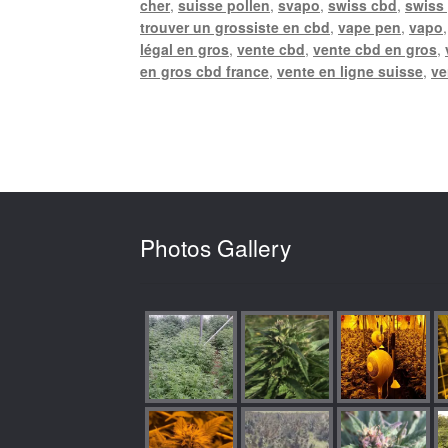
cher
,
suisse pollen
,
svapo
,
swiss cbd
,
swiss
trouver un grossiste en cbd
,
vape pen
,
vapo
légal en gros
,
vente cbd
,
vente cbd en gros
,
en gros cbd france
,
vente en ligne suisse
,
ve
Photos Gallery