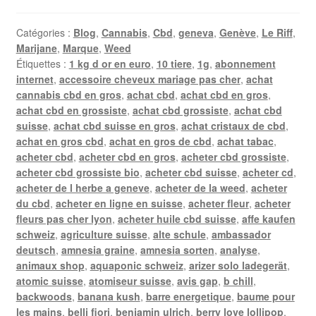
Catégories :
Blog
,
Cannabis
,
Cbd
,
geneva
,
Genève
,
Le Riff
,
Marijane
,
Marque
,
Weed
Étiquettes :
1 kg d or en euro
,
10 tiere
,
1g
,
abonnement
internet
,
accessoire cheveux mariage pas cher
,
achat
cannabis cbd en gros
,
achat cbd
,
achat cbd en gros
,
achat cbd en grossiste
,
achat cbd grossiste
,
achat cbd
suisse
,
achat cbd suisse en gros
,
achat cristaux de cbd
,
achat en gros cbd
,
achat en gros de cbd
,
achat tabac
,
acheter cbd
,
acheter cbd en gros
,
acheter cbd grossiste
,
acheter cbd grossiste bio
,
acheter cbd suisse
,
acheter cd
,
acheter de l herbe a geneve
,
acheter de la weed
,
acheter
du cbd
,
acheter en ligne en suisse
,
acheter fleur
,
acheter
fleurs pas cher lyon
,
acheter huile cbd suisse
,
affe kaufen
schweiz
,
agriculture suisse
,
alte schule
,
ambassador
deutsch
,
amnesia graine
,
amnesia sorten
,
analyse
,
animaux shop
,
aquaponic schweiz
,
arizer solo ladegerät
,
atomic suisse
,
atomiseur suisse
,
avis gap
,
b chill
,
backwoods
,
banana kush
,
barre energetique
,
baume pour
les mains
,
belli fiori
,
benjamin ulrich
,
berry love lollipop
,