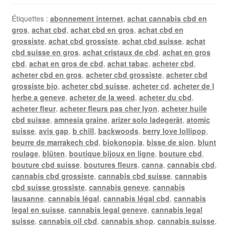
Étiquettes :
abonnement internet
,
achat cannabis cbd en
gros
,
achat cbd
,
achat cbd en gros
,
achat cbd en
grossiste
,
achat cbd grossiste
,
achat cbd suisse
,
achat
cbd suisse en gros
,
achat cristaux de cbd
,
achat en gros
cbd
,
achat en gros de cbd
,
achat tabac
,
acheter cbd
,
acheter cbd en gros
,
acheter cbd grossiste
,
acheter cbd
grossiste bio
,
acheter cbd suisse
,
acheter cd
,
acheter de l
herbe a geneve
,
acheter de la weed
,
acheter du cbd
,
acheter fleur
,
acheter fleurs pas cher lyon
,
acheter huile
cbd suisse
,
amnesia graine
,
arizer solo ladegerät
,
atomic
suisse
,
avis gap
,
b chill
,
backwoods
,
berry love lollipop
,
beurre de marrakech cbd
,
biokonopia
,
bisse de sion
,
blunt
roulage
,
blüten
,
boutique bijoux en ligne
,
bouture cbd
,
bouture cbd suisse
,
boutures fleurs
,
canna
,
cannabis cbd
,
cannabis cbd grossiste
,
cannabis cbd suisse
,
cannabis
cbd suisse grossiste
,
cannabis geneve
,
cannabis
lausanne
,
cannabis légal
,
cannabis légal cbd
,
cannabis
legal en suisse
,
cannabis legal geneve
,
cannabis legal
suisse
,
cannabis oil cbd
,
cannabis shop
,
cannabis suisse
,