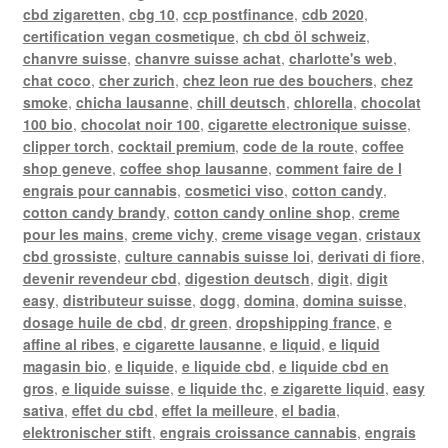
cbd zigaretten
,
cbg 10
,
ccp postfinance
,
cdb 2020
,
certification vegan cosmetique
,
ch cbd öl schweiz
,
chanvre suisse
,
chanvre suisse achat
,
charlotte's web
,
chat coco
,
cher zurich
,
chez leon rue des bouchers
,
chez
smoke
,
chicha lausanne
,
chill deutsch
,
chlorella
,
chocolat
100 bio
,
chocolat noir 100
,
cigarette electronique suisse
,
clipper torch
,
cocktail premium
,
code de la route
,
coffee
shop geneve
,
coffee shop lausanne
,
comment faire de l
engrais pour cannabis
,
cosmetici viso
,
cotton candy
,
cotton candy brandy
,
cotton candy online shop
,
creme
pour les mains
,
creme vichy
,
creme visage vegan
,
cristaux
cbd grossiste
,
culture cannabis suisse loi
,
derivati di fiore
,
devenir revendeur cbd
,
digestion deutsch
,
digit
,
digit
easy
,
distributeur suisse
,
dogg
,
domina
,
domina suisse
,
dosage huile de cbd
,
dr green
,
dropshipping france
,
e
affine al ribes
,
e cigarette lausanne
,
e liquid
,
e liquid
magasin bio
,
e liquide
,
e liquide cbd
,
e liquide cbd en
gros
,
e liquide suisse
,
e liquide thc
,
e zigarette liquid
,
easy
sativa
,
effet du cbd
,
effet la meilleure
,
el badia
,
elektronischer stift
,
engrais croissance cannabis
,
engrais