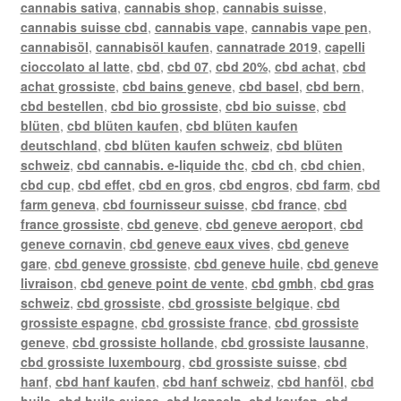
cannabis sativa
,
cannabis shop
,
cannabis suisse
,
cannabis suisse cbd
,
cannabis vape
,
cannabis vape pen
,
cannabisöl
,
cannabisöl kaufen
,
cannatrade 2019
,
capelli
cioccolato al latte
,
cbd
,
cbd 07
,
cbd 20%
,
cbd achat
,
cbd
achat grossiste
,
cbd bains geneve
,
cbd basel
,
cbd bern
,
cbd bestellen
,
cbd bio grossiste
,
cbd bio suisse
,
cbd
blüten
,
cbd blüten kaufen
,
cbd blüten kaufen
deutschland
,
cbd blüten kaufen schweiz
,
cbd blüten
schweiz
,
cbd cannabis. e-liquide thc
,
cbd ch
,
cbd chien
,
cbd cup
,
cbd effet
,
cbd en gros
,
cbd engros
,
cbd farm
,
cbd
farm geneva
,
cbd fournisseur suisse
,
cbd france
,
cbd
france grossiste
,
cbd geneve
,
cbd geneve aeroport
,
cbd
geneve cornavin
,
cbd geneve eaux vives
,
cbd geneve
gare
,
cbd geneve grossiste
,
cbd geneve huile
,
cbd geneve
livraison
,
cbd geneve point de vente
,
cbd gmbh
,
cbd gras
schweiz
,
cbd grossiste
,
cbd grossiste belgique
,
cbd
grossiste espagne
,
cbd grossiste france
,
cbd grossiste
geneve
,
cbd grossiste hollande
,
cbd grossiste lausanne
,
cbd grossiste luxembourg
,
cbd grossiste suisse
,
cbd
hanf
,
cbd hanf kaufen
,
cbd hanf schweiz
,
cbd hanföl
,
cbd
huile
,
cbd huile suisse
,
cbd kapseln
,
cbd kaufen
,
cbd