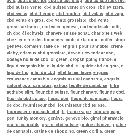
avis
,
cbd suisse loi
,
cbd suisse shop
,
cbd suisse taux thc
,
cbd suisse vente
,
cbd suisse vente en gros
,
cbd svizzera
,
cbd swiss
,
cbd therapy
,
cbd tropfen
,
cbd valais
,
cbd vape
,
cbd vente en gros
,
cbd vente grossiste
,
cbd vente
grossiste france
,
cbd weed geneve
,
cbd wholesale
,
cdb
,
ch cbd öl schweiz
,
chanvre suisse achat
,
charlotte's web
,
chez leon rue des bouchers
,
code de la route
,
coffee shop
geneve
,
comment faire de l engrais pour cannabis
,
creme
vichy
,
cristaux cbd grossiste
,
devenir revendeur cbd
,
dosage huile de cbd
,
dr green
,
dropshipping france
,
e
liquid magasin bio
,
e liquide cbd
,
e liquide cbd en gros
,
e
liquide thc
,
effet du cbd
,
effet la meilleure
,
engrais
croissance cannabis
,
engrais naturel cannabis
,
engrais
naturel pour cannabis
,
eshop
,
feuille de canabise
,
filtre
actitube slim
,
fleur cbd suisse
,
fleur chanvre
,
fleur de cbd
,
fleur de cbd suisse
,
fleurs cbd
,
fleurs de cannabis
,
fleurs
de cbd
,
fournisseur cbd
,
fournisseur cbd suisse
,
fournisseur grossiste cbd
,
fr
,
france vape
,
fribourg vape
pen
,
funky monkey
,
genève
,
geneve bio
,
gimel pharmacie
,
graine cannabis
,
graine cbd suisse
,
graine chanvre
,
graine
de cannabis
,
graine de shopping
,
green gorilla
,
green