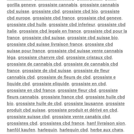
gorilla geneve
,
grossiste cannabis
,
grossiste cannabis
cbd suisse
,
grossiste cbd
,
grossiste cbd bio
,
grossiste
cbd europe
,
grossiste cbd france
,
grossiste cbd geneve
,
grossiste cbd huile
,
grossiste cbd inferieur
,
grossiste cbd
italie
,
grossiste cbd legale en france
,
grossiste cbd pour la
france
,
grossiste cbd suisse
,
grossiste cbd suisse bio
,
grossiste cbd suisse livraison france
,
grossiste cbd
suisse pour france
,
grossiste cbd suisse vente cannabis
léga
,
grossiste chanvre cbd
,
grossiste cristaux cbd
,
grossiste de cannabis cbd
,
grossiste de cannabis cbd
france
,
grossiste de cbd suisse
,
grossiste de fleur
cannabis cbd
,
grossiste de fleurs de cbd
,
grossiste e
liquide cbd
,
grossiste eliquide
,
grossiste en cbd
,
grossiste en cbd france
,
grossiste fleur cbd
,
grossiste
fleurs cannabis
,
grossiste france cbd
,
grossiste huile cbd
bio
,
grossiste huile de cbd
,
grossiste lausanne
,
grossiste
produit cbd suisse
,
grossiste produit et dérivé en cbd
,
grossiste suisse cbd
,
grossiste vente canabis cbd
,
grossistes cbd
,
grossistes cbd france
,
hanf livraison sion
,
hanföl kaufen
,
harlequin
,
harlequin cbd
,
herbe aux chats
,