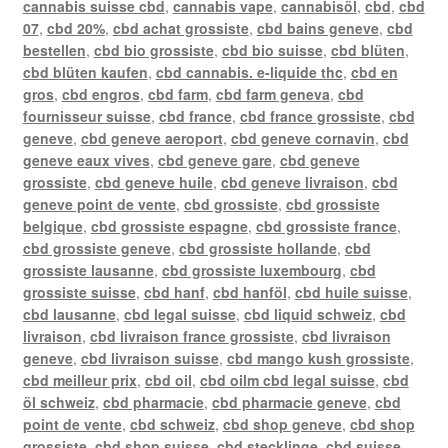
cannabis suisse cbd
,
cannabis vape
,
cannabisöl
,
cbd
,
cbd
07
,
cbd 20%
,
cbd achat grossiste
,
cbd bains geneve
,
cbd
bestellen
,
cbd bio grossiste
,
cbd bio suisse
,
cbd blüten
,
cbd blüten kaufen
,
cbd cannabis. e-liquide thc
,
cbd en
gros
,
cbd engros
,
cbd farm
,
cbd farm geneva
,
cbd
fournisseur suisse
,
cbd france
,
cbd france grossiste
,
cbd
geneve
,
cbd geneve aeroport
,
cbd geneve cornavin
,
cbd
geneve eaux vives
,
cbd geneve gare
,
cbd geneve
grossiste
,
cbd geneve huile
,
cbd geneve livraison
,
cbd
geneve point de vente
,
cbd grossiste
,
cbd grossiste
belgique
,
cbd grossiste espagne
,
cbd grossiste france
,
cbd grossiste geneve
,
cbd grossiste hollande
,
cbd
grossiste lausanne
,
cbd grossiste luxembourg
,
cbd
grossiste suisse
,
cbd hanf
,
cbd hanföl
,
cbd huile suisse
,
cbd lausanne
,
cbd legal suisse
,
cbd liquid schweiz
,
cbd
livraison
,
cbd livraison france grossiste
,
cbd livraison
geneve
,
cbd livraison suisse
,
cbd mango kush grossiste
,
cbd meilleur prix
,
cbd oil
,
cbd oilm cbd legal suisse
,
cbd
öl schweiz
,
cbd pharmacie
,
cbd pharmacie geneve
,
cbd
point de vente
,
cbd schweiz
,
cbd shop geneve
,
cbd shop
grossiste
,
cbd shop suisse
,
cbd stecklinge
,
cbd suisse
,