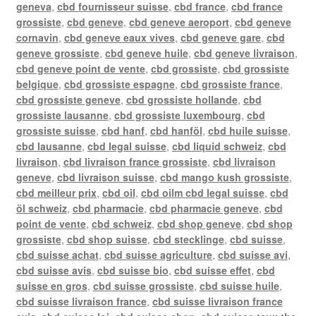
geneva
,
cbd fournisseur suisse
,
cbd france
,
cbd france
grossiste
,
cbd geneve
,
cbd geneve aeroport
,
cbd geneve
cornavin
,
cbd geneve eaux vives
,
cbd geneve gare
,
cbd
geneve grossiste
,
cbd geneve huile
,
cbd geneve livraison
,
cbd geneve point de vente
,
cbd grossiste
,
cbd grossiste
belgique
,
cbd grossiste espagne
,
cbd grossiste france
,
cbd grossiste geneve
,
cbd grossiste hollande
,
cbd
grossiste lausanne
,
cbd grossiste luxembourg
,
cbd
grossiste suisse
,
cbd hanf
,
cbd hanföl
,
cbd huile suisse
,
cbd lausanne
,
cbd legal suisse
,
cbd liquid schweiz
,
cbd
livraison
,
cbd livraison france grossiste
,
cbd livraison
geneve
,
cbd livraison suisse
,
cbd mango kush grossiste
,
cbd meilleur prix
,
cbd oil
,
cbd oilm cbd legal suisse
,
cbd
öl schweiz
,
cbd pharmacie
,
cbd pharmacie geneve
,
cbd
point de vente
,
cbd schweiz
,
cbd shop geneve
,
cbd shop
grossiste
,
cbd shop suisse
,
cbd stecklinge
,
cbd suisse
,
cbd suisse achat
,
cbd suisse agriculture
,
cbd suisse avi
,
cbd suisse avis
,
cbd suisse bio
,
cbd suisse effet
,
cbd
suisse en gros
,
cbd suisse grossiste
,
cbd suisse huile
,
cbd suisse livraison france
,
cbd suisse livraison france