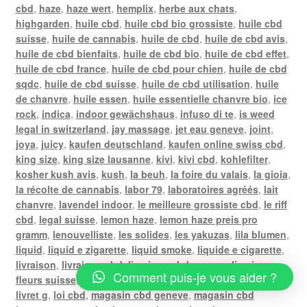
cbd
,
haze
,
haze wert
,
hemplix
,
herbe aux chats
,
highgarden
,
huile cbd
,
huile cbd bio grossiste
,
huile cbd
suisse
,
huile de cannabis
,
huile de cbd
,
huile de cbd avis
,
huile de cbd bienfaits
,
huile de cbd bio
,
huile de cbd effet
,
huile de cbd france
,
huile de cbd pour chien
,
huile de cbd
sqdc
,
huile de cbd suisse
,
huile de cbd utilisation
,
huile
de chanvre
,
huile essen
,
huile essentielle chanvre bio
,
ice
rock
,
indica
,
indoor gewächshaus
,
infuso di te
,
is weed
legal in switzerland
,
jay massage
,
jet eau geneve
,
joint
,
joya
,
juicy
,
kaufen deutschland
,
kaufen online swiss cbd
,
king size
,
king size lausanne
,
kivi
,
kivi cbd
,
kohlefilter
,
kosher kush avis
,
kush
,
la beuh
,
la foire du valais
,
la gioia
,
la récolte de cannabis
,
labor 79
,
laboratoires agréés
,
lait
chanvre
,
lavendel indoor
,
le meilleure grossiste cbd
,
le riff
cbd
,
legal suisse
,
lemon haze
,
lemon haze preis pro
gramm
,
lenouvelliste
,
les solides
,
les yakuzas
,
lila blumen
,
liquid
,
liquid e zigarette
,
liquid smoke
,
liquide e cigarette
,
livraison
,
livraison cbd
,
livraison cbd geneve
,
livraison
Comment puis-je vous aider ?
fleurs suisse
,
livraison gratuite poste
,
livraison weed
,
livret g
,
loi cbd
,
magasin cbd geneve
,
magasin cbd