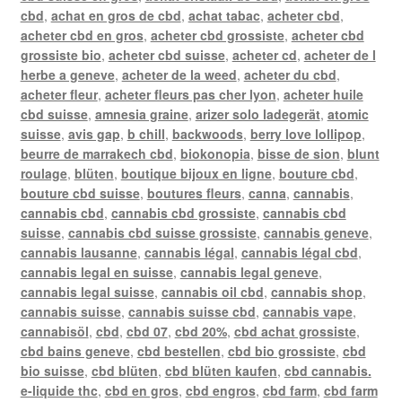
cbd
,
achat en gros de cbd
,
achat tabac
,
acheter cbd
,
acheter cbd en gros
,
acheter cbd grossiste
,
acheter cbd
grossiste bio
,
acheter cbd suisse
,
acheter cd
,
acheter de l
herbe a geneve
,
acheter de la weed
,
acheter du cbd
,
acheter fleur
,
acheter fleurs pas cher lyon
,
acheter huile
cbd suisse
,
amnesia graine
,
arizer solo ladegerät
,
atomic
suisse
,
avis gap
,
b chill
,
backwoods
,
berry love lollipop
,
beurre de marrakech cbd
,
biokonopia
,
bisse de sion
,
blunt
roulage
,
blüten
,
boutique bijoux en ligne
,
bouture cbd
,
bouture cbd suisse
,
boutures fleurs
,
canna
,
cannabis
,
cannabis cbd
,
cannabis cbd grossiste
,
cannabis cbd
suisse
,
cannabis cbd suisse grossiste
,
cannabis geneve
,
cannabis lausanne
,
cannabis légal
,
cannabis légal cbd
,
cannabis legal en suisse
,
cannabis legal geneve
,
cannabis legal suisse
,
cannabis oil cbd
,
cannabis shop
,
cannabis suisse
,
cannabis suisse cbd
,
cannabis vape
,
cannabisöl
,
cbd
,
cbd 07
,
cbd 20%
,
cbd achat grossiste
,
cbd bains geneve
,
cbd bestellen
,
cbd bio grossiste
,
cbd
bio suisse
,
cbd blüten
,
cbd blüten kaufen
,
cbd cannabis.
e-liquide thc
,
cbd en gros
,
cbd engros
,
cbd farm
,
cbd farm