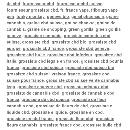
de cbd
,
fournisseur cbd
,
fournisseur cbd suisse
,
fournisseur grossiste cbd
,
fr
,
france vape
,
fribourg vape
pen
,
funky monkey
,
geneve bio
,
gimel pharmacie
,
graine
cannabis
,
graine cbd suisse
,
graine chanvre
,
graine de
cannabis
,
graine de shopping
,
green gorilla
,
green gorilla
geneve
,
grossiste cannabis
,
grossiste cannabis cbd
suisse
,
grossiste cbd
,
grossiste cbd bio
,
grossiste cbd
europe
,
grossiste cbd france
,
grossiste cbd geneve
,
grossiste cbd huile
,
grossiste cbd inferieur
,
grossiste cbd
italie
,
grossiste cbd legale en france
,
grossiste cbd pour la
france
,
grossiste cbd suisse
,
grossiste cbd suisse bio
,
grossiste cbd suisse livraison france
,
grossiste cbd
suisse pour france
,
grossiste cbd suisse vente cannabis
léga
,
grossiste chanvre cbd
,
grossiste cristaux cbd
,
grossiste de cannabis cbd
,
grossiste de cannabis cbd
france
,
grossiste de cbd suisse
,
grossiste de fleur
cannabis cbd
,
grossiste de fleurs de cbd
,
grossiste e
liquide cbd
,
grossiste eliquide
,
grossiste en cbd
,
grossiste en cbd france
,
grossiste fleur cbd
,
grossiste
fleurs cannabis
,
grossiste france cbd
,
grossiste huile cbd