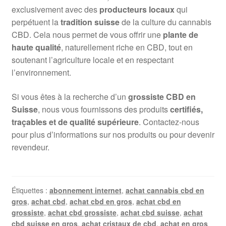
exclusivement avec des
producteurs locaux
qui
perpétuent la
tradition suisse
de la culture du cannabis
CBD. Cela nous permet de vous offrir une
plante de
haute qualité
, naturellement riche en CBD, tout en
soutenant l’agriculture locale et en respectant
l’environnement.
Si vous êtes à la recherche d’un
grossiste CBD en
Suisse
, nous vous fournissons des produits
certifiés,
traçables et de qualité supérieure
. Contactez-nous
pour plus d’informations sur nos produits ou pour devenir
revendeur.
Étiquettes :
abonnement internet
,
achat cannabis cbd en
gros
,
achat cbd
,
achat cbd en gros
,
achat cbd en
grossiste
,
achat cbd grossiste
,
achat cbd suisse
,
achat
cbd suisse en gros
,
achat cristaux de cbd
,
achat en gros