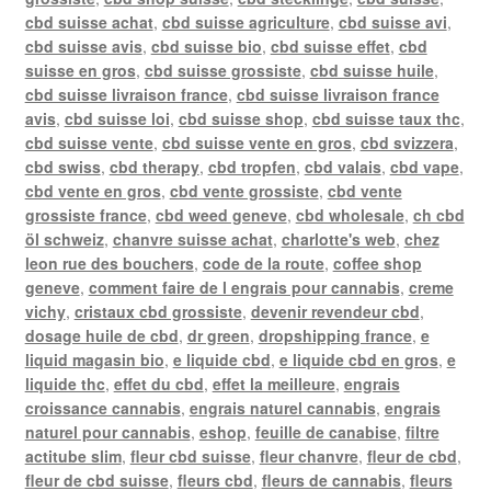
cbd suisse achat
,
cbd suisse agriculture
,
cbd suisse avi
,
cbd suisse avis
,
cbd suisse bio
,
cbd suisse effet
,
cbd
suisse en gros
,
cbd suisse grossiste
,
cbd suisse huile
,
cbd suisse livraison france
,
cbd suisse livraison france
avis
,
cbd suisse loi
,
cbd suisse shop
,
cbd suisse taux thc
,
cbd suisse vente
,
cbd suisse vente en gros
,
cbd svizzera
,
cbd swiss
,
cbd therapy
,
cbd tropfen
,
cbd valais
,
cbd vape
,
cbd vente en gros
,
cbd vente grossiste
,
cbd vente
grossiste france
,
cbd weed geneve
,
cbd wholesale
,
ch cbd
öl schweiz
,
chanvre suisse achat
,
charlotte's web
,
chez
leon rue des bouchers
,
code de la route
,
coffee shop
geneve
,
comment faire de l engrais pour cannabis
,
creme
vichy
,
cristaux cbd grossiste
,
devenir revendeur cbd
,
dosage huile de cbd
,
dr green
,
dropshipping france
,
e
liquid magasin bio
,
e liquide cbd
,
e liquide cbd en gros
,
e
liquide thc
,
effet du cbd
,
effet la meilleure
,
engrais
croissance cannabis
,
engrais naturel cannabis
,
engrais
naturel pour cannabis
,
eshop
,
feuille de canabise
,
filtre
actitube slim
,
fleur cbd suisse
,
fleur chanvre
,
fleur de cbd
,
fleur de cbd suisse
,
fleurs cbd
,
fleurs de cannabis
,
fleurs