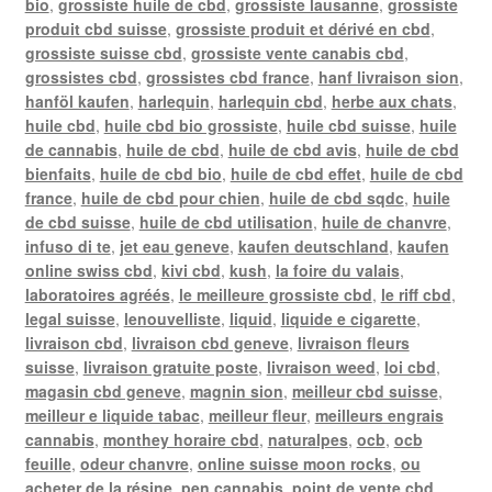
bio
,
grossiste huile de cbd
,
grossiste lausanne
,
grossiste
produit cbd suisse
,
grossiste produit et dérivé en cbd
,
grossiste suisse cbd
,
grossiste vente canabis cbd
,
grossistes cbd
,
grossistes cbd france
,
hanf livraison sion
,
hanföl kaufen
,
harlequin
,
harlequin cbd
,
herbe aux chats
,
huile cbd
,
huile cbd bio grossiste
,
huile cbd suisse
,
huile
de cannabis
,
huile de cbd
,
huile de cbd avis
,
huile de cbd
bienfaits
,
huile de cbd bio
,
huile de cbd effet
,
huile de cbd
france
,
huile de cbd pour chien
,
huile de cbd sqdc
,
huile
de cbd suisse
,
huile de cbd utilisation
,
huile de chanvre
,
infuso di te
,
jet eau geneve
,
kaufen deutschland
,
kaufen
online swiss cbd
,
kivi cbd
,
kush
,
la foire du valais
,
laboratoires agréés
,
le meilleure grossiste cbd
,
le riff cbd
,
legal suisse
,
lenouvelliste
,
liquid
,
liquide e cigarette
,
livraison cbd
,
livraison cbd geneve
,
livraison fleurs
suisse
,
livraison gratuite poste
,
livraison weed
,
loi cbd
,
magasin cbd geneve
,
magnin sion
,
meilleur cbd suisse
,
meilleur e liquide tabac
,
meilleur fleur
,
meilleurs engrais
cannabis
,
monthey horaire cbd
,
naturalpes
,
ocb
,
ocb
feuille
,
odeur chanvre
,
online suisse moon rocks
,
ou
acheter de la résine
,
pen cannabis
,
point de vente cbd
,