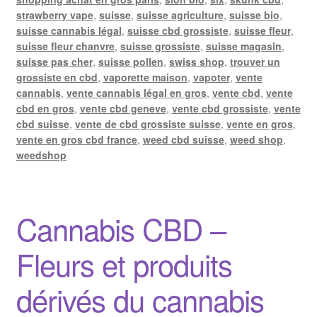
strawberry vape
,
suisse
,
suisse agriculture
,
suisse bio
,
suisse cannabis légal
,
suisse cbd grossiste
,
suisse fleur
,
suisse fleur chanvre
,
suisse grossiste
,
suisse magasin
,
suisse pas cher
,
suisse pollen
,
swiss shop
,
trouver un
grossiste en cbd
,
vaporette maison
,
vapoter
,
vente
cannabis
,
vente cannabis légal en gros
,
vente cbd
,
vente
cbd en gros
,
vente cbd geneve
,
vente cbd grossiste
,
vente
cbd suisse
,
vente de cbd grossiste suisse
,
vente en gros
,
vente en gros cbd france
,
weed cbd suisse
,
weed shop
,
weedshop
Cannabis CBD –
Fleurs et produits
dérivés du cannabis