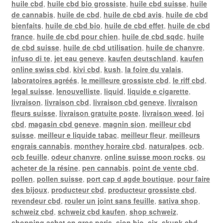
huile cbd
,
huile cbd bio grossiste
,
huile cbd suisse
,
huile
de cannabis
,
huile de cbd
,
huile de cbd avis
,
huile de cbd
bienfaits
,
huile de cbd bio
,
huile de cbd effet
,
huile de cbd
france
,
huile de cbd pour chien
,
huile de cbd sqdc
,
huile
de cbd suisse
,
huile de cbd utilisation
,
huile de chanvre
,
infuso di te
,
jet eau geneve
,
kaufen deutschland
,
kaufen
online swiss cbd
,
kivi cbd
,
kush
,
la foire du valais
,
laboratoires agréés
,
le meilleure grossiste cbd
,
le riff cbd
,
legal suisse
,
lenouvelliste
,
liquid
,
liquide e cigarette
,
livraison
,
livraison cbd
,
livraison cbd geneve
,
livraison
fleurs suisse
,
livraison gratuite poste
,
livraison weed
,
loi
cbd
,
magasin cbd geneve
,
magnin sion
,
meilleur cbd
suisse
,
meilleur e liquide tabac
,
meilleur fleur
,
meilleurs
engrais cannabis
,
monthey horaire cbd
,
naturalpes
,
ocb
,
ocb feuille
,
odeur chanvre
,
online suisse moon rocks
,
ou
acheter de la résine
,
pen cannabis
,
point de vente cbd
,
pollen
,
pollen suisse
,
port cap d agde boutique
,
pour faire
des bijoux
,
producteur cbd
,
producteur grossiste cbd
,
revendeur cbd
,
rouler un joint sans feuille
,
sativa shop
,
schweiz cbd
,
schweiz cbd kaufen
,
shop schweiz
,
shopping achat en gros paris
,
sion bio
,
six
,
skunk cbd
,