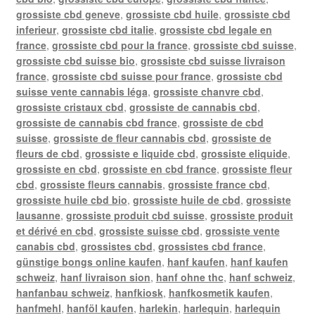
grossiste cbd geneve
,
grossiste cbd huile
,
grossiste cbd
inferieur
,
grossiste cbd italie
,
grossiste cbd legale en
france
,
grossiste cbd pour la france
,
grossiste cbd suisse
,
grossiste cbd suisse bio
,
grossiste cbd suisse livraison
france
,
grossiste cbd suisse pour france
,
grossiste cbd
suisse vente cannabis léga
,
grossiste chanvre cbd
,
grossiste cristaux cbd
,
grossiste de cannabis cbd
,
grossiste de cannabis cbd france
,
grossiste de cbd
suisse
,
grossiste de fleur cannabis cbd
,
grossiste de
fleurs de cbd
,
grossiste e liquide cbd
,
grossiste eliquide
,
grossiste en cbd
,
grossiste en cbd france
,
grossiste fleur
cbd
,
grossiste fleurs cannabis
,
grossiste france cbd
,
grossiste huile cbd bio
,
grossiste huile de cbd
,
grossiste
lausanne
,
grossiste produit cbd suisse
,
grossiste produit
et dérivé en cbd
,
grossiste suisse cbd
,
grossiste vente
canabis cbd
,
grossistes cbd
,
grossistes cbd france
,
günstige bongs online kaufen
,
hanf kaufen
,
hanf kaufen
schweiz
,
hanf livraison sion
,
hanf ohne thc
,
hanf schweiz
,
hanfanbau schweiz
,
hanfkiosk
,
hanfkosmetik kaufen
,
hanfmehl
,
hanföl kaufen
,
harlekin
,
harlequin
,
harlequin