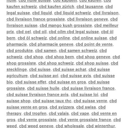
kaufen schweiz
,
cbd kaufen zürich
,
cbd lausanne
,
cbd
legal suisse
,
cbd liquid
,
cbd liquid schweiz
,
cbd livraison
,
cbd livraison france grossiste
,
cbd livraison geneve
,
cbd
livraison suisse
,
cbd mango kush grossiste
,
cbd meilleur
prix
,
cbd oel
,
cbd oil
,
cbd oilm cbd legal suisse
,
cbd öl
bern
,
cbd öl schweiz
,
cbd online
,
cbd online suisse
,
cbd
pharmacie
,
cbd pharmacie geneve
,
cbd point de vente
,
cbd produkte
,
cbd samen
,
cbd samen schweiz
,
cbd
schweiz
,
cbd shop
,
cbd shop bern
,
cbd shop geneve
,
cbd
shop grossiste
,
cbd shop schweiz
,
cbd shop suisse
,
cbd
stecklinge
,
cbd suisse
,
cbd suisse achat
,
cbd suisse
agriculture
,
cbd suisse avi
,
cbd suisse avis
,
cbd suisse
bio
,
cbd suisse effet
,
cbd suisse en gros
,
cbd suisse
grossiste
,
cbd suisse huile
,
cbd suisse livraison france
,
cbd suisse livraison france avis
,
cbd suisse loi
,
cbd
suisse shop
,
cbd suisse taux thc
,
cbd suisse vente
,
cbd
suisse vente en gros
,
cbd svizzera
,
cbd swiss
,
cbd
therapy
,
cbd tropfen
,
cbd valais
,
cbd vape
,
cbd vente en
gros
,
cbd vente grossiste
,
cbd vente grossiste france
,
cbd
weed
,
cbd weed geneve
,
cbd wholesale
,
cbd winterthur
,