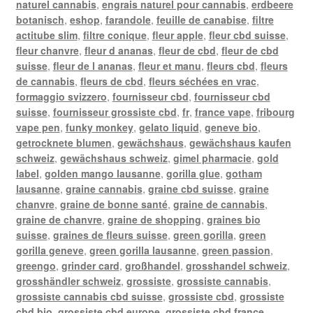
naturel cannabis
,
engrais naturel pour cannabis
,
erdbeere
botanisch
,
eshop
,
farandole
,
feuille de canabise
,
filtre
actitube slim
,
filtre conique
,
fleur apple
,
fleur cbd suisse
,
fleur chanvre
,
fleur d ananas
,
fleur de cbd
,
fleur de cbd
suisse
,
fleur de l ananas
,
fleur et manu
,
fleurs cbd
,
fleurs
de cannabis
,
fleurs de cbd
,
fleurs séchées en vrac
,
formaggio svizzero
,
fournisseur cbd
,
fournisseur cbd
suisse
,
fournisseur grossiste cbd
,
fr
,
france vape
,
fribourg
vape pen
,
funky monkey
,
gelato liquid
,
geneve bio
,
getrocknete blumen
,
gewächshaus
,
gewächshaus kaufen
schweiz
,
gewächshaus schweiz
,
gimel pharmacie
,
gold
label
,
golden mango lausanne
,
gorilla glue
,
gotham
lausanne
,
graine cannabis
,
graine cbd suisse
,
graine
chanvre
,
graine de bonne santé
,
graine de cannabis
,
graine de chanvre
,
graine de shopping
,
graines bio
suisse
,
graines de fleurs suisse
,
green gorilla
,
green
gorilla geneve
,
green gorilla lausanne
,
green passion
,
greengo
,
grinder card
,
großhandel
,
grosshandel schweiz
,
grosshändler schweiz
,
grossiste
,
grossiste cannabis
,
grossiste cannabis cbd suisse
,
grossiste cbd
,
grossiste
cbd bio
,
grossiste cbd europe
,
grossiste cbd france
,