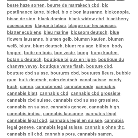
beste haze sorten
,
beurre de marrakech cbd
,
bic
postfinance karte
,
bickel
,
bio c bon lausanne
,
biokonopia
,
bisse de sion
,
black domina
,
black widow cbd
,
blackberry
accessoires
,
blague à tabac
,
blague sur les suisses
,
blatter ecublens
,
bleu marine
,
blossom deutsch
,
blue
flowers lausanne
,
blumen gelb
,
blumen kaufen
,
blumen
weiß
,
blunt
,
blunt deutsch
,
blunt roulage
,
blüten
,
body
leggeri
,
boite en bois
,
bon zeste
,
bong
,
bong kaufen
,
botanic deutsch
,
boutique bijoux en ligne
,
boutique du
chanvre vevey
,
boutique vente flash
,
bouture cbd
,
bouture cbd suisse
,
boutures cbd
,
boutures fleurs
,
bubble
gum
,
bulk deutsch
,
calm deutsch
,
canal suisse
,
candy
kush
,
canna
,
cannabinoid
,
cannabinoide
,
cannabis
,
cannabis blatt
,
cannabis cbd
,
cannabis cbd grossiste
,
cannabis cbd suisse
,
cannabis cbd suisse grossiste
,
cannabis en suisse
,
cannabis geneve
,
cannabis high
,
cannabis indica
,
cannabis lausanne
,
cannabis légal
,
cannabis légal cbd
,
cannabis legal en suisse
,
cannabis
legal geneve
,
cannabis legal suisse
,
cannabis ohne thc
,
cannabis oil cbd
,
cannabis pots
,
cannabis samen
,