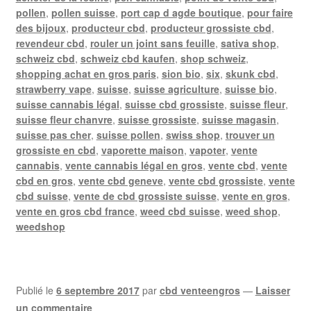
pollen
,
pollen suisse
,
port cap d agde boutique
,
pour faire
des bijoux
,
producteur cbd
,
producteur grossiste cbd
,
revendeur cbd
,
rouler un joint sans feuille
,
sativa shop
,
schweiz cbd
,
schweiz cbd kaufen
,
shop schweiz
,
shopping achat en gros paris
,
sion bio
,
six
,
skunk cbd
,
strawberry vape
,
suisse
,
suisse agriculture
,
suisse bio
,
suisse cannabis légal
,
suisse cbd grossiste
,
suisse fleur
,
suisse fleur chanvre
,
suisse grossiste
,
suisse magasin
,
suisse pas cher
,
suisse pollen
,
swiss shop
,
trouver un
grossiste en cbd
,
vaporette maison
,
vapoter
,
vente
cannabis
,
vente cannabis légal en gros
,
vente cbd
,
vente
cbd en gros
,
vente cbd geneve
,
vente cbd grossiste
,
vente
cbd suisse
,
vente de cbd grossiste suisse
,
vente en gros
,
vente en gros cbd france
,
weed cbd suisse
,
weed shop
,
weedshop
Publié le
6 septembre 2017
par
cbd venteengros
—
Laisser
un commentaire